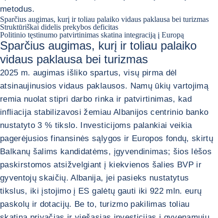
metodus.
Sparčius augimas, kurį ir toliau palaiko vidaus paklausa bei turizmas
Struktūriškai didelis prekybos deficitas
Politinio tęstinumo patvirtinimas skatina integraciją į Europą
Sparčius augimas, kurį ir toliau palaiko
vidaus paklausa bei turizmas
2025 m. augimas išliko spartus, visų pirma dėl
atsinaujinusios vidaus paklausos. Namų ūkių vartojimą
remia nuolat stipri darbo rinka ir patvirtinimas, kad
infliacija stabilizavosi žemiau Albanijos centrinio banko
nustatyto 3 % tikslo. Investicijoms palankiai veikia
pagerėjusios finansinės sąlygos ir Europos fondų, skirtų
Balkanų šalims kandidatėms, įgyvendinimas; šios lėšos
paskirstomos atsižvelgiant į kiekvienos šalies BVP ir
gyventojų skaičių. Albanija, jei pasieks nustatytus
tikslus, iki įstojimo į ES galėtų gauti iki 922 mln. eurų
paskolų ir dotacijų. Be to, turizmo pakilimas toliau
skatina privačias ir viešąsias investicijas į gyvenamųjų