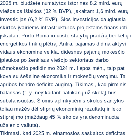
2025 m. biudžete numatytos istorinės 8,2 mlrd. eurų
viešosios išlaidos (32 % BVP), įskaitant 1,6 mlrd. eurų
investicijas (6,2 % BVP). Šios investicijos daugiausia
skirtos įvairiems infrastruktūros projektams finansuoti,
įskaitant Porto Romano uosto statybų pradžią bei kelių ir
energetikos tinklų plėtrą. Antra, pajamas didina aktyvi
vidaus ekonominė veikla, didesnės pajamų mokesčio
įplaukos po ženklaus viešojo sektoriaus darbo
užmokesčio padidinimo 2024 m. liepos mėn., taip pat
kova su šešėline ekonomika ir mokesčių vengimu. Tai
apribos bendro deficito augimą. Tikimasi, kad pirminis
balansas (t. y. neįskaitant palūkanų už skolą) bus
subalansuotas. Šiomis aplinkybėmis skolos santykis
toliau mažės dėl stiprių ekonominių rezultatų ir leko
stiprėjimo (maždaug 45 % skolos yra denominuota
užsienio valiuta).
Tikimasi, kad 2025 m. einamosios sąskaitos deficitas