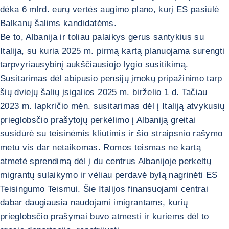
dėka 6 mlrd. eurų vertės augimo plano, kurį ES pasiūlė
Balkanų šalims kandidatėms.
Be to, Albanija ir toliau palaikys gerus santykius su
Italija, su kuria 2025 m. pirmą kartą planuojama surengti
tarpvyriausybinį aukščiausiojo lygio susitikimą.
Susitarimas dėl abipusio pensijų įmokų pripažinimo tarp
šių dviejų šalių įsigalios 2025 m. birželio 1 d. Tačiau
2023 m. lapkričio mėn. susitarimas dėl į Italiją atvykusių
prieglobsčio prašytojų perkėlimo į Albaniją greitai
susidūrė su teisinėmis kliūtimis ir šio straipsnio rašymo
metu vis dar netaikomas. Romos teismas ne kartą
atmetė sprendimą dėl į du centrus Albanijoje perkeltų
migrantų sulaikymo ir vėliau perdavė bylą nagrinėti ES
Teisingumo Teismui. Šie Italijos finansuojami centrai
dabar daugiausia naudojami imigrantams, kurių
prieglobsčio prašymai buvo atmesti ir kuriems dėl to