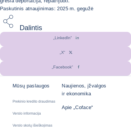
gresia deportacija, repatrijuoti.
Paskutinis atnaujinimas: 2025 m. gegužė
Dalintis
„LinkedIn“
„X“
„Facebook“
Mūsų paslaugos
Naujienos, įžvalgos
ir ekonomika
Prekinio kredito draudimas
Apie „Coface“
Verslo informacija
Verslo skolų išieškojimas