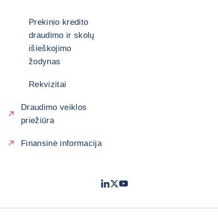
Prekinio kredito
draudimo ir skolų
išieškojimo
žodynas
Rekvizitai
Draudimo veiklos
priežiūra
Finansinė informacija
LinkedIn
Twitter
Youtube
- „Coface“
- „Coface“
- „Coface“