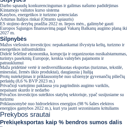
Darbo sąnaudų konkurencingumas ir galimas našumo padidėjimas
Kintamojo valiutos kurso sistema
Kasybos, energetikos ir turizmo potencialas
Artumas Italijos rinkai (Otranto sąsiauris)
ES stojimo derybų pradžia 2022 m. liepos mėn., galimybė gauti
Europos Sąjungos finansavimą pagal Vakarų Balkanų augimo planą iki
2027 m.
Silpnybės
Mažos viešosios investicijos: nepakankamai išvystyta kelių, turizmo ir
energetikos infrastruktūra
Didelė šešėlinė ekonomika, korupcija ir organizuotas nusikalstamumas,
turintys pasekmių Europoje, kenkia valstybės pajamoms ir
patrauklumui
Maža pridėtinė vertė ir nediversifikuotas eksportas (turizmas, tekstilė,
mineralai, žemės ūkio produktai), daugiausia į Italiją
Protų nutekėjimas ir priklausomybė nuo užsienyje gyvenančių piliečių
perlaidų (8,6 % BVP 2023 m.)
Privačioji vartojimo paklausa yra pagrindinis augimo variklis,
nepaisant skurdo ir nedarbo
Privačios investicijos sutelktos statybų sektoriuje, ypač susijusiame su
turizmu
Priklausomybė nuo hidroelektros energijos (98 % šalies elektros
energijos gamybos 2022 m.), kuri yra jautri sezoniniams krituliams
Prekybos srautai
Prekių
eksportas kaip % bendros sumos dalis