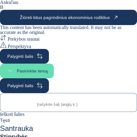
Anksčiau
B
Žiūrėti kitus pagrindinius ekonominius rodiklius
This content has been automatically translated. It may not be as
accurate as the
original
.
Prekybos srautai
Perspektyva
Palyginti šalis
Pasirinkite temą
Pasirinkite puslapio skiltį
Palyginti šalis
Ieškoti šalies
Ieškoti šalies
0
Tęsti
suggestions
Santrauka
Stiprybės