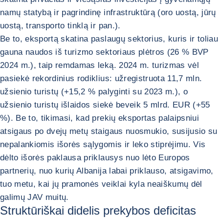
namų statybą ir pagrindinę infrastruktūrą (oro uostą, jūrų
uostą, transporto tinklą ir pan.).
Be to, eksportą skatina paslaugų sektorius, kuris ir toliau
gauna naudos iš turizmo sektoriaus plėtros (26 % BVP
2024 m.), taip remdamas leką. 2024 m. turizmas vėl
pasiekė rekordinius rodiklius: užregistruota 11,7 mln.
užsienio turistų (+15,2 % palyginti su 2023 m.), o
užsienio turistų išlaidos siekė beveik 5 mlrd. EUR (+55
%). Be to, tikimasi, kad prekių eksportas palaipsniui
atsigaus po dvejų metų staigaus nuosmukio, susijusio su
nepalankiomis išorės sąlygomis ir leko stiprėjimu. Vis
dėlto išorės paklausa priklausys nuo lėto Europos
partnerių, nuo kurių Albanija labai priklauso, atsigavimo,
tuo metu, kai jų pramonės veiklai kyla neaiškumų dėl
galimų JAV muitų.
Struktūriškai didelis prekybos deficitas