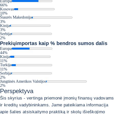
Europa
66%
Kosovas
10%
Šiaurės Makedonija
3%
Kinija
3%
Serbija
2%
Prekių
importas kaip % bendros sumos dalis
Europa
44%
Kinija
11%
Turkija
11%
Serbija
2%
Jungtinės Amerikos Valstijos
2%
Perspektyva
Šis skyrius - vertinga priemonė įmonių finansų vadovams
ir kreditų vadybininkams. Jame pateikiama informacija
apie šalies atsiskaitymo praktiką ir skolų išieškojimo