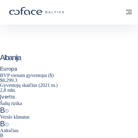
Eiti į turinį
Grįžti į pradžią
Me
„COFACE“ FOR TRADE - GRUPĖS PUSL
BALTICS
Albanija
Europa
BVP vienam gyventojui ($)
$8,299.3
Gyventojų skaičius (2021 m.)
2,8 mln.
Įvertis
Šalių rizika
B
Help
Verslo klimatas
B
Help
Anksčiau
B