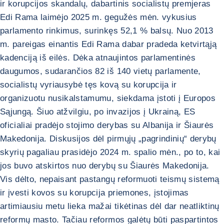
ir korupcijos skandalų, dabartinis socialistų premjeras
Edi Rama laimėjo 2025 m. gegužės mėn. vykusius
parlamento rinkimus, surinkęs 52,1 % balsų. Nuo 2013
m. pareigas einantis Edi Rama dabar pradeda ketvirtąją
kadenciją iš eilės. Dėka atnaujintos parlamentinės
daugumos, sudarančios 82 iš 140 vietų parlamente,
socialistų vyriausybė tęs kovą su korupcija ir
organizuotu nusikalstamumu, siekdama įstoti į Europos
Sąjungą. Šiuo atžvilgiu, po invazijos į Ukrainą, ES
oficialiai pradėjo stojimo derybas su Albanija ir Šiaurės
Makedonija. Diskusijos dėl pirmųjų „pagrindinių“ derybų
skyrių pagaliau prasidėjo 2024 m. spalio mėn., po to, kai
jos buvo atskirtos nuo derybų su Šiaurės Makedonija.
Vis dėlto, nepaisant pastangų reformuoti teismų sistemą
ir įvesti kovos su korupcija priemones, įstojimas
artimiausiu metu lieka mažai tikėtinas dėl dar neatliktinų
reformų masto. Tačiau reformos galėtų būti paspartintos