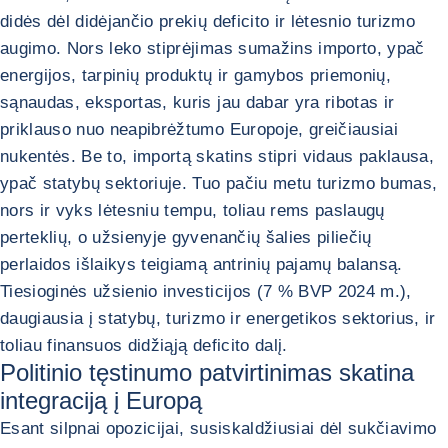
didės dėl didėjančio prekių deficito ir lėtesnio turizmo
augimo. Nors leko stiprėjimas sumažins importo, ypač
energijos, tarpinių produktų ir gamybos priemonių,
sąnaudas, eksportas, kuris jau dabar yra ribotas ir
priklauso nuo neapibrėžtumo Europoje, greičiausiai
nukentės. Be to, importą skatins stipri vidaus paklausa,
ypač statybų sektoriuje. Tuo pačiu metu turizmo bumas,
nors ir vyks lėtesniu tempu, toliau rems paslaugų
perteklių, o užsienyje gyvenančių šalies piliečių
perlaidos išlaikys teigiamą antrinių pajamų balansą.
Tiesioginės užsienio investicijos (7 % BVP 2024 m.),
daugiausia į statybų, turizmo ir energetikos sektorius, ir
toliau finansuos didžiąją deficito dalį.
Politinio tęstinumo patvirtinimas skatina
integraciją į Europą
Esant silpnai opozicijai, susiskaldžiusiai dėl sukčiavimo