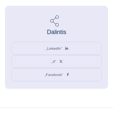
Dalintis
„LinkedIn“
„X“
„Facebook“