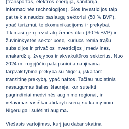
(transportas, elektros energija, sanitarija,
informacinės technologijos). Šios investicijos taip
pat teikia naudos paslaugų sektoriui (50 % BVP),
ypač turizmui, telekomunikacijoms ir prekybai.
Tikimasi gerų rezultatų žemės ūkio (30 % BVP) ir
žuvininkystės sektoriuose, kuriuos remia trąšų
subsidijos ir privačios investicijos į medvilnės,
anakardžių, žvejybos ir akvakultūros sektorius. Nuo
2024 m. rugpjūčio palaipsniui atnaujinama
tarpvalstybinė prekyba su Nigeru, įskaitant
tranzitinę prekybą, ypač naftos. Tačiau nuolatinis
nesaugumas šalies šiaurėje, kur sutelkti
pagrindiniai medvilnės auginimo regionai, ir
vėlavimas visiškai atidaryti sieną su kaimyniniu
Nigeru gali sulėtinti augimą.
Viešasis vartojimas, kurį jau dabar skatina