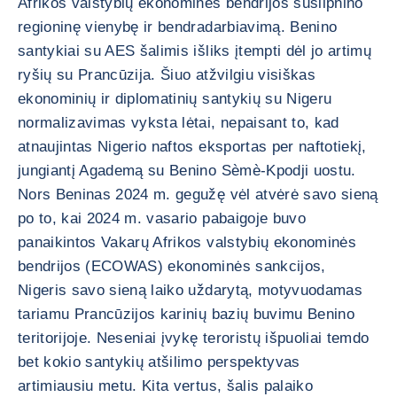
Afrikos valstybių ekonominės bendrijos susilpnino
regioninę vienybę ir bendradarbiavimą. Benino
santykiai su AES šalimis išliks įtempti dėl jo artimų
ryšių su Prancūzija. Šiuo atžvilgiu visiškas
ekonominių ir diplomatinių santykių su Nigeru
normalizavimas vyksta lėtai, nepaisant to, kad
atnaujintas Nigerio naftos eksportas per naftotiekį,
jungiantį Agademą su Benino Sèmè-Kpodji uostu.
Nors Beninas 2024 m. gegužę vėl atvėrė savo sieną
po to, kai 2024 m. vasario pabaigoje buvo
panaikintos Vakarų Afrikos valstybių ekonominės
bendrijos (ECOWAS) ekonominės sankcijos,
Nigeris savo sieną laiko uždarytą, motyvuodamas
tariamu Prancūzijos karinių bazių buvimu Benino
teritorijoje. Neseniai įvykę teroristų išpuoliai temdo
bet kokio santykių atšilimo perspektyvas
artimiausiu metu. Kita vertus, šalis palaiko