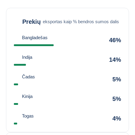
Prekių
eksportas kaip % bendros sumos dalis
Bangladešas
46%
Indija
14%
Čadas
5%
Kinija
5%
Togas
4%