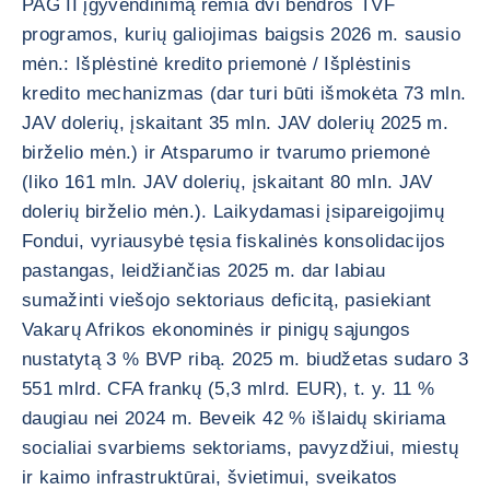
PAG II įgyvendinimą remia dvi bendros TVF
programos, kurių galiojimas baigsis 2026 m. sausio
mėn.: Išplėstinė kredito priemonė / Išplėstinis
kredito mechanizmas (dar turi būti išmokėta 73 mln.
JAV dolerių, įskaitant 35 mln. JAV dolerių 2025 m.
birželio mėn.) ir Atsparumo ir tvarumo priemonė
(liko 161 mln. JAV dolerių, įskaitant 80 mln. JAV
dolerių birželio mėn.). Laikydamasi įsipareigojimų
Fondui, vyriausybė tęsia fiskalinės konsolidacijos
pastangas, leidžiančias 2025 m. dar labiau
sumažinti viešojo sektoriaus deficitą, pasiekiant
Vakarų Afrikos ekonominės ir pinigų sąjungos
nustatytą 3 % BVP ribą. 2025 m. biudžetas sudaro 3
551 mlrd. CFA frankų (5,3 mlrd. EUR), t. y. 11 %
daugiau nei 2024 m. Beveik 42 % išlaidų skiriama
socialiai svarbiems sektoriams, pavyzdžiui, miestų
ir kaimo infrastruktūrai, švietimui, sveikatos