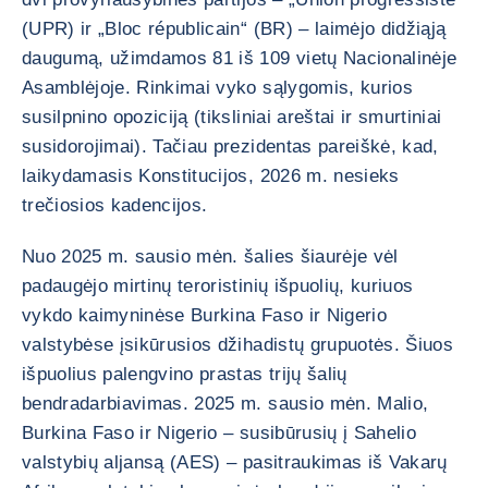
(UPR) ir „Bloc républicain“ (BR) – laimėjo didžiąją
daugumą, užimdamos 81 iš 109 vietų Nacionalinėje
Asamblėjoje. Rinkimai vyko sąlygomis, kurios
susilpnino opoziciją (tiksliniai areštai ir smurtiniai
susidorojimai). Tačiau prezidentas pareiškė, kad,
laikydamasis Konstitucijos, 2026 m. nesieks
trečiosios kadencijos.
Nuo 2025 m. sausio mėn. šalies šiaurėje vėl
padaugėjo mirtinų teroristinių išpuolių, kuriuos
vykdo kaimyninėse Burkina Faso ir Nigerio
valstybėse įsikūrusios džihadistų grupuotės. Šiuos
išpuolius palengvino prastas trijų šalių
bendradarbiavimas. 2025 m. sausio mėn. Malio,
Burkina Faso ir Nigerio – susibūrusių į Sahelio
valstybių aljansą (AES) – pasitraukimas iš Vakarų