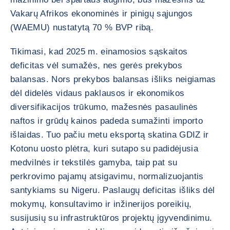
Vakarų Afrikos ekonominės ir pinigų sąjungos
(WAEMU) nustatytą 70 % BVP ribą.
Tikimasi, kad 2025 m. einamosios sąskaitos
deficitas vėl sumažės, nes gerės prekybos
balansas. Nors prekybos balansas išliks neigiamas
dėl didelės vidaus paklausos ir ekonomikos
diversifikacijos trūkumo, mažesnės pasaulinės
naftos ir grūdų kainos padeda sumažinti importo
išlaidas. Tuo pačiu metu eksportą skatina GDIZ ir
Kotonu uosto plėtra, kuri sutapo su padidėjusia
medvilnės ir tekstilės gamyba, taip pat su
perkrovimo pajamų atsigavimu, normalizuojantis
santykiams su Nigeru. Paslaugų deficitas išliks dėl
mokymų, konsultavimo ir inžinerijos poreikių,
susijusių su infrastruktūros projektų įgyvendinimu.