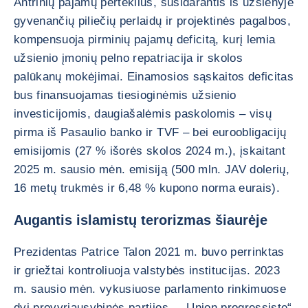
Antrinių pajamų perteklius, susidarantis iš užsienyje
gyvenančių piliečių perlaidų ir projektinės pagalbos,
kompensuoja pirminių pajamų deficitą, kurį lemia
užsienio įmonių pelno repatriacija ir skolos
palūkanų mokėjimai. Einamosios sąskaitos deficitas
bus finansuojamas tiesioginėmis užsienio
investicijomis, daugiašalėmis paskolomis – visų
pirma iš Pasaulio banko ir TVF – bei euroobligacijų
emisijomis (27 % išorės skolos 2024 m.), įskaitant
2025 m. sausio mėn. emisiją (500 mln. JAV dolerių,
16 metų trukmės ir 6,48 % kupono norma eurais).
Augantis islamistų terorizmas šiaurėje
Prezidentas Patrice Talon 2021 m. buvo perrinktas
ir griežtai kontroliuoja valstybės institucijas. 2023
m. sausio mėn. vykusiuose parlamento rinkimuose
dvi provyriausybinės partijos – „Union progressiste“