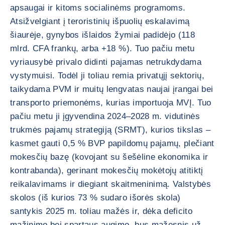
apsaugai ir kitoms socialinėms programoms.
Atsižvelgiant į teroristinių išpuolių eskalavimą
šiaurėje, gynybos išlaidos žymiai padidėjo (118
mlrd. CFA frankų, arba +18 %). Tuo pačiu metu
vyriausybė privalo didinti pajamas netrukdydama
vystymuisi. Todėl ji toliau remia privatųjį sektorių,
taikydama PVM ir muitų lengvatas naujai įrangai bei
transporto priemonėms, kurias importuoja MVĮ. Tuo
pačiu metu ji įgyvendina 2024–2028 m. vidutinės
trukmės pajamų strategiją (SRMT), kurios tikslas –
kasmet gauti 0,5 % BVP papildomų pajamų, plečiant
mokesčių bazę (kovojant su šešėline ekonomika ir
kontrabanda), gerinant mokesčių mokėtojų atitiktį
reikalavimams ir diegiant skaitmeninimą. Valstybės
skolos (iš kurios 73 % sudaro išorės skola)
santykis 2025 m. toliau mažės ir, dėka deficito
mažinimo bei spartaus augimo, bus mažesnis už