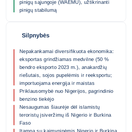
pinigų sąjungoje (WAEMU), užtikrinanti
pinigų stabilumą
Silpnybės
Nepakankamai diversifikuota ekonomika:
eksportas grindžiamas medvilne (50 %
bendro eksporto 2023 m.), anakardžių
riešutais, sojos pupelėmis ir reeksportu;
importuojama energija ir maistas
Priklausomybė nuo Nigerijos, pagrindinio
benzino tiekėjo
Nesaugumas šiaurėje dėl islamistų
teroristų įsiveržimų iš Nigerio ir Burkina
Faso
Įtampa su kaimyninėmis Nigerio ir Burkina