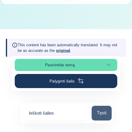
This content has been automatically translated. It may not
be as accurate as the
original
.
Pasirinkite temą
Pasirinkite puslapio skiltį
Palyginti šalis
Ieškoti šalies
Tęsti
Ieškoti šalies
0
suggestions