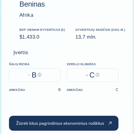
Beninas
Afrika
BVP VIENAM GYVENTOJUI ($)
GYVENTOJŲ SKAIČIUS (2021 M.)
$1,433.0
13,7 mln.
Įvertis
ŠALIŲ RIZIKA
VERSLO KLIMATAS
B
C
Help
Help
B
C
ANKSČIAU
ANKSČIAU
Žiūrėti kitus pagrindinius ekonominius rodiklius