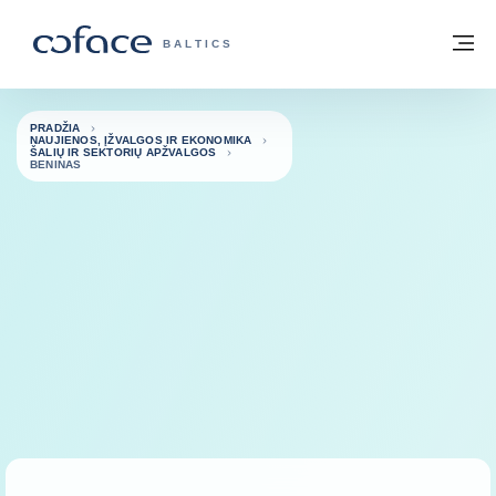
Eiti į turinį
Grįžti į pradžią
Me
„COFACE“ FOR TRADE - GRUPĖS PUSL
BALTICS
PRADŽIA
NAUJIENOS, ĮŽVALGOS IR EKONOMIKA
ŠALIŲ IR SEKTORIŲ APŽVALGOS
BENINAS