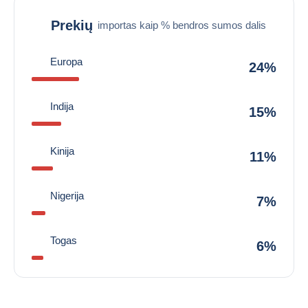
Prekių
importas kaip % bendros sumos dalis
Europa
24%
Indija
15%
Kinija
11%
Nigerija
7%
Togas
6%