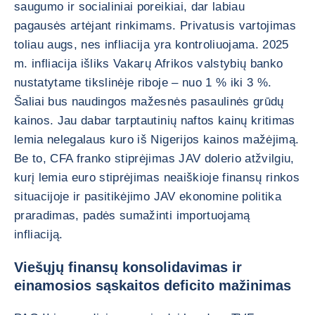
saugumo ir socialiniai poreikiai, dar labiau
pagausės artėjant rinkimams. Privatusis vartojimas
toliau augs, nes infliacija yra kontroliuojama. 2025
m. infliacija išliks Vakarų Afrikos valstybių banko
nustatytame tikslinėje riboje – nuo 1 % iki 3 %.
Šaliai bus naudingos mažesnės pasaulinės grūdų
kainos. Jau dabar tarptautinių naftos kainų kritimas
lemia nelegalaus kuro iš Nigerijos kainos mažėjimą.
Be to, CFA franko stiprėjimas JAV dolerio atžvilgiu,
kurį lemia euro stiprėjimas neaiškioje finansų rinkos
situacijoje ir pasitikėjimo JAV ekonomine politika
praradimas, padės sumažinti importuojamą
infliaciją.
Viešųjų finansų konsolidavimas ir
einamosios sąskaitos deficito mažinimas