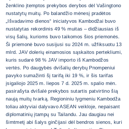
ženklino įtemptos prekybos derybos dėl Vašingtono
nustatytų muitų. Po balandžio mėnesį pradėtos
„Išvadavimo dienos“ iniciatyvos Kambodžai buvo
nustatytas rekordinis 49 % muitas – didžiausias iš
visų šalių, kurioms buvo taikomos šios priemonės.
Ši priemonė buvo susijusi su 2024 m. užfiksuotu 13
mlrd. JAV dolerių einamosios sąskaitos pertekliumi,
kuris sudarė 98 % JAV importo iš Kambodžos
vertės. Po daugybės dvišalių derybų Pnompeniui
pavyko sumažinti šį tarifą iki 19 %, ir šis tarifas
įsigaliojo 2025 m. liepos 7 d. 2025 m. spalio mėn.
pasirašyta dvišalė prekybos sutartis patvirtino šią
naują muitų tvarką. Regioniniu lygmeniu Kambodža
toliau aktyviai dalyvavo ASEAN veikloje, nepaisant
diplomatinių įtampų su Tailandu. Jau daugiau nei
šimtmetį abi šalys ginčijasi dėl bendros sienos, kuri