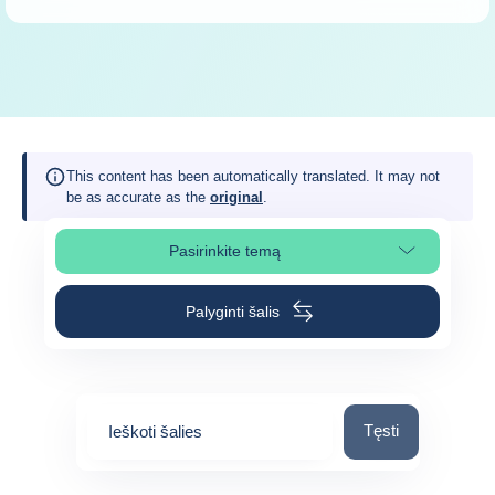
This content has been automatically translated. It may not
be as accurate as the
original
.
Pasirinkite temą
Pasirinkite puslapio skiltį
Palyginti šalis
Ieškoti šalies
Tęsti
Ieškoti šalies
0
suggestions