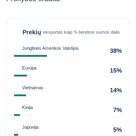
Prekių
eksportas kaip % bendros sumos dalis
Jungtinės Amerikos Valstijos
38%
Europa
15%
Vietnamas
14%
Kinija
7%
Japonija
5%