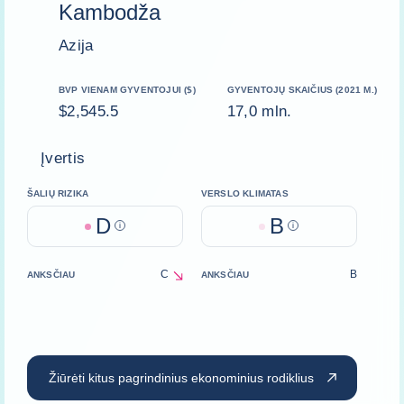
Kambodža
Azija
BVP VIENAM GYVENTOJUI ($)
GYVENTOJŲ SKAIČIUS (2021 M.)
$2,545.5
17,0 mln.
Įvertis
ŠALIŲ RIZIKA
VERSLO KLIMATAS
D
B
Help
Help
C
B
ANKSČIAU
ANKSČIAU
decrease
Žiūrėti kitus pagrindinius ekonominius rodiklius