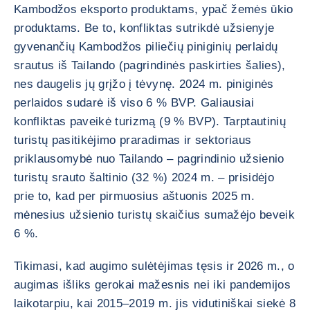
Kambodžos eksporto produktams, ypač žemės ūkio
produktams. Be to, konfliktas sutrikdė užsienyje
gyvenančių Kambodžos piliečių piniginių perlaidų
srautus iš Tailando (pagrindinės paskirties šalies),
nes daugelis jų grįžo į tėvynę. 2024 m. piniginės
perlaidos sudarė iš viso 6 % BVP. Galiausiai
konfliktas paveikė turizmą (9 % BVP). Tarptautinių
turistų pasitikėjimo praradimas ir sektoriaus
priklausomybė nuo Tailando – pagrindinio užsienio
turistų srauto šaltinio (32 %) 2024 m. – prisidėjo
prie to, kad per pirmuosius aštuonis 2025 m.
mėnesius užsienio turistų skaičius sumažėjo beveik
6 %.
Tikimasi, kad augimo sulėtėjimas tęsis ir 2026 m., o
augimas išliks gerokai mažesnis nei iki pandemijos
laikotarpiu, kai 2015–2019 m. jis vidutiniškai siekė 8