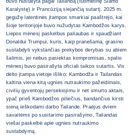
buvo nustatyta pagal Tailandą (tuometinę Siamo
Karalystę) ir Prancūziją siejančią sutartį. 2025 m.
gegužę latentinės įtampos smarkiai paaštrėjo, kai
šioje teritorijoje buvo nužudytas Kambodžos karys.
Liepos mėnesį paskelbus paliaubas ir spaudžiant
Donaldui Trumpui, kuris, kaip pranešama, grasino
sustabdyti vykstančias prekybos derybas su abiem
šalimis, jei nebus pasiektas kompromisas, spalio
mėnesį buvo pasirašyta oficiali taikos sutartis. Vis
dėlto įtampa vietoje išliko: Kambodža ir Tailandas
kaltina viena kitą ugnies nutraukimo pažeidimais,
civilių gyventojų persekiojimu ir net smurto aktais,
ypač prieš Kambodžos piliečius, bandančius kirsti
sieną ieškodami darbo Tailande. Praėjus dviem
savaitėms po susitarimo pasirašymo, Tailandas
viešai paskelbė apie ugnies nutraukimo
sustabdymą.