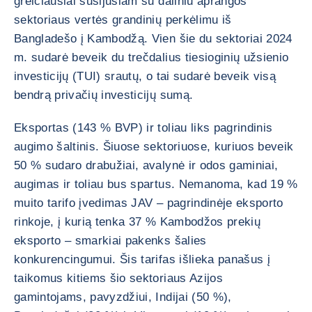
greičiausiai susijusiam su daliniu aprangos
sektoriaus vertės grandinių perkėlimu iš
Bangladešo į Kambodžą. Vien šie du sektoriai 2024
m. sudarė beveik du trečdalius tiesioginių užsienio
investicijų (TUI) srautų, o tai sudarė beveik visą
bendrą privačių investicijų sumą.
Eksportas (143 % BVP) ir toliau liks pagrindinis
augimo šaltinis. Šiuose sektoriuose, kuriuos beveik
50 % sudaro drabužiai, avalynė ir odos gaminiai,
augimas ir toliau bus spartus. Nemanoma, kad 19 %
muito tarifo įvedimas JAV – pagrindinėje eksporto
rinkoje, į kurią tenka 37 % Kambodžos prekių
eksporto – smarkiai pakenks šalies
konkurencingumui. Šis tarifas išlieka panašus į
taikomus kitiems šio sektoriaus Azijos
gamintojams, pavyzdžiui, Indijai (50 %),