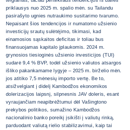
teigiamas, tačiau pertekliaus tendencijos iš dalies
priklausys nuo 2025 m. spalio mėn. su Tailandu
pasirašyto ugnies nutraukimo susitarimo tvarumo.
Nepaisant šios tendencijos ir numatomo užsienio
investicijų srautų sulėtėjimo, tikimasi, kad
einamosios sąskaitos deficitas ir toliau bus
finansuojamas kapitalo įplaukomis. 2024 m.
grynosios tiesioginės užsienio investicijos (TUI)
sudarė 9,4 % BVP, todėl užsienio valiutos atsargos
išliko pakankamame lygyje – 2025 m. birželio mėn.
jos atitiko 7,5 mėnesių importo vertę. Be to,
atsižvelgiant į didelį Kambodžos ekonomikos
dolerizacijos laipsnį, silpnesnis JAV doleris, esant
vyraujančiam neapibrėžtumui dėl Vašingtono
prekybos politikos, sumažino Kambodžos
nacionalinio banko poreikį įsikišti į valiutų rinką,
parduodant valiutą rielio stabilizavimui, kaip tai