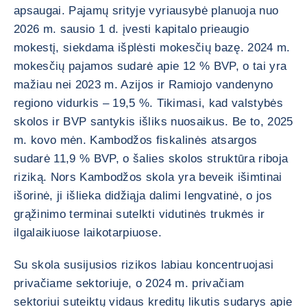
apsaugai. Pajamų srityje vyriausybė planuoja nuo
2026 m. sausio 1 d. įvesti kapitalo prieaugio
mokestį, siekdama išplėsti mokesčių bazę. 2024 m.
mokesčių pajamos sudarė apie 12 % BVP, o tai yra
mažiau nei 2023 m. Azijos ir Ramiojo vandenyno
regiono vidurkis – 19,5 %. Tikimasi, kad valstybės
skolos ir BVP santykis išliks nuosaikus. Be to, 2025
m. kovo mėn. Kambodžos fiskalinės atsargos
sudarė 11,9 % BVP, o šalies skolos struktūra riboja
riziką. Nors Kambodžos skola yra beveik išimtinai
išorinė, ji išlieka didžiąja dalimi lengvatinė, o jos
grąžinimo terminai sutelkti vidutinės trukmės ir
ilgalaikiuose laikotarpiuose.
Su skola susijusios rizikos labiau koncentruojasi
privačiame sektoriuje, o 2024 m. privačiam
sektoriui suteiktų vidaus kreditų likutis sudarys apie