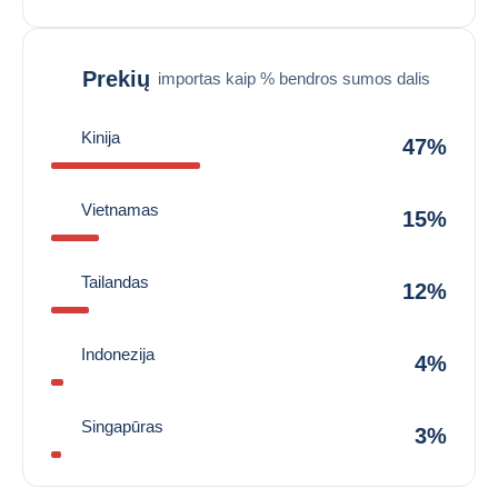
Prekių
importas kaip % bendros sumos dalis
Kinija
47%
Vietnamas
15%
Tailandas
12%
Indonezija
4%
Singapūras
3%