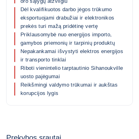
oro sąlygų atžvilgiu
Dėl kvalifikuotos darbo jėgos trūkumo
eksportuojami drabužiai ir elektronikos
prekės turi mažą pridėtinę vertę
Priklausomybė nuo energijos importo,
gamybos priemonių ir tarpinių produktų
Nepakankamai išvystyti elektros energijos
ir transporto tinklai
Riboti vienintelio tarptautinio Sihanoukville
uosto pajėgumai
Reikšmingi valdymo trūkumai ir aukštas
korupcijos lygis
Prekybos srautai