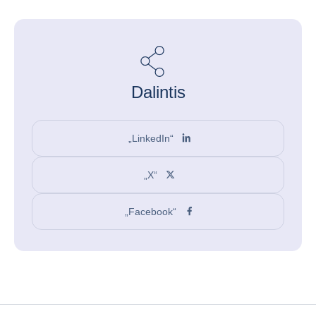
Dalintis
„LinkedIn“
„X“
„Facebook“