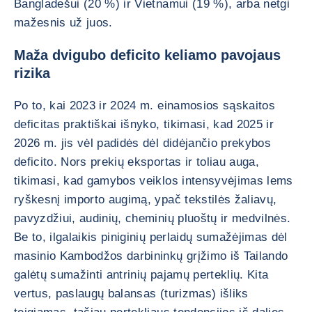
Bangladešui (20 %) ir Vietnamui (19 %), arba netgi
mažesnis už juos.
Maža dvigubo deficito keliamo pavojaus
rizika
Po to, kai 2023 ir 2024 m. einamosios sąskaitos
deficitas praktiškai išnyko, tikimasi, kad 2025 ir
2026 m. jis vėl padidės dėl didėjančio prekybos
deficito. Nors prekių eksportas ir toliau auga,
tikimasi, kad gamybos veiklos intensyvėjimas lems
ryškesnį importo augimą, ypač tekstilės žaliavų,
pavyzdžiui, audinių, cheminių pluoštų ir medvilnės.
Be to, ilgalaikis piniginių perlaidų sumažėjimas dėl
masinio Kambodžos darbininkų grįžimo iš Tailando
galėtų sumažinti antrinių pajamų perteklių. Kita
vertus, paslaugų balansas (turizmas) išliks