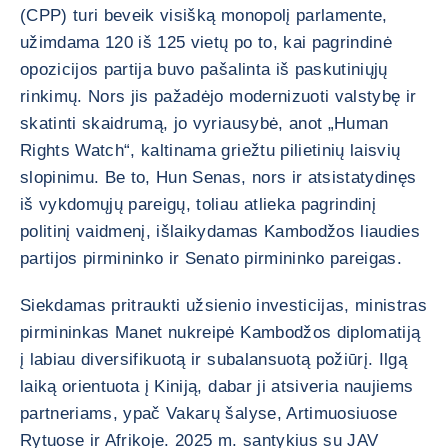
(CPP) turi beveik visišką monopolį parlamente,
užimdama 120 iš 125 vietų po to, kai pagrindinė
opozicijos partija buvo pašalinta iš paskutiniųjų
rinkimų. Nors jis pažadėjo modernizuoti valstybę ir
skatinti skaidrumą, jo vyriausybė, anot „Human
Rights Watch“, kaltinama griežtu pilietinių laisvių
slopinimu. Be to, Hun Senas, nors ir atsistatydinęs
iš vykdomųjų pareigų, toliau atlieka pagrindinį
politinį vaidmenį, išlaikydamas Kambodžos liaudies
partijos pirmininko ir Senato pirmininko pareigas.
Siekdamas pritraukti užsienio investicijas, ministras
pirmininkas Manet nukreipė Kambodžos diplomatiją
į labiau diversifikuotą ir subalansuotą požiūrį. Ilgą
laiką orientuota į Kiniją, dabar ji atsiveria naujiems
partneriams, ypač Vakarų šalyse, Artimuosiuose
Rytuose ir Afrikoje. 2025 m. santykius su JAV