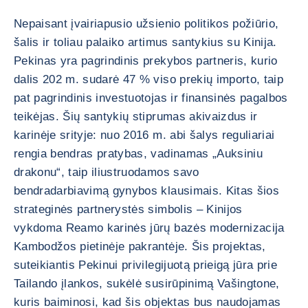
Nepaisant įvairiapusio užsienio politikos požiūrio,
šalis ir toliau palaiko artimus santykius su Kinija.
Pekinas yra pagrindinis prekybos partneris, kurio
dalis 202 m. sudarė 47 % viso prekių importo, taip
pat pagrindinis investuotojas ir finansinės pagalbos
teikėjas. Šių santykių stiprumas akivaizdus ir
karinėje srityje: nuo 2016 m. abi šalys reguliariai
rengia bendras pratybas, vadinamas „Auksiniu
drakonu“, taip iliustruodamos savo
bendradarbiavimą gynybos klausimais. Kitas šios
strateginės partnerystės simbolis – Kinijos
vykdoma Reamo karinės jūrų bazės modernizacija
Kambodžos pietinėje pakrantėje. Šis projektas,
suteikiantis Pekinui privilegijuotą prieigą jūra prie
Tailando įlankos, sukėlė susirūpinimą Vašingtone,
kuris baiminosi, kad šis objektas bus naudojamas