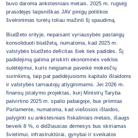
buvo daroma ankstesniais metais. 2025 m. rugsėjį
prasidėjęs laipsniškas JAV pinigų politikos
švelninimas turėtų toliau mažinti šį spaudimą.
Biudžeto srityje, nepaisant vyriausybės pastangų
konsoliduoti biudžetą, numatoma, kad 2025 m.
valstybės biudžeto deficitas šiek tiek padidės. Šį
padidėjimą galima priskirti ekonominės veiklos
sulėtėjimui, kuris neigiamai paveikė mokesčių
surinkimą, taip pat padidėjusioms kapitalo išlaidoms
ir valstybės tarnautojų atlyginimams. Jei 2026 m.
finansų įstatymo projektas, kurį Ministrų Taryba
patvirtino 2025 m. spalio pabaigoje, bus priimtas
Parlamente, numatoma, kad viešosios išlaidos,
palyginti su ankstesniais fiskaliniais metais, išaugs
beveik 8 %, o didžiausias dėmesys bus skiriamas
švietimui, infrastruktūrai, gynybai ir sveikatos