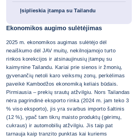
Įsiplieskia įtampa su Tailandu
Ekonomikos augimo sulėtėjimas
2025 m. ekonomikos augimas sulėtėjo dėl
neaiškumo dėl JAV muitų, nekilnojamojo turto
rinkos korekcijos ir atsinaujinusių įtampų su
kaimynine Tailandu. Kariai prie sienos ir žmonių,
gyvenančių netoli karo veiksmų zonų, perkėlimas
paveikė Kambodžos ekonomiką keliais būdais.
Pirmiausia – prekių srautų atžvilgiu. Nors Tailandas
nėra pagrindinė eksporto rinka (2024 m. jam teko 3
% viso eksporto), jis yra svarbus importo šaltinis
(12 %), ypač tam tikrų maisto produktų (gėrimų,
cukraus) ir automobilių atžvilgiu. Jis taip pat
tarnauja kaip tranzito punktas kai kuriems