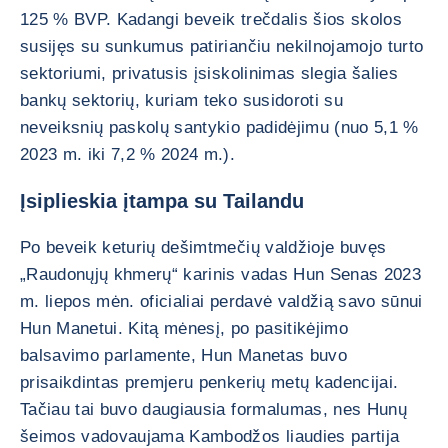
125 % BVP. Kadangi beveik trečdalis šios skolos
susijęs su sunkumus patiriančiu nekilnojamojo turto
sektoriumi, privatusis įsiskolinimas slegia šalies
bankų sektorių, kuriam teko susidoroti su
neveiksnių paskolų santykio padidėjimu (nuo 5,1 %
2023 m. iki 7,2 % 2024 m.).
Įsiplieskia įtampa su Tailandu
Po beveik keturių dešimtmečių valdžioje buvęs
„Raudonųjų khmerų“ karinis vadas Hun Senas 2023
m. liepos mėn. oficialiai perdavė valdžią savo sūnui
Hun Manetui. Kitą mėnesį, po pasitikėjimo
balsavimo parlamente, Hun Manetas buvo
prisaikdintas premjeru penkerių metų kadencijai.
Tačiau tai buvo daugiausia formalumas, nes Hunų
šeimos vadovaujama Kambodžos liaudies partija