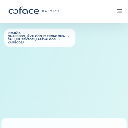
Eiti į turinį
Grįžti į pradžią
Me
„COFACE“ FOR TRADE - GRUPĖS PUSL
BALTICS
PRADŽIA
NAUJIENOS, ĮŽVALGOS IR EKONOMIKA
ŠALIŲ IR SEKTORIŲ APŽVALGOS
KAMBODŽA