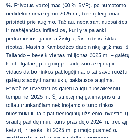
%. Privatus vartojimas (60 % BVP), po numatomo
nedidelio sumažėjimo 2025 m., turėtų teigiamai
prisidėti prie augimo. Tačiau, nepaisant nuosaikios
ir mažėjančios infliacijos, kuri yra palanki
perkamosios galios atžvilgiu, šis indėlis išliks
ribotas. Masinis Kambodžos darbininkų grįžimas iš
Tailando – beveik vienas milijonas 2025 m. – galėtų
lemti ilgalaikį piniginių perlaidų sumažėjimą ir
vidaus darbo rinkos pablogėjimą, o tai savo ruožtu
galėtų stabdyti namų ūkių paklausos augimą.
Privačios investicijos galėtų augti nuosaikesniu
tempu nei 2025 m. Šį sulėtėjimą galima priskirti
toliau trunkančiam nekilnojamojo turto rinkos
nuosmukiui, taip pat tiesioginių užsienio investicijų
srautų padidėjimui, kuris prasidėjo 2024 m. trečiąjį
ketvirtį ir tęsėsi iki 2025 m. pirmojo pusmečio,