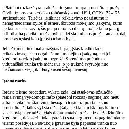
„Platební rozkaz“ yra praktiška ir gana trumpa procedūra, aprašyta
Civilinio proceso kodekso (občanský soudní řád, CCP) 172–175
straipsniuose. Teisėjas, įsitikinęs reikalavimo pagrįstumu ir
nenagrinėdamas bylos iš esmės, išduoda mokėjimo įsakymą, kuris
įteikiamas atsakovui; šis per penkiolika dienų nuo įteikimo gali jį
priimti arba pateikti prieštaravimą. Jei skolininkas prieštarauja skolai,
procesas tęsiasi kaip įprasta teismo byla.
Jei ieškinyje tinkamai aprašytas ir pagrįstas kreditoriaus
reikalavimas, teismas gali išduoti mokėjimo įsakymą, net jei
kreditorius tokio įsakymo neprašė. Sprendimo priėmimas
vidutiniškai trunka tris mėnesius, o jo trukmė svyruoja nuo
mažiausiai dviejų iki daugiausiai šešių mėnesių.
Įprasta tvarka
Įprasta teismo procedūra vyksta tada, kai atsakovas užginčijo
reikalavimą vykdomojo rašto (platební rozkaz) nagrinėjimo metu
arba pateikė prieštaravimą tiesiogiai teismui. Įprasta teismo
procedūra iš dalies vyksta raštu (šalys teikia pareiškimus kartu su
visais bylą pagrindžiančiais dokumentais), o iš dalies – žodžiu (tiek
kreditoriai, tiek skolininkai pateikia savo argumentus pagrindiniame
teismo posėdyje). Praktikoje įprastinė byla paprastai trunka nuo
vienerių iki trejų metų, kol teismas priima galutinį ir vykdytiną