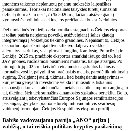
įmonėms taikomo neplanuotų pajamų mokesčio laipsniškas
panaikinimas. Teoriškai nacionalinės taisyklės turėtų sumažinti
deficitą iki mažiau nei 1,75 % 2026 m., tačiau, atsižvelgiant į
vyriausybės politinius siekius, jos greičiausiai bus sušvelnintos.
Dėl nuolatinės Vokietijos ekonomikos stagnacijos Čekijos eksportas
ir toliau patiria neigiamą poveikį, atsižvelgiant į šalies glaudų
integravimąsi į Vokietijos tiekimo grandines. Nepaisant to, Čekijos
eksportuotojai sėkmingai diversifikavo dalį savo veiklos į
alternatyvias rinkas, visų pirma į Jungtinę Karalystę, Prancūziją ir
Lenkiją. 2025 m. pradžioje eksportas smarkiai išaugo dėl to, kad
JAV įmonės, ruošdamosi būsimiems muitams, kaupė atsargas. Po
pirmųjų trijų 2025 m. ketvirčių einamosios sąskaitos balansas
normalizavosi ir, palyginti su praėjusiais metais, parodė tik minimalų
augimą. Žvelgiant į ateitį, tikimasi, kad besitęsiantis atsigavimas –
kurį remia gerėjanti investicinė veikla ir nuosaikus fiskalinis
ekspansijos kursas – ateinančiais metais paskatins importo augimą, o
tai, tikėtina, šiek tiek sumažins einamosios sąskaitos perteklių. Be to,
atsižvelgiant į tebevykstančius Europos Sąjungos remilitarizacijos
pastangas, gynybos pramonė turėtų imti vaidinti vis svarbesnį
vaidmenį formuojant Čekijos Respublikos eksporto profilį.
Babišo vadovaujama partija „ANO“ grįžta į
valdžią, o tai reiškia politikos krypties pasikeitimą