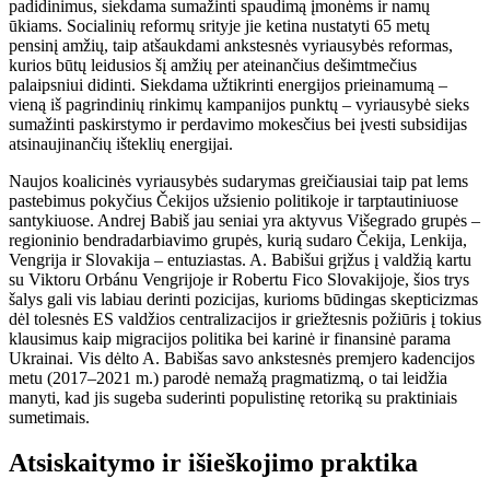
padidinimus, siekdama sumažinti spaudimą įmonėms ir namų
ūkiams. Socialinių reformų srityje jie ketina nustatyti 65 metų
pensinį amžių, taip atšaukdami ankstesnės vyriausybės reformas,
kurios būtų leidusios šį amžių per ateinančius dešimtmečius
palaipsniui didinti. Siekdama užtikrinti energijos prieinamumą –
vieną iš pagrindinių rinkimų kampanijos punktų – vyriausybė sieks
sumažinti paskirstymo ir perdavimo mokesčius bei įvesti subsidijas
atsinaujinančių išteklių energijai.
Naujos koalicinės vyriausybės sudarymas greičiausiai taip pat lems
pastebimus pokyčius Čekijos užsienio politikoje ir tarptautiniuose
santykiuose. Andrej Babiš jau seniai yra aktyvus Višegrado grupės –
regioninio bendradarbiavimo grupės, kurią sudaro Čekija, Lenkija,
Vengrija ir Slovakija – entuziastas. A. Babišui grįžus į valdžią kartu
su Viktoru Orbánu Vengrijoje ir Robertu Fico Slovakijoje, šios trys
šalys gali vis labiau derinti pozicijas, kurioms būdingas skepticizmas
dėl tolesnės ES valdžios centralizacijos ir griežtesnis požiūris į tokius
klausimus kaip migracijos politika bei karinė ir finansinė parama
Ukrainai. Vis dėlto A. Babišas savo ankstesnės premjero kadencijos
metu (2017–2021 m.) parodė nemažą pragmatizmą, o tai leidžia
manyti, kad jis sugeba suderinti populistinę retoriką su praktiniais
sumetimais.
Atsiskaitymo ir išieškojimo praktika