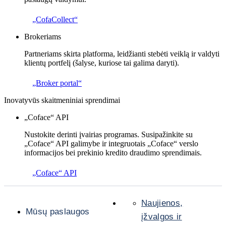
„CofaCollect“
Brokeriams
Partneriams skirta platforma, leidžianti stebėti veiklą ir valdyti
klientų portfelį (šalyse, kuriose tai galima daryti).
„Broker portal“
Inovatyvūs skaitmeniniai sprendimai
„Coface“ API
Nustokite derinti įvairias programas. Susipažinkite su
„Coface“ API galimybe ir integruotais „Coface“ verslo
informacijos bei prekinio kredito draudimo sprendimais.
„Coface“ API
Naujienos,
Mūsų paslaugos
įžvalgos ir