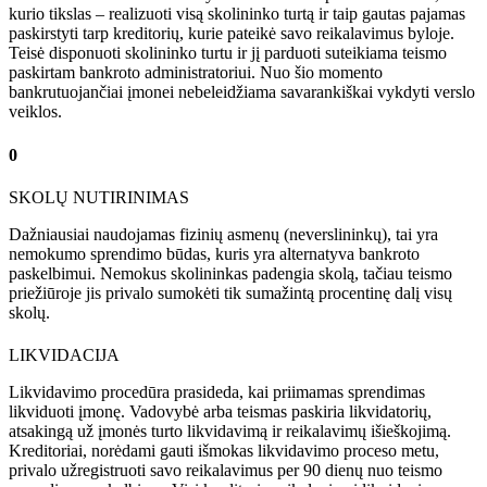
kurio tikslas – realizuoti visą skolininko turtą ir taip gautas pajamas
paskirstyti tarp kreditorių, kurie pateikė savo reikalavimus byloje.
Teisė disponuoti skolininko turtu ir jį parduoti suteikiama teismo
paskirtam bankroto administratoriui. Nuo šio momento
bankrutuojančiai įmonei nebeleidžiama savarankiškai vykdyti verslo
veiklos.
0
SKOLŲ NUTIRINIMAS
Dažniausiai naudojamas fizinių asmenų (neverslininkų), tai yra
nemokumo sprendimo būdas, kuris yra alternatyva bankroto
paskelbimui. Nemokus skolininkas padengia skolą, tačiau teismo
priežiūroje jis privalo sumokėti tik sumažintą procentinę dalį visų
skolų.
LIKVIDACIJA
Likvidavimo procedūra prasideda, kai priimamas sprendimas
likviduoti įmonę. Vadovybė arba teismas paskiria likvidatorių,
atsakingą už įmonės turto likvidavimą ir reikalavimų išieškojimą.
Kreditoriai, norėdami gauti išmokas likvidavimo proceso metu,
privalo užregistruoti savo reikalavimus per 90 dienų nuo teismo