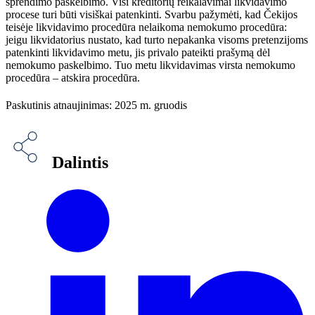
sprendimo paskelbimo. Visi kreditorių reikalavimai likvidavimo
procese turi būti visiškai patenkinti. Svarbu pažymėti, kad Čekijos
teisėje likvidavimo procedūra nelaikoma nemokumo procedūra:
jeigu likvidatorius nustato, kad turto nepakanka visoms pretenzijoms
patenkinti likvidavimo metu, jis privalo pateikti prašymą dėl
nemokumo paskelbimo. Tuo metu likvidavimas virsta nemokumo
procedūra – atskira procedūra.
Paskutinis atnaujinimas: 2025 m. gruodis
Dalintis