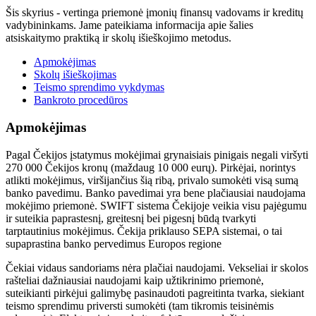
Šis skyrius - vertinga priemonė įmonių finansų vadovams ir kreditų
vadybininkams. Jame pateikiama informacija apie šalies
atsiskaitymo praktiką ir skolų išieškojimo metodus.
Apmokėjimas
Skolų išieškojimas
Teismo sprendimo vykdymas
Bankroto procedūros
Apmokėjimas
Pagal Čekijos įstatymus mokėjimai grynaisiais pinigais negali viršyti
270 000 Čekijos kronų (maždaug 10 000 eurų). Pirkėjai, norintys
atlikti mokėjimus, viršijančius šią ribą, privalo sumokėti visą sumą
banko pavedimu. Banko pavedimai yra bene plačiausiai naudojama
mokėjimo priemonė. SWIFT sistema Čekijoje veikia visu pajėgumu
ir suteikia paprastesnį, greitesnį bei pigesnį būdą tvarkyti
tarptautinius mokėjimus. Čekija priklauso SEPA sistemai, o tai
supaprastina banko pervedimus Europos regione
Čekiai vidaus sandoriams nėra plačiai naudojami. Vekseliai ir skolos
rašteliai dažniausiai naudojami kaip užtikrinimo priemonė,
suteikianti pirkėjui galimybę pasinaudoti pagreitinta tvarka, siekiant
teismo sprendimu priversti sumokėti (tam tikromis teisinėmis