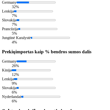
Germany
32%
Lenkija
7%
Slovakija
7%
Prancūzija
5%
Jungtinė Karalystė
4%
Prekių
importas kaip % bendros sumos dalis
Germany
26%
Kinija
12%
Lenkija
9%
Slovakija
6%
Nyderlandai
6%