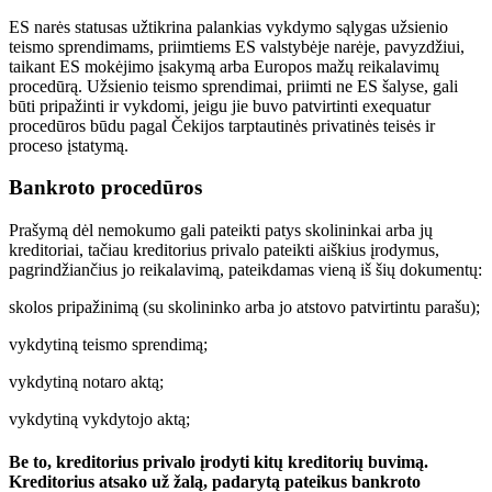
ES narės statusas užtikrina palankias vykdymo sąlygas užsienio
teismo sprendimams, priimtiems ES valstybėje narėje, pavyzdžiui,
taikant ES mokėjimo įsakymą arba Europos mažų reikalavimų
procedūrą. Užsienio teismo sprendimai, priimti ne ES šalyse, gali
būti pripažinti ir vykdomi, jeigu jie buvo patvirtinti exequatur
procedūros būdu pagal Čekijos tarptautinės privatinės teisės ir
proceso įstatymą.
Bankroto procedūros
Prašymą dėl nemokumo gali pateikti patys skolininkai arba jų
kreditoriai, tačiau kreditorius privalo pateikti aiškius įrodymus,
pagrindžiančius jo reikalavimą, pateikdamas vieną iš šių dokumentų:
skolos pripažinimą (su skolininko arba jo atstovo patvirtintu parašu);
vykdytiną teismo sprendimą;
vykdytiną notaro aktą;
vykdytiną vykdytojo aktą;
Be to, kreditorius privalo įrodyti kitų kreditorių buvimą.
Kreditorius atsako už žalą, padarytą pateikus bankroto