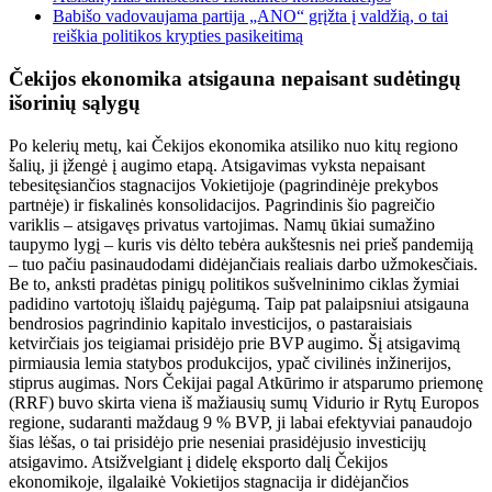
Babišo vadovaujama partija „ANO“ grįžta į valdžią, o tai
reiškia politikos krypties pasikeitimą
Čekijos ekonomika atsigauna nepaisant sudėtingų
išorinių sąlygų
Po kelerių metų, kai Čekijos ekonomika atsiliko nuo kitų regiono
šalių, ji įžengė į augimo etapą. Atsigavimas vyksta nepaisant
tebesitęsiančios stagnacijos Vokietijoje (pagrindinėje prekybos
partnėje) ir fiskalinės konsolidacijos. Pagrindinis šio pagreičio
variklis – atsigavęs privatus vartojimas. Namų ūkiai sumažino
taupymo lygį – kuris vis dėlto tebėra aukštesnis nei prieš pandemiją
– tuo pačiu pasinaudodami didėjančiais realiais darbo užmokesčiais.
Be to, anksti pradėtas pinigų politikos sušvelninimo ciklas žymiai
padidino vartotojų išlaidų pajėgumą. Taip pat palaipsniui atsigauna
bendrosios pagrindinio kapitalo investicijos, o pastaraisiais
ketvirčiais jos teigiamai prisidėjo prie BVP augimo. Šį atsigavimą
pirmiausia lemia statybos produkcijos, ypač civilinės inžinerijos,
stiprus augimas. Nors Čekijai pagal Atkūrimo ir atsparumo priemonę
(RRF) buvo skirta viena iš mažiausių sumų Vidurio ir Rytų Europos
regione, sudaranti maždaug 9 % BVP, ji labai efektyviai panaudojo
šias lėšas, o tai prisidėjo prie neseniai prasidėjusio investicijų
atsigavimo. Atsižvelgiant į didelę eksporto dalį Čekijos
ekonomikoje, ilgalaikė Vokietijos stagnacija ir didėjančios