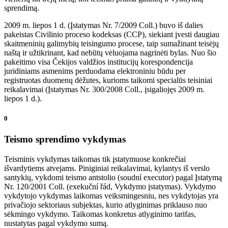
sprendimą.
2009 m. liepos 1 d. (Įstatymas Nr. 7/2009 Coll.) buvo iš dalies
pakeistas Civilinio proceso kodeksas (CCP), siekiant įvesti daugiau
skaitmeninių galimybių teisingumo procese, taip sumažinant teisėjų
naštą ir užtikrinant, kad nebūtų vėluojama nagrinėti bylas. Nuo šio
pakeitimo visa Čekijos valdžios institucijų korespondencija
juridiniams asmenims perduodama elektroniniu būdu per
registruotas duomenų dėžutes, kurioms taikomi specialūs teisiniai
reikalavimai (Įstatymas Nr. 300/2008 Coll., įsigaliojęs 2009 m.
liepos 1 d.).
0
Teismo sprendimo vykdymas
Teisminis vykdymas taikomas tik įstatymuose konkrečiai
išvardytiems atvejams. Piniginiai reikalavimai, kylantys iš verslo
santykių, vykdomi teismo antstolio (soudní executor) pagal Įstatymą
Nr. 120/2001 Coll. (exekuční řád, Vykdymo įstatymas). Vykdymo
vykdytojo vykdymas laikomas veiksmingesniu, nes vykdytojas yra
privačiojo sektoriaus subjektas, kurio atlyginimas priklauso nuo
sėkmingo vykdymo. Taikomas konkretus atlyginimo tarifas,
nustatytas pagal vykdymo sumą.