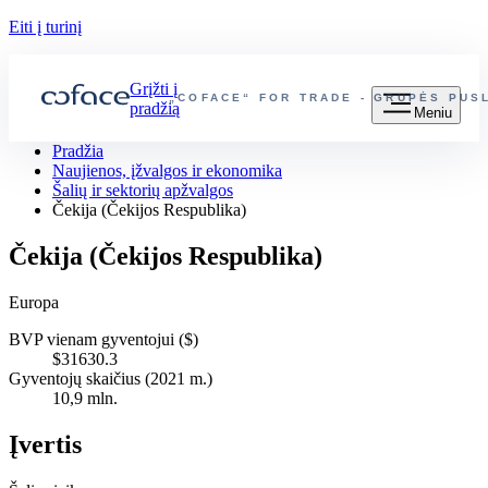
Eiti į turinį
Grįžti į
„COFACE“ FOR TRADE - GRUPĖS PUS
pradžią
Meniu
Pradžia
Naujienos, įžvalgos ir ekonomika
Šalių ir sektorių apžvalgos
Čekija (Čekijos Respublika)
Čekija (Čekijos Respublika)
Europa
BVP vienam gyventojui ($)
$31630.3
Gyventojų skaičius (2021 m.)
10,9 mln.
Įvertis