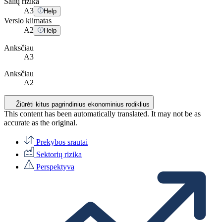
Šalių rizika
A
3
Help
Verslo klimatas
A
2
Help
Anksčiau
A3
Anksčiau
A2
Žiūrėti kitus pagrindinius ekonominius rodiklius
This content has been automatically translated. It may not be as
accurate as the
original
.
Prekybos srautai
Sektorių rizika
Perspektyva