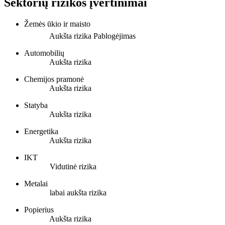
Sektorių rizikos įvertinimai
Žemės ūkio ir maisto
Aukšta rizika
Pablogėjimas
Automobilių
Aukšta rizika
Chemijos pramonė
Aukšta rizika
Statyba
Aukšta rizika
Energetika
Aukšta rizika
IKT
Vidutinė rizika
Metalai
labai aukšta rizika
Popierius
Aukšta rizika