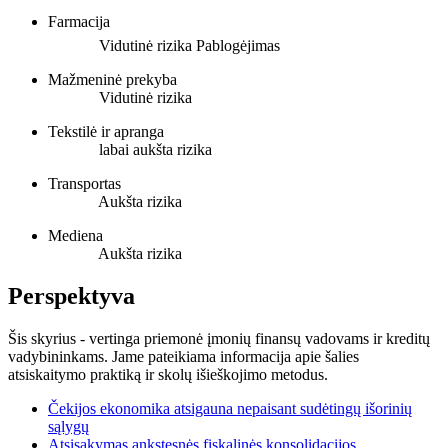
Farmacija
Vidutinė rizika
Pablogėjimas
Mažmeninė prekyba
Vidutinė rizika
Tekstilė ir apranga
labai aukšta rizika
Transportas
Aukšta rizika
Mediena
Aukšta rizika
Perspektyva
Šis skyrius - vertinga priemonė įmonių finansų vadovams ir kreditų
vadybininkams. Jame pateikiama informacija apie šalies
atsiskaitymo praktiką ir skolų išieškojimo metodus.
Čekijos ekonomika atsigauna nepaisant sudėtingų išorinių
sąlygų
Atsisakymas ankstesnės fiskalinės konsolidacijos