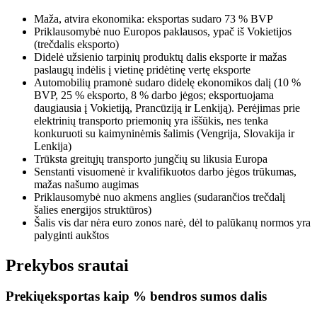
Maža, atvira ekonomika: eksportas sudaro 73 % BVP
Priklausomybė nuo Europos paklausos, ypač iš Vokietijos
(trečdalis eksporto)
Didelė užsienio tarpinių produktų dalis eksporte ir mažas
paslaugų indėlis į vietinę pridėtinę vertę eksporte
Automobilių pramonė sudaro didelę ekonomikos dalį (10 %
BVP, 25 % eksporto, 8 % darbo jėgos; eksportuojama
daugiausia į Vokietiją, Prancūziją ir Lenkiją). Perėjimas prie
elektrinių transporto priemonių yra iššūkis, nes tenka
konkuruoti su kaimyninėmis šalimis (Vengrija, Slovakija ir
Lenkija)
Trūksta greitųjų transporto jungčių su likusia Europa
Senstanti visuomenė ir kvalifikuotos darbo jėgos trūkumas,
mažas našumo augimas
Priklausomybė nuo akmens anglies (sudarančios trečdalį
šalies energijos struktūros)
Šalis vis dar nėra euro zonos narė, dėl to palūkanų normos yra
palyginti aukštos
Prekybos srautai
Prekių
eksportas kaip % bendros sumos dalis