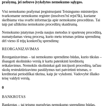
prašymą, jei nebuvo įvykdytos nemokumo sąlygos.
Visi nemokumo prašymai įregistruojami Teisingumo ministerijos
tvarkomame nemokumo registre (insolven?ní rejst?ík), kuriame
skelbiama visa svarbi informacija apie nemokumo procedūras. Tai
taip pat užtikrina nemokumo procedūrų skaidrumą.
Nemokumo įstatymas įveda naujus metodus ir spartesnę procedūrą,
numatydamas vieną procesą, kurio metu teismas priima sprendimą
dėl vieno iš trijų konkrečių sprendimų:
REORGANIZAVIMAS
Reorganizavimas – tai nemokumo sprendimo būdas, kurio tikslas –
išsaugoti skolininko verslą ir kartu patenkinti kreditorių
reikalavimus. Nemokūs skolininkai gali inicijuoti procedūrą, tačiau
skolų restruktūrizavimo pasiūlymus turi patvirtinti teismas, o
kreditoriai periodiškai tikrina, kaip jie vykdomi. Vadovybė išlaiko
teisę valdyti verslą.
0
BANKROTAS
Bankrotas – tai teismo nurodytas nemokumo sprendimo būdas,