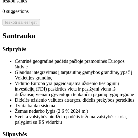
Ieškoti šalies
0
suggestions
Ieškoti šalies
Tęsti
Santrauka
Stiprybės
Centrinė geografinė padėtis pačioje pramoninės Europos
širdyje
Glaudus integravimas į tarptautinę gamybos grandinę, ypač į
Vokietijos grandinę
Vidurio Europa yra pageidaujama užsienio tiesioginių
investicijų (FDI) paskirties vieta ir pasižymi vienu iš
didžiausių vienam gyventojui tenkančių pajamų lygių regione
Didelės užsienio valiutos atsargos, didelis prekybos perteklius
Tvirta bankų sistema
Žemas nedarbo lygis (2,6 % 2024 m.)
Sveika valstybės biudžeto padėtis ir žema valstybės skola,
palyginti su ES vidurkiu
Silpnybės