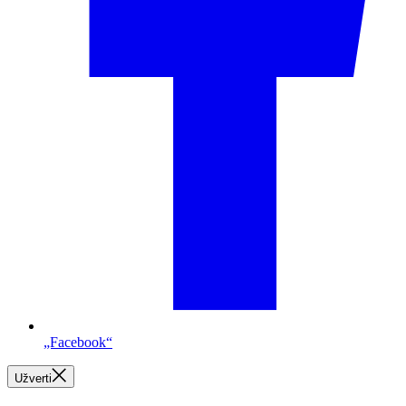
„Facebook“
Užverti