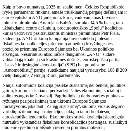
Kaip ir buvo numatyta, 2025 m. spalio mėn. Čekijos Respublikoje
įvykę parlamento rinkimai atnešė triuškinančią pergalę dešiniajam ir
euroskeptiškam ANO judėjimui, kuris, vadovaujamas buvusio
ministro pirmininko Andrejaus Babišo, surinko 34,5 % balsų, taip
užbaigdama centro dešiniųjų, proeuropietiškos „Spolu“ koalicijos,
kuriai vadovavo pasitraukiantis ministras pirmininkas Petr Fiala,
kadenciją. ANO rinkimų kampanija buvo sutelkta į tolesnių
fiskalinės konsolidacijos priemonių atmetimą ir ryžtingesnės
pozicijos priėmimą Europos Sąjungos bei Ukrainos politikos
atžvilgiu. Nesurinkusi absoliučios daugumos, „ANO“ sudarė
valdančiąją koaliciją su kraštutinės dešinės, euroskeptiška partija
„Laisvė ir tiesioginė demokratija“ (SPD) bei populistine
„Automobilistų“ partija, suteikdama naujajai vyriausybei 108 iš 200
vietų daugumą Žemųjų Rūmų parlamente.
Naujai suformuota koalicija pasiekė susitarimą dėl bendrų politikos
gairių, kuriomis siekiama pertvarkyti šalies ekonominį, socialinį ir
aplinkosaugos kraštovaizdį. Pagrindinis jų darbotvarkės punktas –
ryžtingas pasipriešinimas tam tikroms Europos Sąjungos
iniciatyvoms, įskaitant „Žaliąjį susitarimą“, siūlomą vidaus degimo
variklių uždraudimą ir migracijos paktą, o tai rodo platesnę
euroskeptišką tendenciją. Ekonomikos srityje koalicija įsipareigoja
nutraukti vykstančias fiskalinės konsolidacijos pastangas, susilaikyti
nuo euro įvedimo ir atšaukti neseniai priimtus mokesčių