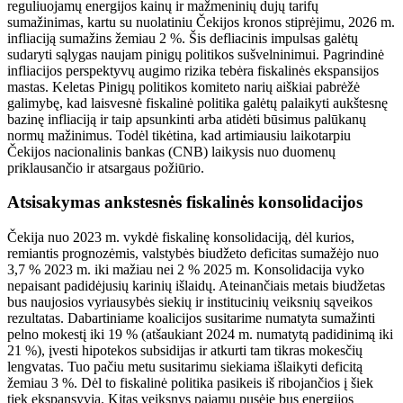
reguliuojamų energijos kainų ir mažmeninių dujų tarifų
sumažinimas, kartu su nuolatiniu Čekijos kronos stiprėjimu, 2026 m.
infliaciją sumažins žemiau 2 %. Šis defliacinis impulsas galėtų
sudaryti sąlygas naujam pinigų politikos sušvelninimui. Pagrindinė
infliacijos perspektyvų augimo rizika tebėra fiskalinės ekspansijos
mastas. Keletas Pinigų politikos komiteto narių aiškiai pabrėžė
galimybę, kad laisvesnė fiskalinė politika galėtų palaikyti aukštesnę
bazinę infliaciją ir taip apsunkinti arba atidėti būsimus palūkanų
normų mažinimus. Todėl tikėtina, kad artimiausiu laikotarpiu
Čekijos nacionalinis bankas (CNB) laikysis nuo duomenų
priklausančio ir atsargaus požiūrio.
Atsisakymas ankstesnės fiskalinės konsolidacijos
Čekija nuo 2023 m. vykdė fiskalinę konsolidaciją, dėl kurios,
remiantis prognozėmis, valstybės biudžeto deficitas sumažėjo nuo
3,7 % 2023 m. iki mažiau nei 2 % 2025 m. Konsolidacija vyko
nepaisant padidėjusių karinių išlaidų. Ateinančiais metais biudžetas
bus naujosios vyriausybės siekių ir institucinių veiksnių sąveikos
rezultatas. Dabartiniame koalicijos susitarime numatyta sumažinti
pelno mokestį iki 19 % (atšaukiant 2024 m. numatytą padidinimą iki
21 %), įvesti hipotekos subsidijas ir atkurti tam tikras mokesčių
lengvatas. Tuo pačiu metu susitarimu siekiama išlaikyti deficitą
žemiau 3 %. Dėl to fiskalinė politika pasikeis iš ribojančios į šiek
tiek ekspansyvią. Kitas veiksnys pajamų pusėje bus energijos