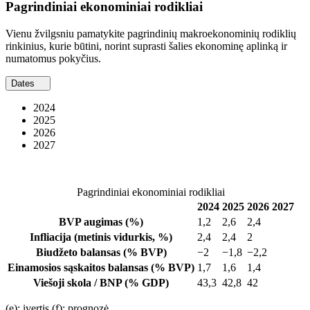
Pagrindiniai ekonominiai rodikliai
Vienu žvilgsniu pamatykite pagrindinių makroekonominių rodiklių
rinkinius, kurie būtini, norint suprasti šalies ekonominę aplinką ir
numatomus pokyčius.
Dates
2024
2025
2026
2027
Pagrindiniai ekonominiai rodikliai
2024
2025
2026
2027
BVP augimas
(%)
1,2
2,6
2,4
Infliacija
(metinis vidurkis, %)
2,4
2,4
2
Biudžeto balansas
(% BVP)
−2
−1,8
−2,2
Einamosios sąskaitos balansas
(% BVP)
1,7
1,6
1,4
Viešoji skola / BNP
(% GDP)
43,3
42,8
42
(e): įvertis (f): prognozė