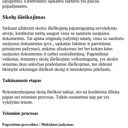
sąlygomis). Elektroninės sąskaitos faktūros yra plačiai
pripažįstamos.
Skolų išieškojimas
Siekiant užtikrinti skolos išieškojimą įsipareigojimų nevykdymo
atveju, kreditoriai turėtų saugoti visus su sandoriu susijusius
dokumentus. Tai apima originalų (rašytinį) sutartį, visus su sandoriu
susijusius dokumentus (pvz., sąskaitas faktūras ir patvirtintas
pristatymo pažymas), atskirus užsakymus bei bet kokius kitus
susijusius dokumentus ir (arba) susirašinėjimą. Pagrindiniai
veiksniai, lemiantys skolų išieškojimo veiksmingumą, yra skolos
senumas (kuo anksčiau pradedamas išieškojimas, tuo didesnė
tikimybė sėkmingai išieškoti skolą) ir nemokėjimo priežastis.
Taikinamasis etapas
Rekomenduojama skolą išieškoti taikiai, nes tai kreditoriui išlieka
pigiau nei teisminis procesas. Taikūs susitarimai taip pat yra
vykdytini teisme.
Teisminis procesas
Pagreitinta procedūra / Mokėjimo įsakymas