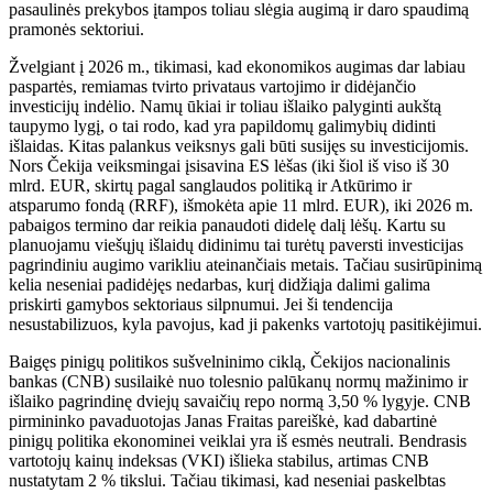
pasaulinės prekybos įtampos toliau slėgia augimą ir daro spaudimą
pramonės sektoriui.
Žvelgiant į 2026 m., tikimasi, kad ekonomikos augimas dar labiau
paspartės, remiamas tvirto privataus vartojimo ir didėjančio
investicijų indėlio. Namų ūkiai ir toliau išlaiko palyginti aukštą
taupymo lygį, o tai rodo, kad yra papildomų galimybių didinti
išlaidas. Kitas palankus veiksnys gali būti susijęs su investicijomis.
Nors Čekija veiksmingai įsisavina ES lėšas (iki šiol iš viso iš 30
mlrd. EUR, skirtų pagal sanglaudos politiką ir Atkūrimo ir
atsparumo fondą (RRF), išmokėta apie 11 mlrd. EUR), iki 2026 m.
pabaigos termino dar reikia panaudoti didelę dalį lėšų. Kartu su
planuojamu viešųjų išlaidų didinimu tai turėtų paversti investicijas
pagrindiniu augimo varikliu ateinančiais metais. Tačiau susirūpinimą
kelia neseniai padidėjęs nedarbas, kurį didžiąja dalimi galima
priskirti gamybos sektoriaus silpnumui. Jei ši tendencija
nesustabilizuos, kyla pavojus, kad ji pakenks vartotojų pasitikėjimui.
Baigęs pinigų politikos sušvelninimo ciklą, Čekijos nacionalinis
bankas (CNB) susilaikė nuo tolesnio palūkanų normų mažinimo ir
išlaiko pagrindinę dviejų savaičių repo normą 3,50 % lygyje. CNB
pirmininko pavaduotojas Janas Fraitas pareiškė, kad dabartinė
pinigų politika ekonominei veiklai yra iš esmės neutrali. Bendrasis
vartotojų kainų indeksas (VKI) išlieka stabilus, artimas CNB
nustatytam 2 % tikslui. Tačiau tikimasi, kad neseniai paskelbtas