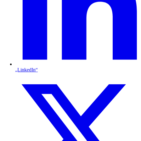
„LinkedIn“