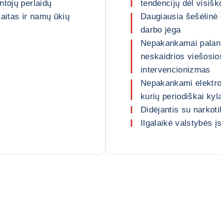
ntojų perlaidų
tendencijų dėl visišk
aitas ir namų ūkių
Daugiausia šešėlinė 
darbo jėga
Nepakankamai palanki
neskaidrios viešosio
intervencionizmas
Nepakankami elektro
kurių periodiškai kyl
Didėjantis su narkot
Ilgalaikė valstybės į