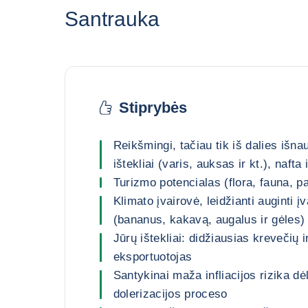
Santrauka
Stiprybės
Reikšmingi, tačiau tik iš dalies išna
ištekliai (varis, auksas ir kt.), nafta 
Turizmo potencialas (flora, fauna, p
Klimato įvairovė, leidžianti auginti įv
(bananus, kakavą, augalus ir gėles)
Jūrų ištekliai: didžiausias krevečių i
eksportuotojas
Santykinai maža infliacijos rizika dė
dolerizacijos proceso