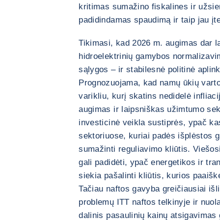
kritimas sumažino fiskalines ir užsie
padidindamas spaudimą ir taip jau įt
Tikimasi, kad 2026 m. augimas dar la
hidroelektrinių gamybos normalizavim
sąlygos – ir stabilesnė politinė apli
Prognozuojama, kad namų ūkių vartoj
varikliu, kurį skatins nedidelė inflia
augimas ir laipsniškas užimtumo sek
investicinė veikla sustiprės, ypač k
sektoriuose, kuriai padės išplėstos g
sumažinti reguliavimo kliūtis. Viešosi
gali padidėti, ypač energetikos ir tr
siekia pašalinti kliūtis, kurios paaiš
Tačiau naftos gavyba greičiausiai išl
problemų ITT naftos telkinyje ir nuola
dalinis pasaulinių kainų atsigavimas 