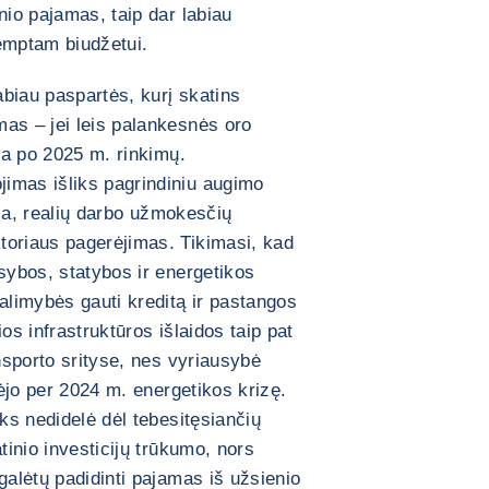
nio pajamas, taip dar labiau
emptam biudžetui.
biau paspartės, kurį skatins
as – jei leis palankesnės oro
nka po 2025 m. rinkimų.
imas išliks pagrindiniu augimo
cija, realių darbo užmokesčių
toriaus pagerėjimas. Tikimasi, kad
asybos, statybos ir energetikos
alimybės gauti kreditą ir pastangos
os infrastruktūros išlaidos taip pat
ansporto srityse, nes vyriausybė
kėjo per 2024 m. energetikos krizę.
iks nedidelė dėl tebesitęsiančių
tinio investicijų trūkumo, nors
galėtų padidinti pajamas iš užsienio