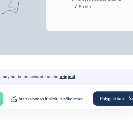
17,8 mln.
It may not be as accurate as the
original
.
Palyginti šalis
Atsiskaitymas ir skolų išieškojimas