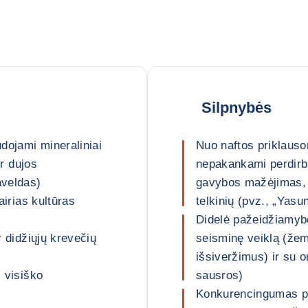
Silpnybės
udojami mineraliniai
Nuo naftos priklauso
ir dujos
nepakankami perdirbi
aveldas)
gavybos mažėjimas, 
airias kultūras
telkinių (pvz., „Yas
Didelė pažeidžiamybė
r didžiųjų krevečių
seisminę veiklą (žem
išsiveržimus) ir su o
l visiško
sausros)
Konkurencingumas pr