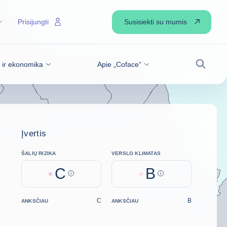
Susisiekti su mumis
Prisijungti
s ir ekonomika
Apie „Coface“
Paiešk
Įvertis
ŠALIŲ RIZIKA
VERSLO KLIMATAS
C
B
Help
Help
C
B
ANKSČIAU
ANKSČIAU