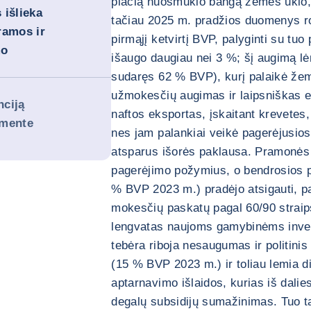
plačią nuosmukio bangą žemės ūkio,
 išlieka
tačiau 2025 m. pradžios duomenys ro
ramos ir
pirmąjį ketvirtį BVP, palyginti su tuo
mo
išaugo daugiau nei 3 %; šį augimą l
sudaręs 62 % BVP), kurį palaikė žema 
užmokesčių augimas ir laipsniškas e
nciją
naftos eksportas, įskaitant krevetes,
amente
nes jam palankiai veikė pagerėjusios
atsparus išorės paklausa. Pramonės
pagerėjimo požymius, o bendrosios pa
% BVP 2023 m.) pradėjo atsigauti, p
mokesčių paskatų pagal 60/90 strai
lengvatas naujoms gamybinėms invest
tebėra riboja nesaugumas ir politini
(15 % BVP 2023 m.) ir toliau lemia d
aptarnavimo išlaidos, kurias iš dal
degalų subsidijų sumažinimas. Tuo ta