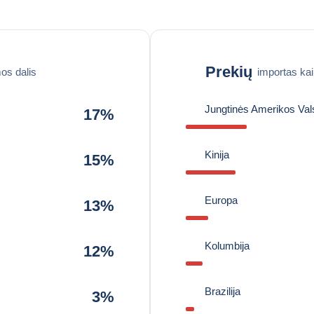
Prekių
os dalis
importas ka
Jungtinės Amerikos Vals
17%
Kinija
15%
Europa
13%
Kolumbija
12%
Brazilija
3%