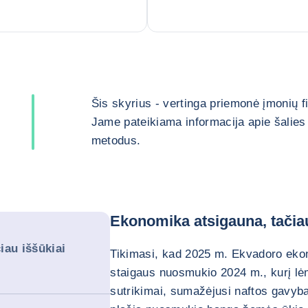
Šis skyrius - vertinga priemonė įmonių 
Jame pateikiama informacija apie šalies 
metodus.
Ekonomika atsigauna, tačiau
iau iššūkiai
Tikimasi, kad 2025 m. Ekvadoro ekon
staigaus nuosmukio 2024 m., kurį lėm
sutrikimai, sumažėjusi naftos gavy