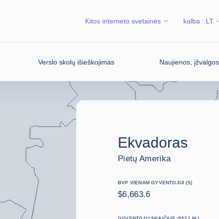
Kitos interneto svetainės
kalba :
LT
Verslo skolų išieškojimas
Naujienos, įžvalgo
Ekvadoras
Pietų Amerika
BVP VIENAM GYVENTOJUI ($)
$6,663.6
GYVENTOJŲ SKAIČIUS (2021 M.)