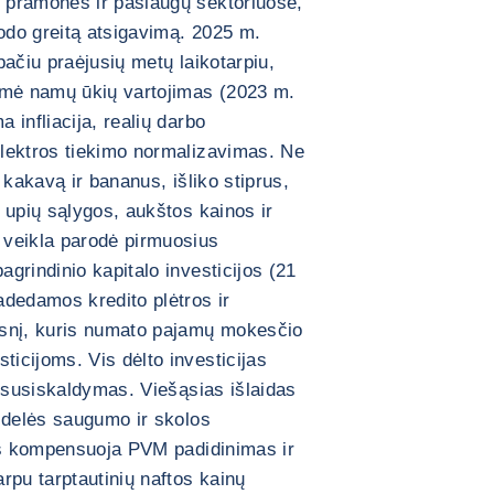
 pramonės ir paslaugų sektoriuose,
do greitą atsigavimą. 2025 m.
 pačiu praėjusių metų laikotarpiu,
ėmė namų ūkių vartojimas (2023 m.
infliacija, realių darbo
lektros tiekimo normalizavimas. Ne
 kakavą ir bananus, išliko stiprus,
 upių sąlygos, aukštos kainos ir
 veikla parodė pirmuosius
grindinio kapitalo investicijos (21
adedamos kredito plėtros ir
psnį, kuris numato pajamų mokesčio
icijoms. Vis dėlto investicijas
s susiskaldymas. Viešąsias išlaidas
idelės saugumo ir skolos
ies kompensuoja PVM padidinimas ir
rpu tarptautinių naftos kainų