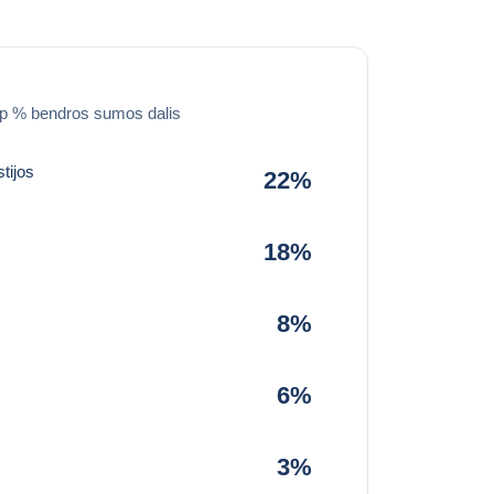
ip % bendros sumos dalis
tijos
22%
18%
8%
6%
3%