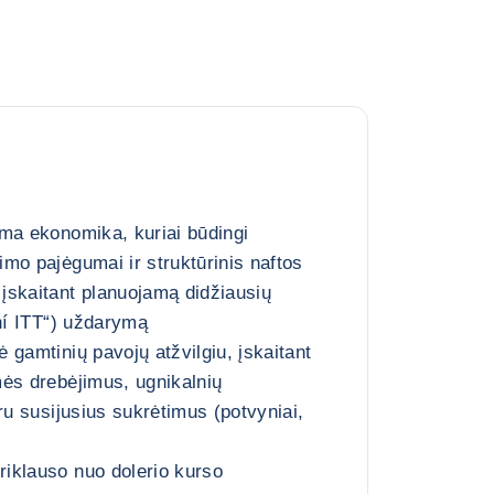
ma ekonomika, kuriai būdingi
mo pajėgumai ir struktūrinis naftos
įskaitant planuojamą didžiausių
uní ITT“) uždarymą
 gamtinių pavojų atžvilgiu, įskaitant
ės drebėjimus, ugnikalnių
ru susijusius sukrėtimus (potvyniai,
iklauso nuo dolerio kurso