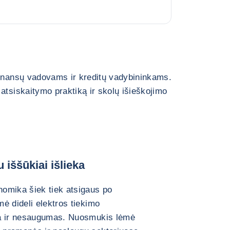
finansų vadovams ir kreditų vadybininkams.
atsiskaitymo praktiką ir skolų išieškojimo
 iššūkiai išlieka
omika šiek tiek atsigaus po
ė dideli elektros tiekimo
ba ir nesaugumas. Nuosmukis lėmė