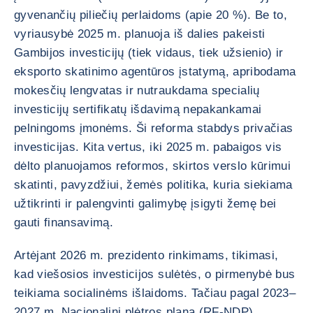
gyvenančių piliečių perlaidoms (apie 20 %). Be to,
vyriausybė 2025 m. planuoja iš dalies pakeisti
Gambijos investicijų (tiek vidaus, tiek užsienio) ir
eksporto skatinimo agentūros įstatymą, apribodama
mokesčių lengvatas ir nutraukdama specialių
investicijų sertifikatų išdavimą nepakankamai
pelningoms įmonėms. Ši reforma stabdys privačias
investicijas. Kita vertus, iki 2025 m. pabaigos vis
dėlto planuojamos reformos, skirtos verslo kūrimui
skatinti, pavyzdžiui, žemės politika, kuria siekiama
užtikrinti ir palengvinti galimybę įsigyti žemę bei
gauti finansavimą.
Artėjant 2026 m. prezidento rinkimams, tikimasi,
kad viešosios investicijos sulėtės, o pirmenybė bus
teikiama socialinėms išlaidoms. Tačiau pagal 2023–
2027 m. Nacionalinį plėtros planą (RF-NDP)