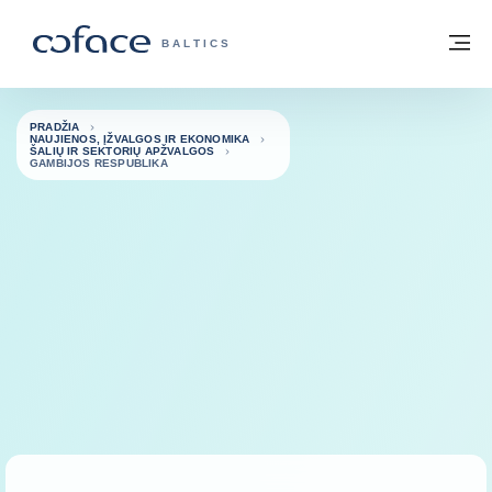
Eiti į turinį
Grįžti į pradžią
Me
„COFACE“ FOR TRADE - GRUPĖS PUSL
BALTICS
PRADŽIA
NAUJIENOS, ĮŽVALGOS IR EKONOMIKA
ŠALIŲ IR SEKTORIŲ APŽVALGOS
GAMBIJOS RESPUBLIKA