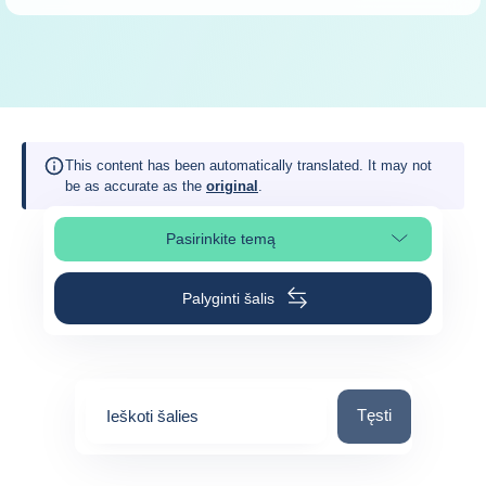
This content has been automatically translated. It may not
be as accurate as the
original
.
Pasirinkite temą
Pasirinkite puslapio skiltį
Palyginti šalis
Ieškoti šalies
Tęsti
Ieškoti šalies
0
suggestions