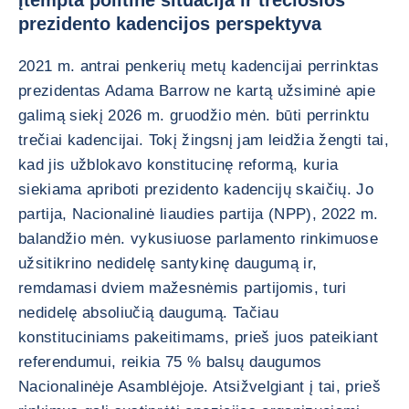
Įtempta politinė situacija ir trečiosios
prezidento kadencijos perspektyva
2021 m. antrai penkerių metų kadencijai perrinktas
prezidentas Adama Barrow ne kartą užsiminė apie
galimą siekį 2026 m. gruodžio mėn. būti perrinktu
trečiai kadencijai. Tokį žingsnį jam leidžia žengti tai,
kad jis užblokavo konstitucinę reformą, kuria
siekiama apriboti prezidento kadencijų skaičių. Jo
partija, Nacionalinė liaudies partija (NPP), 2022 m.
balandžio mėn. vykusiuose parlamento rinkimuose
užsitikrino nedidelę santykinę daugumą ir,
remdamasi dviem mažesnėmis partijomis, turi
nedidelę absoliučią daugumą. Tačiau
konstituciniams pakeitimams, prieš juos pateikiant
referendumui, reikia 75 % balsų daugumos
Nacionalinėje Asamblėjoje. Atsižvelgiant į tai, prieš