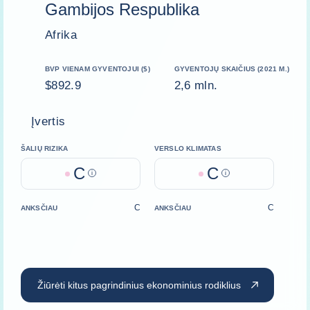
Gambijos Respublika
Afrika
BVP VIENAM GYVENTOJUI ($)
GYVENTOJŲ SKAIČIUS (2021 M.)
$892.9
2,6 mln.
Įvertis
ŠALIŲ RIZIKA
VERSLO KLIMATAS
C
C
Help
Help
C
C
ANKSČIAU
ANKSČIAU
Žiūrėti kitus pagrindinius ekonominius rodiklius