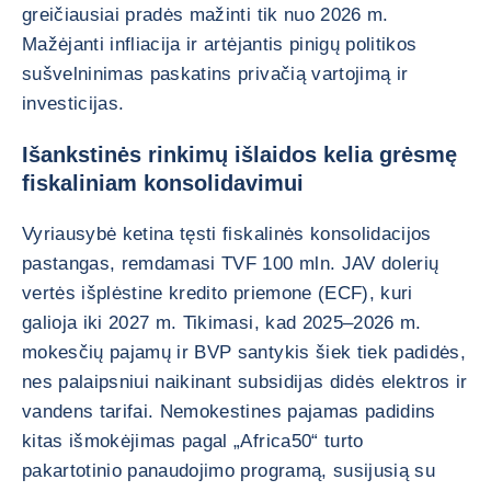
greičiausiai pradės mažinti tik nuo 2026 m.
Mažėjanti infliacija ir artėjantis pinigų politikos
sušvelninimas paskatins privačią vartojimą ir
investicijas.
Išankstinės rinkimų išlaidos kelia grėsmę
fiskaliniam konsolidavimui
Vyriausybė ketina tęsti fiskalinės konsolidacijos
pastangas, remdamasi TVF 100 mln. JAV dolerių
vertės išplėstine kredito priemone (ECF), kuri
galioja iki 2027 m. Tikimasi, kad 2025–2026 m.
mokesčių pajamų ir BVP santykis šiek tiek padidės,
nes palaipsniui naikinant subsidijas didės elektros ir
vandens tarifai. Nemokestines pajamas padidins
kitas išmokėjimas pagal „Africa50“ turto
pakartotinio panaudojimo programą, susijusią su