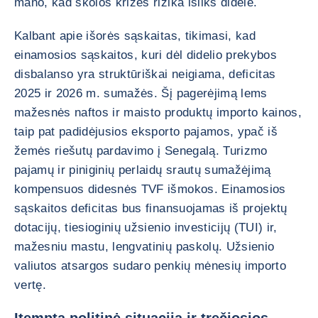
mano, kad skolos krizės rizika išliks didelė.
Kalbant apie išorės sąskaitas, tikimasi, kad
einamosios sąskaitos, kuri dėl didelio prekybos
disbalanso yra struktūriškai neigiama, deficitas
2025 ir 2026 m. sumažės. Šį pagerėjimą lems
mažesnės naftos ir maisto produktų importo kainos,
taip pat padidėjusios eksporto pajamos, ypač iš
žemės riešutų pardavimo į Senegalą. Turizmo
pajamų ir piniginių perlaidų srautų sumažėjimą
kompensuos didesnės TVF išmokos. Einamosios
sąskaitos deficitas bus finansuojamas iš projektų
dotacijų, tiesioginių užsienio investicijų (TUI) ir,
mažesniu mastu, lengvatinių paskolų. Užsienio
valiutos atsargos sudaro penkių mėnesių importo
vertę.