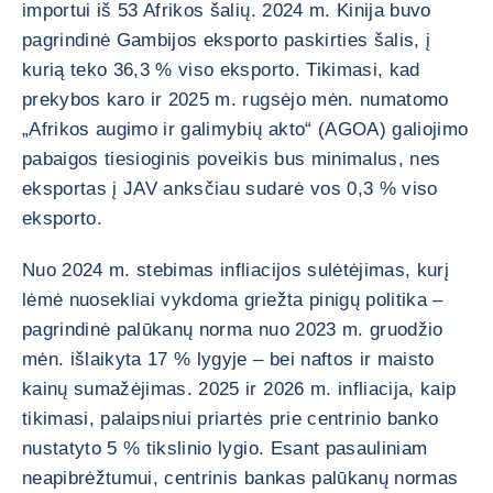
importui iš 53 Afrikos šalių. 2024 m. Kinija buvo
pagrindinė Gambijos eksporto paskirties šalis, į
kurią teko 36,3 % viso eksporto. Tikimasi, kad
prekybos karo ir 2025 m. rugsėjo mėn. numatomo
„Afrikos augimo ir galimybių akto“ (AGOA) galiojimo
pabaigos tiesioginis poveikis bus minimalus, nes
eksportas į JAV anksčiau sudarė vos 0,3 % viso
eksporto.
Nuo 2024 m. stebimas infliacijos sulėtėjimas, kurį
lėmė nuosekliai vykdoma griežta pinigų politika –
pagrindinė palūkanų norma nuo 2023 m. gruodžio
mėn. išlaikyta 17 % lygyje – bei naftos ir maisto
kainų sumažėjimas. 2025 ir 2026 m. infliacija, kaip
tikimasi, palaipsniui priartės prie centrinio banko
nustatyto 5 % tikslinio lygio. Esant pasauliniam
neapibrėžtumui, centrinis bankas palūkanų normas