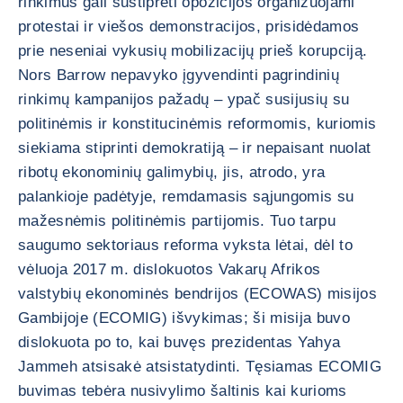
rinkimus gali sustiprėti opozicijos organizuojami
protestai ir viešos demonstracijos, prisidėdamos
prie neseniai vykusių mobilizacijų prieš korupciją.
Nors Barrow nepavyko įgyvendinti pagrindinių
rinkimų kampanijos pažadų – ypač susijusių su
politinėmis ir konstitucinėmis reformomis, kuriomis
siekiama stiprinti demokratiją – ir nepaisant nuolat
ribotų ekonominių galimybių, jis, atrodo, yra
palankioje padėtyje, remdamasis sąjungomis su
mažesnėmis politinėmis partijomis. Tuo tarpu
saugumo sektoriaus reforma vyksta lėtai, dėl to
vėluoja 2017 m. dislokuotos Vakarų Afrikos
valstybių ekonominės bendrijos (ECOWAS) misijos
Gambijoje (ECOMIG) išvykimas; ši misija buvo
dislokuota po to, kai buvęs prezidentas Yahya
Jammeh atsisakė atsistatydinti. Tęsiamas ECOMIG
buvimas tebėra nusivylimo šaltinis kai kurioms