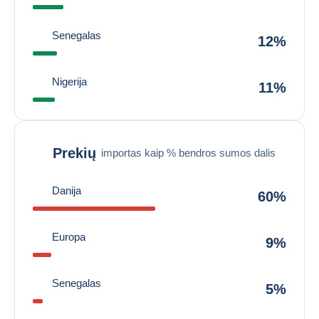
Senegalas
12%
Nigerija
11%
Prekių
importas kaip % bendros sumos dalis
Danija
60%
Europa
9%
Senegalas
5%