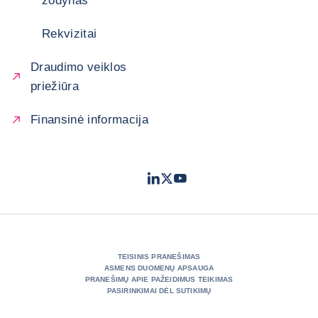
žodynas
Rekvizitai
Draudimo veiklos
priežiūra
Finansinė informacija
LinkedIn
Twitter
Youtube
- „Coface“
- „Coface“
- „Coface“
TEISINIS PRANEŠIMAS
ASMENS DUOMENŲ APSAUGA
PRANEŠIMŲ APIE PAŽEIDIMUS TEIKIMAS
PASIRINKIMAI DĖL SUTIKIMŲ