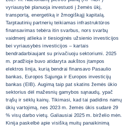
vyriausybė planuoja investuoti į žemės ūkį,
transportą, energetiką ir žmogiškąjį kapitalą.
Tarptautinių partnerių teikiamas infrastruktūros
finansavimas tebėra itin svarbus, nors svarbų
vaidmenį atlieka ir tiesioginės užsienio investicijos
bei vyriausybės investicijos – kartais
bendradarbiaujant su privačiuoju sektoriumi. 2025
m. pradžioje buvo atidaryta aukštos įtampos
elektros linija, kurią bendrai finansavo Pasaulio
bankas, Europos Sąjunga ir Europos investicijų
bankas (EIB). Augimą taip pat skatins žemės ūkio
sektorius dėl mažesnių gamybos sąnaudų, ypač
trąšų ir sėklų kainų. Tikimasi, kad tai padidins namų
ūkių vartojimą, nes 2023 m. žemės ūkis sudarė 29
% visų darbo vietų. Galiausiai 2025 m. birželio mėn.
Kinija paskelbė apie visišką muitų panaikinimą