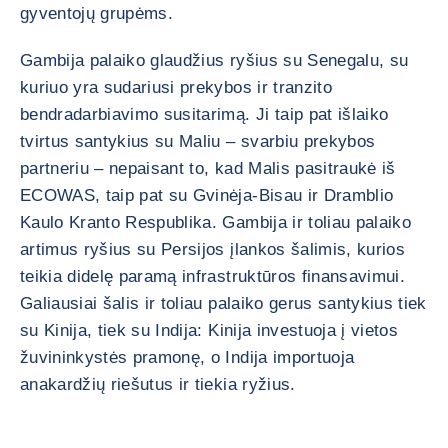
gyventojų grupėms.
Gambija palaiko glaudžius ryšius su Senegalu, su
kuriuo yra sudariusi prekybos ir tranzito
bendradarbiavimo susitarimą. Ji taip pat išlaiko
tvirtus santykius su Maliu – svarbiu prekybos
partneriu – nepaisant to, kad Malis pasitraukė iš
ECOWAS, taip pat su Gvinėja-Bisau ir Dramblio
Kaulo Kranto Respublika. Gambija ir toliau palaiko
artimus ryšius su Persijos įlankos šalimis, kurios
teikia didelę paramą infrastruktūros finansavimui.
Galiausiai šalis ir toliau palaiko gerus santykius tiek
su Kinija, tiek su Indija: Kinija investuoja į vietos
žuvininkystės pramonę, o Indija importuoja
anakardžių riešutus ir tiekia ryžius.