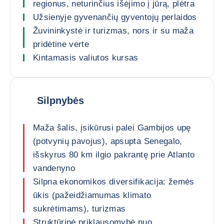
regionus, neturinčius išėjimo į jūrą, plėtra
Užsienyje gyvenančių gyventojų perlaidos
Žuvininkystė ir turizmas, nors ir su maža
pridėtine verte
Kintamasis valiutos kursas
Silpnybės
Maža šalis, įsikūrusi palei Gambijos upę
(potvynių pavojus), apsupta Senegalo,
išskyrus 80 km ilgio pakrantę prie Atlanto
vandenyno
Silpna ekonomikos diversifikacija: žemės
ūkis (pažeidžiamumas klimato
sukrėtimams), turizmas
Struktūrinė priklausomybė nuo