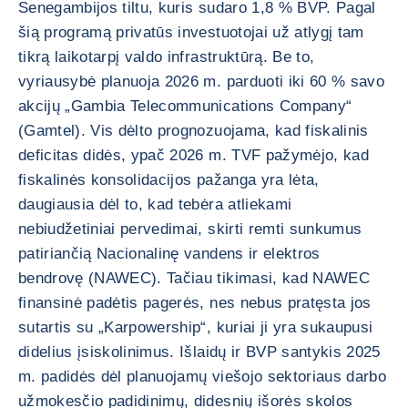
Senegambijos tiltu, kuris sudaro 1,8 % BVP. Pagal
šią programą privatūs investuotojai už atlygį tam
tikrą laikotarpį valdo infrastruktūrą. Be to,
vyriausybė planuoja 2026 m. parduoti iki 60 % savo
akcijų „Gambia Telecommunications Company“
(Gamtel). Vis dėlto prognozuojama, kad fiskalinis
deficitas didės, ypač 2026 m. TVF pažymėjo, kad
fiskalinės konsolidacijos pažanga yra lėta,
daugiausia dėl to, kad tebėra atliekami
nebiudžetiniai pervedimai, skirti remti sunkumus
patiriančią Nacionalinę vandens ir elektros
bendrovę (NAWEC). Tačiau tikimasi, kad NAWEC
finansinė padėtis pagerės, nes nebus pratęsta jos
sutartis su „Karpowership“, kuriai ji yra sukaupusi
didelius įsiskolinimus. Išlaidų ir BVP santykis 2025
m. padidės dėl planuojamų viešojo sektoriaus darbo
užmokesčio padidinimų, didesnių išorės skolos