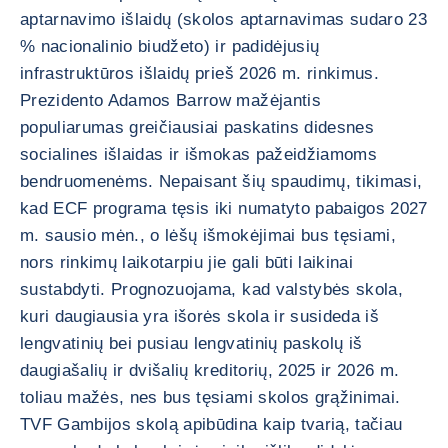
aptarnavimo išlaidų (skolos aptarnavimas sudaro 23
% nacionalinio biudžeto) ir padidėjusių
infrastruktūros išlaidų prieš 2026 m. rinkimus.
Prezidento Adamos Barrow mažėjantis
populiarumas greičiausiai paskatins didesnes
socialines išlaidas ir išmokas pažeidžiamoms
bendruomenėms. Nepaisant šių spaudimų, tikimasi,
kad ECF programa tęsis iki numatyto pabaigos 2027
m. sausio mėn., o lėšų išmokėjimai bus tęsiami,
nors rinkimų laikotarpiu jie gali būti laikinai
sustabdyti. Prognozuojama, kad valstybės skola,
kuri daugiausia yra išorės skola ir susideda iš
lengvatinių bei pusiau lengvatinių paskolų iš
daugiašalių ir dvišalių kreditorių, 2025 ir 2026 m.
toliau mažės, nes bus tęsiami skolos grąžinimai.
TVF Gambijos skolą apibūdina kaip tvarią, tačiau