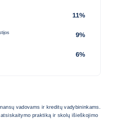
11%
tijos
9%
6%
finansų vadovams ir kreditų vadybininkams.
atsiskaitymo praktiką ir skolų išieškojimo