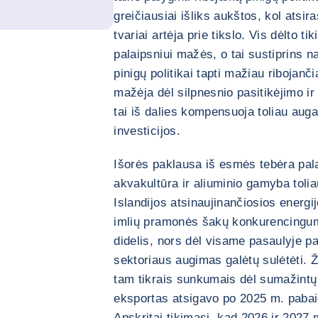
greičiausiai išliks aukštos, kol atsir
tvariai artėja prie tikslo. Vis dėlto ti
palaipsniui mažės, o tai sustiprins n
pinigų politikai tapti mažiau ribojanč
mažėja dėl silpnesnio pasitikėjimo i
tai iš dalies kompensuoja toliau aug
investicijos.
Išorės paklausa iš esmės tebėra pal
akvakultūra ir aliuminio gamyba toli
Islandijos atsinaujinančiosios energij
imlių pramonės šakų konkurencingumą
didelis, nors dėl visame pasaulyje pa
sektoriaus augimas galėtų sulėtėti. 
tam tikrais sunkumais dėl sumažintų
eksportas atsigavo po 2025 m. pabai
Apskritai tikimasi, kad 2026 ir 2027 