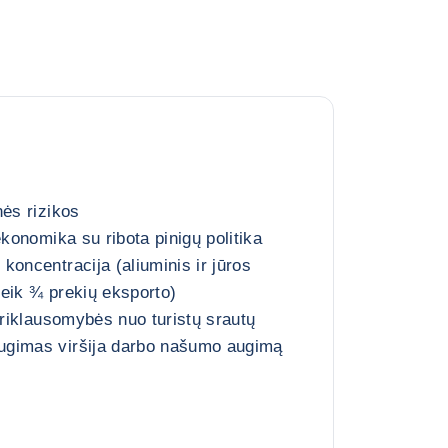
nės rizikos
ekonomika su ribota pinigų politika
koncentracija (aliuminis ir jūros
eik ¾ prekių eksporto)
priklausomybės nuo turistų srautų
gimas viršija darbo našumo augimą