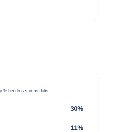
ip % bendros sumos dalis
30%
11%