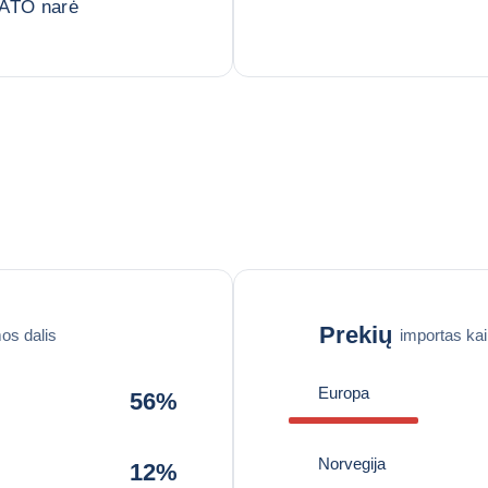
NATO narė
Prekių
os dalis
importas ka
Europa
56%
Norvegija
12%