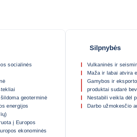
Silpnybės
os socialinės
Vulkaninės ir seismi
Maža ir labai atvira 
onė
Gamybos ir eksporto 
tekliai
produktai sudarė bev
ų šildoma geoterminė
Nestabili veikla dėl 
os energijos
Darbo užmokesčio au
ių)
ruota į Europos
 Europos ekonominės