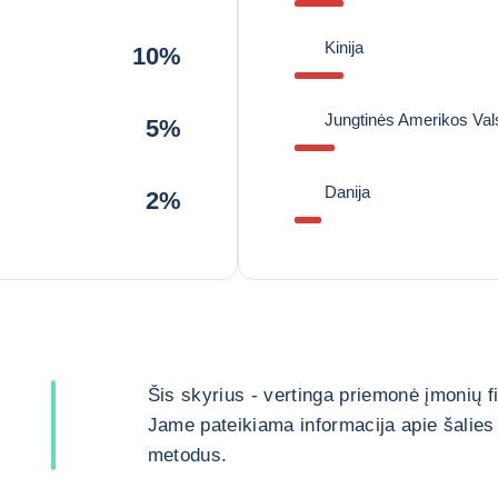
Kinija
10%
Jungtinės Amerikos Vals
5%
Danija
2%
Šis skyrius - vertinga priemonė įmonių 
Jame pateikiama informacija apie šalies 
metodus.