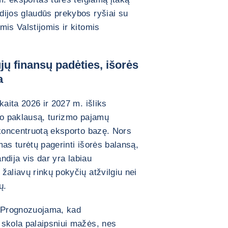
dijos glaudūs prekybos ryšiai su
mis Valstijomis ir kitomis
jų finansų padėties, išorės
a
kaita 2026 ir 2027 m. išliks
orto paklausą, turizmo pajamų
 koncentruotą eksporto bazę. Nors
as turėtų pagerinti išorės balansą,
andija vis dar yra labiau
žaliavų rinkų pokyčių atžvilgiu nei
ų.
a. Prognozuojama, kad
 skola palaipsniui mažės, nes