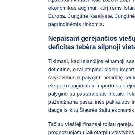
ekonomikos augimui, kurį rems Islan
Europa, Jungtine Karalyste, Jungtinė
pagrindinėmis rinkomis.
Nepaisant gerėjančios viešų
deficitas tebėra silpnoji viet
Tikimasi, kad Islandijos einamoji sąs
deficitinė, o tai atspindi didelę imp
svyravimus ir palyginti nedidelę bei
eksporto augimas ir importo sulėtėjim
palyginti su pastaraisiais metais, Isl
pažeidžiama pasaulinės paklausos ir 
daugelis kitų Šiaurės šalių ekonomik
Tačiau viešieji finansai toliau gerėj
prognozuojamu laikotarpiu valstybės