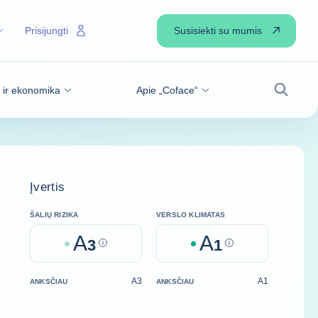
Susisiekti su mumis
Prisijungti
s ir ekonomika
Apie „Coface“
Paiešk
Įvertis
ŠALIŲ RIZIKA
VERSLO KLIMATAS
A
A
3
Help
1
Help
A3
A1
ANKSČIAU
ANKSČIAU