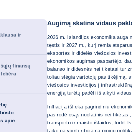
Augimą skatina vidaus pakl
klausa ir
2026 m. Islandijos ekonomika auga nu
tęstis ir 2027 m., kurį remia atsparu
eksportas ir didelės viešosios investi
ekonomikos augimas paspartėjo, dau
ešųjų finansų
balanso ir didesnės nei tikėtasi turizm
 tebėra
toliau slėgia vartotojų pasitikėjimą, s
viešosios investicijos į infrastruktūrą
energiją turėtų padėti išlaikyti vidau
ybę
Infliacija išlieka pagrindiniu ekono
 būsto
pasirodė esąs nuolatinis nei tikėtasi
s apie
transporto ir maisto išlaidos, todėl I
taiko palyginti ribojamą pinigų polit