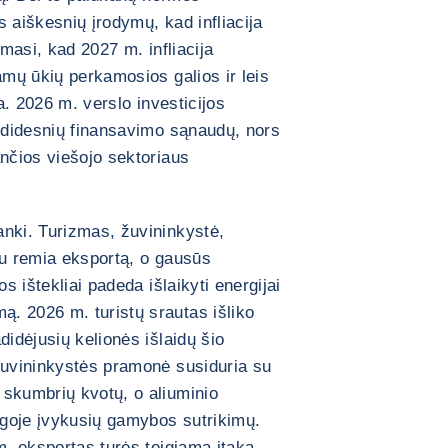
as aiškesnių įrodymų, kad infliacija
kimasi, kad 2027 m. infliacija
amų ūkių perkamosios galios ir leis
ia. 2026 m. verslo investicijos
r didesnių finansavimo sąnaudų, nors
ančios viešojo sektoriaus
anki. Turizmas, žuvininkystė,
au remia eksportą, o gausūs
os ištekliai padeda išlaikyti energijai
. 2026 m. turistų srautas išliko
didėjusių kelionės išlaidų šio
Žuvininkystės pramonė susiduria su
 skumbrių kvotų, o aliuminio
goje įvykusių gamybos sutrikimų.
m. eksportas turės teigiamą įtaką