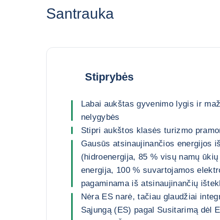
Santrauka
Stiprybės
Labai aukštas gyvenimo lygis ir maž
nelygybės
Stipri aukštos klasės turizmo pram
Gausūs atsinaujinančios energijos iš
(hidroenergija, 85 % visų namų ūki
energija, 100 % suvartojamos elektr
pagaminama iš atsinaujinančių ištekl
Nėra ES narė, tačiau glaudžiai integ
Sąjungą (ES) pagal Susitarimą dėl