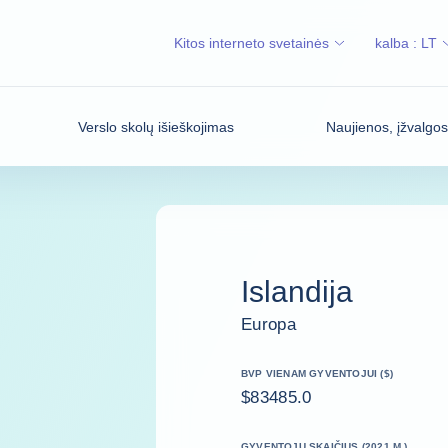
Kitos interneto svetainės
kalba :
LT
Verslo skolų išieškojimas
Naujienos, įžvalgo
Islandija
Europa
BVP VIENAM GYVENTOJUI ($)
$83485.0
GYVENTOJŲ SKAIČIUS (2021 M.)