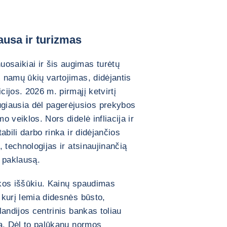
ausa ir turizmas
osaikiai ir šis augimas turėtų
s namų ūkių vartojimas, didėjantis
cijos. 2026 m. pirmąjį ketvirtį
giausia dėl pagerėjusios prekybos
o veiklos. Nors didelė infliacija ir
tabili darbo rinka ir didėjančios
, technologijas ir atsinaujinančią
s paklausą.
mikos iššūkiu. Kainų spaudimas
, kurį lemia didesnės būsto,
slandijos centrinis bankas toliau
iką. Dėl to palūkanų normos