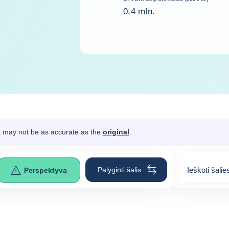
0,4 mln.
It may not be as accurate as the
original
.
Palyginti šalis
Ieškoti šalie
Perspektyva
0
suggestion