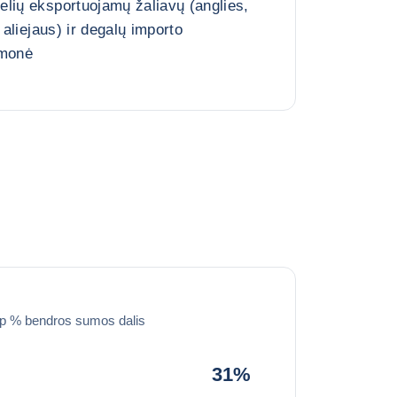
lių eksportuojamų žaliavų (anglies,
 aliejaus) ir degalų importo
monė
ip % bendros sumos dalis
31%