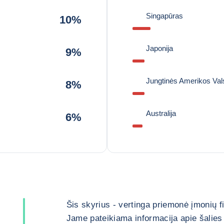
Singapūras
10%
Japonija
9%
Jungtinės Amerikos Vals
8%
Australija
6%
Šis skyrius - vertinga priemonė įmonių 
Jame pateikiama informacija apie šalies 