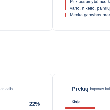
Priklausomybė nuo ke
vario, nikelio, palmių
Menka gamybos pra
Prekių
os dalis
importas ka
Kinija
22%