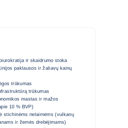
biurokratija ir skaidrumo stoka
nijos paklausos ir žaliavų kainų
jėgos trūkumas
 infrastruktūrą trūkumas
konomikos mastas ir mažos
apie 10 % BVP)
ė stichinėms nelaimėms (vulkanų
ganams ir žemės drebėjimams)