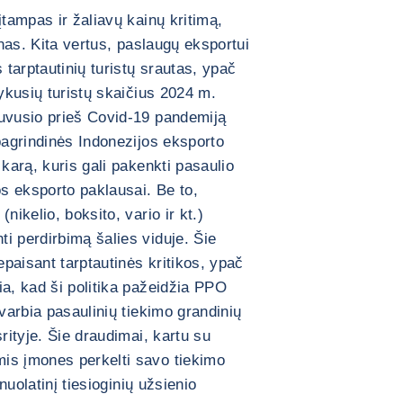
įtampas ir žaliavų kainų kritimą,
pnas. Kita vertus, paslaugų eksportui
 tarptautinių turistų srautas, ypač
vykusių turistų skaičius 2024 m.
buvusio prieš Covid-19 pandemiją
 pagrindinės Indonezijos eksporto
 karą, kuris gali pakenkti pasaulio
os eksporto paklausai. Be to,
nikelio, boksito, vario ir kt.)
i perdirbimą šalies viduje. Šie
epaisant tarptautinės kritikos, ypač
ia, kad ši politika pažeidžia PPO
svarbia pasaulinių tiekimo grandinių
rityje. Šie draudimai, kartu su
is įmones perkelti savo tiekimo
 nuolatinį tiesioginių užsienio