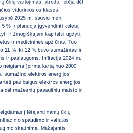
ų ūkių vartojimas, atrodo, lėtėja dėl
čios viduriniosios klasės.
ausybė 2025 m. sausio mėn.
5 % ir planuoja įgyvendinti keletą
kyti ir žmogiškajam kapitalui ugdyti,
tus ir medicinines apžiūras. Tuo
uo 11 % iki 12 % buvo sumažintas ir
s ir paslaugoms. Infliacija 2024 m.
po neigiama (pirmą kartą nuo 2000
ai sumažino elektros energijos
artėti pasibaigus elektros energijos
ema dėl mažesnių pasaulinių maisto ir
velgdamas į lėtėjantį namų ūkių
fliacinio spaudimo ir valiutos
ugimo skatinimą. Mažėjantis