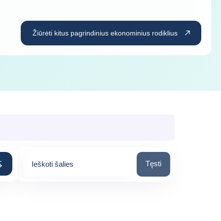
Žiūrėti kitus pagrindinius ekonominius rodiklius
Ieškoti šalies
Tęsti
Ieškoti šalies
0
suggestions