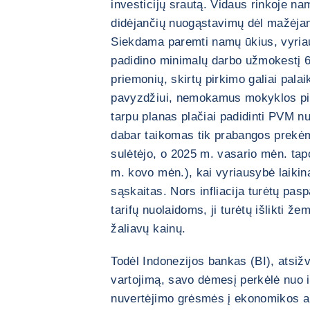
investicijų srautą. Vidaus rinkoje nam
didėjančių nuogąstavimų dėl mažėjan
Siekdama paremti namų ūkius, vyri
padidino minimalų darbo užmokestį 6,
priemonių, skirtų pirkimo galiai palai
pavyzdžiui, nemokamus mokyklos pie
tarpu planas plačiai padidinti PVM n
dabar taikomas tik prabangos prekėm
sulėtėjo, o 2025 m. vasario mėn. ta
m. kovo mėn.), kai vyriausybė laikin
sąskaitas. Nors infliacija turėtų pasp
tarifų nuolaidoms, ji turėtų išlikti ž
žaliavų kainų.
Todėl Indonezijos bankas (BI), atsiž
vartojimą, savo dėmesį perkėlė nuo in
nuvertėjimo grėsmės į ekonomikos a