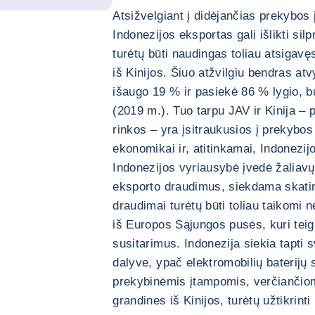
Atsižvelgiant į didėjančias prekybos 
Indonezijos eksportas gali išlikti sil
turėtų būti naudingas toliau atsigavęs
iš Kinijos. Šiuo atžvilgiu bendras at
išaugo 19 % ir pasiekė 86 % lygio, 
(2019 m.). Tuo tarpu JAV ir Kinija –
rinkos – yra įsitraukusios į prekybos
ekonomikai ir, atitinkamai, Indonezij
Indonezijos vyriausybė įvedė žaliavų (
eksporto draudimus, siekdama skatint
draudimai turėtų būti toliau taikomi n
iš Europos Sąjungos pusės, kuri teig
susitarimus. Indonezija siekia tapti 
dalyve, ypač elektromobilių baterijų s
prekybinėmis įtampomis, verčiančiom
grandines iš Kinijos, turėtų užtikrinti