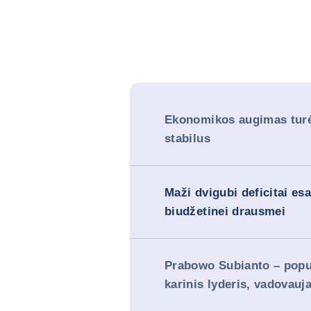
Ekonomikos augimas turėt
stabilus
Maži dvigubi deficitai es
biudžetinei drausmei
Prabowo Subianto – popu
karinis lyderis, vadovauja