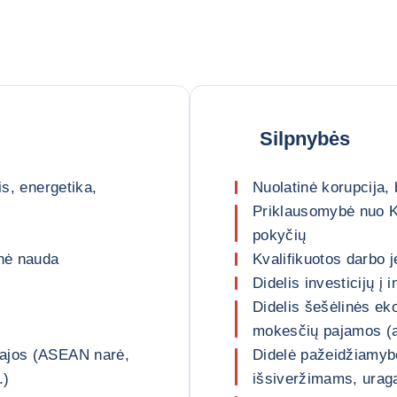
Silpnybės
is, energetika,
Nuolatinė korupcija, 
Priklausomybė nuo Ki
pokyčių
nė nauda
Kvalifikuotos darbo 
Didelis investicijų į
Didelis šešėlinės e
mokesčių pajamos (
sajos (ASEAN narė,
Didelė pažeidžiamyb
.)
išsiveržimams, ura