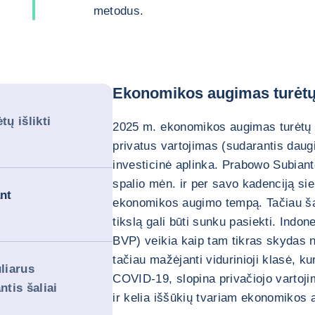
metodus.
Ekonomikos augimas turėtų i
ų išlikti
2025 m. ekonomikos augimas turėtų iš
privatus vartojimas (sudarantis daug
investicinė aplinka. Prabowo Subiant
spalio mėn. ir per savo kadenciją si
ant
ekonomikos augimo tempą. Tačiau šal
tikslą gali būti sunku pasiekti. Ind
BVP) veikia kaip tam tikras skydas 
tačiau mažėjanti vidurinioji klasė, ku
liarus
COVID-19, slopina privačiojo vartoj
ntis šaliai
ir kelia iššūkių tvariam ekonomikos 