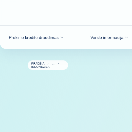
Eiti į turinį
Prekinio kredito draudimas
Verslo informacija
PRADŽIA
INDONEZIJA