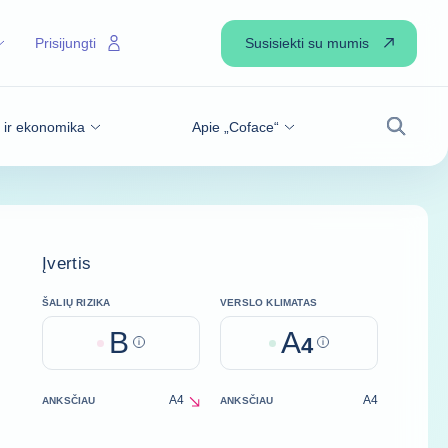
Susisiekti su mumis
Prisijungti
s ir ekonomika
Apie „Coface“
Paiešk
Įvertis
ŠALIŲ RIZIKA
VERSLO KLIMATAS
B
A
Help
4
Help
A4
A4
ANKSČIAU
ANKSČIAU
decrease