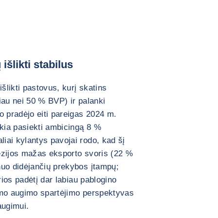
šlikti stabilus
likti pastovus, kurį skatins
iau nei 50 % BVP) ir palanki
o pradėjo eiti pareigas 2024 m.
ekia pasiekti ambicingą 8 %
iai kylantys pavojai rodo, kad šį
onezijos mažas eksporto svoris (22 %
nuo didėjančių prekybos įtampų;
rios padėtį dar labiau pablogino
imo augimo spartėjimo perspektyvas
augimui.