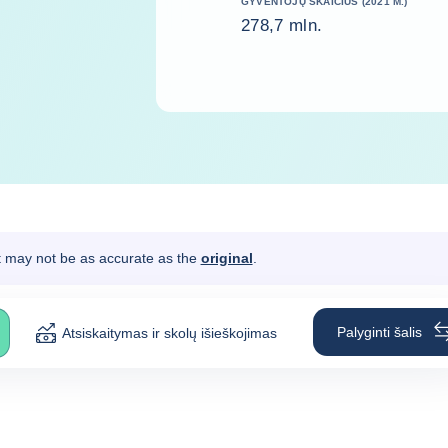
GYVENTOJŲ SKAIČIUS (2021 M.)
278,7 mln.
It may not be as accurate as the
original
.
Palyginti šalis
Atsiskaitymas ir skolų išieškojimas