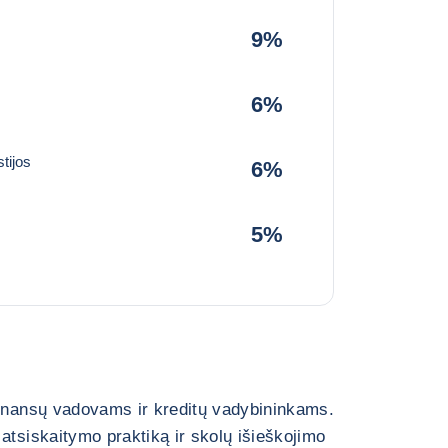
9%
6%
tijos
6%
5%
finansų vadovams ir kreditų vadybininkams.
atsiskaitymo praktiką ir skolų išieškojimo