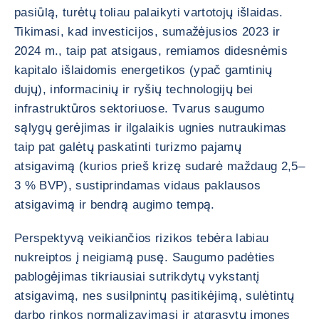
pasiūlą, turėtų toliau palaikyti vartotojų išlaidas.
Tikimasi, kad investicijos, sumažėjusios 2023 ir
2024 m., taip pat atsigaus, remiamos didesnėmis
kapitalo išlaidomis energetikos (ypač gamtinių
dujų), informacinių ir ryšių technologijų bei
infrastruktūros sektoriuose. Tvarus saugumo
sąlygų gerėjimas ir ilgalaikis ugnies nutraukimas
taip pat galėtų paskatinti turizmo pajamų
atsigavimą (kurios prieš krizę sudarė maždaug 2,5–
3 % BVP), sustiprindamas vidaus paklausos
atsigavimą ir bendrą augimo tempą.
Perspektyvą veikiančios rizikos tebėra labiau
nukreiptos į neigiamą pusę. Saugumo padėties
pablogėjimas tikriausiai sutrikdytų vykstantį
atsigavimą, nes susilpnintų pasitikėjimą, sulėtintų
darbo rinkos normalizavimąsi ir atgrasytų įmones