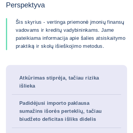
Perspektyva
Šis skyrius - vertinga priemonė įmonių finansų
vadovams ir kreditų vadybininkams. Jame
pateikiama informacija apie šalies atsiskaitymo
praktiką ir skolų išieškojimo metodus.
Atkūrimas stiprėja, tačiau rizika
išlieka
Padidėjusi importo paklausa
sumažins išorės perteklių, tačiau
biudžeto deficitas išliks didelis