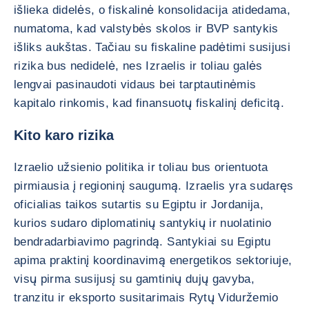
išlieka didelės, o fiskalinė konsolidacija atidedama,
numatoma, kad valstybės skolos ir BVP santykis
išliks aukštas. Tačiau su fiskaline padėtimi susijusi
rizika bus nedidelė, nes Izraelis ir toliau galės
lengvai pasinaudoti vidaus bei tarptautinėmis
kapitalo rinkomis, kad finansuotų fiskalinį deficitą.
Kito karo rizika
Izraelio užsienio politika ir toliau bus orientuota
pirmiausia į regioninį saugumą. Izraelis yra sudaręs
oficialias taikos sutartis su Egiptu ir Jordanija,
kurios sudaro diplomatinių santykių ir nuolatinio
bendradarbiavimo pagrindą. Santykiai su Egiptu
apima praktinį koordinavimą energetikos sektoriuje,
visų pirma susijusį su gamtinių dujų gavyba,
tranzitu ir eksporto susitarimais Rytų Viduržemio