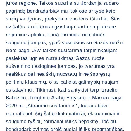
jūros regione. Taikos sutartis su Jordanija sudaro
pagrindą bendradarbiavimui tokiose srityse kaip
sienų valdymas, prekyba ir vandens ištekliai. Šios
dvišalės struktūros egzistuoja kartu su platesne
regionine aplinka, kurią formuoja nuolatinės
saugumo įtampos, ypač susijusios su Gazos ruožu.
Nors pagal JAV taikos susitarimą tarpininkaujant
pasiektas ugnies nutraukimas Gazos ruože
sušvelnino tiesiogines įtampas, jo tvarumas yra
neaiškus dėl neaiškių nuostatų ir neišspręstų
politinių klausimų, o tai palieka galimybių naujam
eskalavimui. Tikimasi, kad santykiai tarp Izraelio,
Bahreino, Jungtinių Arabų Emyratų ir Maroko pagal
2020 m. „Abraomo susitarimus“, kuriais buvo
normalizuoti šių šalių diplomatiniai, ekonominiai ir
saugumo ryšiai, formaliai išliks nepakitę. Tačiau
bendradarbiavimas greičiausiai išliks pragmatiškas,