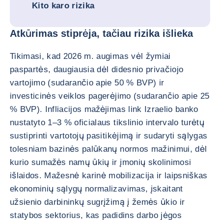
Kito karo rizika
Atkūrimas stiprėja, tačiau rizika išlieka
Tikimasi, kad 2026 m. augimas vėl žymiai
paspartės, daugiausia dėl didesnio privačiojo
vartojimo (sudarančio apie 50 % BVP) ir
investicinės veiklos pagerėjimo (sudarančio apie 25
% BVP). Infliacijos mažėjimas link Izraelio banko
nustatyto 1–3 % oficialaus tikslinio intervalo turėtų
sustiprinti vartotojų pasitikėjimą ir sudaryti sąlygas
tolesniam bazinės palūkanų normos mažinimui, dėl
kurio sumažės namų ūkių ir įmonių skolinimosi
išlaidos. Mažesnė karinė mobilizacija ir laipsniškas
ekonominių sąlygų normalizavimas, įskaitant
užsienio darbininkų sugrįžimą į žemės ūkio ir
statybos sektorius, kas padidins darbo jėgos