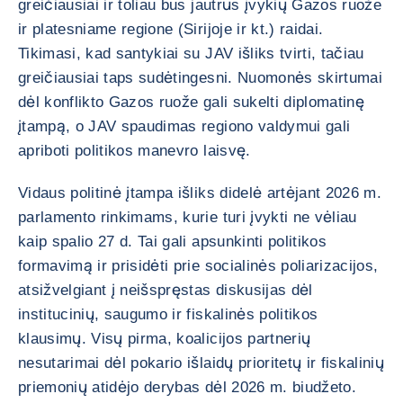
greičiausiai ir toliau bus jautrūs įvykių Gazos ruože
ir platesniame regione (Sirijoje ir kt.) raidai.
Tikimasi, kad santykiai su JAV išliks tvirti, tačiau
greičiausiai taps sudėtingesni. Nuomonės skirtumai
dėl konflikto Gazos ruože gali sukelti diplomatinę
įtampą, o JAV spaudimas regiono valdymui gali
apriboti politikos manevro laisvę.
Vidaus politinė įtampa išliks didelė artėjant 2026 m.
parlamento rinkimams, kurie turi įvykti ne vėliau
kaip spalio 27 d. Tai gali apsunkinti politikos
formavimą ir prisidėti prie socialinės poliarizacijos,
atsižvelgiant į neišspręstas diskusijas dėl
institucinių, saugumo ir fiskalinės politikos
klausimų. Visų pirma, koalicijos partnerių
nesutarimai dėl pokario išlaidų prioritetų ir fiskalinių
priemonių atidėjo derybas dėl 2026 m. biudžeto.