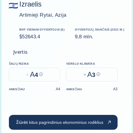
Izraelis
Artimieji Rytai, Azija
BVP VIENAM GYVENTOJUI ($)
GYVENTOJŲ SKAIČIUS (2021 M.)
$52643.4
9,8 mln.
Įvertis
ŠALIŲ RIZIKA
VERSLO KLIMATAS
A
A
4
Help
3
Help
A4
A3
ANKSČIAU
ANKSČIAU
Žiūrėti kitus pagrindinius ekonominius rodiklius