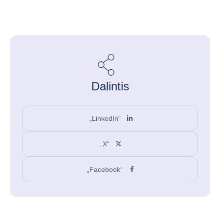
Dalintis
„LinkedIn“
„X“
„Facebook“