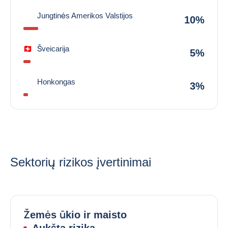
Jungtinės Amerikos Valstijos
10%
Šveicarija
5%
Honkongas
3%
Sektorių rizikos įvertinimai
Žemės ūkio ir maisto