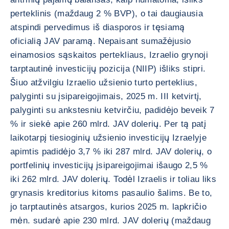
perteklinis (maždaug 2 % BVP), o tai daugiausia
atspindi pervedimus iš diasporos ir tęsiamą
oficialią JAV paramą. Nepaisant sumažėjusio
einamosios sąskaitos pertekliaus, Izraelio grynoji
tarptautinė investicijų pozicija (NIIP) išliks stipri.
Šiuo atžvilgiu Izraelio užsienio turto perteklius,
palyginti su įsipareigojimais, 2025 m. III ketvirtį,
palyginti su ankstesniu ketvirčiu, padidėjo beveik 7
% ir siekė apie 260 mlrd. JAV dolerių. Per tą patį
laikotarpį tiesioginių užsienio investicijų Izraelyje
apimtis padidėjo 3,7 % iki 287 mlrd. JAV dolerių, o
portfelinių investicijų įsipareigojimai išaugo 2,5 %
iki 262 mlrd. JAV dolerių. Todėl Izraelis ir toliau liks
grynasis kreditorius kitoms pasaulio šalims. Be to,
jo tarptautinės atsargos, kurios 2025 m. lapkričio
mėn. sudarė apie 230 mlrd. JAV dolerių (maždaug