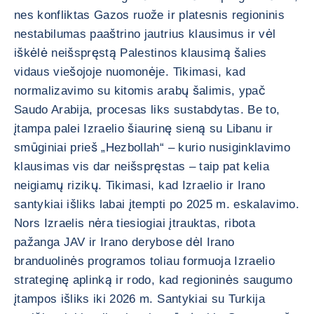
nes konfliktas Gazos ruože ir platesnis regioninis
nestabilumas paaštrino jautrius klausimus ir vėl
iškėlė neišspręstą Palestinos klausimą šalies
vidaus viešojoje nuomonėje. Tikimasi, kad
normalizavimo su kitomis arabų šalimis, ypač
Saudo Arabija, procesas liks sustabdytas. Be to,
įtampa palei Izraelio šiaurinę sieną su Libanu ir
smūginiai prieš „Hezbollah“ – kurio nusiginklavimo
klausimas vis dar neišspręstas – taip pat kelia
neigiamų rizikų. Tikimasi, kad Izraelio ir Irano
santykiai išliks labai įtempti po 2025 m. eskalavimo.
Nors Izraelis nėra tiesiogiai įtrauktas, ribota
pažanga JAV ir Irano derybose dėl Irano
branduolinės programos toliau formuoja Izraelio
strateginę aplinką ir rodo, kad regioninės saugumo
įtampos išliks iki 2026 m. Santykiai su Turkija