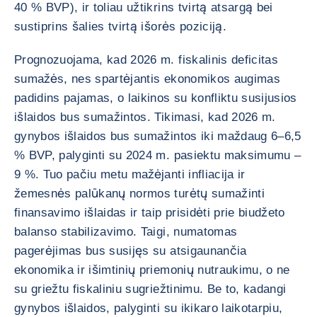
40 % BVP), ir toliau užtikrins tvirtą atsargą bei
sustiprins šalies tvirtą išorės poziciją.
Prognozuojama, kad 2026 m. fiskalinis deficitas
sumažės, nes spartėjantis ekonomikos augimas
padidins pajamas, o laikinos su konfliktu susijusios
išlaidos bus sumažintos. Tikimasi, kad 2026 m.
gynybos išlaidos bus sumažintos iki maždaug 6–6,5
% BVP, palyginti su 2024 m. pasiektu maksimumu –
9 %. Tuo pačiu metu mažėjanti infliacija ir
žemesnės palūkanų normos turėtų sumažinti
finansavimo išlaidas ir taip prisidėti prie biudžeto
balanso stabilizavimo. Taigi, numatomas
pagerėjimas bus susijęs su atsigaunančia
ekonomika ir išimtinių priemonių nutraukimu, o ne
su griežtu fiskaliniu sugriežtinimu. Be to, kadangi
gynybos išlaidos, palyginti su ikikaro laikotarpiu,