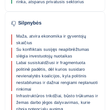
rinka, atsparus privatusis sektorius
Silpnybės
Maža, atvira ekonomika ir gyventojų
skaičius
Su konfliktais susijęs neapibrėžtumas
slėgia investuotojų nuotaikas
Labai susiskaldžiusi ir fragmentuota
politinė padėtis, dėl kurios susidaro
nevienalytės koalicijos, kyla politinis
nestabilumas ir dažnai rengiami neplanuoti
rinkimai
Infrastruktūros trikdžiai, būsto trūkumas ir
žemas darbo jėgos dalyvavimas, kurie
riboja potencialų augimą