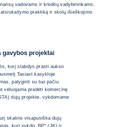
finansų vadovams ir kreditų vadybininkams.
atsiskaitymo praktiką ir skolų išieškojimo
 gavybos projektai
ės, kurį stabdys prasti aukso
 pusmetį Tasiast kasykloje
as, palyginti su tuo pačiu
pat vėluojama pradėti komercinę
GTA) dujų projekte, vykdomame
urį skatins visapusiška dujų
pas, kurį vykdo „BP“ (JK) ir