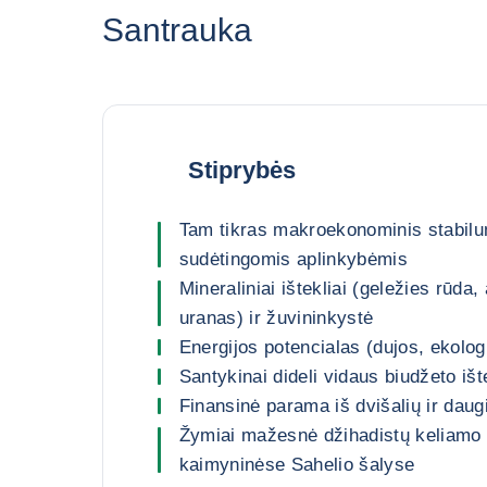
Santrauka
Stiprybės
Tam tikras makroekonominis stabilu
sudėtingomis aplinkybėmis
Mineraliniai ištekliai (geležies rūda,
uranas) ir žuvininkystė
Energijos potencialas (dujos, ekolog
Santykinai dideli vidaus biudžeto ište
Finansinė parama iš dvišalių ir daug
Žymiai mažesnė džihadistų keliamo 
kaimyninėse Sahelio šalyse