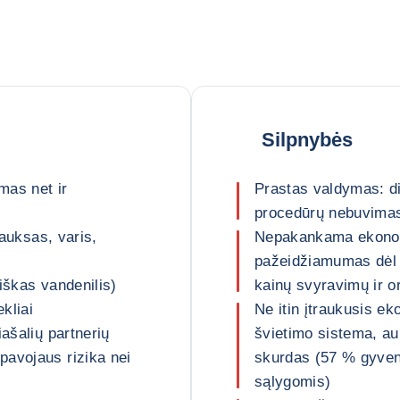
Silpnybės
mas net ir
Prastas valdymas: di
procedūrų nebuvima
 auksas, varis,
Nepakankama ekonomi
pažeidžiamumas dėl ž
iškas vandenilis)
kainų svyravimų ir o
kliai
Ne itin įtraukusis 
iašalių partnerių
švietimo sistema, au
pavojaus rizika nei
skurdas (57 % gyven
sąlygomis)