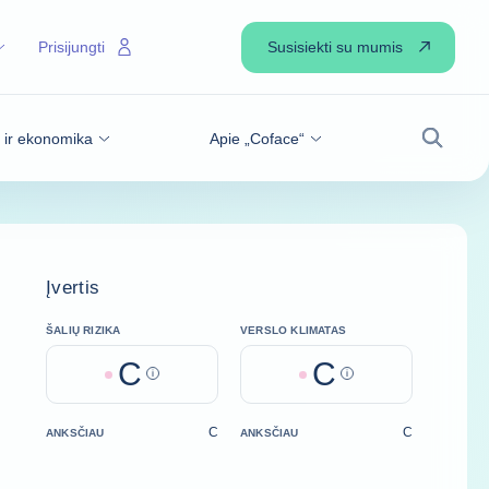
Susisiekti su mumis
Prisijungti
s ir ekonomika
Apie „Coface“
Paiešk
Įvertis
ŠALIŲ RIZIKA
VERSLO KLIMATAS
C
C
Help
Help
C
C
ANKSČIAU
ANKSČIAU