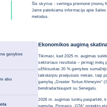
Šis skyrius - vertinga priemonė įmonių 
Jame pateikiama informacija apie šalies 
metodus.
Ekonomikos augimą skatina
ina gavybos
Tikimasi, kad 2025 m. augimas sulėt
sektoriaus rezultatai – pirmąjį metų
užfiksuotas 20 % gamybos sumažėjim
laikotarpiu praėjusiais metais, taip 
ės abu
gamybą „Greater Tortue Ahmeyim“ (
bendradarbiaujant su Senegalu.
2026 m. augimas turėtų paspartėti, k
bota
gamyba. Pirmasis „GTA“ projekto eta