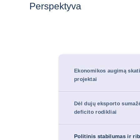
Perspektyva
Ekonomikos augimą skat
projektai
Dėl dujų eksporto sumaž
deficito rodikliai
Politinis stabilumas ir ri