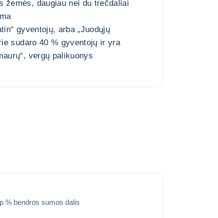
 žemės, daugiau nei du trečdaliai
uma
atin“ gyventojų, arba „Juodųjų
rie sudaro 40 % gyventojų ir yra
maurų“, vergų palikuonys
ip % bendros sumos dalis