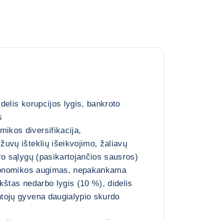
delis korupcijos lygis, bankroto
s
kos diversifikacija,
uvų išteklių išeikvojimo, žaliavų
ro sąlygų (pasikartojančios sausros)
ekonomikos augimas, nepakankama
kštas nedarbo lygis (10 %), didelis
tojų gyvena daugialypio skurdo