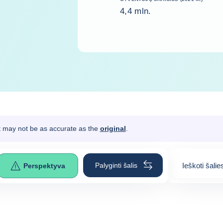
4,4 mln.
It may not be as accurate as the
original
.
Palyginti šalis
Ieškoti šalie
Perspektyva
0
suggestion