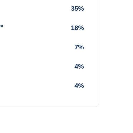
35%
ai
18%
7%
4%
4%