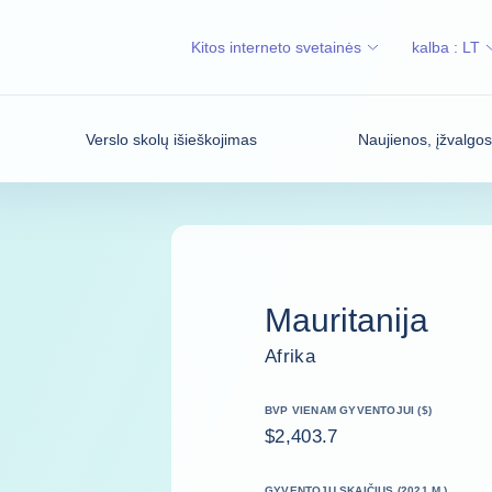
Kitos interneto svetainės
kalba :
LT
Verslo skolų išieškojimas
Naujienos, įžvalgo
Mauritanija
Afrika
BVP VIENAM GYVENTOJUI ($)
$2,403.7
GYVENTOJŲ SKAIČIUS (2021 M.)