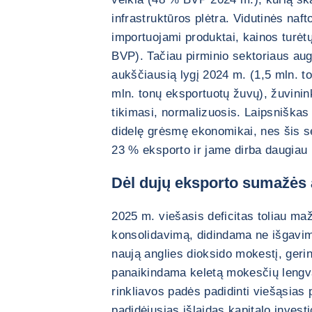
infrastruktūros plėtra. Vidutinės naft
importuojami produktai, kainos turėtų
BVP). Tačiau pirminio sektoriaus au
aukščiausią lygį 2024 m. (1,5 mln. t
mln. tonų eksportuotų žuvų), žuvinin
tikimasi, normalizuosis. Laipsniškas 
didelę grėsmę ekonomikai, nes šis s
23 % eksporto ir jame dirba daugiau
Dėl dujų eksporto sumažės a
2025 m. viešasis deficitas toliau maž
konsolidavimą, didindama ne išgavim
naują anglies dioksido mokestį, ger
panaikindama keletą mokesčių lengva
rinkliavos padės padidinti viešąsi
padidėjusias išlaidas kapitalo inves