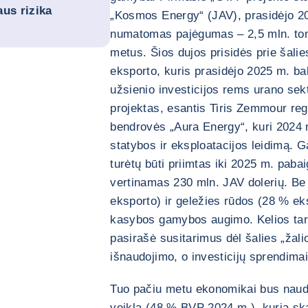
us rizika
„Kosmos Energy“ (JAV), prasidėjo 20
numatomas pajėgumas – 2,5 mln. ton
metus. Šios dujos prisidės prie šali
eksporto, kuris prasidėjo 2025 m. b
užsienio investicijos rems urano sek
projektas, esantis Tiris Zemmour re
bendrovės „Aura Energy“, kuri 2024 m
statybos ir eksploatacijos leidimą. G
turėtų būti priimtas iki 2025 m. paba
vertinamas 230 mln. JAV dolerių. Be
eksporto) ir geležies rūdos (28 % ek
kasybos gamybos augimo. Kelios tarp
pasirašė susitarimus dėl šalies „žali
išnaudojimo, o investicijų sprendimai
Tuo pačiu metu ekonomikai bus naudi
veikla (48 % BVP 2024 m.), kurią sk