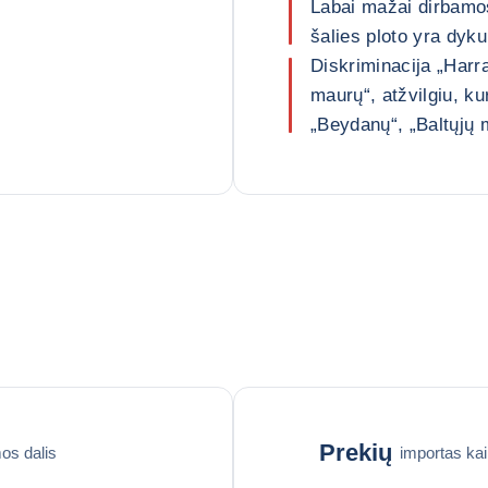
Labai mažai dirbamos
šalies ploto yra dyk
Diskriminacija „Harr
maurų“, atžvilgiu, ku
„Beydanų“, „Baltųjų 
Prekių
os dalis
importas ka