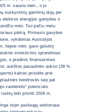
25 m. sausio mėn., o jo
ų suskystintų gamtinių dujų per
es elektros energijos gamybos ir
alandžio mėn. Tuo pačiu metu
toriaus plėtrą. Pirmasis gavybos
gione, vykdomas Australijos
. liepos mėn. gavo galutinį
alutinis investicinis sprendimas
igos, o pradinis finansavimas
 to, aukštos pasaulinės aukso (39 %
sporto) kainos prisidės prie
tautinės bendrovės taip pat
ojo vandenilio“ potencialo
 turėtų būti priimti 2026 m.
nga stipri paslaugų sektoriaus
atins telekomunikacijų