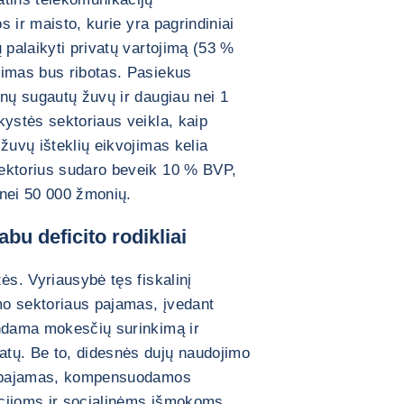
os ir maisto, kurie yra pagrindiniai
 palaikyti privatų vartojimą (53 %
gimas bus ribotas. Pasiekus
onų sugautų žuvų ir daugiau nei 1
kystės sektoriaus veikla, kaip
žuvų išteklių eikvojimas kelia
ektorius sudaro beveik 10 % BVP,
 nei 50 000 žmonių.
bu deficito rodikliai
ės. Vyriausybė tęs fiskalinį
o sektoriaus pajamas, įvedant
indama mokesčių surinkimą ir
tų. Be to, didesnės dujų naudojimo
as pajamas, kompensuodamos
ticijoms ir socialinėms išmokoms.