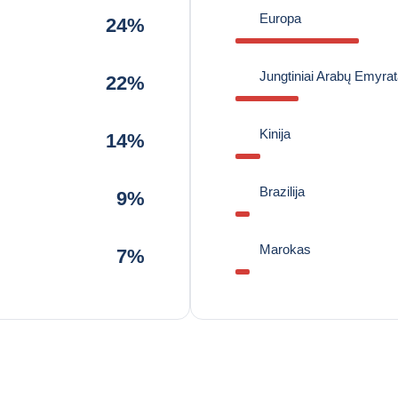
Europa
24%
Jungtiniai Arabų Emyrat
22%
Kinija
14%
Brazilija
9%
Marokas
7%