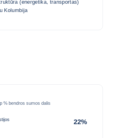
uktūra (energetika, transportas)
u Kolumbija
ip % bendros sumos dalis
tijos
22%