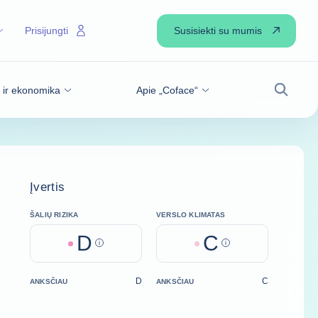
Susisiekti su mumis
Prisijungti
s ir ekonomika
Apie „Coface“
Paiešk
Įvertis
ŠALIŲ RIZIKA
VERSLO KLIMATAS
D
C
Help
Help
D
C
ANKSČIAU
ANKSČIAU