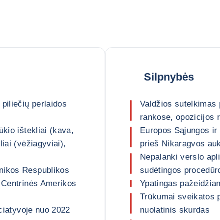
Silpnybės
piliečių perlaidos
Valdžios sutelkimas p
rankose, opozicijos r
kio ištekliai (kava,
Europos Sąjungos ir
iai (vėžiagyviai),
prieš Nikaragvos au
Nepalanki verslo apli
nikos Respublikos
sudėtingos procedūros
r Centrinės Amerikos
Ypatingas pažeidžiam
Trūkumai sveikatos pr
iciatyvoje nuo 2022
nuolatinis skurdas