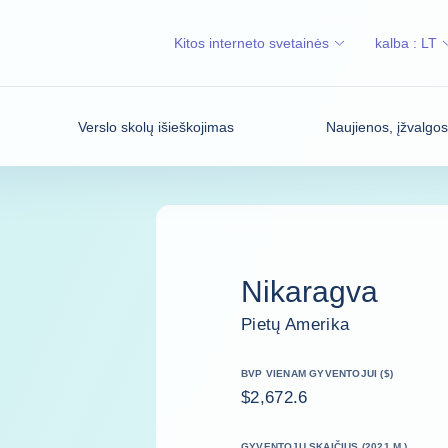
Kitos interneto svetainės
kalba :
LT
Verslo skolų išieškojimas
Naujienos, įžvalgo
Nikaragva
Pietų Amerika
BVP VIENAM GYVENTOJUI ($)
$2,672.6
GYVENTOJŲ SKAIČIUS (2021 M.)