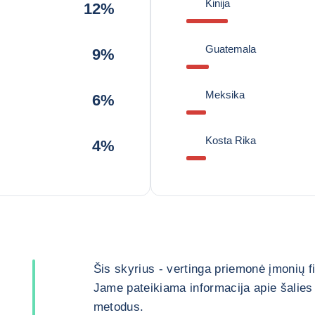
Kinija
12%
Guatemala
9%
Meksika
6%
Kosta Rika
4%
Šis skyrius - vertinga priemonė įmonių 
Jame pateikiama informacija apie šalies 
metodus.