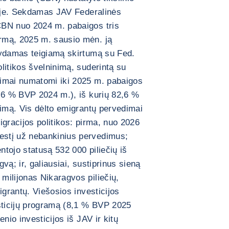
boje. Sekdamas JAV Federalinės
CBN nuo 2024 m. pabaigos tris
rmą, 2025 m. sausio mėn. ją
kydamas teigiamą skirtumą su Fed.
litikos švelninimą, suderintą su
imai numatomi iki 2025 m. pabaigos
6,6 % BVP 2024 m.), iš kurių 82,6 %
jimą. Vis dėlto emigrantų pervedimai
igracijos politikos: pirma, nuo 2026
stį už nebankinius pervedimus;
ntojo statusą 532 000 piliečių iš
vą; ir, galiausiai, sustiprinus sieną
milijonas Nikaragvos piliečių,
igrantų. Viešosios investicijos
esticijų programą (8,1 % BVP 2025
nio investicijos iš JAV ir kitų