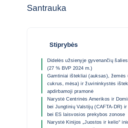
Santrauka
Stiprybės
Didelės užsienyje gyvenančių šalies 
(27 % BVP 2024 m.)
Gamtiniai ištekliai (auksas), žemės ū
cukrus, mėsa) ir žuvininkystės ištekl
apdirbamoji pramonė
Narystė Centrinės Amerikos ir Domi
bei Jungtinių Valstijų (CAFTA-DR) i
bei ES laisvosios prekybos zonose
Narystė Kinijos „Juostos ir kelio“ in