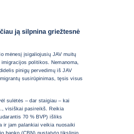
čiau ją silpnina griežtesnė
o mėnesį įsigaliojusių JAV muitų
V imigracijos politikos. Nemanoma,
didelis pinigų pervedimų iš JAV
migrantų susirūpinimas, tęsis visus
ėl sulėtės – dar staigiau – kai
, visiškai pasireikš. Reikia
sudarantis 70 % BVP) išliks
ir jam palankiai veikia nuosaiki
nio banko (CBN) nustatyto tikslinio