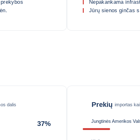
s prekybos
Nepakankama infrastr
ėn.
Jūrų sienos ginčas s
Prekių
os dalis
importas ka
Jungtinės Amerikos Vals
37%