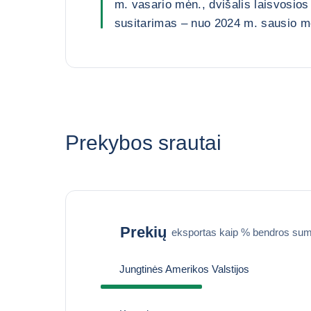
m. vasario mėn., dvišalis laisvosio
susitarimas – nuo 2024 m. sausio m
Prekybos srautai
Prekių
eksportas kaip % bendros sum
Jungtinės Amerikos Valstijos