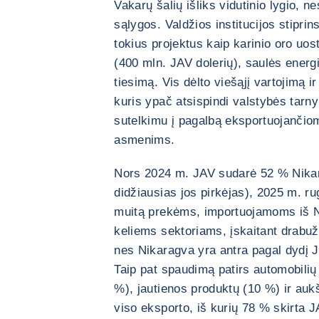
Vakarų šalių išliks vidutinio lygio, 
sąlygos. Valdžios institucijos stiprin
tokius projektus kaip karinio oro uos
(400 mln. JAV dolerių), saulės energij
tiesimą. Vis dėlto viešąjį vartojimą ir
kuris ypač atsispindi valstybės tarny
sutelkimu į pagalbą eksportuojanči
asmenims.
Nors 2024 m. JAV sudarė 52 % Nikar
didžiausias jos pirkėjas), 2025 m. r
muitą prekėms, importuojamoms iš N
keliems sektoriams, įskaitant drabuž
nes Nikaragva yra antra pagal dydį 
Taip pat spaudimą patirs automobilių 
%), jautienos produktų (10 %) ir au
viso eksporto, iš kurių 78 % skirta J