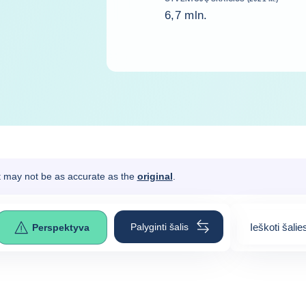
6,7 mln.
It may not be as accurate as the
original
.
Palyginti šalis
Ieškoti šalie
Perspektyva
0
suggestion