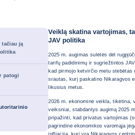
Veiklą skatina vartojimas, ta
JAV politika
 tačiau ją
olitika
2025 m. augimas sulėtės dėl rugpjūči
tarifų padidinimų ir sugriežtintos JA
kad pirmojo ketvirčio metu stebėtas 
ir patogi
srautas, kurį paskatino Nikaragvos e
likusius metus.
2026 m. ekonominė veikla, tikėtina, v
utoritarinio
veiksniai, stabdantys augimą 2025 m.
pripažinti, kad privatus vartojimas (
pagrindine ekonomikos varomąja jėga 
infliacija, kuri yra Nikaragvos centri