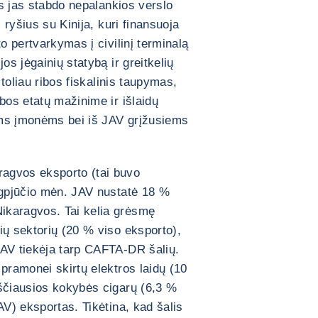
nes jas stabdo nepalankios verslo
s ryšius su Kinija, kuri finansuoja
to pertvarkymas į civilinį terminalą
os jėgainių statybą ir greitkelių
 toliau ribos fiskalinis taupymas,
bos etatų mažinime ir išlaidų
oms įmonėms bei iš JAV grįžusiems
agvos eksporto (tai buvo
ugpjūčio mėn. JAV nustatė 18 %
ikaragvos. Tai kelia grėsmę
ių sektorių (20 % viso eksporto),
JAV tiekėja tarp CAFTA-DR šalių.
pramonei skirtų elektros laidų (10
kščiausios kokybės cigarų (6,3 %
AV) eksportas. Tikėtina, kad šalis