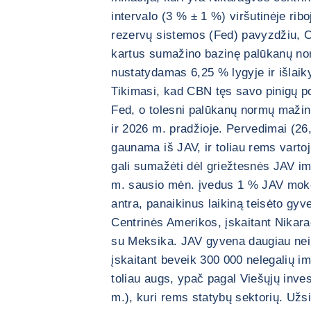
intervalo (3 % ± 1 %) viršutinėje ri
rezervų sistemos (Fed) pavyzdžiu, 
kartus sumažino bazinę palūkanų no
nustatydamas 6,25 % lygyje ir išlai
Tikimasi, kad CBN tęs savo pinigų po
Fed, o tolesni palūkanų normų mažin
ir 2026 m. pradžioje. Pervedimai (2
gaunama iš JAV, ir toliau rems varto
gali sumažėti dėl griežtesnės JAV im
m. sausio mėn. įvedus 1 % JAV moke
antra, panaikinus laikiną teisėto gyve
Centrinės Amerikos, įskaitant Nikarag
su Meksika. JAV gyvena daugiau nei 
įskaitant beveik 300 000 nelegalių im
toliau augs, ypač pagal Viešųjų inv
m.), kuri rems statybų sektorių. Užsie