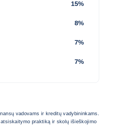
15%
8%
7%
7%
finansų vadovams ir kreditų vadybininkams.
atsiskaitymo praktiką ir skolų išieškojimo