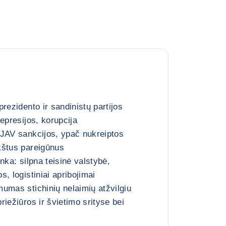
rezidento ir sandinistų partijos
epresijos, korupcija
 JAV sankcijos, ypač nukreiptos
kštus pareigūnus
nka: silpna teisinė valstybė,
, logistiniai apribojimai
umas stichinių nelaimių atžvilgiu
iežiūros ir švietimo srityse bei