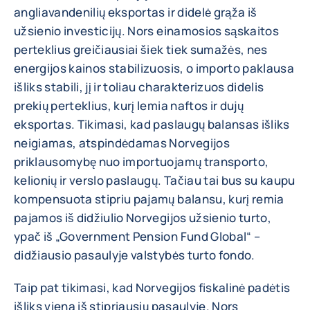
angliavandenilių eksportas ir didelė grąža iš
užsienio investicijų. Nors einamosios sąskaitos
perteklius greičiausiai šiek tiek sumažės, nes
energijos kainos stabilizuosis, o importo paklausa
išliks stabili, jį ir toliau charakterizuos didelis
prekių perteklius, kurį lemia naftos ir dujų
eksportas. Tikimasi, kad paslaugų balansas išliks
neigiamas, atspindėdamas Norvegijos
priklausomybę nuo importuojamų transporto,
kelionių ir verslo paslaugų. Tačiau tai bus su kaupu
kompensuota stipriu pajamų balansu, kurį remia
pajamos iš didžiulio Norvegijos užsienio turto,
ypač iš „Government Pension Fund Global“ –
didžiausio pasaulyje valstybės turto fondo.
Taip pat tikimasi, kad Norvegijos fiskalinė padėtis
išliks viena iš stipriausių pasaulyje. Nors