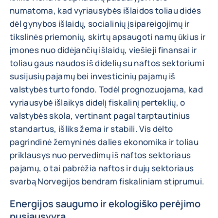
numatoma, kad vyriausybės išlaidos toliau didės
dėl gynybos išlaidų, socialinių įsipareigojimų ir
tikslinės priemonių, skirtų apsaugoti namų ūkius ir
įmones nuo didėjančių išlaidų, viešieji finansai ir
toliau gaus naudos iš didelių su naftos sektoriumi
susijusių pajamų bei investicinių pajamų iš
valstybės turto fondo. Todėl prognozuojama, kad
vyriausybė išlaikys didelį fiskalinį perteklių, o
valstybės skola, vertinant pagal tarptautinius
standartus, išliks žema ir stabili. Vis dėlto
pagrindinė žemyninės dalies ekonomika ir toliau
priklausys nuo pervedimų iš naftos sektoriaus
pajamų, o tai pabrėžia naftos ir dujų sektoriaus
svarbą Norvegijos bendram fiskaliniam stiprumui.
Energijos saugumo ir ekologiško perėjimo
pusiausvyra