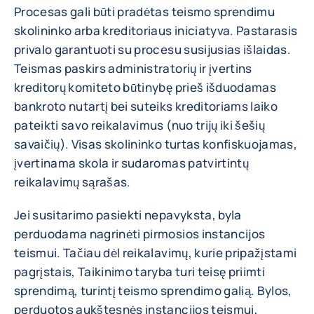
Procesas gali būti pradėtas teismo sprendimu
skolininko arba kreditoriaus iniciatyva. Pastarasis
privalo garantuoti su procesu susijusias išlaidas.
Teismas paskirs administratorių ir įvertins
kreditorų komiteto būtinybę prieš išduodamas
bankroto nutartį bei suteiks kreditoriams laiko
pateikti savo reikalavimus (nuo trijų iki šešių
savaičių). Visas skolininko turtas konfiskuojamas,
įvertinama skola ir sudaromas patvirtintų
reikalavimų sąrašas.
Jei susitarimo pasiekti nepavyksta, byla
perduodama nagrinėti pirmosios instancijos
teismui. Tačiau dėl reikalavimų, kurie pripažįstami
pagrįstais, Taikinimo taryba turi teisę priimti
sprendimą, turintį teismo sprendimo galią. Bylos,
perduotos aukštesnės instancijos teismui,