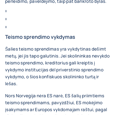
perleidimo, paveldėjimo, taip pat bankroto bylas.
0
0
0
Teismo sprendimo vykdymas
Šalies teismo sprendimas yra vykdytinas dešimt
metų, jei jis tapo galutinis. Jei skolininkas nevykdo
teismo sprendimo, kreditorius gali kreiptis į
vykdymo institucijas dėl priverstinio sprendimo
vykdymo, o šios konfiskuos skolininko turtą ir
lėšas.
Nors Norvegija nėra ES narė, ES šalių priimtiems
teismo sprendimams, pavyzdžiui, ES mokėjimo
įsakymams ar Europos vykdomajam raštui, pagal