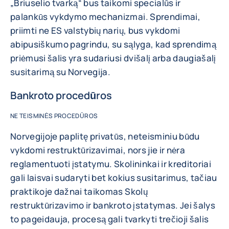
„Briuselio tvarką“ bus taikomi specialūs ir
palankūs vykdymo mechanizmai. Sprendimai,
priimti ne ES valstybių narių, bus vykdomi
abipusiškumo pagrindu, su sąlyga, kad sprendimą
priėmusi šalis yra sudariusi dvišalį arba daugiašalį
susitarimą su Norvegija.
Bankroto procedūros
NE TEISMINĖS PROCEDŪROS
Norvegijoje paplitę privatūs, neteisminiu būdu
vykdomi restruktūrizavimai, nors jie ir nėra
reglamentuoti įstatymu. Skolininkai ir kreditoriai
gali laisvai sudaryti bet kokius susitarimus, tačiau
praktikoje dažnai taikomas Skolų
restruktūrizavimo ir bankroto įstatymas. Jei šalys
to pageidauja, procesą gali tvarkyti trečioji šalis