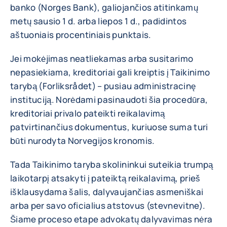
banko (Norges Bank), galiojančios atitinkamų
metų sausio 1 d. arba liepos 1 d., padidintos
aštuoniais procentiniais punktais.
Jei mokėjimas neatliekamas arba susitarimo
nepasiekiama, kreditoriai gali kreiptis į Taikinimo
tarybą (Forliksrådet) – pusiau administracinę
instituciją. Norėdami pasinaudoti šia procedūra,
kreditoriai privalo pateikti reikalavimą
patvirtinančius dokumentus, kuriuose suma turi
būti nurodyta Norvegijos kronomis.
Tada Taikinimo taryba skolininkui suteikia trumpą
laikotarpį atsakyti į pateiktą reikalavimą, prieš
išklausydama šalis, dalyvaujančias asmeniškai
arba per savo oficialius atstovus (stevnevitne).
Šiame proceso etape advokatų dalyvavimas nėra