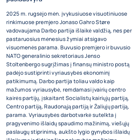
2025 m. rugsėjo mėn. įvykusiuose visuotiniuose
rinkimuose premjero Jonaso Gahro Støre
vadovaujama Darbo partija išlaikė valdžią, nes per
pastaruosius mėnesius žymiai atsigavo
visuomenės parama. Buvusio premjero ir buvusio
NATO generalinio sekretoriaus Jenso
Stoltenbergo sugrįžimas į finansų ministro postą
padėjo sustiprinti vyriausybės ekonominį
patikimumą. Darbo partija toliau valdo kaip
mažumos vyriausybė, remdamasi įvairių centro
kairės partijų, įskaitant Socialistų kairiųjų partiją,
Centro partiją, Raudonąją partiją ir Žaliųjų partiją,
parama. Vyriausybės darbotvarkė sutelkta į
pragyvenimo išlaidų spaudimo mažinimą, viešųjų
paslaugų stiprinimą, aukšto lygio gynybos išlaidų