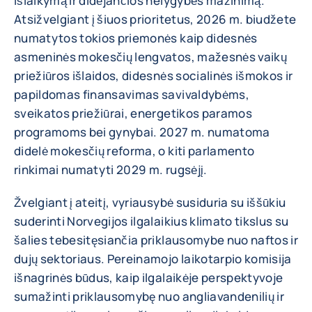
išlaikymą ir didėjančios nelygybės mažinimą.
Atsižvelgiant į šiuos prioritetus, 2026 m. biudžete
numatytos tokios priemonės kaip didesnės
asmeninės mokesčių lengvatos, mažesnės vaikų
priežiūros išlaidos, didesnės socialinės išmokos ir
papildomas finansavimas savivaldybėms,
sveikatos priežiūrai, energetikos paramos
programoms bei gynybai. 2027 m. numatoma
didelė mokesčių reforma, o kiti parlamento
rinkimai numatyti 2029 m. rugsėjį.
Žvelgiant į ateitį, vyriausybė susiduria su iššūkiu
suderinti Norvegijos ilgalaikius klimato tikslus su
šalies tebesitęsiančia priklausomybe nuo naftos ir
dujų sektoriaus. Pereinamojo laikotarpio komisija
išnagrinės būdus, kaip ilgalaikėje perspektyvoje
sumažinti priklausomybę nuo angliavandenilių ir