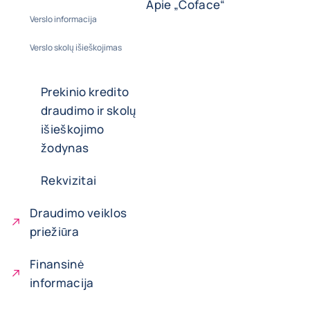
Apie „Coface“
Verslo informacija
Verslo skolų išieškojimas
Prekinio kredito
draudimo ir skolų
išieškojimo
žodynas
Rekvizitai
Draudimo veiklos
priežiūra
Finansinė
informacija