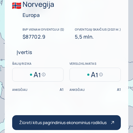
Norvegija
Europa
BVP VIENAM GYVENTOJUI ($)
GYVENTOJŲ SKAIČIUS (2021 M.)
$87702.9
5,5 mln.
Įvertis
ŠALIŲ RIZIKA
VERSLO KLIMATAS
A
A
1
1
Help
Help
A1
A1
ANKSČIAU
ANKSČIAU
Žiūrėti kitus pagrindinius ekonominius rodiklius