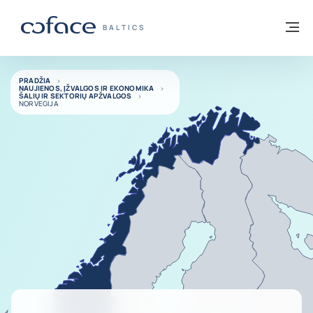
Eiti į turinį
Grįžti į pradžią
Me
„COFACE“ FOR TRADE - GRUPĖS PUSLAP
BALTICS
PRADŽIA
NAUJIENOS, ĮŽVALGOS IR EKONOMIKA
ŠALIŲ IR SEKTORIŲ APŽVALGOS
NORVEGIJA