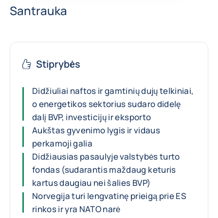
Santrauka
Stiprybės
Didžiuliai naftos ir gamtinių dujų telkiniai,
o energetikos sektorius sudaro didelę
dalį BVP, investicijų ir eksporto
Aukštas gyvenimo lygis ir vidaus
perkamoji galia
Didžiausias pasaulyje valstybės turto
fondas (sudarantis maždaug keturis
kartus daugiau nei šalies BVP)
Norvegija turi lengvatinę prieigą prie ES
rinkos ir yra NATO narė