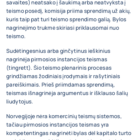
savaites) neatsako į šaukimą arba neatvyksta į
teismo posėdį, komisija priima sprendimą už akių,
kuris taip pat turi teismo sprendimo galią. Bylos
nagrinėjimo trukmė skiriasi priklausomai nuo
teismo.
Sudėtingesnius arba ginčytinus ieškinius
nagrinėja pirmosios instancijos teismas
(tingrett). Šio teismo plenarinis procesas
grindžiamas žodiniais įrodymais ir rašytiniais
pareiškimais. Prieš priimdamas sprendimą,
teismas išnagrinėja argumentus ir išklauso šalių
liudytojus.
Norvegijoje nėra komercinių teismų sistemos,
tačiau pirmosios instancijos teismas yra
kompetentingas nagrinėti bylas dėl kapitalo turto