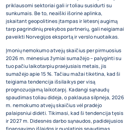
priklausomi sektoriai gali ir toliau susidurti su
sunkumais. Be to, neaiški išorinė aplinka,
įskaitant geopolitines įtampas ir lėtesnį augimą
tarp pagrindinių prekybos partnerių, gali neigiamai
paveikti Norvegijos eksportą ir verslo nuotaikas.
Įmonių nemokumo atvejų skaičius per pirmuosius
2026 m. mėnesius žymiai sumažėjo – palyginti su
tuo pačiu laikotarpiu praėjusiais metais, jis
sumažėjo apie 15 %. Tačiau mažai tikėtina, kad ši
teigiama tendencija išsilaikys per visą
prognozuojamą laikotarpį. Kadangi sąnaudų
spaudimas toliau didėja, o paklausa silpnėja, 2026
m. nemokumo atvejų skaičius vėl pradėjo
palaipsniui didėti. Tikimasi, kad ši tendencija tęsis
ir 2027 m. Didesnės darbo sąnaudos, padidėjusios
finansavimo išlaidos ir nuolatinis spaudimas