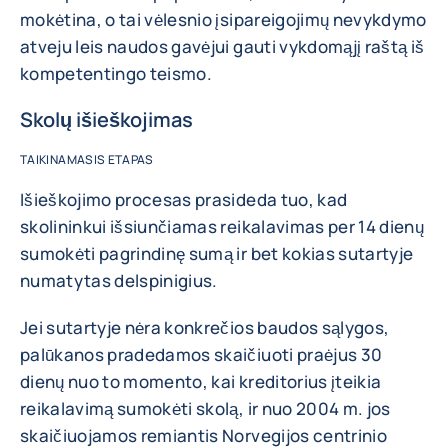
mokėtina, o tai vėlesnio įsipareigojimų nevykdymo
atveju leis naudos gavėjui gauti vykdomąjį raštą iš
kompetentingo teismo.
Skolų išieškojimas
TAIKINAMASIS ETAPAS
Išieškojimo procesas prasideda tuo, kad
skolininkui išsiunčiamas reikalavimas per 14 dienų
sumokėti pagrindinę sumą ir bet kokias sutartyje
numatytas delspinigius.
Jei sutartyje nėra konkrečios baudos sąlygos,
palūkanos pradedamos skaičiuoti praėjus 30
dienų nuo to momento, kai kreditorius įteikia
reikalavimą sumokėti skolą, ir nuo 2004 m. jos
skaičiuojamos remiantis Norvegijos centrinio