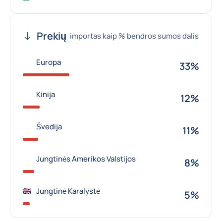
Prekių
importas kaip % bendros sumos dalis
Europa
33%
Kinija
12%
Švedija
11%
Jungtinės Amerikos Valstijos
8%
Jungtinė Karalystė
5%