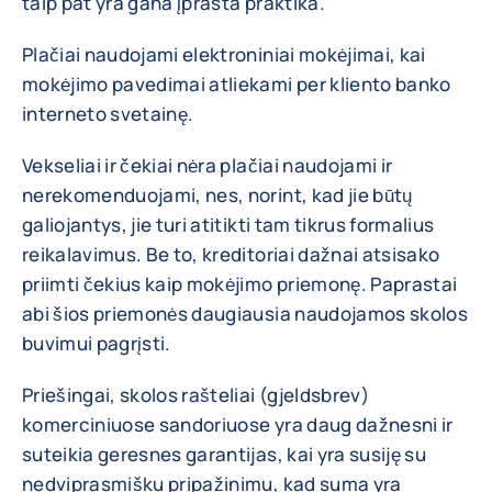
taip pat yra gana įprasta praktika.
Plačiai naudojami elektroniniai mokėjimai, kai
mokėjimo pavedimai atliekami per kliento banko
interneto svetainę.
Vekseliai ir čekiai nėra plačiai naudojami ir
nerekomenduojami, nes, norint, kad jie būtų
galiojantys, jie turi atitikti tam tikrus formalius
reikalavimus. Be to, kreditoriai dažnai atsisako
priimti čekius kaip mokėjimo priemonę. Paprastai
abi šios priemonės daugiausia naudojamos skolos
buvimui pagrįsti.
Priešingai, skolos rašteliai (gjeldsbrev)
komerciniuose sandoriuose yra daug dažnesni ir
suteikia geresnes garantijas, kai yra susiję su
nedviprasmišku pripažinimu, kad suma yra