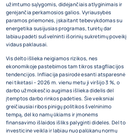
užimtumo sąlygomis, didėjančiais atlyginimais ir
gerėjančia perkamosios galios. Vyriausybės
paramos priemonės, įskaitant tebevykdomas su
energetika susijusias programas, turėtų dar
labiau padėti sušvelninti išorinių sukrėtimų poveikį
vidaus paklausai.
Vis dėlto išlieka neigiamos rizikos, nes
ekonomikoje pastebimos tam tikros stagfliacijos
tendencijos. Infliacija pasirodė esanti atsparesnė
nei tikėtasi – 2026 m. vienu metu ji viršijo 3 %, o
darbo užmokesčio augimas išlieka didelis dėl
įtemptos darbo rinkos padėties. Šie veiksniai
greičiausiai ribos pinigų politikos švelninimo
tempą, dėl ko namų ūkiams ir įmonėms
finansavimo išlaidos išliks palyginti didelės. Dėl to
investicinė veikla ir labiau nuo palūkanų normų