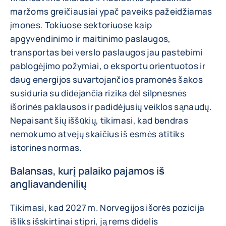
maržoms greičiausiai ypač paveiks pažeidžiamas
įmones. Tokiuose sektoriuose kaip
apgyvendinimo ir maitinimo paslaugos,
transportas bei verslo paslaugos jau pastebimi
pablogėjimo požymiai, o eksportu orientuotos ir
daug energijos suvartojančios pramonės šakos
susiduria su didėjančia rizika dėl silpnesnės
išorinės paklausos ir padidėjusių veiklos sąnaudų.
Nepaisant šių iššūkių, tikimasi, kad bendras
nemokumo atvejų skaičius iš esmės atitiks
istorines normas.
Balansas, kurį palaiko pajamos iš
angliavandenilių
Tikimasi, kad 2027 m. Norvegijos išorės pozicija
išliks išskirtinai stipri, ją rems didelis