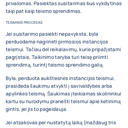
privalomas. Pasiektas susitarimas bus vykdytinas
taip pat kaip teismo sprendimas.
TEISMINIS PROCESAS
Jei susitarimo pasiekti nepavyksta, byla
perduodama nagrinėti pirmosios instancijos
teismui. Tačiau dėl reikalavimų, kurie pripažįstami
pagrįstais, Taikinimo taryba turi teisę priimti
sprendimą, turintį teismo sprendimo galią.
Byla, perduota aukštesnės instancijos teismui,
prasideda šaukimu atvykti į savivaldybės arba
apylinkės teismą. Šaukimas įteikiamas skolininkui
kartu su nurodymu pranešti teismui apie ketinimą
gintis, jei jis to pageidauja.
Jei atsakovas per nustatytą laiką (maždaug tris