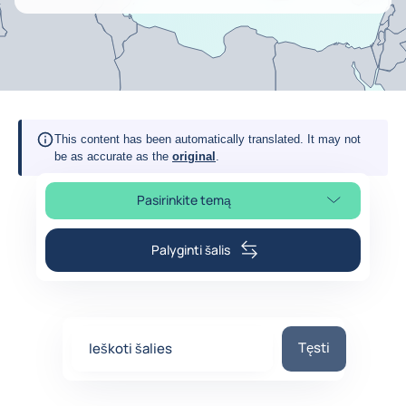
This content has been automatically translated. It may not
be as accurate as the
original
.
Pasirinkite temą
Pasirinkite puslapio skiltį
Palyginti šalis
Ieškoti šalies
Tęsti
Ieškoti šalies
0
suggestions