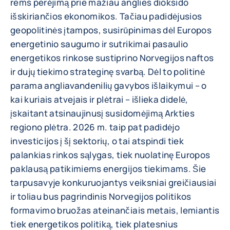
rems perėjimą prie mažiau anglies dioksido
išskiriančios ekonomikos. Tačiau padidėjusios
geopolitinės įtampos, susirūpinimas dėl Europos
energetinio saugumo ir sutrikimai pasaulio
energetikos rinkose sustiprino Norvegijos naftos
ir dujų tiekimo strateginę svarbą. Dėl to politinė
parama angliavandenilių gavybos išlaikymui – o
kai kuriais atvejais ir plėtrai – išlieka didelė,
įskaitant atsinaujinusį susidomėjimą Arkties
regiono plėtra. 2026 m. taip pat padidėjo
investicijos į šį sektorių, o tai atspindi tiek
palankias rinkos sąlygas, tiek nuolatinę Europos
paklausą patikimiems energijos tiekimams. Šie
tarpusavyje konkuruojantys veiksniai greičiausiai
ir toliau bus pagrindinis Norvegijos politikos
formavimo bruožas ateinančiais metais, lemiantis
tiek energetikos politiką, tiek platesnius