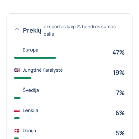
eksportas kaip % bendros sumos
Prekių
dalis
Europa
47%
Jungtinė Karalystė
19%
Švedija
7%
Lenkija
6%
Danija
5%