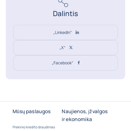
Dalintis
„LinkedIn“
„X“
„Facebook“
Mūsų paslaugos
Naujienos, įžvalgos
ir ekonomika
Prekinio kredito draudimas