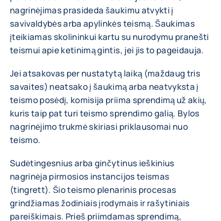
nagrinėjimas prasideda šaukimu atvykti į
savivaldybės arba apylinkės teismą. Šaukimas
įteikiamas skolininkui kartu su nurodymu pranešti
teismui apie ketinimą gintis, jei jis to pageidauja.
Jei atsakovas per nustatytą laiką (maždaug tris
savaites) neatsako į šaukimą arba neatvyksta į
teismo posėdį, komisija priima sprendimą už akių,
kuris taip pat turi teismo sprendimo galią. Bylos
nagrinėjimo trukmė skiriasi priklausomai nuo
teismo.
Sudėtingesnius arba ginčytinus ieškinius
nagrinėja pirmosios instancijos teismas
(tingrett). Šio teismo plenarinis procesas
grindžiamas žodiniais įrodymais ir rašytiniais
pareiškimais. Prieš priimdamas sprendimą,