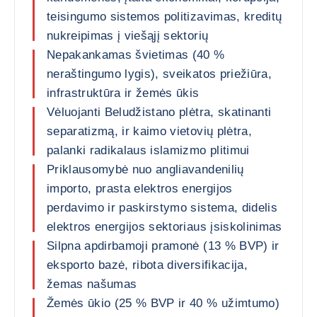
teisingumo sistemos politizavimas, kreditų
nukreipimas į viešąjį sektorių
Nepakankamas švietimas (40 %
neraštingumo lygis), sveikatos priežiūra,
infrastruktūra ir žemės ūkis
Vėluojanti Beludžistano plėtra, skatinanti
separatizmą, ir kaimo vietovių plėtra,
palanki radikalaus islamizmo plitimui
Priklausomybė nuo angliavandenilių
importo, prasta elektros energijos
perdavimo ir paskirstymo sistema, didelis
elektros energijos sektoriaus įsiskolinimas
Silpna apdirbamoji pramonė (13 % BVP) ir
eksporto bazė, ribota diversifikacija,
žemas našumas
Žemės ūkio (25 % BVP ir 40 % užimtumo)