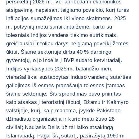
persikelti į 2026 m., vėl apribodami ekonomikos
atsigavimą, nepaisant teigiamo poveikio, kurį turės
infliacijos sumažėjimas iki vieno skaitmens. 2025
m. potvynių metu sunaikinta žemė, kartu su
tolesniais Indijos vandens tiekimo sutrikimais,
greičiausiai ir toliau darys neigiamą poveikį žemės
ūkiui. Šiame sektoriuje dirba 40 % darbingo
gyventojų, o jo indėlis į BVP sudaro ketvirtadalį.
Indijos vyriausybės 2025 m. balandžio mėn.
vienašališkai sustabdytas Induso vandenų sutarties
galiojimas iš esmės pranašauja tolesnes įtampas
šiame sektoriuje. Šis sprendimas buvo priimtas
kaip atsakas į teroristinį išpuolį Džamu ir Kašmyro
valstijoje, kurį, kaip manoma, įvykdė Pakistano
džihadistų organizacija ir kurio metu žuvo 26
civiliai; Naujasis Delis už tai laiko atsakingą
Islamabadą. Pagal šią sutartį, pasirašytą 1960 m.