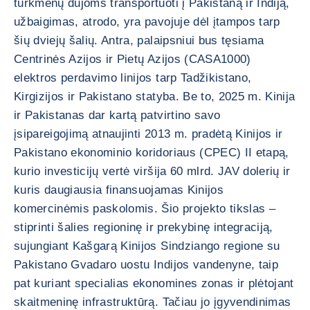
turkmėnų dujoms transportuoti į Pakistaną ir Indiją,
užbaigimas, atrodo, yra pavojuje dėl įtampos tarp
šių dviejų šalių. Antra, palaipsniui bus tęsiama
Centrinės Azijos ir Pietų Azijos (CASA1000)
elektros perdavimo linijos tarp Tadžikistano,
Kirgizijos ir Pakistano statyba. Be to, 2025 m. Kinija
ir Pakistanas dar kartą patvirtino savo
įsipareigojimą atnaujinti 2013 m. pradėtą Kinijos ir
Pakistano ekonominio koridoriaus (CPEC) II etapą,
kurio investicijų vertė viršija 60 mlrd. JAV dolerių ir
kuris daugiausia finansuojamas Kinijos
komercinėmis paskolomis. Šio projekto tikslas –
stiprinti šalies regioninę ir prekybinę integraciją,
sujungiant Kašgarą Kinijos Sindziango regione su
Pakistano Gvadaro uostu Indijos vandenyne, taip
pat kuriant specialias ekonomines zonas ir plėtojant
skaitmeninę infrastruktūrą. Tačiau jo įgyvendinimas