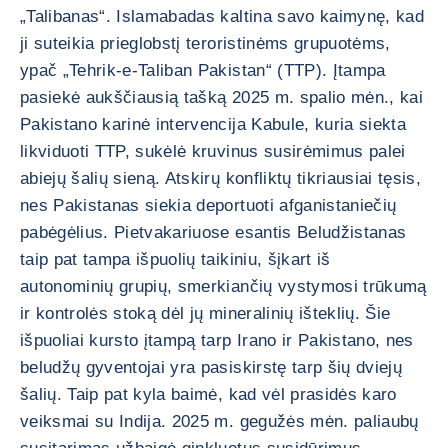
„Talibanas“. Islamabadas kaltina savo kaimynę, kad
ji suteikia prieglobstį teroristinėms grupuotėms,
ypač „Tehrik-e-Taliban Pakistan“ (TTP). Įtampa
pasiekė aukščiausią tašką 2025 m. spalio mėn., kai
Pakistano karinė intervencija Kabule, kuria siekta
likviduoti TTP, sukėlė kruvinus susirėmimus palei
abiejų šalių sieną. Atskirų konfliktų tikriausiai tęsis,
nes Pakistanas siekia deportuoti afganistaniečių
pabėgėlius. Pietvakariuose esantis Beludžistanas
taip pat tampa išpuolių taikiniu, šįkart iš
autonominių grupių, smerkiančių vystymosi trūkumą
ir kontrolės stoką dėl jų mineralinių išteklių. Šie
išpuoliai kursto įtampą tarp Irano ir Pakistano, nes
beludžų gyventojai yra pasiskirstę tarp šių dviejų
šalių. Taip pat kyla baimė, kad vėl prasidės karo
veiksmai su Indija. 2025 m. gegužės mėn. paliaubų