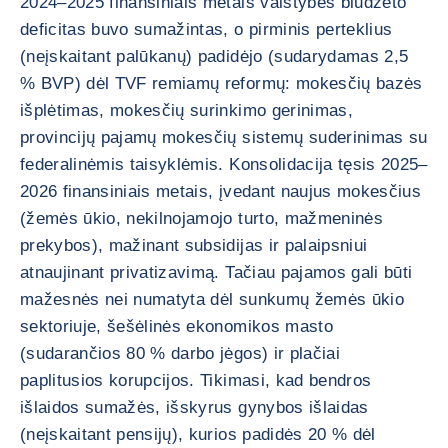
2024–2025 finansiniais metais valstybės biudžeto
deficitas buvo sumažintas, o pirminis perteklius
(neįskaitant palūkanų) padidėjo (sudarydamas 2,5
% BVP) dėl TVF remiamų reformų: mokesčių bazės
išplėtimas, mokesčių surinkimo gerinimas,
provincijų pajamų mokesčių sistemų suderinimas su
federalinėmis taisyklėmis. Konsolidacija tęsis 2025–
2026 finansiniais metais, įvedant naujus mokesčius
(žemės ūkio, nekilnojamojo turto, mažmeninės
prekybos), mažinant subsidijas ir palaipsniui
atnaujinant privatizavimą. Tačiau pajamos gali būti
mažesnės nei numatyta dėl sunkumų žemės ūkio
sektoriuje, šešėlinės ekonomikos masto
(sudarančios 80 % darbo jėgos) ir plačiai
paplitusios korupcijos. Tikimasi, kad bendros
išlaidos sumažės, išskyrus gynybos išlaidas
(neįskaitant pensijų), kurios padidės 20 % dėl