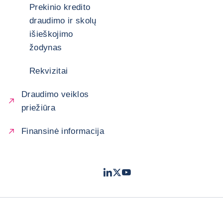
Prekinio kredito
draudimo ir skolų
išieškojimo
žodynas
Rekvizitai
Draudimo veiklos
priežiūra
Finansinė informacija
LinkedIn
Twitter
Youtube
- „Coface“
- „Coface“
- „Coface“