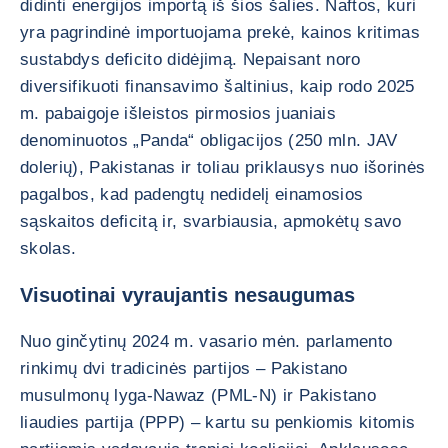
didinti energijos importą iš šios šalies. Naftos, kuri
yra pagrindinė importuojama prekė, kainos kritimas
sustabdys deficito didėjimą. Nepaisant noro
diversifikuoti finansavimo šaltinius, kaip rodo 2025
m. pabaigoje išleistos pirmosios juaniais
denominuotos „Panda“ obligacijos (250 mln. JAV
dolerių), Pakistanas ir toliau priklausys nuo išorinės
pagalbos, kad padengtų nedidelį einamosios
sąskaitos deficitą ir, svarbiausia, apmokėtų savo
skolas.
Visuotinai vyraujantis nesaugumas
Nuo ginčytinų 2024 m. vasario mėn. parlamento
rinkimų dvi tradicinės partijos – Pakistano
musulmonų lyga-Nawaz (PML-N) ir Pakistano
liaudies partija (PPP) – kartu su penkiomis kitomis