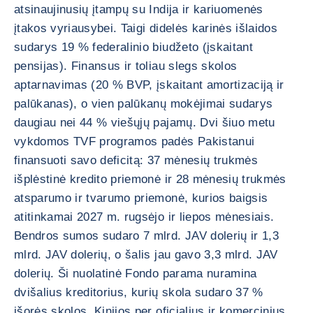
atsinaujinusių įtampų su Indija ir kariuomenės
įtakos vyriausybei. Taigi didelės karinės išlaidos
sudarys 19 % federalinio biudžeto (įskaitant
pensijas). Finansus ir toliau slegs skolos
aptarnavimas (20 % BVP, įskaitant amortizaciją ir
palūkanas), o vien palūkanų mokėjimai sudarys
daugiau nei 44 % viešųjų pajamų. Dvi šiuo metu
vykdomos TVF programos padės Pakistanui
finansuoti savo deficitą: 37 mėnesių trukmės
išplėstinė kredito priemonė ir 28 mėnesių trukmės
atsparumo ir tvarumo priemonė, kurios baigsis
atitinkamai 2027 m. rugsėjo ir liepos mėnesiais.
Bendros sumos sudaro 7 mlrd. JAV dolerių ir 1,3
mlrd. JAV dolerių, o šalis jau gavo 3,3 mlrd. JAV
dolerių. Ši nuolatinė Fondo parama nuramina
dvišalius kreditorius, kurių skola sudaro 37 %
išorės skolos. Kinijos per oficialius ir komercinius