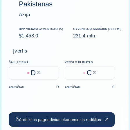
Pakistanas
Azija
BVP VIENAM GYVENTOJUI ($)
GYVENTOJŲ SKAIČIUS (2021 M.)
$1,458.0
231,4 mln.
Įvertis
ŠALIŲ RIZIKA
VERSLO KLIMATAS
D
C
Help
Help
D
C
ANKSČIAU
ANKSČIAU
Žiūrėti kitus pagrindinius ekonominius rodiklius