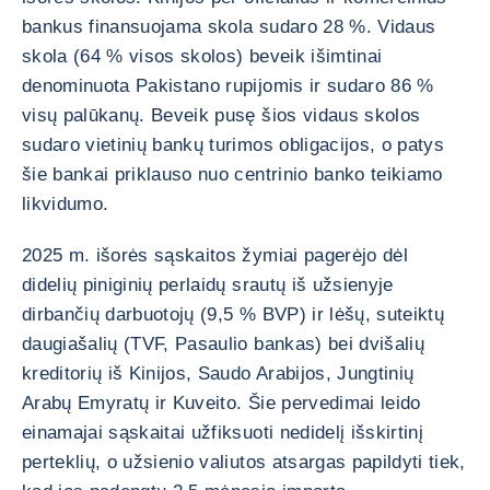
bankus finansuojama skola sudaro 28 %. Vidaus
skola (64 % visos skolos) beveik išimtinai
denominuota Pakistano rupijomis ir sudaro 86 %
visų palūkanų. Beveik pusę šios vidaus skolos
sudaro vietinių bankų turimos obligacijos, o patys
šie bankai priklauso nuo centrinio banko teikiamo
likvidumo.
2025 m. išorės sąskaitos žymiai pagerėjo dėl
didelių piniginių perlaidų srautų iš užsienyje
dirbančių darbuotojų (9,5 % BVP) ir lėšų, suteiktų
daugiašalių (TVF, Pasaulio bankas) bei dvišalių
kreditorių iš Kinijos, Saudo Arabijos, Jungtinių
Arabų Emyratų ir Kuveito. Šie pervedimai leido
einamajai sąskaitai užfiksuoti nedidelį išskirtinį
perteklių, o užsienio valiutos atsargas papildyti tiek,