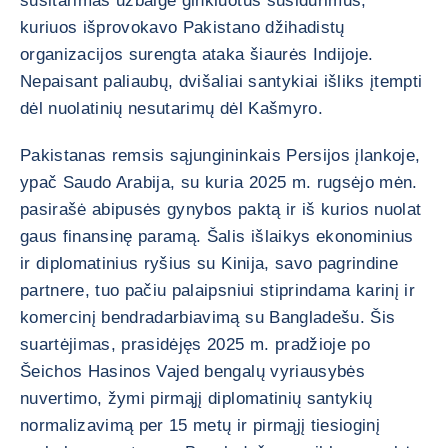
susitarimas užbaigė ginkluotus susidūrimus,
kuriuos išprovokavo Pakistano džihadistų
organizacijos surengta ataka šiaurės Indijoje.
Nepaisant paliaubų, dvišaliai santykiai išliks įtempti
dėl nuolatinių nesutarimų dėl Kašmyro.
Pakistanas remsis sąjungininkais Persijos įlankoje,
ypač Saudo Arabija, su kuria 2025 m. rugsėjo mėn.
pasirašė abipusės gynybos paktą ir iš kurios nuolat
gaus finansinę paramą. Šalis išlaikys ekonominius
ir diplomatinius ryšius su Kinija, savo pagrindine
partnere, tuo pačiu palaipsniui stiprindama karinį ir
komercinį bendradarbiavimą su Bangladešu. Šis
suartėjimas, prasidėjęs 2025 m. pradžioje po
Šeichos Hasinos Vajed bengalų vyriausybės
nuvertimo, žymi pirmąjį diplomatinių santykių
normalizavimą per 15 metų ir pirmąjį tiesioginį