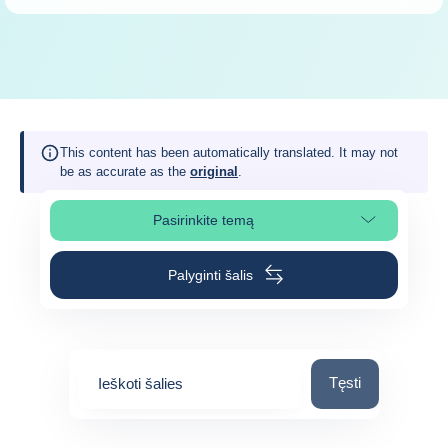
This content has been automatically translated. It may not
be as accurate as the
original
.
Pasirinkite temą
Pasirinkite puslapio skiltį
Palyginti šalis
Ieškoti šalies
Tęsti
Ieškoti šalies
0
suggestions