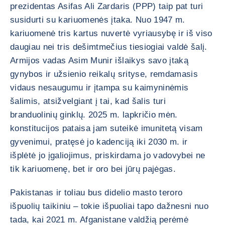
prezidentas Asifas Ali Zardaris (PPP) taip pat turi
susidurti su kariuomenės įtaka. Nuo 1947 m.
kariuomenė tris kartus nuvertė vyriausybę ir iš viso
daugiau nei tris dešimtmečius tiesiogiai valdė šalį.
Armijos vadas Asim Munir išlaikys savo įtaką
gynybos ir užsienio reikalų srityse, remdamasis
vidaus nesaugumu ir įtampa su kaimyninėmis
šalimis, atsižvelgiant į tai, kad šalis turi
branduolinių ginklų. 2025 m. lapkričio mėn.
konstitucijos pataisa jam suteikė imunitetą visam
gyvenimui, pratęsė jo kadenciją iki 2030 m. ir
išplėtė jo įgaliojimus, priskirdama jo vadovybei ne
tik kariuomenę, bet ir oro bei jūrų pajėgas.
Pakistanas ir toliau bus didelio masto teroro
išpuolių taikiniu – tokie išpuoliai tapo dažnesni nuo
tada, kai 2021 m. Afganistane valdžią perėmė