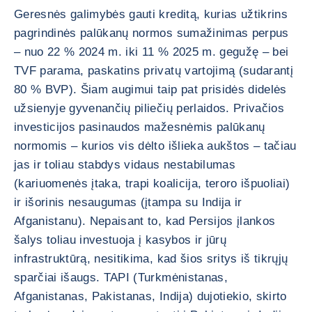
Geresnės galimybės gauti kreditą, kurias užtikrins
pagrindinės palūkanų normos sumažinimas perpus
– nuo 22 % 2024 m. iki 11 % 2025 m. gegužę – bei
TVF parama, paskatins privatų vartojimą (sudarantį
80 % BVP). Šiam augimui taip pat prisidės didelės
užsienyje gyvenančių piliečių perlaidos. Privačios
investicijos pasinaudos mažesnėmis palūkanų
normomis – kurios vis dėlto išlieka aukštos – tačiau
jas ir toliau stabdys vidaus nestabilumas
(kariuomenės įtaka, trapi koalicija, teroro išpuoliai)
ir išorinis nesaugumas (įtampa su Indija ir
Afganistanu). Nepaisant to, kad Persijos įlankos
šalys toliau investuoja į kasybos ir jūrų
infrastruktūrą, nesitikima, kad šios sritys iš tikrųjų
sparčiai išaugs. TAPI (Turkmėnistanas,
Afganistanas, Pakistanas, Indija) dujotiekio, skirto