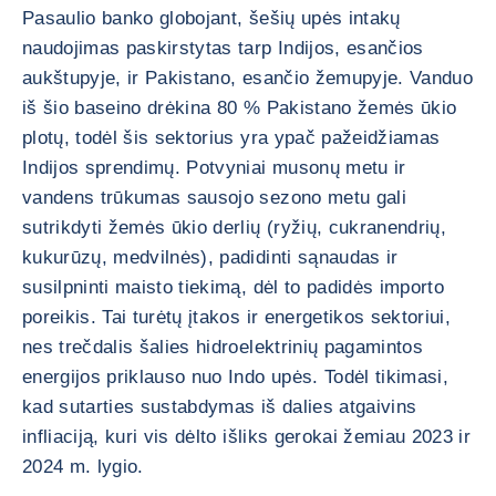
Pasaulio banko globojant, šešių upės intakų
naudojimas paskirstytas tarp Indijos, esančios
aukštupyje, ir Pakistano, esančio žemupyje. Vanduo
iš šio baseino drėkina 80 % Pakistano žemės ūkio
plotų, todėl šis sektorius yra ypač pažeidžiamas
Indijos sprendimų. Potvyniai musonų metu ir
vandens trūkumas sausojo sezono metu gali
sutrikdyti žemės ūkio derlių (ryžių, cukranendrių,
kukurūzų, medvilnės), padidinti sąnaudas ir
susilpninti maisto tiekimą, dėl to padidės importo
poreikis. Tai turėtų įtakos ir energetikos sektoriui,
nes trečdalis šalies hidroelektrinių pagamintos
energijos priklauso nuo Indo upės. Todėl tikimasi,
kad sutarties sustabdymas iš dalies atgaivins
infliaciją, kuri vis dėlto išliks gerokai žemiau 2023 ir
2024 m. lygio.