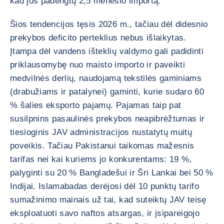
kad jos padengtų 2,5 mėnesio importą.
Šios tendencijos tęsis 2026 m., tačiau dėl didesnio
prekybos deficito perteklius nebus išlaikytas.
Įtampa dėl vandens išteklių valdymo gali padidinti
priklausomybę nuo maisto importo ir paveikti
medvilnės derlių, naudojamą tekstilės gaminiams
(drabužiams ir patalynei) gaminti, kurie sudaro 60
% šalies eksporto pajamų. Pajamas taip pat
susilpnins pasaulinės prekybos neapibrėžtumas ir
tiesioginis JAV administracijos nustatytų muitų
poveikis. Tačiau Pakistanui taikomas mažesnis
tarifas nei kai kuriems jo konkurentams: 19 %,
palyginti su 20 % Bangladešui ir Šri Lankai bei 50 %
Indijai. Islamabadas derėjosi dėl 10 punktų tarifo
sumažinimo mainais už tai, kad suteiktų JAV teisę
eksploatuoti savo naftos atsargas, ir įsipareigojo