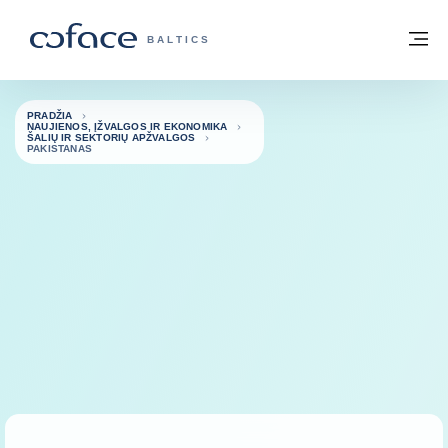
Eiti į turinį
Grįžti į pradžią
Me
„COFACE“ FOR TRADE - GRUPĖS PUSL
BALTICS
PRADŽIA
NAUJIENOS, ĮŽVALGOS IR EKONOMIKA
ŠALIŲ IR SEKTORIŲ APŽVALGOS
PAKISTANAS