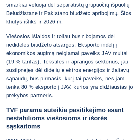
smarkiai vėluoja dėl separatistų grupuočių išpuolių
Beludžistane ir Pakistano biudžeto apribojimų. Šios
kliūtys išliks ir 2026 m.
Viešosios išlaidos ir toliau bus ribojamos dėl
nedidelės biudžeto atsargos. Eksporto indėlį į
ekonomikos augimą neigiamai paveiks JAV muitai
(19 % tarifas). Tekstilės ir aprangos sektorius, jau
susilpnėjęs dėl didelių elektros energijos ir žaliavų
sąnaudų, bus pirmasis, kurį tai paveiks, nes jam
tenka 80 % eksporto į JAV, kurios yra didžiausias jo
prekybos partneris.
TVF parama suteikia pasitikėjimo esant
nestabilioms viešosioms ir išorės
sąskaitoms