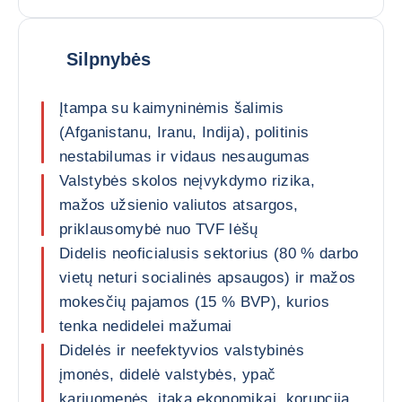
Silpnybės
Įtampa su kaimyninėmis šalimis
(Afganistanu, Iranu, Indija), politinis
nestabilumas ir vidaus nesaugumas
Valstybės skolos neįvykdymo rizika,
mažos užsienio valiutos atsargos,
priklausomybė nuo TVF lėšų
Didelis neoficialusis sektorius (80 % darbo
vietų neturi socialinės apsaugos) ir mažos
mokesčių pajamos (15 % BVP), kurios
tenka nedidelei mažumai
Didelės ir neefektyvios valstybinės
įmonės, didelė valstybės, ypač
kariuomenės, įtaka ekonomikai, korupcija,