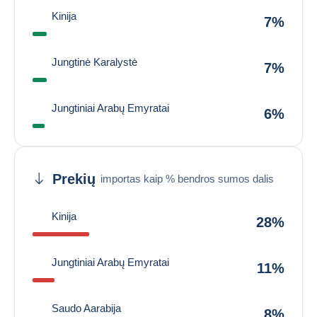
Kinija
7%
Jungtinė Karalystė
7%
Jungtiniai Arabų Emyratai
6%
Prekių
importas kaip % bendros sumos dalis
Kinija
28%
Jungtiniai Arabų Emyratai
11%
Saudo Aarabija
8%