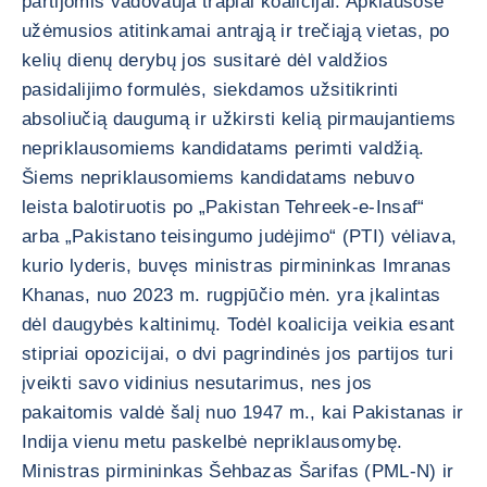
partijomis vadovauja trapiai koalicijai. Apklausose
užėmusios atitinkamai antrąją ir trečiąją vietas, po
kelių dienų derybų jos susitarė dėl valdžios
pasidalijimo formulės, siekdamos užsitikrinti
absoliučią daugumą ir užkirsti kelią pirmaujantiems
nepriklausomiems kandidatams perimti valdžią.
Šiems nepriklausomiems kandidatams nebuvo
leista balotiruotis po „Pakistan Tehreek-e-Insaf“
arba „Pakistano teisingumo judėjimo“ (PTI) vėliava,
kurio lyderis, buvęs ministras pirmininkas Imranas
Khanas, nuo 2023 m. rugpjūčio mėn. yra įkalintas
dėl daugybės kaltinimų. Todėl koalicija veikia esant
stipriai opozicijai, o dvi pagrindinės jos partijos turi
įveikti savo vidinius nesutarimus, nes jos
pakaitomis valdė šalį nuo 1947 m., kai Pakistanas ir
Indija vienu metu paskelbė nepriklausomybę.
Ministras pirmininkas Šehbazas Šarifas (PML-N) ir