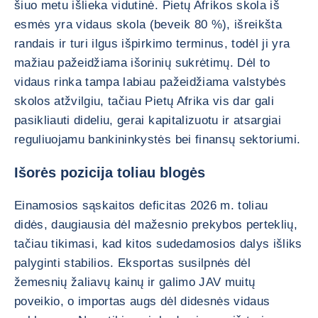
šiuo metu išlieka vidutinė. Pietų Afrikos skola iš
esmės yra vidaus skola (beveik 80 %), išreikšta
randais ir turi ilgus išpirkimo terminus, todėl ji yra
mažiau pažeidžiama išorinių sukrėtimų. Dėl to
vidaus rinka tampa labiau pažeidžiama valstybės
skolos atžvilgiu, tačiau Pietų Afrika vis dar gali
pasikliauti dideliu, gerai kapitalizuotu ir atsargiai
reguliuojamu bankininkystės bei finansų sektoriumi.
Išorės pozicija toliau blogės
Einamosios sąskaitos deficitas 2026 m. toliau
didės, daugiausia dėl mažesnio prekybos perteklių,
tačiau tikimasi, kad kitos sudedamosios dalys išliks
palyginti stabilios. Eksportas susilpnės dėl
žemesnių žaliavų kainų ir galimo JAV muitų
poveikio, o importas augs dėl didesnės vidaus