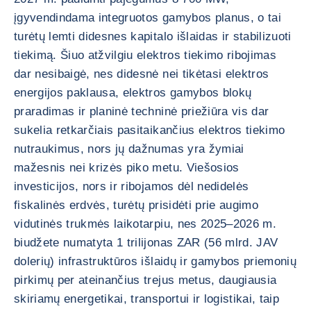
įgyvendindama integruotos gamybos planus, o tai
turėtų lemti didesnes kapitalo išlaidas ir stabilizuoti
tiekimą. Šiuo atžvilgiu elektros tiekimo ribojimas
dar nesibaigė, nes didesnė nei tikėtasi elektros
energijos paklausa, elektros gamybos blokų
praradimas ir planinė techninė priežiūra vis dar
sukelia retkarčiais pasitaikančius elektros tiekimo
nutraukimus, nors jų dažnumas yra žymiai
mažesnis nei krizės piko metu. Viešosios
investicijos, nors ir ribojamos dėl nedidelės
fiskalinės erdvės, turėtų prisidėti prie augimo
vidutinės trukmės laikotarpiu, nes 2025–2026 m.
biudžete numatyta 1 trilijonas ZAR (56 mlrd. JAV
dolerių) infrastruktūros išlaidų ir gamybos priemonių
pirkimų per ateinančius trejus metus, daugiausia
skiriamų energetikai, transportui ir logistikai, taip