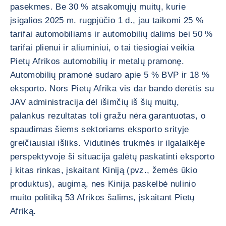
pasekmes. Be 30 % atsakomųjų muitų, kurie
įsigalios 2025 m. rugpjūčio 1 d., jau taikomi 25 %
tarifai automobiliams ir automobilių dalims bei 50 %
tarifai plienui ir aliuminiui, o tai tiesiogiai veikia
Pietų Afrikos automobilių ir metalų pramonę.
Automobilių pramonė sudaro apie 5 % BVP ir 18 %
eksporto. Nors Pietų Afrika vis dar bando derėtis su
JAV administracija dėl išimčių iš šių muitų,
palankus rezultatas toli gražu nėra garantuotas, o
spaudimas šiems sektoriams eksporto srityje
greičiausiai išliks. Vidutinės trukmės ir ilgalaikėje
perspektyvoje ši situacija galėtų paskatinti eksporto
į kitas rinkas, įskaitant Kiniją (pvz., žemės ūkio
produktus), augimą, nes Kinija paskelbė nulinio
muito politiką 53 Afrikos šalims, įskaitant Pietų
Afriką.