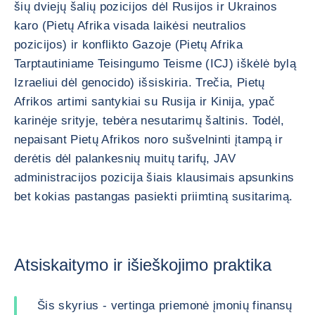
šių dviejų šalių pozicijos dėl Rusijos ir Ukrainos
karo (Pietų Afrika visada laikėsi neutralios
pozicijos) ir konflikto Gazoje (Pietų Afrika
Tarptautiniame Teisingumo Teisme (ICJ) iškėlė bylą
Izraeliui dėl genocido) išsiskiria. Trečia, Pietų
Afrikos artimi santykiai su Rusija ir Kinija, ypač
karinėje srityje, tebėra nesutarimų šaltinis. Todėl,
nepaisant Pietų Afrikos noro sušvelninti įtampą ir
derėtis dėl palankesnių muitų tarifų, JAV
administracijos pozicija šiais klausimais apsunkins
bet kokias pastangas pasiekti priimtiną susitarimą.
Atsiskaitymo ir išieškojimo praktika
Šis skyrius - vertinga priemonė įmonių finansų