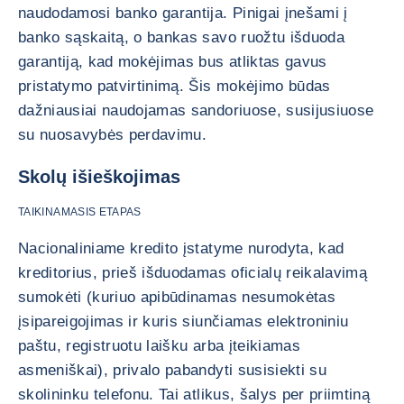
naudodamosi banko garantija. Pinigai įnešami į
banko sąskaitą, o bankas savo ruožtu išduoda
garantiją, kad mokėjimas bus atliktas gavus
pristatymo patvirtinimą. Šis mokėjimo būdas
dažniausiai naudojamas sandoriuose, susijusiuose
su nuosavybės perdavimu.
Skolų išieškojimas
TAIKINAMASIS ETAPAS
Nacionaliniame kredito įstatyme nurodyta, kad
kreditorius, prieš išduodamas oficialų reikalavimą
sumokėti (kuriuo apibūdinamas nesumokėtas
įsipareigojimas ir kuris siunčiamas elektroniniu
paštu, registruotu laišku arba įteikiamas
asmeniškai), privalo pabandyti susisiekti su
skolininku telefonu. Tai atlikus, šalys per priimtiną