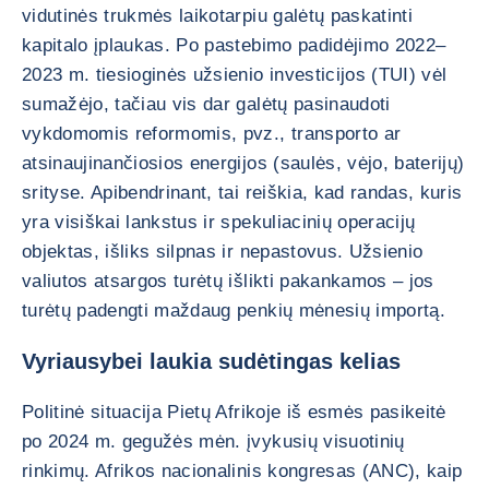
vidutinės trukmės laikotarpiu galėtų paskatinti
kapitalo įplaukas. Po pastebimo padidėjimo 2022–
2023 m. tiesioginės užsienio investicijos (TUI) vėl
sumažėjo, tačiau vis dar galėtų pasinaudoti
vykdomomis reformomis, pvz., transporto ar
atsinaujinančiosios energijos (saulės, vėjo, baterijų)
srityse. Apibendrinant, tai reiškia, kad randas, kuris
yra visiškai lankstus ir spekuliacinių operacijų
objektas, išliks silpnas ir nepastovus. Užsienio
valiutos atsargos turėtų išlikti pakankamos – jos
turėtų padengti maždaug penkių mėnesių importą.
Vyriausybei laukia sudėtingas kelias
Politinė situacija Pietų Afrikoje iš esmės pasikeitė
po 2024 m. gegužės mėn. įvykusių visuotinių
rinkimų. Afrikos nacionalinis kongresas (ANC), kaip