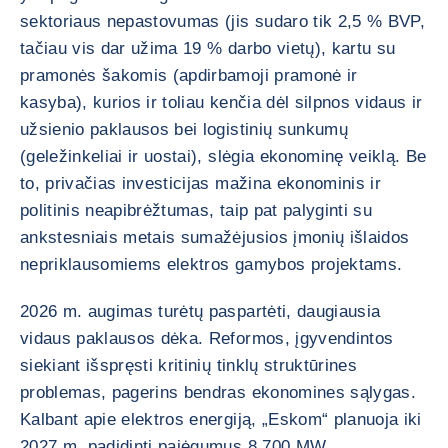
sektoriaus nepastovumas (jis sudaro tik 2,5 % BVP,
tačiau vis dar užima 19 % darbo vietų), kartu su
pramonės šakomis (apdirbamoji pramonė ir
kasyba), kurios ir toliau kenčia dėl silpnos vidaus ir
užsienio paklausos bei logistinių sunkumų
(geležinkeliai ir uostai), slėgia ekonominę veiklą. Be
to, privačias investicijas mažina ekonominis ir
politinis neapibrėžtumas, taip pat palyginti su
ankstesniais metais sumažėjusios įmonių išlaidos
nepriklausomiems elektros gamybos projektams.
2026 m. augimas turėtų paspartėti, daugiausia
vidaus paklausos dėka. Reformos, įgyvendintos
siekiant išspręsti kritinių tinklų struktūrines
problemas, pagerins bendras ekonomines sąlygas.
Kalbant apie elektros energiją, „Eskom“ planuoja iki
2027 m. padidinti pajėgumus 8 700 MW,