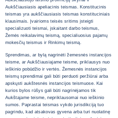
Aukščiausiasis apeliacinis teismas. Konstitucinis
teismas yra aukščiausiasis teismas konstituciniais
klausimais. Įvairioms teisės sritims įsteigti
specializuoti teismai, įskaitant darbo teismus,
Žemės reikalavimų teismą, specialiuosius pajamų
mokesčių teismus ir Rinkimų teismą.
Sprendimas, ar bylą nagrinėti žemesnės instancijos
teisme, ar Aukščiausiajame teisme, priklausys nuo
ieškinio pobūdžio ir vertės. Žemesnės instancijos
teismų sprendimai gali būti perduoti peržiūrai arba
apskųsti aukštesnės instancijos teismuose. Kai
kurios bylos rūšys gali būti nagrinėjamos tik
Aukštajame teisme, nepriklausomai nuo ieškinio
sumos. Paprastai teismas vykdo jurisdikciją tuo
pagrindu, kad atsakovas gyvena arba turi nuolatinę