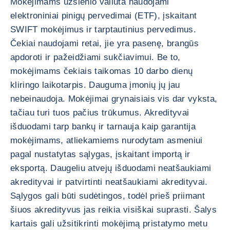
Mokėjimams užsienio valiuta naudojami
elektroniniai pinigų pervedimai (ETF), įskaitant
SWIFT mokėjimus ir tarptautinius pervedimus.
Čekiai naudojami retai, jie yra pasenę, brangūs
apdoroti ir pažeidžiami sukčiavimui. Be to,
mokėjimams čekiais taikomas 10 darbo dienų
kliringo laikotarpis. Dauguma įmonių jų jau
nebeinaudoja. Mokėjimai grynaisiais vis dar vyksta,
tačiau turi tuos pačius trūkumus. Akredityvai
išduodami tarp bankų ir tarnauja kaip garantija
mokėjimams, atliekamiems nurodytam asmeniui
pagal nustatytas sąlygas, įskaitant importą ir
eksportą. Daugeliu atvejų išduodami neatšaukiami
akredityvai ir patvirtinti neatšaukiami akredityvai.
Sąlygos gali būti sudėtingos, todėl prieš priimant
šiuos akredityvus jas reikia visiškai suprasti. Šalys
kartais gali užsitikrinti mokėjimą pristatymo metu