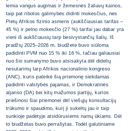
lemia vangus augimas ir žemesnės žaliavų kainos,
taip pat ribotos galimybės didinti mokesčius, nes
Pietų Afrikos fizinio asmens (aukščiausias tarifas –
45 %) ir pelno mokesčio (27 %) tarifai jau dabar yra
vieni iš aukščiausių tarp besivystančių šalių. Iš
pradžių 2025–2026 m. biudžete buvo siūloma
padidinti PVM nuo 15 % iki 16 %, tačiau galiausiai
nuo šio sumanymo buvo atsisakyta dėl didelių
nesutarimų tarp Afrikos nacionalinio kongreso
(ANC), kuris pateikė šią priemonę siekdamas
padidinti valstybės pajamas, ir Demokratinės
aljanso (DA) bei kitų mažumos partijų, kurios
priešinosi šiai priemonei dėl viešųjų konsultacijų
trūkumo ir spaudimo, kurį ji sukeltų jau ir taip
sunkioje padėtyje atsidūrusiems namų ūkiams. Dėl
to biudžetas buvo perrašytas. Todėl galutiniame