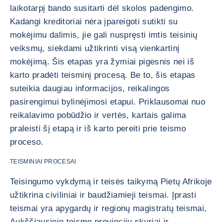
laikotarpį bando susitarti dėl skolos padengimo.
Kadangi kreditoriai nėra įpareigoti sutikti su
mokėjimu dalimis, jie gali nuspręsti imtis teisinių
veiksmų, siekdami užtikrinti visą vienkartinį
mokėjimą. Šis etapas yra žymiai pigesnis nei iš
karto pradėti teisminį procesą. Be to, šis etapas
suteikia daugiau informacijos, reikalingos
pasirengimui bylinėjimosi etapui. Priklausomai nuo
reikalavimo pobūdžio ir vertės, kartais galima
praleisti šį etapą ir iš karto pereiti prie teismo
proceso.
TEISMINIAI PROCESAI
Teisingumo vykdymą ir teisės taikymą Pietų Afrikoje
užtikrina civiliniai ir baudžiamieji teismai. Įprasti
teismai yra apygardų ir regionų magistratų teismai,
Aukščiausiojo teismo provincijų skyriai ir