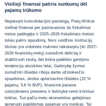
Viešieji finansai patiria sunkumų dėl
pajamų trūkumo
Nepaisant konsolidacijos pastangų, Pietų Afrikos
viešieji finansai per pastaruosius du fiskalinius
metus pablogėjo ir 2025–2026 fiskaliniais metais
toliau patirs spaudimą. Nors valdžios institucijų
tikslas yra vidutinės trukmės laikotarpiu (iki 2027–
2028 finansinių metų) sumažinti deficitą ir
stabilizuoti skolą, bet kokia padėties gerėjimo
tendencija atsiskleis lėtai. Galimybę žymiai
sumažinti išlaidas riboja darbo užmokesčio
spaudimas, skolos aptarnavimo išlaidos (22 %
pajamų, 5,6 % BVP), finansinė parama
valstybinėms įmonėms ir būtinybė remti kritinius
tinklus. Tuo pačiu metu ekonomikos gebėjimas
generuoti papildomas pajamas yra menkas. Tai