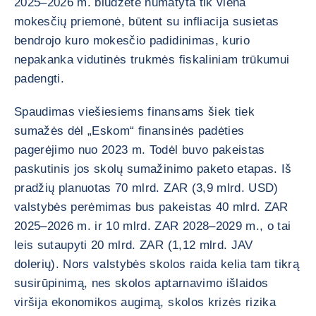
2025–2026 m. biudžete numatyta tik viena
mokesčių priemonė, būtent su infliacija susietas
bendrojo kuro mokesčio padidinimas, kurio
nepakanka vidutinės trukmės fiskaliniam trūkumui
padengti.
Spaudimas viešiesiems finansams šiek tiek
sumažės dėl „Eskom“ finansinės padėties
pagerėjimo nuo 2023 m. Todėl buvo pakeistas
paskutinis jos skolų sumažinimo paketo etapas. Iš
pradžių planuotas 70 mlrd. ZAR (3,9 mlrd. USD)
valstybės perėmimas bus pakeistas 40 mlrd. ZAR
2025–2026 m. ir 10 mlrd. ZAR 2028–2029 m., o tai
leis sutaupyti 20 mlrd. ZAR (1,12 mlrd. JAV
dolerių). Nors valstybės skolos raida kelia tam tikrą
susirūpinimą, nes skolos aptarnavimo išlaidos
viršija ekonomikos augimą, skolos krizės rizika