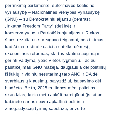
perrinkimą parlamente, suformavęs koalicinę
vyriausybę – Nacionalinės vienybės vyriausybę
(GNU) – su Demokratiniu aljansu (centras),
„Inkatha Freedom Party“ (dešinė) ir
konservatyviuoju Patriotiškuoju aljansu. Rinkos į
šiuos rezultatus sureagavo teigiamai, nes tikimasi,
kad ši centristinė koalicija sutelks dėmesį į
ekonomines reformas, skirtas skatinti augimą ir
gerinti valdymą, ypač vietos lygmeniu. Tačiau
pasitikėjimas GNU mažėja, daugiausia dėl politinių
iššūkių ir vidinių nesutarimų tarp ANC ir DA dėl
svarbiausių klausimų, pavyzdžiui, balsavimo dėl
biudžeto. Be to, 2025 m. liepos mėn. policijos
skandalas, kurio metu aukšti pareigūnai (įskaitant
kabineto narius) buvo apkaltinti politinių
žmogžudysčių tyrimų sabotažu, privertė