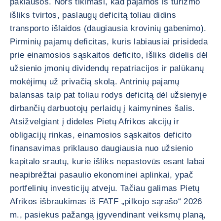
paklausos. Nors tikimasi, kad pajamos iš turizmo
išliks tvirtos, paslaugų deficitą toliau didins
transporto išlaidos (daugiausia krovinių gabenimo).
Pirminių pajamų deficitas, kuris labiausiai prisideda
prie einamosios sąskaitos deficito, išliks didelis dėl
užsienio įmonių dividendų repatriacijos ir palūkanų
mokėjimų už privačią skolą. Antrinių pajamų
balansas taip pat toliau rodys deficitą dėl užsienyje
dirbančių darbuotojų perlaidų į kaimynines šalis.
Atsižvelgiant į dideles Pietų Afrikos akcijų ir
obligacijų rinkas, einamosios sąskaitos deficito
finansavimas priklauso daugiausia nuo užsienio
kapitalo srautų, kurie išliks nepastovūs esant labai
neapibrėžtai pasaulio ekonominei aplinkai, ypač
portfelinių investicijų atveju. Tačiau galimas Pietų
Afrikos išbraukimas iš FATF „pilkojo sąrašo“ 2026
m., pasiekus pažangą įgyvendinant veiksmų planą,