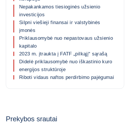
Nepakankamos tiesioginės užsienio
investicijos
Silpni viešieji finansai ir valstybinės
įmonės
Priklausomybė nuo nepastovaus užsienio
kapitalo
2023 m. įtraukta į FATF „pilkąjį“ sąrašą
Didelė priklausomybė nuo iškastinio kuro
energijos struktūroje
Riboti vidaus naftos perdirbimo pajėgumai
Prekybos srautai