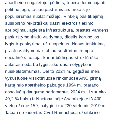
apartheido nugalėtojo įpėdinis, tebėra dominuojanti
politinė jėga, tačiau pastaraisiais metais jo
populiarumas nuolat mažėjo. Rinkėjų pasitikėjimą
susilpnino rekordiškai dažni elektros tiekimo
apribojimai, apleista infrastruktūra, prastas vandens
paskirstymo tinklų valdymas, didelis korupcijos
lygis ir paskyrimai už nuopelnus. Nepasitenkinimą
prastu valdymu dar labiau sustiprino įtempta
socialinė situacija, kuriai būdingas struktūriškai
aukštas nedarbo lygis, skurdas, nelygybė ir
nusikalstamumas. Dėl to 2024 m. gegužės mėn.
vykusiuose visuotiniuose rinkimuose ANC pirmą
kartą nuo apartheido pabaigos 1994 m. prarado
absoliučią daugumą parlamente. 2024 m. ji surinko
40,2 % balsų ir Nacionalinėje Asamblėjoje iš 400
vietų užėmė 159, palyginti su 230 vietomis 2019 m.
Tačiau prezidentas Cyril Ramaphosa užsitikrino