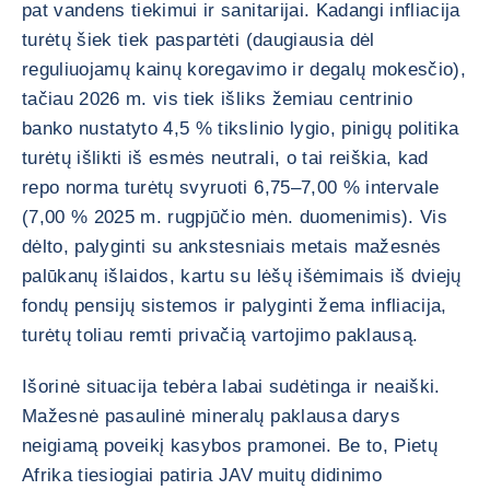
pat vandens tiekimui ir sanitarijai. Kadangi infliacija
turėtų šiek tiek paspartėti (daugiausia dėl
reguliuojamų kainų koregavimo ir degalų mokesčio),
tačiau 2026 m. vis tiek išliks žemiau centrinio
banko nustatyto 4,5 % tikslinio lygio, pinigų politika
turėtų išlikti iš esmės neutrali, o tai reiškia, kad
repo norma turėtų svyruoti 6,75–7,00 % intervale
(7,00 % 2025 m. rugpjūčio mėn. duomenimis). Vis
dėlto, palyginti su ankstesniais metais mažesnės
palūkanų išlaidos, kartu su lėšų išėmimais iš dviejų
fondų pensijų sistemos ir palyginti žema infliacija,
turėtų toliau remti privačią vartojimo paklausą.
Išorinė situacija tebėra labai sudėtinga ir neaiški.
Mažesnė pasaulinė mineralų paklausa darys
neigiamą poveikį kasybos pramonei. Be to, Pietų
Afrika tiesiogiai patiria JAV muitų didinimo