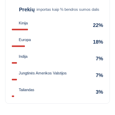
Prekių
importas kaip % bendros sumos dalis
Kinija
22%
Europa
18%
Indija
7%
Jungtinės Amerikos Valstijos
7%
Tailandas
3%