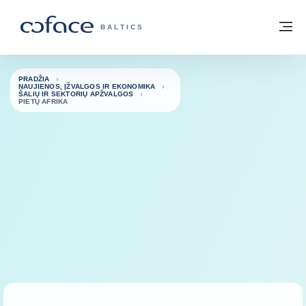
Eiti į turinį
Grįžti į pradžią
Me
„COFACE“ FOR TRADE - GRUPĖS PUSL
BALTICS
PRADŽIA
NAUJIENOS, ĮŽVALGOS IR EKONOMIKA
ŠALIŲ IR SEKTORIŲ APŽVALGOS
PIETŲ AFRIKA