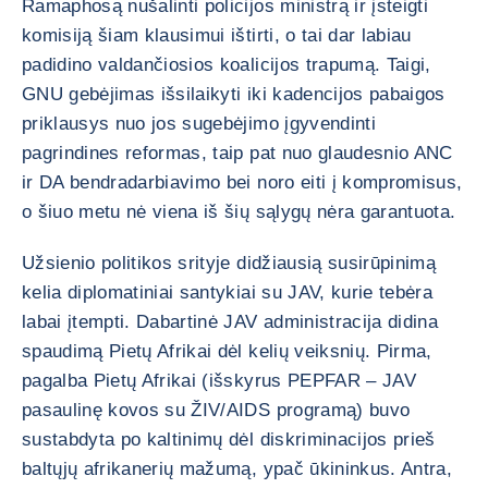
Ramaphosą nušalinti policijos ministrą ir įsteigti
komisiją šiam klausimui ištirti, o tai dar labiau
padidino valdančiosios koalicijos trapumą. Taigi,
GNU gebėjimas išsilaikyti iki kadencijos pabaigos
priklausys nuo jos sugebėjimo įgyvendinti
pagrindines reformas, taip pat nuo glaudesnio ANC
ir DA bendradarbiavimo bei noro eiti į kompromisus,
o šiuo metu nė viena iš šių sąlygų nėra garantuota.
Užsienio politikos srityje didžiausią susirūpinimą
kelia diplomatiniai santykiai su JAV, kurie tebėra
labai įtempti. Dabartinė JAV administracija didina
spaudimą Pietų Afrikai dėl kelių veiksnių. Pirma,
pagalba Pietų Afrikai (išskyrus PEPFAR – JAV
pasaulinę kovos su ŽIV/AIDS programą) buvo
sustabdyta po kaltinimų dėl diskriminacijos prieš
baltųjų afrikanerių mažumą, ypač ūkininkus. Antra,