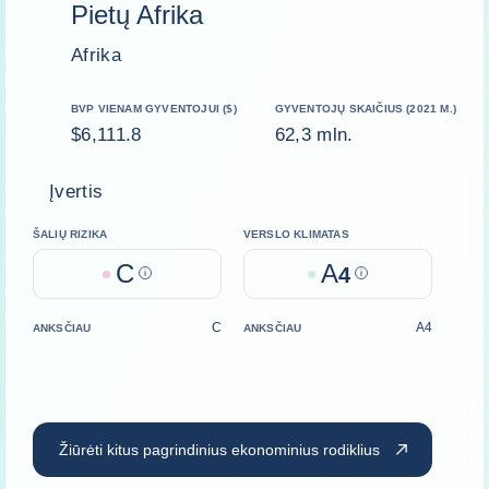
Pietų Afrika
Afrika
BVP VIENAM GYVENTOJUI ($)
GYVENTOJŲ SKAIČIUS (2021 M.)
$6,111.8
62,3 mln.
Įvertis
ŠALIŲ RIZIKA
VERSLO KLIMATAS
C
A
Help
4
Help
C
A4
ANKSČIAU
ANKSČIAU
Žiūrėti kitus pagrindinius ekonominius rodiklius