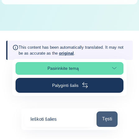
This content has been automatically translated. It may not
be as accurate as the
original
.
Pasirinkite temą
Pasirinkite puslapio skiltį
Palyginti šalis
Ieškoti šalies
Tęsti
Ieškoti šalies
0
suggestions