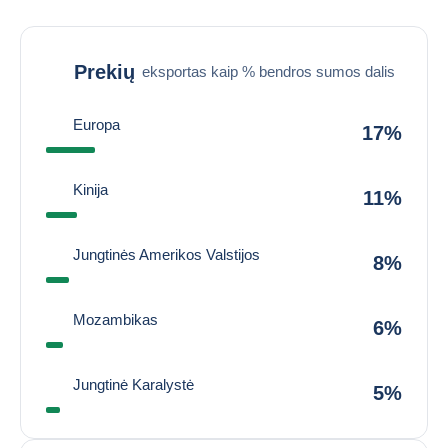
Prekių
eksportas kaip % bendros sumos dalis
Europa
17%
Kinija
11%
Jungtinės Amerikos Valstijos
8%
Mozambikas
6%
Jungtinė Karalystė
5%