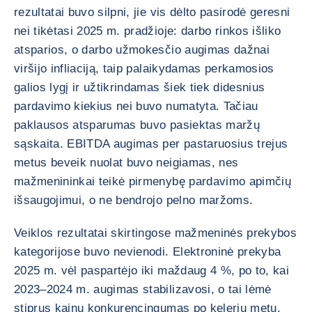
rezultatai buvo silpni, jie vis dėlto pasirodė geresni
nei tikėtasi 2025 m. pradžioje: darbo rinkos išliko
atsparios, o darbo užmokesčio augimas dažnai
viršijo infliaciją, taip palaikydamas perkamosios
galios lygį ir užtikrindamas šiek tiek didesnius
pardavimo kiekius nei buvo numatyta. Tačiau
paklausos atsparumas buvo pasiektas maržų
sąskaita. EBITDA augimas per pastaruosius trejus
metus beveik nuolat buvo neigiamas, nes
mažmenininkai teikė pirmenybę pardavimo apimčių
išsaugojimui, o ne bendrojo pelno maržoms.
Veiklos rezultatai skirtingose mažmeninės prekybos
kategorijose buvo nevienodi. Elektroninė prekyba
2025 m. vėl paspartėjo iki maždaug 4 %, po to, kai
2023–2024 m. augimas stabilizavosi, o tai lėmė
stiprus kainų konkurencingumas po kelerių metų,