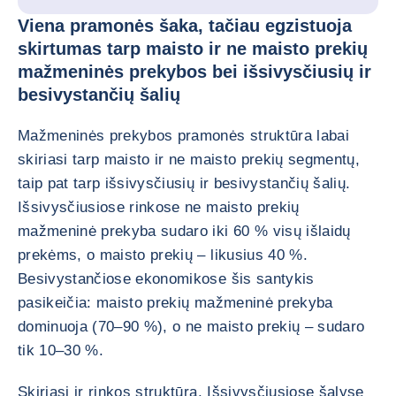
Viena pramonės šaka, tačiau egzistuoja
skirtumas tarp maisto ir ne maisto prekių
mažmeninės prekybos bei išsivysčiusių ir
besivystančių šalių
Mažmeninės prekybos pramonės struktūra labai
skiriasi tarp maisto ir ne maisto prekių segmentų,
taip pat tarp išsivysčiusių ir besivystančių šalių.
Išsivysčiusiose rinkose ne maisto prekių
mažmeninė prekyba sudaro iki 60 % visų išlaidų
prekėms, o maisto prekių – likusius 40 %.
Besivystančiose ekonomikose šis santykis
pasikeičia: maisto prekių mažmeninė prekyba
dominuoja (70–90 %), o ne maisto prekių – sudaro
tik 10–30 %.
Skiriasi ir rinkos struktūra. Išsivysčiusiose šalyse