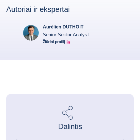
Autoriai ir ekspertai
Aurélien DUTHOIT
Senior Sector Analyst
Žiūrėti profilį
Aurélien Duthoit Linkedin profile
Dalintis