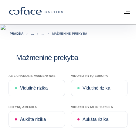
Eiti į turinį
Grįžti į pradžią
Me
„COFACE“ FOR TRADE - GRUPĖS PUSL
BALTICS
PRADŽIA
MAŽMENINĖ PREKYBA
Mažmeninė prekyba
AZIJA RAMUSIS VANDENYNAS
VIDURIO RYTŲ EUROPA
Vidutinė rizika
Vidutinė rizika
LOTYNŲ AMERIKA
VIDURIO RYTAI IR TURKIJA
Aukšta rizika
Aukšta rizika