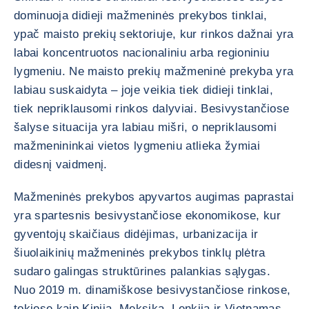
dominuoja didieji mažmeninės prekybos tinklai,
ypač maisto prekių sektoriuje, kur rinkos dažnai yra
labai koncentruotos nacionaliniu arba regioniniu
lygmeniu. Ne maisto prekių mažmeninė prekyba yra
labiau suskaidyta – joje veikia tiek didieji tinklai,
tiek nepriklausomi rinkos dalyviai. Besivystančiose
šalyse situacija yra labiau mišri, o nepriklausomi
mažmenininkai vietos lygmeniu atlieka žymiai
didesnį vaidmenį.
Mažmeninės prekybos apyvartos augimas paprastai
yra spartesnis besivystančiose ekonomikose, kur
gyventojų skaičiaus didėjimas, urbanizacija ir
šiuolaikinių mažmeninės prekybos tinklų plėtra
sudaro galingas struktūrines palankias sąlygas.
Nuo 2019 m. dinamiškose besivystančiose rinkose,
tokiose kaip Kinija, Meksika, Lenkija ir Vietnamas,