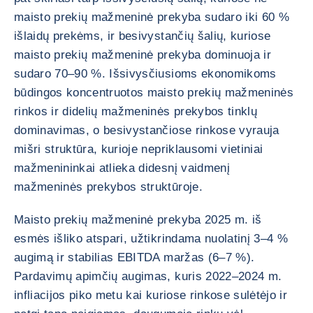
maisto prekių mažmeninė prekyba sudaro iki 60 %
išlaidų prekėms, ir besivystančių šalių, kuriose
maisto prekių mažmeninė prekyba dominuoja ir
sudaro 70–90 %. Išsivysčiusioms ekonomikoms
būdingos koncentruotos maisto prekių mažmeninės
rinkos ir didelių mažmeninės prekybos tinklų
dominavimas, o besivystančiose rinkose vyrauja
mišri struktūra, kurioje nepriklausomi vietiniai
mažmenininkai atlieka didesnį vaidmenį
mažmeninės prekybos struktūroje.
Maisto prekių mažmeninė prekyba 2025 m. iš
esmės išliko atspari, užtikrindama nuolatinį 3–4 %
augimą ir stabilias EBITDA maržas (6–7 %).
Pardavimų apimčių augimas, kuris 2022–2024 m.
infliacijos piko metu kai kuriose rinkose sulėtėjo ir