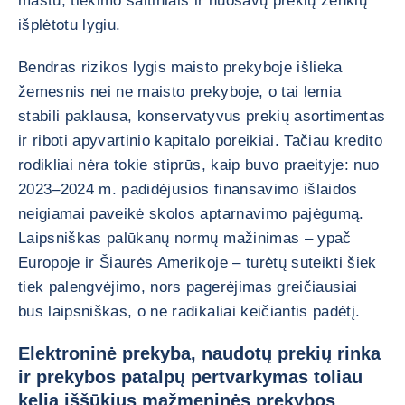
mastu, tiekimo šaltiniais ir nuosavų prekių ženklų
išplėtotu lygiu.
Bendras rizikos lygis maisto prekyboje išlieka
žemesnis nei ne maisto prekyboje, o tai lemia
stabili paklausa, konservatyvus prekių asortimentas
ir riboti apyvartinio kapitalo poreikiai. Tačiau kredito
rodikliai nėra tokie stiprūs, kaip buvo praeityje: nuo
2023–2024 m. padidėjusios finansavimo išlaidos
neigiamai paveikė skolos aptarnavimo pajėgumą.
Laipsniškas palūkanų normų mažinimas – ypač
Europoje ir Šiaurės Amerikoje – turėtų suteikti šiek
tiek palengvėjimo, nors pagerėjimas greičiausiai
bus laipsniškas, o ne radikaliai keičiantis padėtį.
Elektroninė prekyba, naudotų prekių rinka
ir prekybos patalpų pertvarkymas toliau
kelia iššūkius mažmeninės prekybos