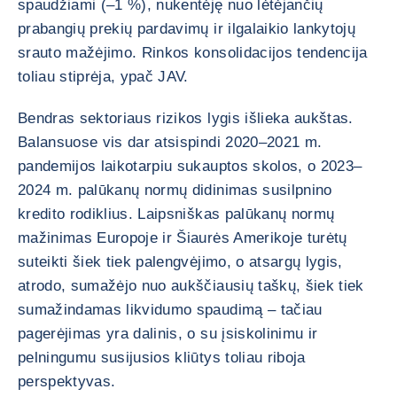
spaudžiami (–1 %), nukentėję nuo lėtėjančių
prabangių prekių pardavimų ir ilgalaikio lankytojų
srauto mažėjimo. Rinkos konsolidacijos tendencija
toliau stiprėja, ypač JAV.
Bendras sektoriaus rizikos lygis išlieka aukštas.
Balansuose vis dar atsispindi 2020–2021 m.
pandemijos laikotarpiu sukauptos skolos, o 2023–
2024 m. palūkanų normų didinimas susilpnino
kredito rodiklius. Laipsniškas palūkanų normų
mažinimas Europoje ir Šiaurės Amerikoje turėtų
suteikti šiek tiek palengvėjimo, o atsargų lygis,
atrodo, sumažėjo nuo aukščiausių taškų, šiek tiek
sumažindamas likvidumo spaudimą – tačiau
pagerėjimas yra dalinis, o su įsiskolinimu ir
pelningumu susijusios kliūtys toliau riboja
perspektyvas.