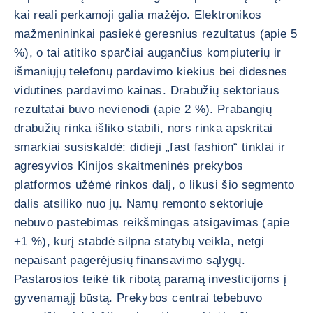
kai reali perkamoji galia mažėjo. Elektronikos
mažmenininkai pasiekė geresnius rezultatus (apie 5
%), o tai atitiko sparčiai augančius kompiuterių ir
išmaniųjų telefonų pardavimo kiekius bei didesnes
vidutines pardavimo kainas. Drabužių sektoriaus
rezultatai buvo nevienodi (apie 2 %). Prabangių
drabužių rinka išliko stabili, nors rinka apskritai
smarkiai susiskaldė: didieji „fast fashion“ tinklai ir
agresyvios Kinijos skaitmeninės prekybos
platformos užėmė rinkos dalį, o likusi šio segmento
dalis atsiliko nuo jų. Namų remonto sektoriuje
nebuvo pastebimas reikšmingas atsigavimas (apie
+1 %), kurį stabdė silpna statybų veikla, netgi
nepaisant pagerėjusių finansavimo sąlygų.
Pastarosios teikė tik ribotą paramą investicijoms į
gyvenamąjį būstą. Prekybos centrai tebebuvo