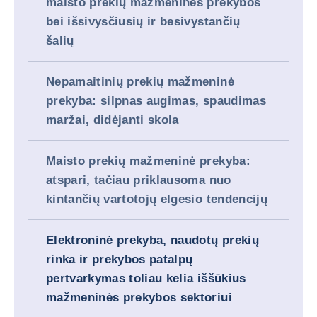
maisto prekių mažmeninės prekybos
bei išsivysčiusių ir besivystančių
šalių
Nepamaitinių prekių mažmeninė
prekyba: silpnas augimas, spaudimas
maržai, didėjanti skola
Maisto prekių mažmeninė prekyba:
atspari, tačiau priklausoma nuo
kintančių vartotojų elgesio tendencijų
Elektroninė prekyba, naudotų prekių
rinka ir prekybos patalpų
pertvarkymas toliau kelia iššūkius
mažmeninės prekybos sektoriui