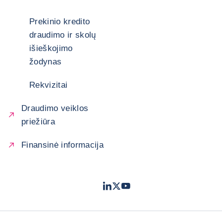
Prekinio kredito
draudimo ir skolų
išieškojimo
žodynas
Rekvizitai
Draudimo veiklos
priežiūra
Finansinė informacija
LinkedIn
Twitter
Youtube
- „Coface“
- „Coface“
- „Coface“