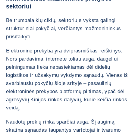
sektoriui
Be trumpalaikių ciklų, sektoriuje vyksta galingi
struktūriniai pokyčiai, verčiantys mažmenininkus
prisitaikyti.
Elektroninė prekyba yra dviprasmiškas reiškinys.
Nors pardavimai internete toliau auga, daugeliui
pelningumas lieka nepasiekiamas dėl didelių
logistikos ir užsakymų vykdymo sąnaudų. Vienas iš
svarbiausių pokyčių šioje srityje – pasaulinių
elektroninės prekybos platformų plitimas, ypač dėl
agresyvių Kinijos rinkos dalyvių, kurie keičia rinkos
veidą.
Naudotų prekių rinka sparčiai auga. Šį augimą
skatina sąnaudas taupantys vartotojai ir tvarumo