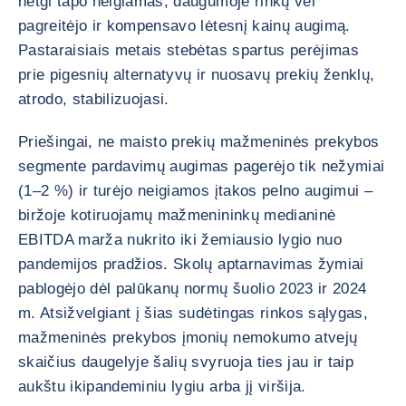
netgi tapo neigiamas, daugumoje rinkų vėl
pagreitėjo ir kompensavo lėtesnį kainų augimą.
Pastaraisiais metais stebėtas spartus perėjimas
prie pigesnių alternatyvų ir nuosavų prekių ženklų,
atrodo, stabilizuojasi.
Priešingai, ne maisto prekių mažmeninės prekybos
segmente pardavimų augimas pagerėjo tik nežymiai
(1–2 %) ir turėjo neigiamos įtakos pelno augimui –
biržoje kotiruojamų mažmenininkų medianinė
EBITDA marža nukrito iki žemiausio lygio nuo
pandemijos pradžios. Skolų aptarnavimas žymiai
pablogėjo dėl palūkanų normų šuolio 2023 ir 2024
m. Atsižvelgiant į šias sudėtingas rinkos sąlygas,
mažmeninės prekybos įmonių nemokumo atvejų
skaičius daugelyje šalių svyruoja ties jau ir taip
aukštu ikipandeminiu lygiu arba jį viršija.