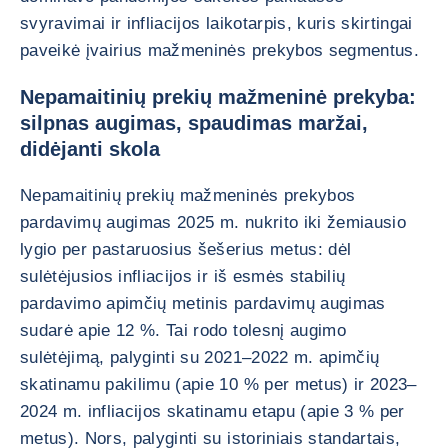
svyravimai ir infliacijos laikotarpis, kuris skirtingai
paveikė įvairius mažmeninės prekybos segmentus.
Nepamaitinių prekių mažmeninė prekyba:
silpnas augimas, spaudimas maržai,
didėjanti skola
Nepamaitinių prekių mažmeninės prekybos
pardavimų augimas 2025 m. nukrito iki žemiausio
lygio per pastaruosius šešerius metus: dėl
sulėtėjusios infliacijos ir iš esmės stabilių
pardavimo apimčių metinis pardavimų augimas
sudarė apie 12 %. Tai rodo tolesnį augimo
sulėtėjimą, palyginti su 2021–2022 m. apimčių
skatinamu pakilimu (apie 10 % per metus) ir 2023–
2024 m. infliacijos skatinamu etapu (apie 3 % per
metus). Nors, palyginti su istoriniais standartais,