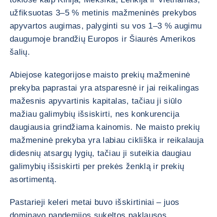
užfiksuotas 3–5 % metinis mažmeninės prekybos
apyvartos augimas, palyginti su vos 1–3 % augimu
daugumoje brandžių Europos ir Šiaurės Amerikos
šalių.
Abiejose kategorijose maisto prekių mažmeninė
prekyba paprastai yra atsparesnė ir jai reikalingas
mažesnis apyvartinis kapitalas, tačiau ji siūlo
mažiau galimybių išsiskirti, nes konkurencija
daugiausia grindžiama kainomis. Ne maisto prekių
mažmeninė prekyba yra labiau cikliška ir reikalauja
didesnių atsargų lygių, tačiau ji suteikia daugiau
galimybių išsiskirti per prekės ženklą ir prekių
asortimentą.
Pastarieji keleri metai buvo išskirtiniai – juos
dominavo pandemijos sukeltos paklausos