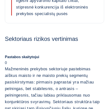
ilgesni apyvartinio kapitalo ciklai,
stipresnė konkurencija iš elektroninės
prekybos specialistų pusės
Sektoriaus rizikos vertinimas
Pastabos skaitytojui
0
Mažmeninės prekybos sektoriuje pastebimas
aiškus maisto ir ne maisto prekių segmentų
pasiskirstymas: pirmasis paprastai yra mažiau
pelningas, bet stabilesnis, o antrasis –
pelningesnis, tačiau labiau priklausomas nuo
konjunktūros svyravimų. Sektoriaus struktūra taip
pat skiriasi tarp išsivysčiusių šalių, kuriose ne