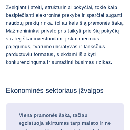
Žvelgiant į ateitį, struktūriniai pokyčiai, tokie kaip
besiplečianti elektroninė prekyba ir sparčiai auganti
naudotų prekių rinka, toliau keis šią pramonės šaką.
Mažmenininkai privalo prisitaikyti prie šių pokyčių
strategiškai investuodami į skaitmeninius
pajėgumus, tvarumo iniciatyvas ir lanksčius
parduotuvių formatus, siekdami išlaikyti
konkurencingumą ir sumažinti būsimas rizikas.
Ekonominės sektoriaus įžvalgos
Viena pramonės šaka, tačiau
egzistuoja skirtumas tarp maisto ir ne