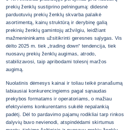
prekių ženklų sustiprino pelningumą: didesnė
parduotuvių prekių ženklų skvarba palaikė
asortimentą, kainų struktūrą ir derybinę galią
prekinių ženklų gamintojų atžvilgiu, leidžiant
mažmenininkams užsitikrinti geresnes sąlygas. Vis
dėlto 2025 m. tiek „trading down“ tendencija, tiek
nuosavų prekių ženklų augimas, atrodo,
stabilizavosi, taip apribodami tolesnį maržos
augimą.
Nuolatinis dėmesys kainai ir toliau teikė pranašumą
labiausiai konkurencingiems pagal sąnaudas
prekybos formatams ir operatoriams, o mažiau
efektyviems konkurentams sukėlė nepalankią
padėtį. Dėl to pardavimo pajamų rodikliai tarp rinkos
dalyvių buvo nevienodi, atspindėdami skirtumus