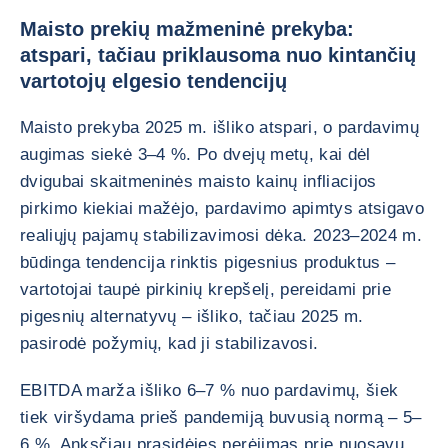
Maisto prekių mažmeninė prekyba:
atspari, tačiau priklausoma nuo kintančių
vartotojų elgesio tendencijų
Maisto prekyba 2025 m. išliko atspari, o pardavimų
augimas siekė 3–4 %. Po dvejų metų, kai dėl
dvigubai skaitmeninės maisto kainų infliacijos
pirkimo kiekiai mažėjo, pardavimo apimtys atsigavo
realiųjų pajamų stabilizavimosi dėka. 2023–2024 m.
būdinga tendencija rinktis pigesnius produktus –
vartotojai taupė pirkinių krepšelį, pereidami prie
pigesnių alternatyvų – išliko, tačiau 2025 m.
pasirodė požymių, kad ji stabilizavosi.
EBITDA marža išliko 6–7 % nuo pardavimų, šiek
tiek viršydama prieš pandemiją buvusią normą – 5–
6 %. Anksčiau prasidėjęs perėjimas prie nuosavų