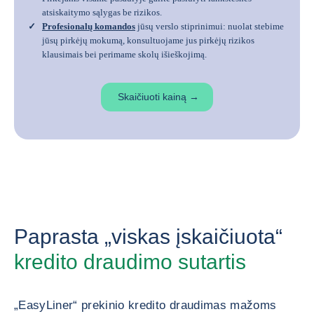
atsiskaitymo sąlygas be rizikos.
Profesionalų komandos
jūsų verslo stiprinimui: nuolat stebime
jūsų pirkėjų mokumą, konsultuojame jus pirkėjų rizikos
klausimais bei perimame skolų išieškojimą.
Skaičiuoti kainą
→
Paprasta „viskas įskaičiuota“
kredito draudimo sutartis
„EasyLiner“ prekinio kredito draudimas mažoms