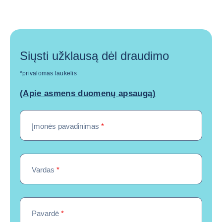
Siųsti užklausą dėl draudimo
*privalomas laukelis
(Apie asmens duomenų apsaugą)
Įmonės pavadinimas
*
Vardas
*
Pavardė
*