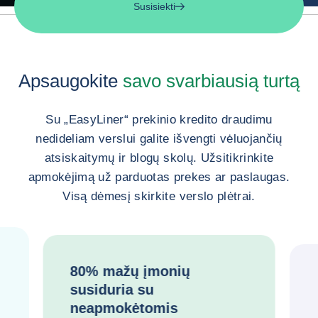
Susisiekti
Apsaugokite
savo svarbiausią turtą
Su „EasyLiner“ prekinio kredito draudimu
nedideliam verslui galite išvengti vėluojančių
atsiskaitymų ir blogų skolų. Užsitikrinkite
apmokėjimą už parduotas prekes ar paslaugas.
Visą dėmesį skirkite verslo plėtrai.
80% mažų įmonių
susiduria su
neapmokėtomis