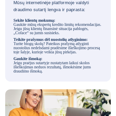
Mūsų internetinėje platformoje valdyti
draudimo sutartį lengva ir paprasta:
Sekite klientų mokumą:
Gaukite mūsų ekspertų kredito limitų rekomendacijas.
Jeigu jūsų klientų finansinė situacija pablogės,
„Coface“ su jumis susisieks.
Teikite prašymus dėl nuostolių atlyginimo:
Turite blogų skolų? Pateikus prašymą atlyginti
nuostolius nedelsdami pradėsime išieškojimo procesą
toje šalyje, kurioje veikia jūsų pirkėjas.
Gaukite išmoką:
Jeigu praėjus sutartyje nustatytam laikui skolos
išieškojimas neduos rezultatų, išmokėsime jums
draudimo išmoką.