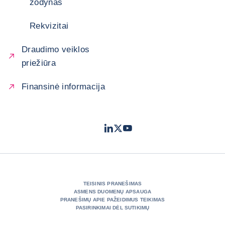
žodynas
Rekvizitai
Draudimo veiklos
priežiūra
Finansinė informacija
LinkedIn
Twitter
Youtube
- „Coface“
- „Coface“
- „Coface“
TEISINIS PRANEŠIMAS
ASMENS DUOMENŲ APSAUGA
PRANEŠIMŲ APIE PAŽEIDIMUS TEIKIMAS
PASIRINKIMAI DĖL SUTIKIMŲ