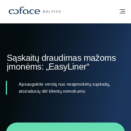
Eiti į turinį
Grįžti į pradžią
Me
„COFACE“ FOR TRADE - GRUPĖS PUSL
BALTICS
Sąskaitų draudimas mažoms
įmonėms: „EasyLiner“
Apsaugokite verslą nuo neapmokėtų sąskaitų,
atsiradusių dėl klientų nemokumo