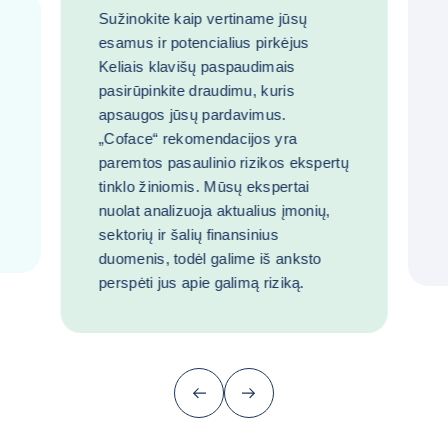
Sužinokite kaip vertiname jūsų
esamus ir potencialius pirkėjus
Keliais klavišų paspaudimais
pasirūpinkite draudimu, kuris
apsaugos jūsų pardavimus.
„Coface“ rekomendacijos yra
paremtos pasaulinio rizikos ekspertų
tinklo žiniomis. Mūsų ekspertai
nuolat analizuoja aktualius įmonių,
sektorių ir šalių finansinius
duomenis, todėl galime iš anksto
perspėti jus apie galimą riziką.
Ankstesnis (grįžti prie paskutinio punkt
Kitas