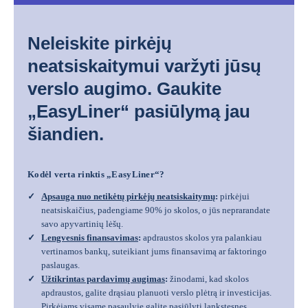
„EasyLiner“ prekinio kredito dra
Neleiskite pirkėjų
neatsiskaitymui varžyti jūsų
verslo augimo. Gaukite
„EasyLiner“ pasiūlymą jau
šiandien.
Kodėl verta rinktis „EasyLiner“?
Apsauga nuo netikėtų pirkėjų neatsiskaitymų
:
pirkėjui
neatsiskaičius, padengiame 90% jo skolos, o jūs neprarandate
savo apyvartinių lėšų.
Lengvesnis finansavimas
:
apdraustos skolos yra palankiau
vertinamos bankų, suteikiant jums finansavimą ar faktoringo
paslaugas.
Užtikrintas pardavimų augimas
:
žinodami, kad skolos
apdraustos, galite drąsiau planuoti verslo plėtrą ir investicijas.
Pirkėjams visame pasaulyje galite pasiūlyti lankstesnes