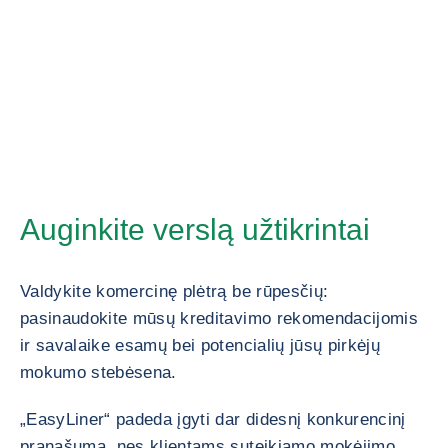
Auginkite verslą užtikrintai
Valdykite komercinę plėtrą be rūpesčių:
pasinaudokite mūsų kreditavimo rekomendacijomis
ir savalaike esamų bei potencialių jūsų pirkėjų
mokumo stebėsena.
„EasyLiner“ padeda įgyti dar didesnį konkurencinį
pranašumą, nes klientams suteikiamo mokėjimo