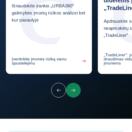
didelėms
Išnaudokite įrankio „URBA360“
„TradeLin
galimybes įmonių rizikos analizei bet
kur pasaulyje
Apdrauskite s
neapmokėtų s
„TradeLiner“
„TradeLiner“: p
Įvertinkite įmonės riziką vienu
draudimas vidu
spustelėjimu
įmonėms
Ankstesnis
Kitas