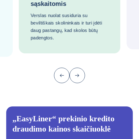
sąskaitomis
Verslas nuolat susiduria su
beviltiškais skolininkais ir turi įdėti
daug pastangų, kad skolos būtų
padengtos.
Ankstesnis (grįžti prie paskutinio punkt
Kitas