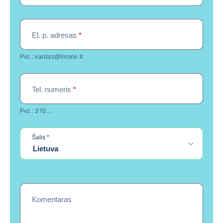
El. p. adresas
*
Pvz.: vardas@imone.lt
Tel. numeris
*
Pvz.: 370....
required
Šalis
*
Lietuva
Komentaras