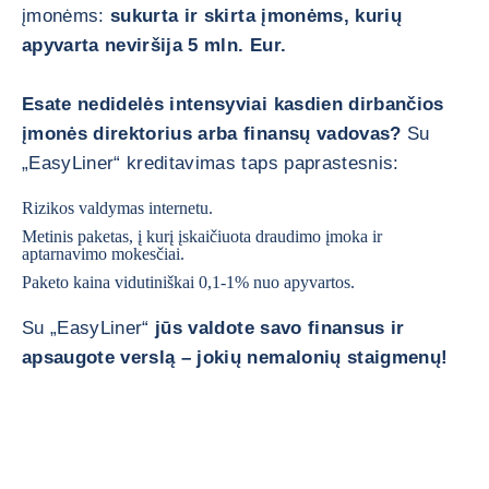
įmonėms:
sukurta ir skirta įmonėms, kurių
apyvarta neviršija 5 mln. Eur.
Esate nedidelės intensyviai kasdien dirbančios
įmonės direktorius arba finansų vadovas?
Su
„EasyLiner“ kreditavimas taps paprastesnis:
Rizikos valdymas internetu.
Metinis paketas, į kurį įskaičiuota draudimo įmoka ir
aptarnavimo mokesčiai.
Paketo kaina vidutiniškai 0,1-1% nuo apyvartos.
Su „EasyLiner“
jūs valdote savo finansus ir
apsaugote verslą – jokių nemalonių staigmenų!