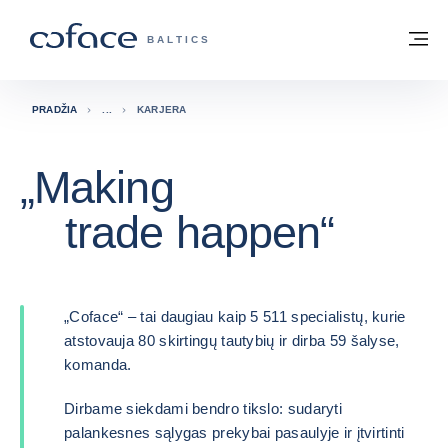
Eiti į turinį
Grįžti į pradžią
Me
„COFACE“ FOR TRADE - GRUPĖS PUSL
BALTICS
PRADŽIA
KARJERA
„Making
trade happen“
„Coface“ – tai daugiau kaip 5 511 specialistų, kurie
atstovauja 80 skirtingų tautybių ir dirba 59 šalyse,
komanda.
Dirbame siekdami bendro tikslo: sudaryti
palankesnes sąlygas prekybai pasaulyje ir įtvirtinti