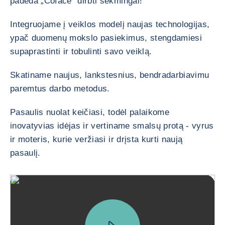
padeda „Coface“ dirbti sėkmingai!
Integruojame į veiklos modelį naujas technologijas,
ypač duomenų mokslo pasiekimus, stengdamiesi
supaprastinti ir tobulinti savo veiklą.
Skatiname naujus, lankstesnius, bendradarbiavimu
paremtus darbo metodus.
Pasaulis nuolat keičiasi, todėl palaikome
inovatyvias idėjas ir vertiname smalsų protą - vyrus
ir moteris, kurie veržiasi ir drįsta kurti naują
pasaulį.