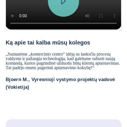
In innovation, we do two main things. We have a prospective work, tr
Ką apie tai kalba mūsų kolegos
„Sumanėme „komercinio centro“ idėją su lanksčiu procesų
valdymu ir pažangia technologija, kad galėtume suburti naują
komandą, kurios pagrindinė užduotis būtų klientų aptarnavimas.
Tai padėjo mums pagerinti aptarnavimo kokybę!“
Bjoern M., Vyresnioji vystymo projektų vadovė
(Vokietija)