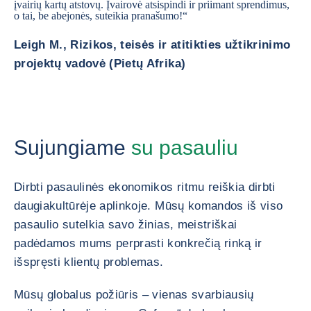
įvairių kartų atstovų. Įvairovė atsispindi ir priimant sprendimus,
o tai, be abejonės, suteikia pranašumo!“
Leigh M., Rizikos, teisės ir atitikties užtikrinimo
projektų vadovė (Pietų Afrika)
Sujungiame
su pasauliu
Dirbti pasaulinės ekonomikos ritmu reiškia dirbti
daugiakultūrėje aplinkoje. Mūsų komandos iš viso
pasaulio sutelkia savo žinias, meistriškai
padėdamos mums perprasti konkrečią rinką ir
išspręsti klientų problemas.
Mūsų globalus požiūris – vienas svarbiausių