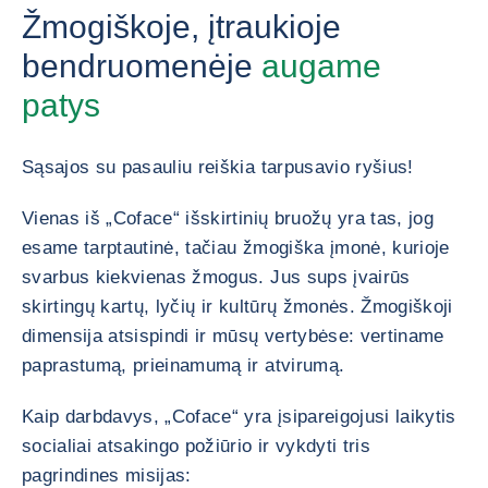
Žmogiškoje, įtraukioje
bendruomenėje
augame
patys
Sąsajos su pasauliu reiškia tarpusavio ryšius!
Vienas iš „Coface“ išskirtinių bruožų yra tas, jog
esame tarptautinė, tačiau žmogiška įmonė, kurioje
svarbus kiekvienas žmogus. Jus sups įvairūs
skirtingų kartų, lyčių ir kultūrų žmonės. Žmogiškoji
dimensija atsispindi ir mūsų vertybėse: vertiname
paprastumą, prieinamumą ir atvirumą.
Kaip darbdavys, „Coface“ yra įsipareigojusi laikytis
socialiai atsakingo požiūrio ir vykdyti tris
pagrindines misijas: