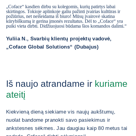
„Coface“ kasdien dirbu su kolegomis, kurių patirtys labai
skirtingos. Tokioje aplinkoje galiu pažinti įvairias kultūras ir
požiūrius, net neišeidama iš biuro! Mūsų įvairovė skatina
kūrybiškumą ir gerina įmonės rezultatus. Dėl to „Coface“ yra
puiki vieta dirbti. Didžiuojuosi būdama šios komandos dalimi.“
Yuliia N., Svarbių klientų projektų vadovė,
„Coface Global Solutions“ (Dubajus)
Iš naujo atrandame ir
kuriame
ateitį
Kiekvieną dieną siekiame vis naujų aukštumų,
nuolat bandome pranokti savo pasiekimus ir
ankstesnes sėkmes. Jau daugiau kaip 80 metus tai