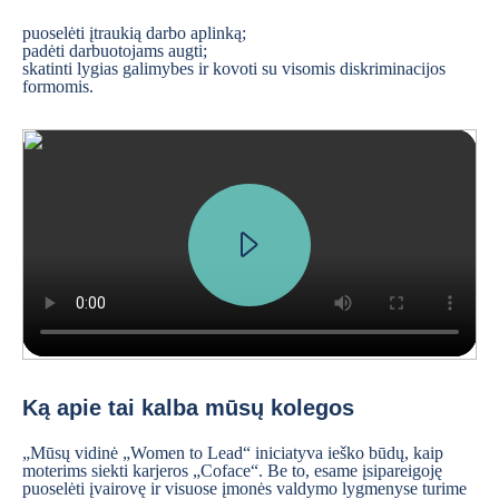
puoselėti įtraukią darbo aplinką;
padėti darbuotojams augti;
skatinti lygias galimybes ir kovoti su visomis diskriminacijos
formomis.
The Happeners Making Trade Happen How does Coface connect you to th
Ką apie tai kalba mūsų kolegos
„Mūsų vidinė „Women to Lead“ iniciatyva ieško būdų, kaip
moterims siekti karjeros „Coface“. Be to, esame įsipareigoję
puoselėti įvairovę ir visuose įmonės valdymo lygmenyse turime