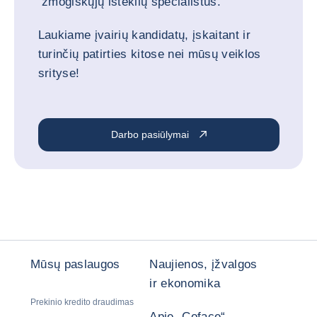
žmogiškųjų išteklių specialistus.
Laukiame įvairių kandidatų, įskaitant ir
turinčių patirties kitose nei mūsų veiklos
srityse!
Darbo pasiūlymai
Mūsų paslaugos
Naujienos, įžvalgos
ir ekonomika
Prekinio kredito draudimas
Apie „Coface“