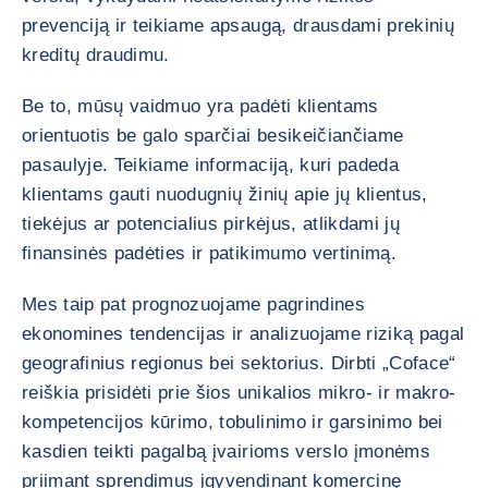
prevenciją ir teikiame apsaugą, drausdami prekinių
kreditų draudimu.
Be to, mūsų vaidmuo yra padėti klientams
orientuotis be galo sparčiai besikeičiančiame
pasaulyje. Teikiame informaciją, kuri padeda
klientams gauti nuodugnių žinių apie jų klientus,
tiekėjus ar potencialius pirkėjus, atlikdami jų
finansinės padėties ir patikimumo vertinimą.
Mes taip pat prognozuojame pagrindines
ekonomines tendencijas ir analizuojame riziką pagal
geografinius regionus bei sektorius. Dirbti „Coface“
reiškia prisidėti prie šios unikalios mikro- ir makro-
kompetencijos kūrimo, tobulinimo ir garsinimo bei
kasdien teikti pagalbą įvairioms verslo įmonėms
priimant sprendimus įgyvendinant komercinę