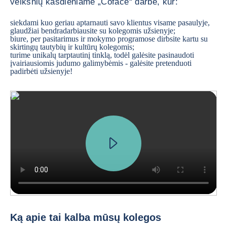
veiksnių kasdieniame „Coface“ darbe, kur:
siekdami kuo geriau aptarnauti savo klientus visame pasaulyje,
glaudžiai bendradarbiausite su kolegomis užsienyje;
biure, per pasitarimus ir mokymo programose dirbsite kartu su
skirtingų tautybių ir kultūrų kolegomis;
turime unikalų tarptautinį tinklą, todėl galėsite pasinaudoti
įvairiausiomis judumo galimybėmis - galėsite pretenduoti
padirbėti užsienyje!
We received a request from a major French car manufacturer, who want
Ką apie tai kalba mūsų kolegos