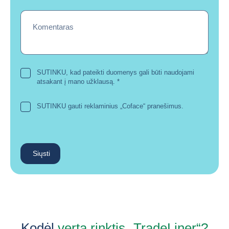
Komentaras
SUTINKU, kad pateikti duomenys gali būti naudojami
atsakant į mano užklausą.
*
SUTINKU gauti reklaminius „Coface“ pranešimus.
Siųsti
Kodėl
verta rinktis „TradeLiner“?