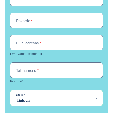
Pavardė
*
El. p. adresas
*
Pvz.: vardas@imone.lt
Tel. numeris
*
Pvz.: 370....
required
Šalis
*
Lietuva