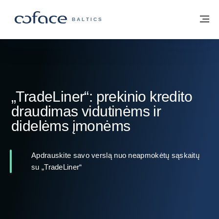
Eiti į turinį
Grįžti į pradžią
Me
„COFACE“ FOR TRADE - GRUPĖS PUSL
BALTICS
„TradeLiner“: prekinio kredito
draudimas vidutinėms ir
didelėms įmonėms
Apdrauskite savo verslą nuo neapmokėtų sąskaitų
su „TradeLiner“