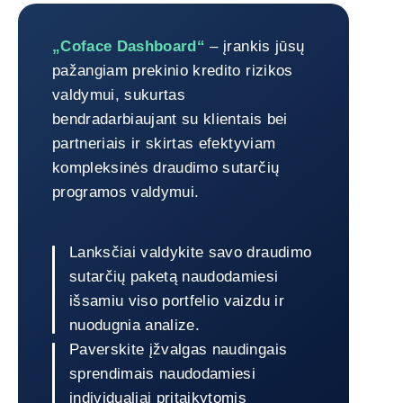
„Coface Dashboard“
„Coface Dashboard“
– įrankis jūsų
pažangiam prekinio kredito rizikos
valdymui, sukurtas
bendradarbiaujant su klientais bei
partneriais ir skirtas efektyviam
kompleksinės draudimo sutarčių
programos valdymui.
Lanksčiai valdykite savo draudimo
sutarčių paketą naudodamiesi
išsamiu viso portfelio vaizdu ir
nuodugnia analize.
Paverskite įžvalgas naudingais
sprendimais naudodamiesi
individualiai pritaikytomis