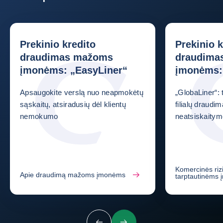
Prekinio kredito
Prekinio k
draudimas mažoms
draudimas
įmonėms: „EasyLiner“
įmonėms:
Apsaugokite verslą nuo neapmokėtų
„GlobaLiner“: t
sąskaitų, atsiradusių dėl klientų
filialų draudi
nemokumo
neatsiskaitym
Komercinės riz
Apie draudimą mažoms įmonėms
tarptautinėms