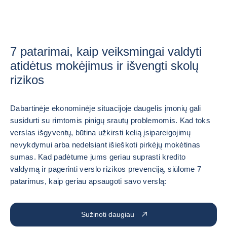
7 patarimai, kaip veiksmingai valdyti
atidėtus mokėjimus ir išvengti skolų
rizikos
Dabartinėje ekonominėje situacijoje daugelis įmonių gali
susidurti su rimtomis pinigų srautų problemomis. Kad toks
verslas išgyventų, būtina užkirsti kelią įsipareigojimų
nevykdymui arba nedelsiant išieškoti pirkėjų mokėtinas
sumas. Kad padėtume jums geriau suprasti kredito
valdymą ir pagerinti verslo rizikos prevenciją, siūlome 7
patarimus, kaip geriau apsaugoti savo verslą:
Sužinoti daugiau