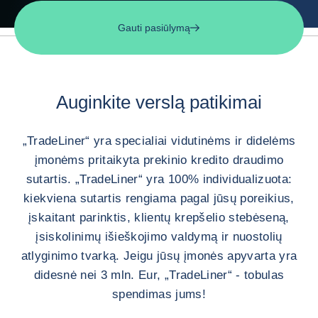
Gauti pasiūlymą
Auginkite verslą patikimai
„TradeLiner“ yra specialiai vidutinėms ir didelėms
įmonėms pritaikyta prekinio kredito draudimo
sutartis. „TradeLiner“ yra 100% individualizuota:
kiekviena sutartis rengiama pagal jūsų poreikius,
įskaitant parinktis, klientų krepšelio stebėseną,
įsiskolinimų išieškojimo valdymą ir nuostolių
atlyginimo tvarką. Jeigu jūsų įmonės apyvarta yra
didesnė nei 3 mln. Eur, „TradeLiner“ - tobulas
spendimas jums!