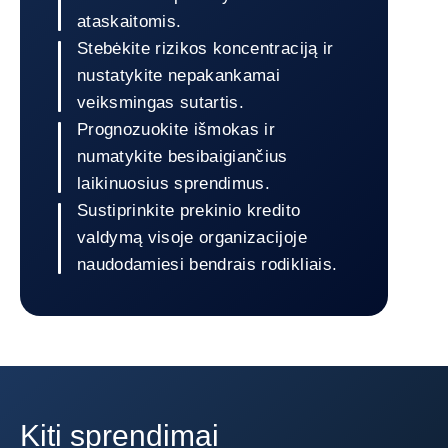
ataskaitomis.
Stebėkite rizikos koncentraciją ir
nustatykite nepakankamai
veiksmingas sutartis.
Prognozuokite išmokas ir
numatykite besibaigiančius
laikinuosius sprendimus.
Sustiprinkite prekinio kredito
valdymą visoje organizacijoje
naudodamiesi bendrais rodikliais.
Grįžti į „Coface Dashboard“
Kiti sprendimai