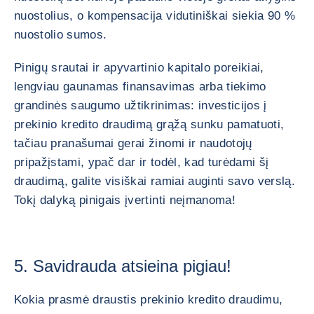
nuostolius, o kompensacija vidutiniškai siekia 90 %
nuostolio sumos.
Pinigų srautai ir apyvartinio kapitalo poreikiai,
lengviau gaunamas finansavimas arba tiekimo
grandinės saugumo užtikrinimas: investicijos į
prekinio kredito draudimą grąžą sunku pamatuoti,
tačiau pranašumai gerai žinomi ir naudotojų
pripažįstami, ypač dar ir todėl, kad turėdami šį
draudimą, galite visiškai ramiai auginti savo verslą.
Tokį dalyką pinigais įvertinti neįmanoma!
5. Savidrauda atsieina pigiau!
Kokia prasmė draustis prekinio kredito draudimu,