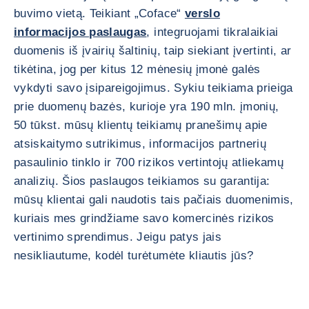
buvimo vietą. Teikiant „Coface“
verslo
informacijos paslaugas
, integruojami tikralaikiai
duomenis iš įvairių šaltinių, taip siekiant įvertinti, ar
tikėtina, jog per kitus 12 mėnesių įmonė galės
vykdyti savo įsipareigojimus. Sykiu teikiama prieiga
prie duomenų bazės, kurioje yra 190 mln. įmonių,
50 tūkst. mūsų klientų teikiamų pranešimų apie
atsiskaitymo sutrikimus, informacijos partnerių
pasaulinio tinklo ir 700 rizikos vertintojų atliekamų
analizių. Šios paslaugos teikiamos su garantija:
mūsų klientai gali naudotis tais pačiais duomenimis,
kuriais mes grindžiame savo komercinės rizikos
vertinimo sprendimus. Jeigu patys jais
nesikliautume, kodėl turėtumėte kliautis jūs?