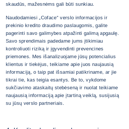
skaudūs, mažesnėms gali būti sunkiau.
Naudodamiesi „Coface“ verslo informacijos ir
prekinio kredito draudimo paslaugomis, galite
pagerinti savo galimybes atpažinti galimą apgaulę.
Savo sprendimais padedame jums įtikimiau
kontroliuoti riziką ir įgyvendinti prevencines
priemones. Mes išanalizuojame jūsų potencialius
klientus ir tiekėjus, teikiame apie juos naujausią
informaciją, o taip pat išsamiai patikriname, ar jie
tikrai tie, kas teigia esantys. Be to, vykdome
sukčiavimo ataskaitų stebėseną ir nuolat teikiame
naujausią informaciją apie įtartiną veiklą, susijusią
su jūsų verslo partneriais.