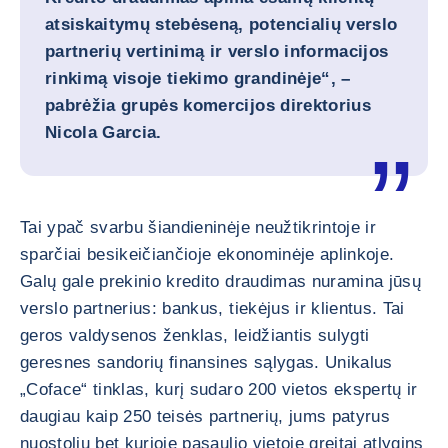
atsiskaitymų stebėseną, potencialių verslo
partnerių vertinimą ir verslo informacijos
rinkimą visoje tiekimo grandinėje“, –
pabrėžia
grupės komercijos direktorius
Nicola Garcia.
Tai ypač svarbu šiandieninėje neužtikrintoje ir
sparčiai besikeičiančioje ekonominėje aplinkoje.
Galų gale prekinio kredito draudimas nuramina jūsų
verslo partnerius: bankus, tiekėjus ir klientus. Tai
geros valdysenos ženklas, leidžiantis sulygti
geresnes sandorių finansines sąlygas. Unikalus
„Coface“ tinklas, kurį sudaro 200 vietos ekspertų ir
daugiau kaip 250 teisės partnerių, jums patyrus
nuostolių bet kurioje pasaulio vietoje greitai atlygins