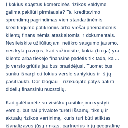
Į kokius spąstus komercinės rizikos valdyme
galima pakliūti pirmiausia? Tai kreditavimo
sprendimų pagrindimas vien standartinėmis
kreditingumo patikromis arba viešai prieinamomis
klientų finansinėmis ataskaitomis ir dokumentais.
Nesileiskite užliūliuojami netikro saugumo jausmo,
nes kyla pavojus, kad sužinosite, kokia (bloga) yra
kliento arba tiekėjo finansinė padėtis tik tada, kai...
jo verslo griūtis jau bus prasidėjusi. Tuomet bus
sunku išnarplioti tokius verslo santykius ir iš jų
pasitraukti. Dar blogiau – rizikuojate patys patirti
didelių finansinių nuostolių.
Kad galėtumėte su visišku pasitikėjimu vystyti
verslą, būtinai privalote turėti išsamų, tikslų ir
aktualų rizikos vertinimą, kuris turi būti atliktas
išanalizavus jūsų rinkas, partnerius ir jų geografinę