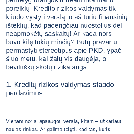
pernelyg brangus ir neatitinka mano
poreikių. Kredito rizikos valdymas tik
kliudo vystyti verslą, o aš turiu finansinių
išteklių, kad padengčiau nuostolius dėl
neapmokėtų sąskaitų! Ar kada nors
buvo kilę tokių minčių? Būtų pravartu
permąstyti stereotipus apie PKD, ypač
šiuo metu, kai žalų vis daugėja, o
beviltiškų skolų rizika auga.
1. Kreditų rizikos valdymas stabdo
pardavimus.
Vienam norisi apsaugoti verslą, kitam – užkariauti
naujas rinkas. Ar galima teigti, kad tas, kuris