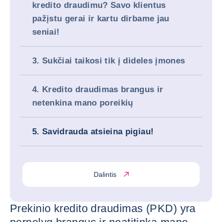
kredito draudimu? Savo klientus
pažįstu gerai ir kartu dirbame jau
seniai!
3. Sukčiai taikosi tik į dideles įmones
4. Kredito draudimas brangus ir
netenkina mano poreikių
5. Savidrauda atsieina pigiau!
Dalintis
Prekinio kredito draudimas (PKD) yra