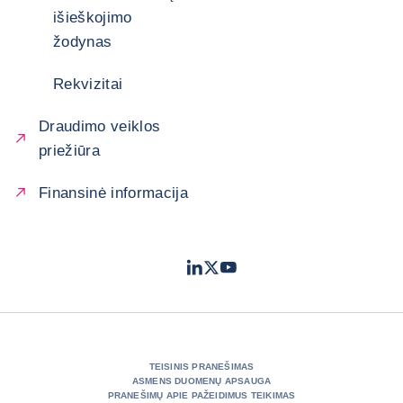
išieškojimo
žodynas
Rekvizitai
Draudimo veiklos
priežiūra
Finansinė informacija
LinkedIn
Twitter
Youtube
- „Coface“
- „Coface“
- „Coface“
TEISINIS PRANEŠIMAS
ASMENS DUOMENŲ APSAUGA
PRANEŠIMŲ APIE PAŽEIDIMUS TEIKIMAS