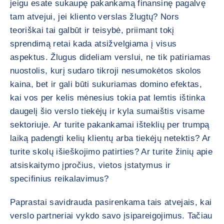
jeigu esate sukaupę pakankamą finansinę pagalvę
tam atvejui, jei kliento verslas žlugtų? Nors
teoriškai tai galbūt ir teisybė, priimant tokį
sprendimą retai kada atsižvelgiama į visus
aspektus. Žlugus dideliam verslui, ne tik patiriamas
nuostolis, kurį sudaro tikroji nesumokėtos skolos
kaina, bet ir gali būti sukuriamas domino efektas,
kai vos per kelis mėnesius tokia pat lemtis ištinka
daugelį šio verslo tiekėjų ir kyla sumaištis visame
sektoriuje. Ar turite pakankamai išteklių per trumpą
laiką padengti kelių klientų arba tiekėjų netektis? Ar
turite skolų išieškojimo patirties? Ar turite žinių apie
atsiskaitymo įpročius, vietos įstatymus ir
specifinius reikalavimus?
Paprastai savidrauda pasirenkama tais atvejais, kai
verslo partneriai vykdo savo įsipareigojimus. Tačiau