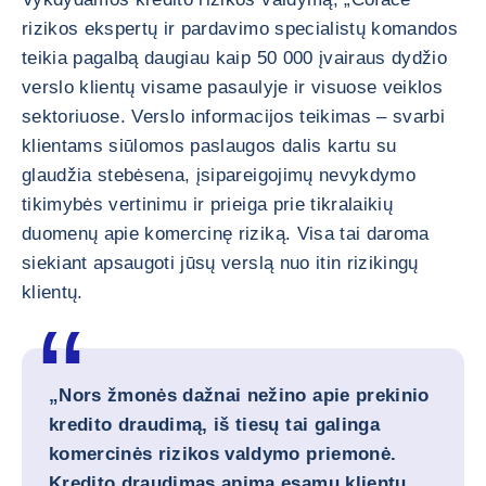
rizikos ekspertų ir pardavimo specialistų komandos
teikia pagalbą daugiau kaip 50 000 įvairaus dydžio
verslo klientų visame pasaulyje ir visuose veiklos
sektoriuose. Verslo informacijos teikimas – svarbi
klientams siūlomos paslaugos dalis kartu su
glaudžia stebėsena, įsipareigojimų nevykdymo
tikimybės vertinimu ir prieiga prie tikralaikių
duomenų apie komercinę riziką. Visa tai daroma
siekiant apsaugoti jūsų verslą nuo itin rizikingų
klientų.
„Nors žmonės dažnai nežino apie prekinio
kredito draudimą, iš tiesų tai galinga
komercinės rizikos valdymo priemonė.
Kredito draudimas apima esamų klientų