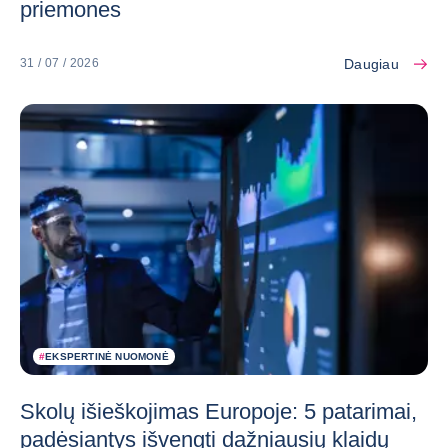
priemones
Daugiau
31 / 07 / 2026
#
EKSPERTINĖ NUOMONĖ
Skolų išieškojimas Europoje: 5 patarimai,
padėsiantys išvengti dažniausių klaidų