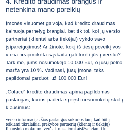
4. Kredito draudimas brangus ir
netenkina mano poreikių
Įmonės visuomet galvoja, kad kredito draudimas
kainuoja pernelyg brangiai, bet tik tol, kol jų verslo
partneriai (klientai arba tiekėjai) vykdo savo
įsipareigojimus! Ar žinote, kokį iš tiesų poveikį vos
viena neapmokėta sąskaita gali turėti jūsų verslui?
Tarkime, jums nesumokėjo 10 000 Eur, o jūsų pelno
marža yra 10 %. Vadinasi, jūsų įmonei teks
papildomai parduoti už 100 000 Eur!
„Coface“ kredito draudimas apima papildomas
paslaugas, kurios padeda spręsti nesumokėtų skolų
klausimus:
verslo informacija: šios paslaugos sukurtos tam, kad būtų
teikiami tikralaikiai prekybos partnerių (klientų ir tiekėjų)
finansinio mokumo įverčiai, nustatomi atsižvelgiant į jų