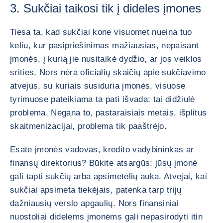
3. Sukčiai taikosi tik į dideles įmones
Tiesa ta, kad sukčiai kone visuomet nueina tuo
keliu, kur pasipriešinimas mažiausias, nepaisant
įmonės, į kurią jie nusitaikė dydžio, ar jos veiklos
srities. Nors nėra oficialių skaičių apie sukčiavimo
atvejus, su kuriais susiduria įmonės, visuose
tyrimuose pateikiama ta pati išvada: tai didžiulė
problema. Negana to, pastaraisiais metais, išplitus
skaitmenizacijai, problema tik paaštrėjo.
Esate įmonės vadovas, kredito vadybininkas ar
finansų direktorius? Būkite atsargūs: jūsų įmonė
gali tapti sukčių arba apsimetėlių auka. Atvejai, kai
sukčiai apsimeta tiekėjais, patenka tarp trijų
dažniausių verslo apgaulių. Nors finansiniai
nuostoliai didelėms įmonėms gali nepasirodyti itin