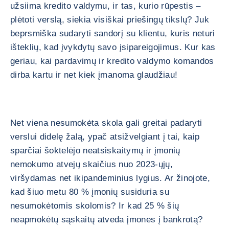
užsiima kredito valdymu, ir tas, kurio rūpestis –
plėtoti verslą, siekia visiškai priešingų tikslų? Juk
beprsmiška sudaryti sandorį su klientu, kuris neturi
išteklių, kad įvykdytų savo įsipareigojimus. Kur kas
geriau, kai pardavimų ir kredito valdymo komandos
dirba kartu ir net kiek įmanoma glaudžiau!
Net viena nesumokėta skola gali greitai padaryti
verslui didelę žalą, ypač atsižvelgiant į tai, kaip
sparčiai šoktelėjo neatsiskaitymų ir įmonių
nemokumo atvejų skaičius nuo 2023-ųjų,
viršydamas net ikipandeminius lygius. Ar žinojote,
kad šiuo metu 80 % įmonių susiduria su
nesumokėtomis skolomis? Ir kad 25 % šių
neapmokėtų sąskaitų atveda įmones į bankrotą?