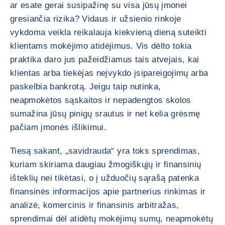
ar esate gerai susipažinę su visa jūsų įmonei
gresiančia rizika? Vidaus ir užsienio rinkoje
vykdoma veikla reikalauja kiekvieną dieną suteikti
klientams mokėjimo atidėjimus. Vis dėlto tokia
praktika daro jus pažeidžiamus tais atvejais, kai
klientas arba tiekėjas neįvykdo įsipareigojimų arba
paskelbia bankrotą. Jeigu taip nutinka,
neapmokėtos sąskaitos ir nepadengtos skolos
sumažina jūsų pinigų srautus ir net kelia grėsmę
pačiam įmonės išlikimui.
Tiesą sakant, „savidrauda“ yra toks sprendimas,
kuriam skiriama daugiau žmogiškųjų ir finansinių
išteklių nei tikėtasi, o į užduočių sąrašą patenka
finansinės informacijos apie partnerius rinkimas ir
analizė, komercinis ir finansinis arbitražas,
sprendimai dėl atidėtų mokėjimų sumų, neapmokėtų