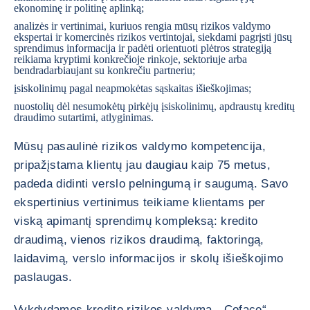
ekonominę ir politinę aplinką;
analizės ir vertinimai, kuriuos rengia mūsų rizikos valdymo
ekspertai ir komercinės rizikos vertintojai, siekdami pagrįsti jūsų
sprendimus informacija ir padėti orientuoti plėtros strategiją
reikiama kryptimi konkrečioje rinkoje, sektoriuje arba
bendradarbiaujant su konkrečiu partneriu;
įsiskolinimų pagal neapmokėtas sąskaitas išieškojimas;
nuostolių dėl nesumokėtų pirkėjų įsiskolinimų, apdraustų kreditų
draudimo sutartimi, atlyginimas.
Mūsų pasaulinė rizikos valdymo kompetencija,
pripažįstama klientų jau daugiau kaip 75 metus,
padeda didinti verslo pelningumą ir saugumą. Savo
ekspertinius vertinimus teikiame klientams per
viską apimantį sprendimų kompleksą: kredito
draudimą, vienos rizikos draudimą, faktoringą,
laidavimą, verslo informacijos ir skolų išieškojimo
paslaugas.
Vykdydamos kredito rizikos valdymą, „Coface“