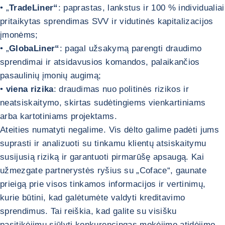
• „
TradeLiner“
: paprastas, lankstus ir 100 % individualiai
pritaikytas sprendimas SVV ir vidutinės kapitalizacijos
įmonėms;
• „
GlobaLiner“
: pagal užsakymą parengti draudimo
sprendimai ir atsidavusios komandos, palaikančios
pasaulinių įmonių augimą;
•
viena rizika
: draudimas nuo politinės rizikos ir
neatsiskaitymo, skirtas sudėtingiems vienkartiniams
arba kartotiniams projektams.
Ateities numatyti negalime. Vis dėlto galime padėti jums
suprasti ir analizuoti su tinkamu klientų atsiskaitymu
susijusią riziką ir garantuoti pirmarūšę apsaugą. Kai
užmezgate partnerystės ryšius su „Coface“, gaunate
prieigą prie visos tinkamos informacijos ir vertinimų,
kurie būtini, kad galėtumėte valdyti kreditavimo
sprendimus. Tai reiškia, kad galite su visišku
pasitikėjimu siūlyti konkurencingas mokėjimo atidėjimo