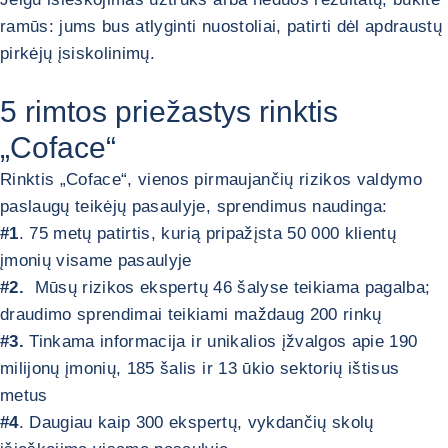
ramūs: jums bus atlyginti nuostoliai, patirti dėl apdraustų
pirkėjų įsiskolinimų.
5 rimtos priežastys rinktis
„Coface“
Rinktis „Coface“, vienos pirmaujančių rizikos valdymo
paslaugų teikėjų pasaulyje, sprendimus naudinga:
#1
. 75 metų patirtis, kurią pripažįsta 50 000 klientų
įmonių visame pasaulyje
#2.
Mūsų rizikos ekspertų 46 šalyse teikiama pagalba;
draudimo sprendimai teikiami maždaug 200 rinkų
#3.
Tinkama informacija ir unikalios įžvalgos apie 190
milijonų įmonių, 185 šalis ir 13 ūkio sektorių ištisus
metus
#4
. Daugiau kaip 300 ekspertų, vykdančių skolų