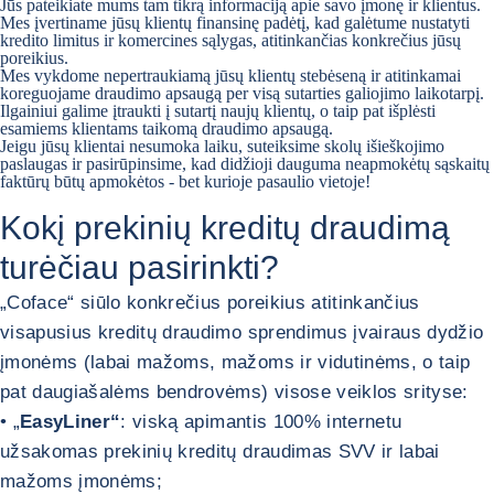
Jūs pateikiate mums tam tikrą informaciją apie savo įmonę ir klientus.
Mes įvertiname jūsų klientų finansinę padėtį, kad galėtume nustatyti
kredito limitus ir komercines sąlygas, atitinkančias konkrečius jūsų
poreikius.
Mes vykdome nepertraukiamą jūsų klientų stebėseną ir atitinkamai
koreguojame draudimo apsaugą per visą sutarties galiojimo laikotarpį.
Ilgainiui galime įtraukti į sutartį naujų klientų, o taip pat išplėsti
esamiems klientams taikomą draudimo apsaugą.
Jeigu jūsų klientai nesumoka laiku, suteiksime skolų išieškojimo
paslaugas ir pasirūpinsime, kad didžioji dauguma neapmokėtų sąskaitų
faktūrų būtų apmokėtos - bet kurioje pasaulio vietoje!
Kokį prekinių kreditų draudimą
turėčiau pasirinkti?
„Coface“ siūlo konkrečius poreikius atitinkančius
visapusius kreditų draudimo sprendimus įvairaus dydžio
įmonėms (labai mažoms, mažoms ir vidutinėms, o taip
pat daugiašalėms bendrovėms) visose veiklos srityse:
• „
EasyLiner“
: viską apimantis 100% internetu
užsakomas prekinių kreditų draudimas SVV ir labai
mažoms įmonėms;