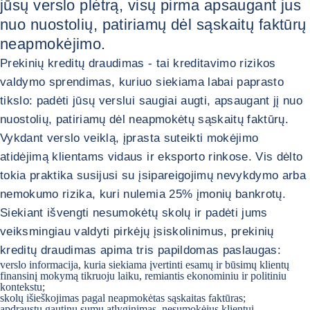
jūsų verslo plėtrą, visų pirma apsaugant jus
nuo nuostolių, patiriamų dėl sąskaitų faktūrų
neapmokėjimo.
Prekinių kreditų draudimas - tai kreditavimo rizikos
valdymo sprendimas, kuriuo siekiama labai paprasto
tikslo: padėti jūsų verslui saugiai augti, apsaugant jį nuo
nuostolių, patiriamų dėl neapmokėtų sąskaitų faktūrų.
Vykdant verslo veiklą, įprasta suteikti mokėjimo
atidėjimą klientams vidaus ir eksporto rinkose. Vis dėlto
tokia praktika susijusi su įsipareigojimų nevykdymo arba
nemokumo rizika, kuri nulemia 25% įmonių bankrotų.
Siekiant išvengti nesumokėtų skolų ir padėti jums
veiksmingiau valdyti pirkėjų įsiskolinimus, prekinių
kreditų draudimas apima tris papildomas paslaugas:
verslo informacija, kuria siekiama įvertinti esamų ir būsimų klientų
finansinį mokymą tikruoju laiku, remiantis ekonominiu ir politiniu
kontekstu;
skolų išieškojimas pagal neapmokėtas sąskaitas faktūras;
apdraustų gautinų sumų atlyginimas, nesumokėjus klientui.