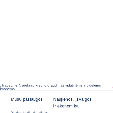
„TradeLiner“: prekinio kredito draudimas vidutinėms ir didelėms
įmonėms
Mūsų paslaugos
Naujienos, įžvalgos
ir ekonomika
Prekinio kredito draudimas