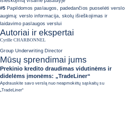
išieškojimą visame pasaulyje
#5
Papildomos paslaugos, padedančios puoselėti verslo
augimą: verslo informacija, skolų išieškojimas ir
laidavimo paslaugos verslui
Autoriai ir ekspertai
Cyrille CHARBONNEL
Group Underwriting Director
Mūsų sprendimai jums
Prekinio kredito draudimas vidutinėms ir
didelėms įmonėms: „TradeLiner“
Apdrauskite savo verslą nuo neapmokėtų sąskaitų su
„TradeLiner“