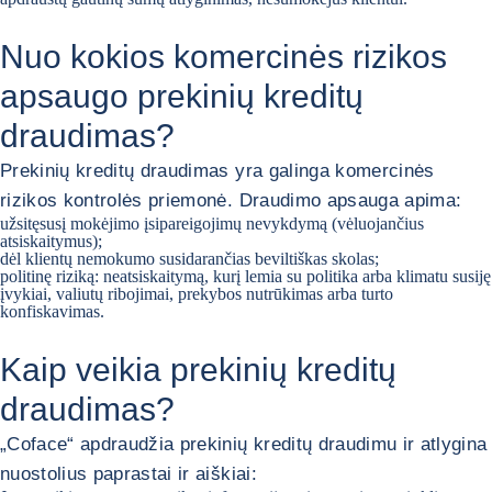
Nuo kokios komercinės rizikos
apsaugo prekinių kreditų
draudimas?
Prekinių kreditų draudimas yra galinga komercinės
rizikos kontrolės priemonė. Draudimo apsauga apima:
užsitęsusį mokėjimo įsipareigojimų nevykdymą (vėluojančius
atsiskaitymus);
dėl klientų nemokumo susidarančias beviltiškas skolas;
politinę riziką: neatsiskaitymą, kurį lemia su politika arba klimatu susiję
įvykiai, valiutų ribojimai, prekybos nutrūkimas arba turto
konfiskavimas.
Kaip veikia prekinių kreditų
draudimas?
„Coface“ apdraudžia prekinių kreditų draudimu ir atlygina
nuostolius paprastai ir aiškiai: