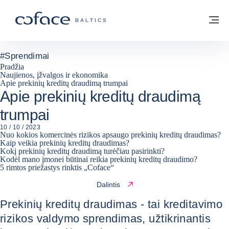
Eiti į turinį
Grįžti į pradžią
Me
„COFACE“ FOR TRADE - GRUPĖS PUSL
BALTICS
#
Sprendimai
Pradžia
Naujienos, įžvalgos ir ekonomika
Apie prekinių kreditų draudimą trumpai
Apie prekinių kreditų draudimą
trumpai
10 / 10 / 2023
Nuo kokios komercinės rizikos apsaugo prekinių kreditų draudimas?
Kaip veikia prekinių kreditų draudimas?
Kokį prekinių kreditų draudimą turėčiau pasirinkti?
Kodėl mano įmonei būtinai reikia prekinių kreditų draudimo?
5 rimtos priežastys rinktis „Coface“
Dalintis
Prekinių kreditų draudimas - tai kreditavimo
rizikos valdymo sprendimas, užtikrinantis