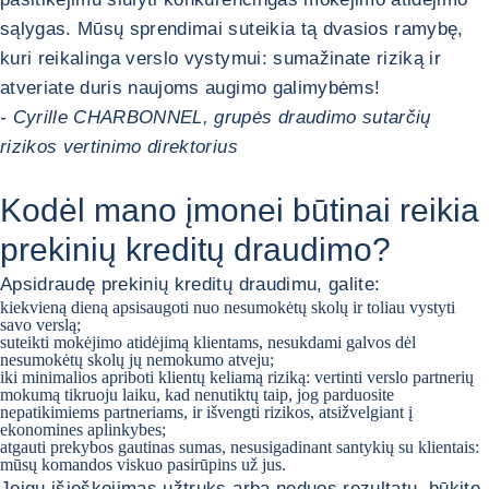
sąlygas. Mūsų sprendimai suteikia tą dvasios ramybę,
kuri reikalinga verslo vystymui: sumažinate riziką ir
atveriate duris naujoms augimo galimybėms!
- Cyrille CHARBONNEL, grupės draudimo sutarčių
rizikos vertinimo direktorius
Kodėl mano įmonei būtinai reikia
prekinių kreditų draudimo?
Apsidraudę prekinių kreditų draudimu, galite:
kiekvieną dieną apsisaugoti nuo nesumokėtų skolų ir toliau vystyti
savo verslą;
suteikti mokėjimo atidėjimą klientams, nesukdami galvos dėl
nesumokėtų skolų jų nemokumo atveju;
iki minimalios apriboti klientų keliamą riziką: vertinti verslo partnerių
mokumą tikruoju laiku, kad nenutiktų taip, jog parduosite
nepatikimiems partneriams, ir išvengti rizikos, atsižvelgiant į
ekonomines aplinkybes;
atgauti prekybos gautinas sumas, nesusigadinant santykių su klientais:
mūsų komandos viskuo pasirūpins už jus.
Jeigu išieškojimas užtruks arba neduos rezultatų, būkite