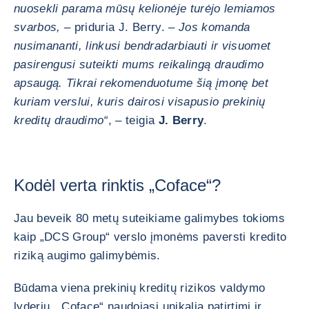
nuosekli parama mūsų kelionėje turėjo lemiamos
svarbos, –
priduria J. Berry. –
Jos komanda
nusimananti, linkusi bendradarbiauti ir visuomet
pasirengusi suteikti mums reikalingą draudimo
apsaugą. Tikrai rekomenduotume šią įmonę bet
kuriam verslui, kuris dairosi visapusio prekinių
kreditų draudimo“
, – teigia
J. Berry
.
Kodėl verta rinktis „Coface“?
Jau beveik 80 metų suteikiame galimybes tokioms
kaip „DCS Group“ verslo įmonėms paversti kredito
riziką augimo galimybėmis.
Būdama viena prekinių kreditų rizikos valdymo
lyderių, „Coface“ naudojasi unikalia patirtimi ir