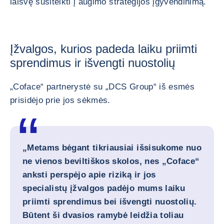
laisvę susitelkti į augimo strategijos įgyvendinimą.
Įžvalgos, kurios padeda laiku priimti
sprendimus ir išvengti nuostolių
„Coface“ partnerystė su „DCS Group“ iš esmės
prisidėjo prie jos sėkmės.
„Metams bėgant tikriausiai išsisukome nuo
ne vienos beviltiškos skolos, nes „Coface“
anksti perspėjo apie riziką ir jos
specialistų įžvalgos padėjo mums laiku
priimti sprendimus bei išvengti nuostolių.
Būtent ši dvasios ramybė leidžia toliau