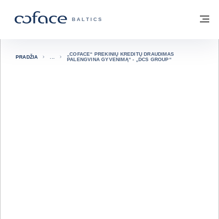
Eiti į turinį
Grįžti į pradžią
Me
„COFACE“ FOR TRADE - GRUPĖS PUSL
BALTICS
„COFACE“ PREKINIŲ KREDITŲ DRAUDIMAS
PRADŽIA
PALENGVINA GYVENIMĄ“ - „DCS GROUP“