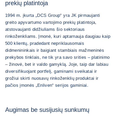
prekių platintoja
1994 m. įkurta „DCS Group“ yra JK pirmaujanti
greito apyvartumo vartojimo prekių platintoja,
atstovaujanti didžiuliams šio sektoriaus
rinkoženkliams. Įmonė, kuri aptarnauja daugiau kaip
500 klientų, pradedant nepriklausomais
didmenininkais ir baigiant stambiais mažmeninės
prekybos tinklais, ne tik yra savo srities – platinimo
– žinovė, bet ir valdo gamyklą. Joje, taip dar labiau
diversifikuojant portfelį, gaminami sveikatai ir
grožiui skirti nuosavų rinkoženklių produktai ir
pačios įmonės „Enliven“ serijos gaminiai.
Augimas be susijusių sunkumų