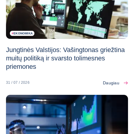
#
EKONOMIKA
Jungtinės Valstijos: Vašingtonas griežtina
muitų politiką ir svarsto tolimesnes
priemones
Daugiau
31 / 07 / 2026