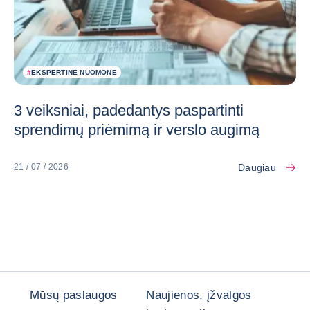
#
EKSPERTINĖ NUOMONĖ
3 veiksniai, padedantys paspartinti
sprendimų priėmimą ir verslo augimą
Daugiau
21 / 07 / 2026
Mūsų paslaugos
Naujienos, įžvalgos