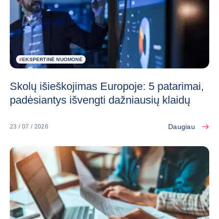
#
EKSPERTINĖ NUOMONĖ
Skolų išieškojimas Europoje: 5 patarimai,
padėsiantys išvengti dažniausių klaidų
Daugiau
23 / 07 / 2026