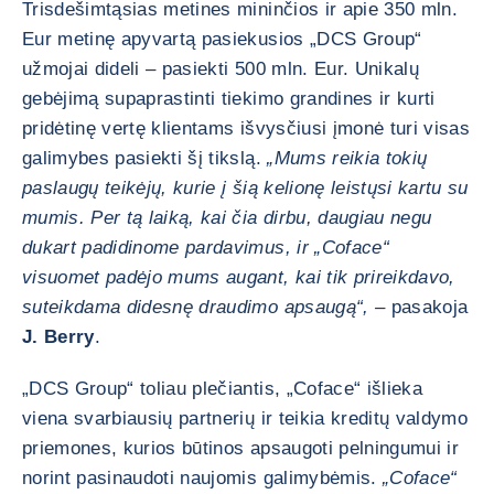
Trisdešimtąsias metines mininčios ir apie 350 mln.
Eur metinę apyvartą pasiekusios „DCS Group“
užmojai dideli – pasiekti 500 mln. Eur. Unikalų
gebėjimą supaprastinti tiekimo grandines ir kurti
pridėtinę vertę klientams išvysčiusi įmonė turi visas
galimybes pasiekti šį tikslą.
„Mums reikia tokių
paslaugų teikėjų, kurie į šią kelionę leistųsi kartu su
mumis. Per tą laiką, kai čia dirbu, daugiau negu
dukart padidinome pardavimus, ir „Coface“
visuomet padėjo mums augant, kai tik prireikdavo,
suteikdama didesnę draudimo apsaugą“, –
pasakoja
J. Berry
.
„DCS Group“ toliau plečiantis, „Coface“ išlieka
viena svarbiausių partnerių ir teikia kreditų valdymo
priemones, kurios būtinos apsaugoti pelningumui ir
norint pasinaudoti naujomis galimybėmis.
„Coface“