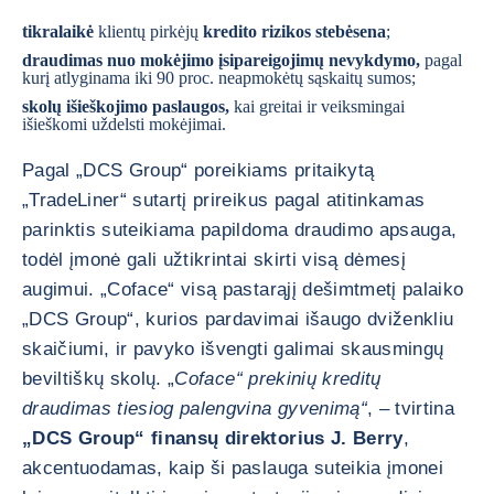
tikralaikė
klientų pirkėjų
kredito rizikos stebėsena
;
draudimas nuo mokėjimo įsipareigojimų nevykdymo,
pagal
kurį atlyginama iki 90 proc. neapmokėtų sąskaitų sumos;
skolų išieškojimo paslaugos,
kai greitai ir veiksmingai
išieškomi uždelsti mokėjimai.
Pagal „DCS Group“ poreikiams pritaikytą
„TradeLiner“ sutartį prireikus pagal atitinkamas
parinktis suteikiama papildoma draudimo apsauga,
todėl įmonė gali užtikrintai skirti visą dėmesį
augimui. „Coface“ visą pastarąjį dešimtmetį palaiko
„DCS Group“, kurios pardavimai išaugo dviženkliu
skaičiumi, ir pavyko išvengti galimai skausmingų
beviltiškų skolų. „
Coface“ prekinių kreditų
draudimas tiesiog palengvina gyvenimą“
, – tvirtina
„DCS Group“ finansų direktorius J. Berry
,
akcentuodamas, kaip ši paslauga suteikia įmonei