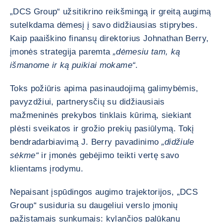
„DCS Group“ užsitikrino reikšmingą ir greitą augimą
sutelkdama dėmesį į savo didžiausias stiprybes.
Kaip paaiškino finansų direktorius Johnathan Berry,
įmonės strategija paremta
„dėmesiu tam, ką
išmanome ir ką puikiai mokame“
.
Toks požiūris apima pasinaudojimą galimybėmis,
pavyzdžiui, partnerysčių su didžiausiais
mažmeninės prekybos tinklais kūrimą, siekiant
plėsti sveikatos ir grožio prekių pasiūlymą. Tokį
bendradarbiavimą J. Berry pavadinimo
„didžiule
sėkme“
ir įmonės gebėjimo teikti vertę savo
klientams įrodymu.
Nepaisant įspūdingos augimo trajektorijos, „DCS
Group“ susiduria su daugeliui verslo įmonių
pažįstamais sunkumais: kylančios palūkanų