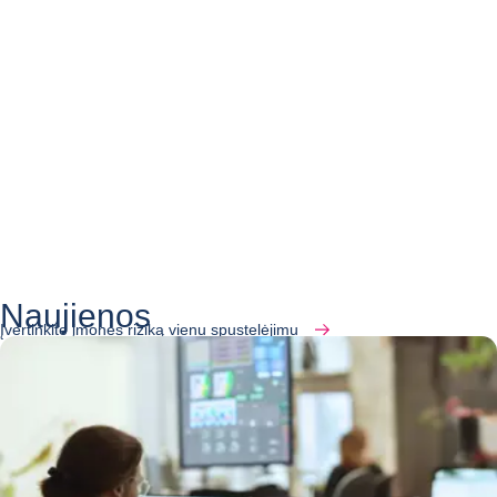
Naujienos
Įvertinkite įmonės riziką vienu spustelėjimu