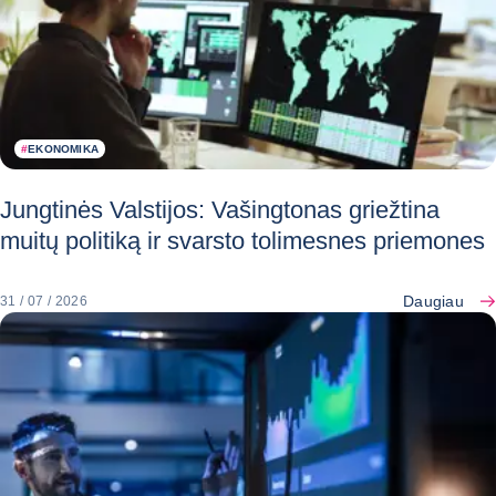
#
EKONOMIKA
Jungtinės Valstijos: Vašingtonas griežtina
muitų politiką ir svarsto tolimesnes priemones
Daugiau
31 / 07 / 2026