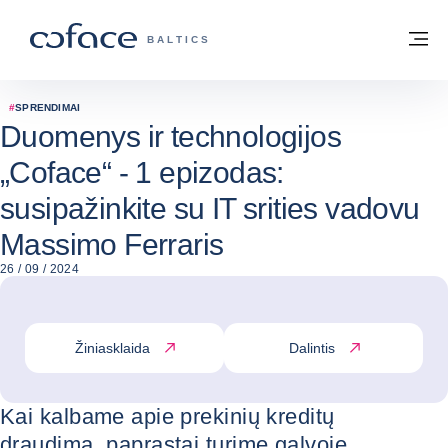
Eiti į turinį
Grįžti į pradžią
Me
„COFACE“ FOR TRADE - GRUPĖS PUSL
BALTICS
#
SPRENDIMAI
Duomenys ir technologijos
„Coface“ - 1 epizodas:
susipažinkite su IT srities vadovu
Massimo Ferraris
26 / 09 / 2024
Žiniasklaida
Dalintis
Kai kalbame apie prekinių kreditų
draudimą, paprastai turime galvoje