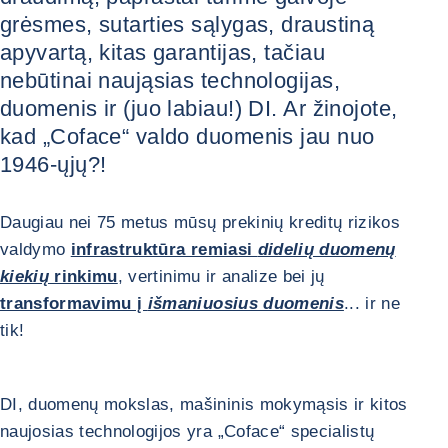
grėsmes, sutarties sąlygas, draustiną
apyvartą, kitas garantijas, tačiau
nebūtinai naująsias technologijas,
duomenis ir (juo labiau!) DI. Ar žinojote,
kad „Coface“ valdo duomenis jau nuo
1946-ųjų?!
Daugiau nei 75 metus mūsų prekinių kreditų rizikos
valdymo
infrastruktūra remiasi
didelių duomenų
kiekių
rinkimu
, vertinimu ir analize bei jų
transformavimu į
išmaniuosius duomenis
... ir ne
tik!
DI, duomenų mokslas, mašininis mokymąsis ir kitos
naujosias technologijos yra „Coface“ specialistų