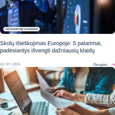
#
EKSPERTINĖ NUOMONĖ
Skolų išieškojimas Europoje: 5 patarimai,
padėsiantys išvengti dažniausių klaidų
Daugiau
23 / 07 / 2026