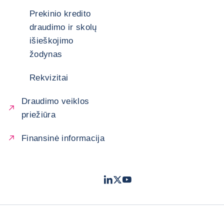
Prekinio kredito
draudimo ir skolų
išieškojimo
žodynas
Rekvizitai
Draudimo veiklos
priežiūra
Finansinė informacija
LinkedIn
Twitter
Youtube
- „Coface“
- „Coface“
- „Coface“