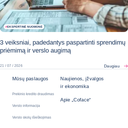
#
EKSPERTINĖ NUOMONĖ
3 veiksniai, padedantys paspartinti sprendimų
priėmimą ir verslo augimą
Daugiau
21 / 07 / 2026
Mūsų paslaugos
Naujienos, įžvalgos
ir ekonomika
Prekinio kredito draudimas
Apie „Coface“
Verslo informacija
Verslo skolų išieškojimas