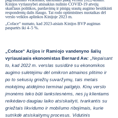
Kinijos vyriausybei atsisakius nulinio COVID-19 atvejų
skaičiaus politikos, pardavimų ir pinigų srautų augimo besitikinti
respondentų dalis išaugo. Tai rodo optimistines nuotaikas dėl
verslo veiklos aplinkos Kinijoje 2023 m.
„Coface“ numato, kad 2023-aisiais Kinijos BVP augimas
paspartės iki 4–5 %.
„Coface“ Azijos ir Ramiojo vandenyno šalių
vyriausiasis ekonomistas Bernard Aw
:
„Nepaisant
to, kad 2022 m. verslas susidūrė su ekonomikos
augimo sulėtėjimu dėl omikron atmainos plitimo ir
po to sekusių griežtų suvaržymų, tais metais
mokėjimų atidėjimo terminai pailgėjo. Kinų verslo
įmonėms teko būti lankstesnėms, nes jų klientams
reikėdavo daugiau laiko atsiskaityti, tvarkantis su
griežtais likvidumo ir mobilumo ribojimais, kurie
sutrikdė atsiskaitymų procesus. Vidutinis