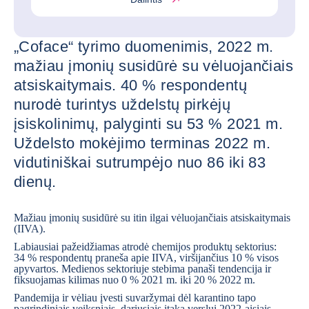
„Coface“ tyrimo duomenimis, 2022 m.
mažiau įmonių susidūrė su vėluojančiais
atsiskaitymais. 40 % respondentų
nurodė turintys uždelstų pirkėjų
įsiskolinimų, palyginti su 53 % 2021 m.
Uždelsto mokėjimo terminas 2022 m.
vidutiniškai sutrumpėjo nuo 86 iki 83
dienų.
Mažiau įmonių susidūrė su itin ilgai vėluojančiais atsiskaitymais
(IIVA).
Labiausiai pažeidžiamas atrodė chemijos produktų sektorius:
34 % respondentų praneša apie IIVA, viršijančius 10 % visos
apyvartos. Medienos sektoriuje stebima panaši tendencija ir
fiksuojamas kilimas nuo 0 % 2021 m. iki 20 % 2022 m.
Pandemija ir vėliau įvesti suvaržymai dėl karantino tapo
pagrindiniais veiksniais, dariusiais įtaką verslui 2022-aisiais.