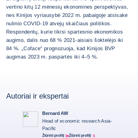
vertino kitų 12 mėnesių ekonomines perspektyvas,
nes Kinijos vyriausybė 2022 m. pabaigoje atsisakė
nulinio COVID-19 atvejų skaičiaus politikos.
Respondentų, kurie tikisi spartesnio ekonomikos
augimo, dalis nuo 68 % 2021-aisiais šoktelėjo iki
84 %. „Coface“ prognozuoja, kad Kinijos BVP
augimas 2023 m. paspartės iki 4–5 %.
Autoriai ir ekspertai
Bernard AW
Head of economic research Asia-
Pacific
Žiūrėti profilį
Žiūrėti profilį
Bernard Aw Linkedin
Bernard Aw Twitter