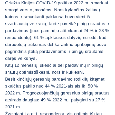
Griežta Kinijos COVID-19 politika 2022 m. smarkiai
smogė verslo įmonėms. Nors kylančios žaliavų
kainos ir smunkanti paklausa buvo vieni iš
svarbiausių veiksnių, kurie paveikė pinigų srautus ir
pardavimus (juos paminėjo atitinkamai 24 % ir 23 %
respondentų), 61 % apklausos dalyvių nurodė, kad
darbuotojų trūkumas dėl karantino apribojimų buvo
pagrindinis įtaką pardavimams ir pinigų srautams
daręs veiksnys.
Kitų 12 mėnesių lūkesčiai dėl pardavimų ir pinigų
srautų optimistiškesni, nors ir kuklesni.
Besitikinčiųjų geresnių pardavimo rodiklių kitąmet
skaičius pakilo nuo 44 % 2021-aisiais iki 50 %
2022 m. Prognozuojančiųjų geresnius pinigų srautus
atsirado daugiau: 49 % 2022 m., palyginti su 27 %
2021 m.
Žvelgiant į ateitį, respondentai vis optimistiškiau