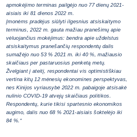
apmokėjimo terminas pailgėjo nuo 77 dienų 2021-
aisiais iki 81 dienos 2022 m.
Įmonėms pradėjus siūlyti ilgesnius atsiskaitymo
terminus, 2022 m. gauta mažiau pranešimų apie
vėluojančius mokėjimus: bendra apie uždelstus
atsiskaitymus pranešančių respondentų dalis
sumažėjo nuo 53 % 2021 m. iki 40 %, mažiausio
skaičiaus per pastaruosius penketą metų.
Žvelgiant į ateitį, respondentai vis optimistiškiau
vertina kitų 12 mėnesių ekonomines perspektyvas,
nes Kinijos vyriausybė 2022 m. pabaigoje atsisakė
nulinio COVID-19 atvejų skaičiaus politikos.
Respondentų, kurie tikisi spartesnio ekonomikos
augimo, dalis nuo 68 % 2021-aisiais šoktelėjo iki
84 %.“