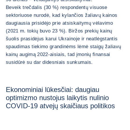
Beveik trečdalis (30 %) respondentų visuose
sektoriuose nurodė, kad kylančios žaliavų kainos
daugiausia prisidėjo prie atsiskaitymų vėlavimo
(2021 m. tokių buvo 23 %). Biržos prekių kainų
šuolis prasidėjus karui Ukrainoje ir neatlėgstantis
spaudimas tiekimo grandinėms lėmė staigų žaliavų
kainų augimą 2022-aisiais, tad įmonių finansai
susidūrė su dar didesniais sunkumais.
Ekonominiai lūkesčiai: daugiau
optimizmo nustojus laikytis nulinio
COVID-19 atvejų skaičiaus politikos