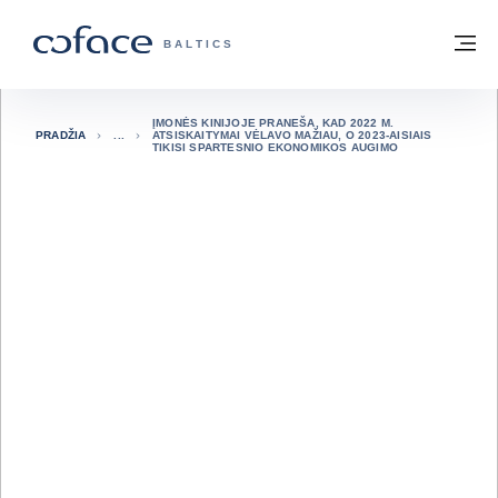
Eiti į turinį
Grįžti į pradžią
Me
„COFACE“ FOR TRADE - GRUPĖS PUSL
BALTICS
ĮMONĖS KINIJOJE PRANEŠA, KAD 2022 M.
PRADŽIA
ATSISKAITYMAI VĖLAVO MAŽIAU, O 2023-AISIAIS
TIKISI SPARTESNIO EKONOMIKOS AUGIMO