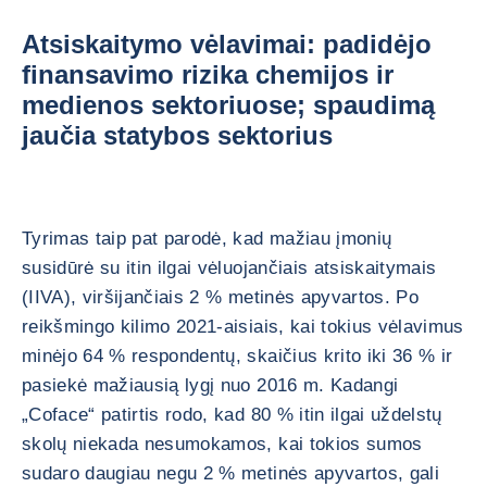
Atsiskaitymo vėlavimai: padidėjo
finansavimo rizika chemijos ir
medienos sektoriuose; spaudimą
jaučia statybos sektorius
Tyrimas taip pat parodė, kad mažiau įmonių
susidūrė su itin ilgai vėluojančiais atsiskaitymais
(IIVA), viršijančiais 2 % metinės apyvartos. Po
reikšmingo kilimo 2021-aisiais, kai tokius vėlavimus
minėjo 64 % respondentų, skaičius krito iki 36 % ir
pasiekė mažiausią lygį nuo 2016 m. Kadangi
„Coface“ patirtis rodo, kad 80 % itin ilgai uždelstų
skolų niekada nesumokamos, kai tokios sumos
sudaro daugiau negu 2 % metinės apyvartos, gali