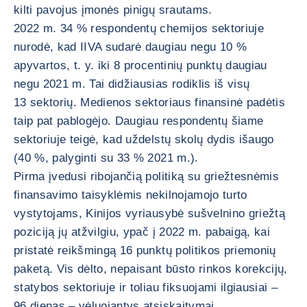
kilti pavojus įmonės pinigų srautams.
2022 m. 34 % respondentų chemijos sektoriuje
nurodė, kad IIVA sudarė daugiau negu 10 %
apyvartos, t. y. iki 8 procentinių punktų daugiau
negu 2021 m. Tai didžiausias rodiklis iš visų
13 sektorių. Medienos sektoriaus finansinė padėtis
taip pat pablogėjo. Daugiau respondentų šiame
sektoriuje teigė, kad uždelstų skolų dydis išaugo
(40 %, palyginti su 33 % 2021 m.).
Pirma įvedusi ribojančią politiką su griežtesnėmis
finansavimo taisyklėmis nekilnojamojo turto
vystytojams, Kinijos vyriausybė sušvelnino griežtą
poziciją jų atžvilgiu, ypač į 2022 m. pabaigą, kai
pristatė reikšmingą 16 punktų politikos priemonių
paketą. Vis dėlto, nepaisant būsto rinkos korekcijų,
statybos sektoriuje ir toliau fiksuojami ilgiausiai –
96 dienas – vėluojantys atsiskaitymai.