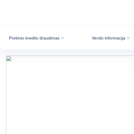
Eiti į turinį
Prekinio kredito draudimas
Verslo informacija