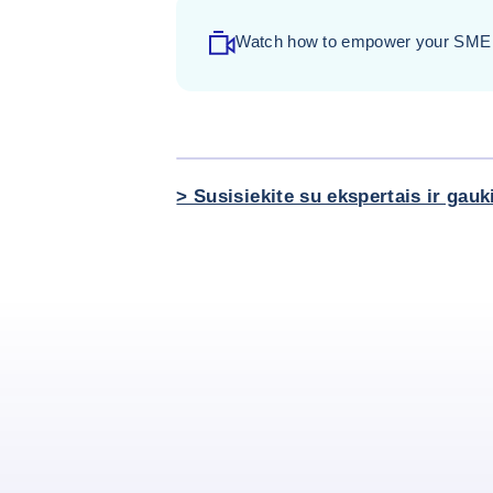
Watch how to empower your SME w
- click -
> Susisiekite su ekspertais ir gau