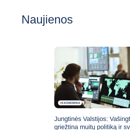
Naujienos
#
EKONOMIKA
Jungtinės Valstijos: Vašing
griežtina muitų politiką ir s