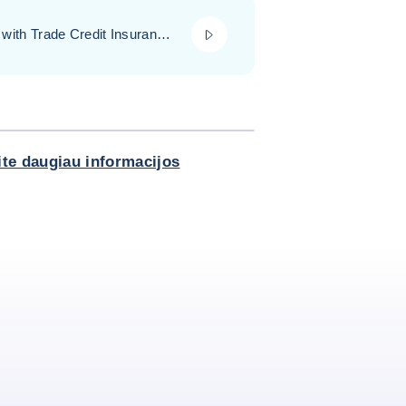
play_video
ith Trade Credit Insurance
PADIDINTI PAVEIKSLĖLĮ
kite daugiau informacijos