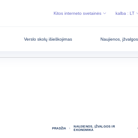
Kitos interneto svetainės
kalba :
LT
Verslo skolų išieškojimas
Naujienos, įžvalgo
NAUJIENOS, ĮŽVALGOS IR
PRADŽIA
EKONOMIKA