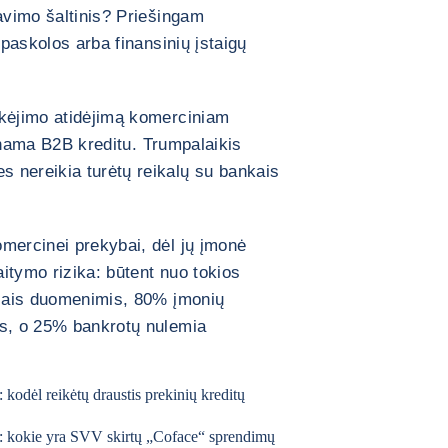
savimo šaltinis? Priešingam
 paskolos arba finansinių įstaigų
!
okėjimo atidėjimą komerciniam
adinama B2B kreditu. Trumpalaikis
 nereikia turėtų reikalų su bankais
mercinei prekybai, dėl jų įmonė
itymo rizika: būtent nuo tokios
iniais duomenimis, 80% įmonių
is, o 25% bankrotų nulemia
kodėl reikėtų draustis prekinių kreditų
as: kokie yra SVV skirtų „Coface“ sprendimų