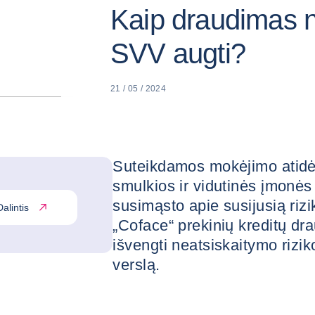
Kaip draudimas 
SVV augti?
21 / 05 / 2024
Suteikdamos mokėjimo atidė
smulkios ir vidutinės įmonė
susimąsto apie susijusią rizi
Dalintis
„Coface“ prekinių kreditų d
išvengti neatsiskaitymo rizik
verslą.