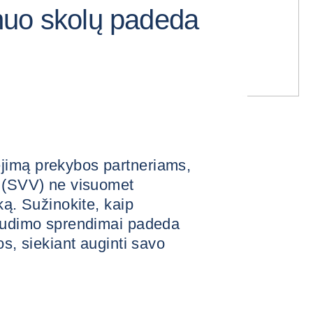
nuo skolų padeda
jimą prekybos partneriams,
s (SVV) ne visuomet
ką. Sužinokite, kaip
raudimo sprendimai padeda
os, siekiant auginti savo