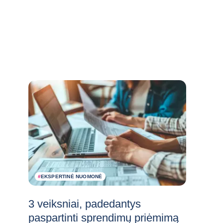
#
EKSPERTINĖ NUOMONĖ
3 veiksniai, padedantys
paspartinti sprendimų priėmimą