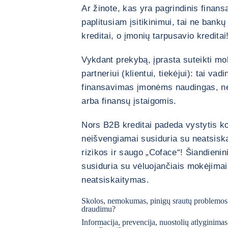
Ar žinote, kas yra pagrindinis finan
paplitusiam įsitikinimui, tai ne bankų
kreditai, o įmonių tarpusavio kreditai
Vykdant prekybą, įprasta suteikti m
partneriui (klientui, tiekėjui): tai v
finansavimas įmonėms naudingas, nes
arba finansų įstaigomis.
Nors B2B kreditai padeda vystytis ko
neišvengiamai susiduria su neatsiska
rizikos ir saugo „Coface“! Šiandien
susiduria su vėluojančiais mokėjima
neatsiskaitymas.
Skolos, nemokumas, pinigų srautų problemos: 
draudimu?
Informacija, prevencija, nuostolių atlyginim