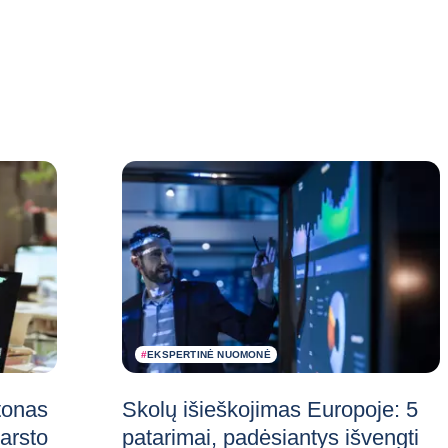
#
EKSPERTINĖ NUOMONĖ
tonas
Skolų išieškojimas Europoje: 5
varsto
patarimai, padėsiantys išvengti