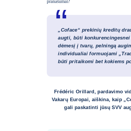
pranašumai?
„Coface“ prekinių kreditų dr
augti, būti konkurencingesnei r
dėmesį į tvarų, pelningą augi
individualiai formuojami „Tra
būti pritaikomi bet kokiems 
Frédéric Orillard, pardavimo vid
Vakarų Europai, aiškina, kaip „
gali paskatinti jūsų SVV au