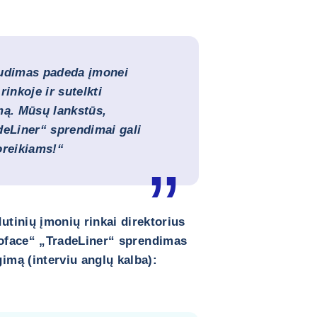
audimas padeda įmonei
inkoje ir sutelkti
mą. Mūsų lankstūs,
deLiner“ sprendimai gali
poreikiams!“
utinių įmonių rinkai direktorius
Coface“ „TradeLiner“ sprendimas
gimą (interviu anglų kalba):