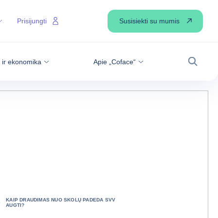
Susisiekti su mumis
Prisijungti
s ir ekonomika
Apie „Coface“
Paiešk
KAIP DRAUDIMAS NUO SKOLŲ PADEDA SVV
AUGTI?