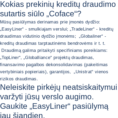
Kokias prekinių kreditų draudimo
sutartis siūlo „Coface“?
Mūsų pasiūlymas derinamas prie įmonės dydžio:
„EasyLiner“ - smulkiajam verslui; „TradeLiner“ - kreditų
draudimas vidutinio dydžio įmonėms; „Globaliner“ -
kreditų draudimas tarptautinėms bendrovėms ir t. t.
Draudimą galima pritaikyti specifiniams poreikiams:
„TopLiner“, „Globalliance“ projektų draudimas,
finansavimo pagalbos dekonsolidavimas (pakeitimas
vertybiniais popieriais), garantijos, „Unistrat“ vienos
rizikos draudimas.
„EasyLiner“ prekinio kredito drau
Neleiskite pirkėjų neatsiskaitymui
varžyti jūsų verslo augimo.
Gaukite „EasyLiner“ pasiūlymą
jau šiandien.