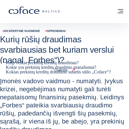
Eiti į turinį
Grįžti į pradžią
Me
„COFACE“ FOR TRADE - GRUPĖS PUSL
BALTICS
#
EKSPERTINĖ NUOMONĖ
#
SPRENDIMAI
Kurių rūšių draudimas
svarbiausias bet kuriam verslui
(pagal „Forbes“)?
Kaip veikia prekinių kreditų draudimas?
Kokie yra prekinių kreditų draudimo pranašumai?
12 / 01 / 2023
Dalintis
Kokias prekinių kreditų draudimo sutartis siūlo „Coface“?
Įmonės vadovo vaidmuo - numatyti. Įvykus
krizei, negebėjimas numatyti gali turėti
nepataisomų finansinių pasekmių. Leidinys
„Forbes“ pateikia svarbiausių draudimo
rūšių, padedančių išvengti šių pasekmių,
sąrašą, ir viena iš jų, be abejo, yra prekinių