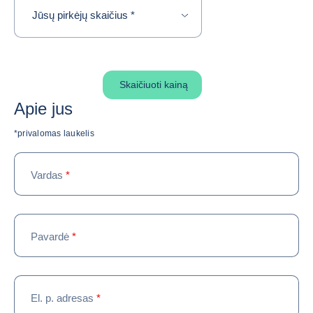
required
Jūsų pirkėjų skaičius
*
Skaičiuoti kainą
Apie jus
*privalomas laukelis
Vardas
*
Pavardė
*
El. p. adresas
*