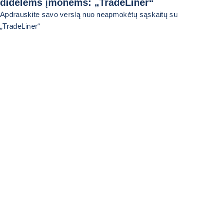
didelėms įmonėms: „TradeLiner“
Apdrauskite savo verslą nuo neapmokėtų sąskaitų su
„TradeLiner“