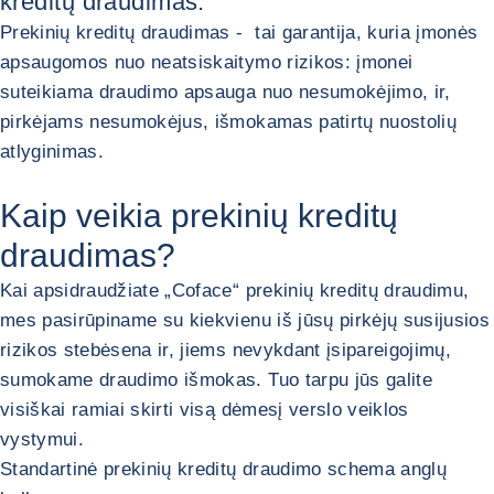
kreditų draudimas.
Prekinių kreditų draudimas - tai garantija, kuria įmonės
apsaugomos nuo neatsiskaitymo rizikos: įmonei
suteikiama draudimo apsauga nuo nesumokėjimo, ir,
pirkėjams nesumokėjus, išmokamas patirtų nuostolių
atlyginimas.
Kaip veikia prekinių kreditų
draudimas?
Kai apsidraudžiate „Coface“ prekinių kreditų draudimu,
mes pasirūpiname su kiekvienu iš jūsų pirkėjų susijusios
rizikos stebėsena ir, jiems nevykdant įsipareigojimų,
sumokame draudimo išmokas. Tuo tarpu jūs galite
visiškai ramiai skirti visą dėmesį verslo veiklos
vystymui.
Standartinė prekinių kreditų draudimo schema anglų
PADI