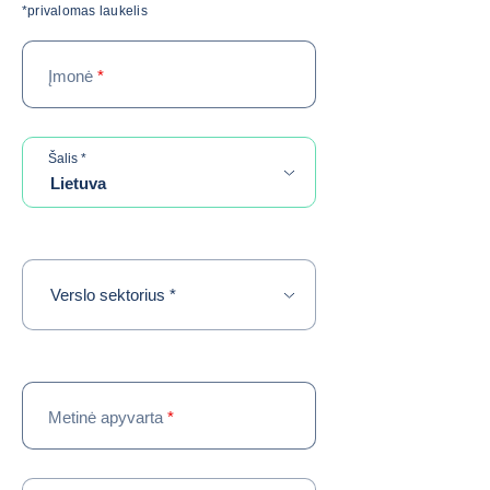
*privalomas laukelis
Įmonė
*
required
Šalis
*
Lietuva
required
Verslo sektorius
*
Metinė apyvarta
*