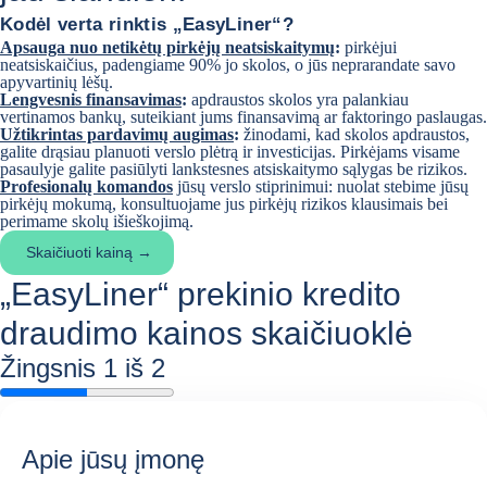
Kodėl verta rinktis „EasyLiner“?
Apsauga nuo netikėtų pirkėjų neatsiskaitymų
:
pirkėjui
neatsiskaičius, padengiame 90% jo skolos, o jūs neprarandate savo
apyvartinių lėšų.
Lengvesnis finansavimas
:
apdraustos skolos yra palankiau
vertinamos bankų, suteikiant jums finansavimą ar faktoringo paslaugas.
Užtikrintas pardavimų augimas
:
žinodami, kad skolos apdraustos,
galite drąsiau planuoti verslo plėtrą ir investicijas. Pirkėjams visame
pasaulyje galite pasiūlyti lankstesnes atsiskaitymo sąlygas be rizikos.
Profesionalų komandos
jūsų verslo stiprinimui: nuolat stebime jūsų
pirkėjų mokumą, konsultuojame jus pirkėjų rizikos klausimais bei
perimame skolų išieškojimą.
Skaičiuoti kainą
→
„EasyLiner“ prekinio kredito
draudimo kainos skaičiuoklė
Žingsnis
1
iš 2
Apie jūsų įmonę