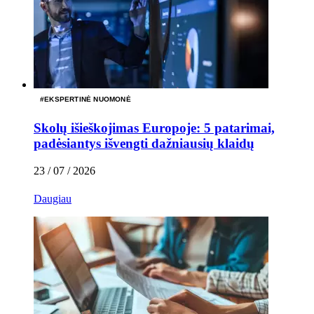
#
EKSPERTINĖ NUOMONĖ
Skolų išieškojimas Europoje: 5 patarimai,
padėsiantys išvengti dažniausių klaidų
23 / 07 / 2026
Daugiau