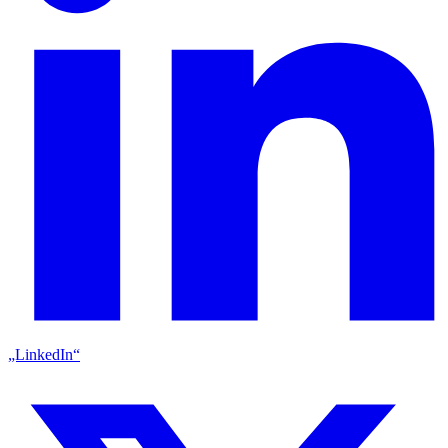
„LinkedIn“