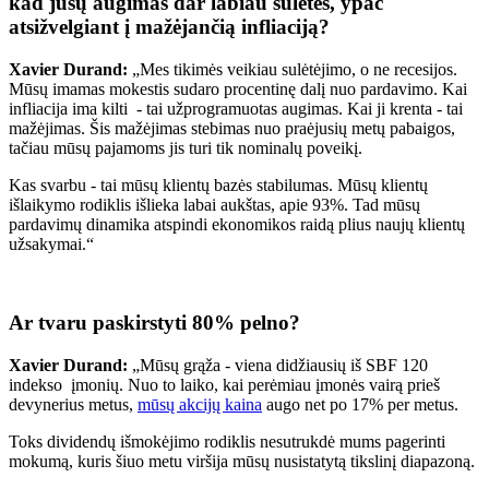
kad jūsų augimas dar labiau sulėtės, ypač
atsižvelgiant į mažėjančią infliaciją?
Xavier Durand:
„Mes tikimės veikiau sulėtėjimo, o ne recesijos.
Mūsų imamas mokestis sudaro procentinę dalį nuo pardavimo. Kai
infliacija ima kilti - tai užprogramuotas augimas. Kai ji krenta - tai
mažėjimas. Šis mažėjimas stebimas nuo praėjusių metų pabaigos,
tačiau mūsų pajamoms jis turi tik nominalų poveikį.
Kas svarbu - tai mūsų klientų bazės stabilumas. Mūsų klientų
išlaikymo rodiklis išlieka labai aukštas, apie 93%. Tad mūsų
pardavimų dinamika atspindi ekonomikos raidą plius naujų klientų
užsakymai.“
Ar tvaru paskirstyti 80% pelno?
Xavier Durand:
„Mūsų grąža - viena didžiausių iš SBF 120
indekso įmonių. Nuo to laiko, kai perėmiau įmonės vairą prieš
devynerius metus,
mūsų akcijų kaina
augo net po 17% per metus.
Toks dividendų išmokėjimo rodiklis nesutrukdė mums pagerinti
mokumą, kuris šiuo metu viršija mūsų nusistatytą tikslinį diapazoną.