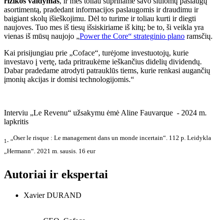
rizikos valdymas
, ir mes toliau stipriname savo siūlomų paslaugų
asortimentą, pradedant informacijos paslaugomis ir draudimu ir
baigiant skolų išieškojimu. Dėl to turime ir toliau kurti ir diegti
naujoves. Tuo mes iš tiesų išsiskiriame iš kitų; be to, ši veikla yra
vienas iš mūsų naujojo „
Power the Core“ strateginio plano
ramsčių.
Kai prisijungiau prie „Coface“, turėjome investuotojų, kurie
investavo į vertę, tada pritraukėme ieškančius didelių dividendų.
Dabar pradedame atrodyti patrauklūs tiems, kurie renkasi augančių
įmonių akcijas ir domisi technologijomis.“
Interviu „Le Revenu“ užsakymu ėmė Aline Fauvarque - 2024 m.
lapkritis
„Oser le risque : Le management dans un monde incertain“. 112 p. Leidykla
1-
„Hermann“. 2021 m. sausis. 16 eur
Autoriai ir ekspertai
Xavier DURAND