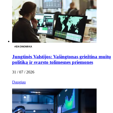
#
EKONOMIKA
Jungtinės Valstijos: Vašingtonas griežtina muitų
politiką ir svarsto tolimesnes priemones
31 / 07 / 2026
Daugiau