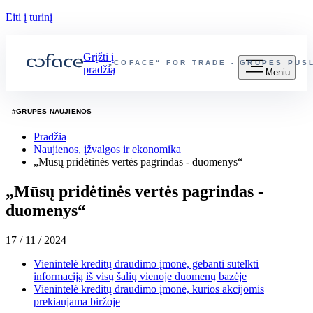
Eiti į turinį
Grįžti į
„COFACE“ FOR TRADE - GRUPĖS PUS
pradžią
Meniu
#
GRUPĖS NAUJIENOS
Pradžia
Naujienos, įžvalgos ir ekonomika
„Mūsų pridėtinės vertės pagrindas - duomenys“
„Mūsų pridėtinės vertės pagrindas -
duomenys“
17 / 11 / 2024
Vienintelė kreditų draudimo įmonė, gebanti sutelkti
informaciją iš visų šalių vienoje duomenų bazėje
Vienintelė kreditų draudimo įmonė, kurios akcijomis
prekiaujama biržoje