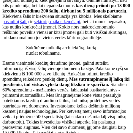
gebėjimu numatyti, kiek gebėjimu suvaldyti. Galime numatyti, kad
kils pandemija, bet tai nepadeda mums
kas dieną priimti po 13 000
kredito sprendimų 200 šalių, dirbant su 5 milijonais partnerių
.
Kiekviena šalis ir kiekviena situacija yra kitokia. Mes skelbiame
pasaulinį šalių
ir
sektorių rizikos žemėlapį
, bet tai mums nepasako,
kas nutiks konkrečiai įmonei. Kokio nors makroekonominio
reiškinio poveikis vienai ar kitai įmonei gali būti visiškai skirtingas,
priklausomai nuo jos vietos vertės kūrimo grandinėje.
Sukūrėme unikalią architektūrą, kurią
nuolat tobuliname.
Esame vienintelė kreditų draudimo įmonė, galinti sutelkti
informaciją iš visų šalių vienoje duomenų bazėje. Palaikome ryšį su
kiekvienu iš 100 000 savo klientų. Anksčiau priimti kredito
sprendimą reikėdavo penkių dienų.
Mes sutrumpinome šį laiką iki
pusdienio, tad viskas vyksta daug tiksliau ir sparčiau.
Šiandien
60% sprendimų - mažiausios vertės, labiausiai pasikartojantys -
priimami automatiškai. Mes išnagrinėjame kone visus pasaulyje
pateikiamus kreditų draudimo failus, tad mūsų pridėtinės vertės
pagrindas yra duomenys. Investuojame kelias dešimtis milijonų
kasmet į naujas technologijas. Per ketvertą metų savo informacijos
veiklai priėmėme 500 specialistų (tai sudaro dešimtadalį visų mūsų
darbuotojų). Tokias investicijas visiškai atperka šių paslaugų
pardavimo augimas. Vien dėl savo duomenų įgijome daugiau kaip
15 000 klientų. Tai sparčiai auganti rinka.