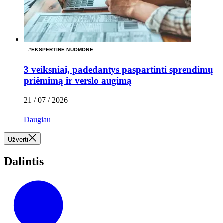
#
EKSPERTINĖ NUOMONĖ
3 veiksniai, padedantys paspartinti sprendimų
priėmimą ir verslo augimą
21 / 07 / 2026
Daugiau
Užverti
Dalintis