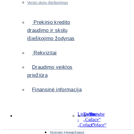
Verslo skolų išieškojimas
Prekinio kredito
draudimo ir skolų
išieškojimo žodynas
Rekvizitai
Draudimo veiklos
priežiūra
Finansinė informacija
LinkedIn
Twitter
Youtube
-
-
„Coface“
-
„Coface“
„Coface“
TEISINIS PRANEŠIMAS