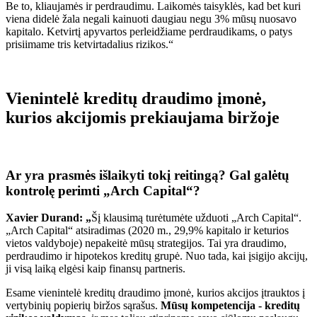
Be to, kliaujamės ir perdraudimu. Laikomės taisyklės, kad bet kuri
viena didelė žala negali kainuoti daugiau negu 3% mūsų nuosavo
kapitalo. Ketvirtį apyvartos perleidžiame perdraudikams, o patys
prisiimame tris ketvirtadalius rizikos.“
Vienintelė kreditų draudimo įmonė,
kurios akcijomis prekiaujama biržoje
Ar yra prasmės išlaikyti tokį reitingą? Gal galėtų
kontrolę perimti „Arch Capital“?
Xavier Durand: „
Šį klausimą turėtumėte užduoti „Arch Capital“.
„Arch Capital“ atsiradimas (2020 m., 29,9% kapitalo ir keturios
vietos valdyboje) nepakeitė mūsų strategijos. Tai yra draudimo,
perdraudimo ir hipotekos kreditų grupė. Nuo tada, kai įsigijo akcijų,
ji visą laiką elgėsi kaip finansų partneris.
Esame vienintelė kreditų draudimo įmonė, kurios akcijos įtrauktos į
vertybinių popierių biržos sąrašus.
Mūsų kompetencija - kreditų