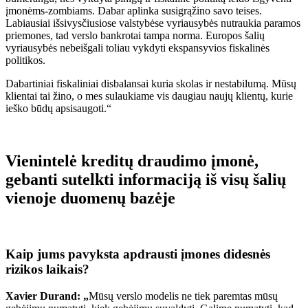
įmonėms-zombiams. Dabar aplinka susigrąžino savo teises.
Labiausiai išsivysčiusiose valstybėse vyriausybės nutraukia paramos
priemones, tad verslo bankrotai tampa norma. Europos šalių
vyriausybės nebeišgali toliau vykdyti ekspansyvios fiskalinės
politikos.
Dabartiniai fiskaliniai disbalansai kuria skolas ir nestabilumą. Mūsų
klientai tai žino, o mes sulaukiame vis daugiau naujų klientų, kurie
ieško būdų apsisaugoti.“
Vienintelė kreditų draudimo įmonė,
gebanti sutelkti informaciją iš visų šalių
vienoje duomenų bazėje
Kaip jums pavyksta apdrausti įmones didesnės
rizikos laikais?
Xavier Durand: „
Mūsų verslo modelis ne tiek paremtas mūsų