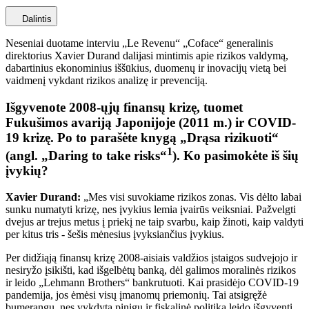
Dalintis
Neseniai duotame interviu „Le Revenu“ „Coface“ generalinis
direktorius Xavier Durand dalijasi mintimis apie rizikos valdymą,
dabartinius ekonominius iššūkius, duomenų ir inovacijų vietą bei
vaidmenį vykdant rizikos analizę ir prevenciją.
Išgyvenote 2008-ųjų finansų krizę, tuomet
Fukušimos avariją Japonijoje (2011 m.) ir COVID-
19 krizę. Po to parašėte knygą „Drąsa rizikuoti“
1
(angl. „Daring to take risks“
). Ko pasimokėte iš šių
įvykių?
Xavier Durand:
„Mes visi suvokiame rizikos zonas. Vis dėlto labai
sunku numatyti krizę, nes įvykius lemia įvairūs veiksniai. Pažvelgti
dvejus ar trejus metus į priekį ne taip svarbu, kaip žinoti, kaip valdyti
per kitus tris - šešis mėnesius įvyksiančius įvykius.
Per didžiąją finansų krizę 2008-aisiais valdžios įstaigos sudvejojo ir
nesiryžo įsikišti, kad išgelbėtų banką, dėl galimos moralinės rizikos
ir leido „Lehmann Brothers“ bankrutuoti. Kai prasidėjo COVID-19
pandemija, jos ėmėsi visų įmanomų priemonių. Tai atsigręžė
bumerangu, nes vykdyta pinigų ir fiskalinė politiką leido išgyventi