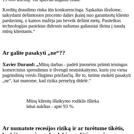
Kreditų draudimo rinka itin konkurencinga. Sąskaitas išrašome,
taikydami dešimtosios procento dalies įkainį nuo garantuotų kliento
pardavimų, o kainos mažėja jau beveik dešimt metų. Pasitelkus
technologijas pasiektas didesnis našumas galiausiai išeina į naudą
mūsų klientams.“
Ar galite pasakyti „ne“??
Xavier Durand: „
Mūsų darbas - padėti įmonėms priimti teisingus
komercinius sprendimus ir išvengti neatsiskaitymo, kuris yra viena
pagrindinių verslo žlugimo priežasčių. Be to, turime mokėti pasakyti
„ne“, kai manome, kad rizika pernelyg didelė.“
Mūsų klientų išlaikymo rodiklis išlieka
labai aukštas - apie 93 %.
Ar numatote recesijos riziką ir ar turėtume tikėtis,