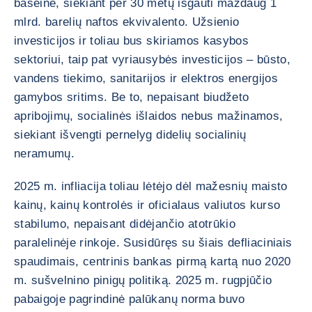
baseine, siekiant per 30 metų išgauti maždaug 1
mlrd. barelių naftos ekvivalento. Užsienio
investicijos ir toliau bus skiriamos kasybos
sektoriui, taip pat vyriausybės investicijos – būsto,
vandens tiekimo, sanitarijos ir elektros energijos
gamybos sritims. Be to, nepaisant biudžeto
apribojimų, socialinės išlaidos nebus mažinamos,
siekiant išvengti pernelyg didelių socialinių
neramumų.
2025 m. infliacija toliau lėtėjo dėl mažesnių maisto
kainų, kainų kontrolės ir oficialaus valiutos kurso
stabilumo, nepaisant didėjančio atotrūkio
paralelinėje rinkoje. Susidūręs su šiais defliaciniais
spaudimais, centrinis bankas pirmą kartą nuo 2020
m. sušvelnino pinigų politiką. 2025 m. rugpjūčio
pabaigoje pagrindinė palūkanų norma buvo