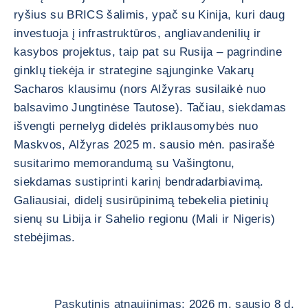
ryšius su BRICS šalimis, ypač su Kinija, kuri daug
investuoja į infrastruktūros, angliavandenilių ir
kasybos projektus, taip pat su Rusija – pagrindine
ginklų tiekėja ir strategine sąjunginke Vakarų
Sacharos klausimu (nors Alžyras susilaikė nuo
balsavimo Jungtinėse Tautose). Tačiau, siekdamas
išvengti pernelyg didelės priklausomybės nuo
Maskvos, Alžyras 2025 m. sausio mėn. pasirašė
susitarimo memorandumą su Vašingtonu,
siekdamas sustiprinti karinį bendradarbiavimą.
Galiausiai, didelį susirūpinimą tebekelia pietinių
sienų su Libija ir Sahelio regionu (Mali ir Nigeris)
stebėjimas.
Paskutinis atnaujinimas: 2026 m. sausio 8 d.