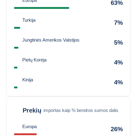
Europa
63%
Turkija
7%
Jungtinės Amerikos Valstijos
5%
Pietų Korėja
4%
Kinija
4%
Prekių
importas kaip % bendros sumos dalis
Europa
26%