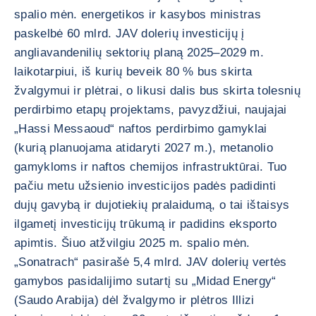
spalio mėn. energetikos ir kasybos ministras
paskelbė 60 mlrd. JAV dolerių investicijų į
angliavandenilių sektorių planą 2025–2029 m.
laikotarpiui, iš kurių beveik 80 % bus skirta
žvalgymui ir plėtrai, o likusi dalis bus skirta tolesnių
perdirbimo etapų projektams, pavyzdžiui, naujajai
„Hassi Messaoud“ naftos perdirbimo gamyklai
(kurią planuojama atidaryti 2027 m.), metanolio
gamykloms ir naftos chemijos infrastruktūrai. Tuo
pačiu metu užsienio investicijos padės padidinti
dujų gavybą ir dujotiekių pralaidumą, o tai ištaisys
ilgametį investicijų trūkumą ir padidins eksporto
apimtis. Šiuo atžvilgiu 2025 m. spalio mėn.
„Sonatrach“ pasirašė 5,4 mlrd. JAV dolerių vertės
gamybos pasidalijimo sutartį su „Midad Energy“
(Saudo Arabija) dėl žvalgymo ir plėtros Illizi