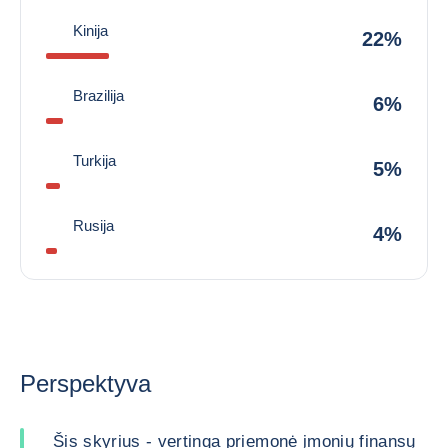
Kinija
22%
Brazilija
6%
Turkija
5%
Rusija
4%
Perspektyva
Šis skyrius - vertinga priemonė įmonių finansų