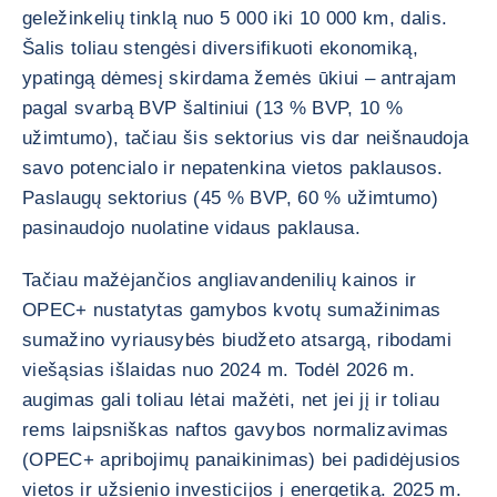
geležinkelių tinklą nuo 5 000 iki 10 000 km, dalis.
Šalis toliau stengėsi diversifikuoti ekonomiką,
ypatingą dėmesį skirdama žemės ūkiui – antrajam
pagal svarbą BVP šaltiniui (13 % BVP, 10 %
užimtumo), tačiau šis sektorius vis dar neišnaudoja
savo potencialo ir nepatenkina vietos paklausos.
Paslaugų sektorius (45 % BVP, 60 % užimtumo)
pasinaudojo nuolatine vidaus paklausa.
Tačiau mažėjančios angliavandenilių kainos ir
OPEC+ nustatytas gamybos kvotų sumažinimas
sumažino vyriausybės biudžeto atsargą, ribodami
viešąsias išlaidas nuo 2024 m. Todėl 2026 m.
augimas gali toliau lėtai mažėti, net jei jį ir toliau
rems laipsniškas naftos gavybos normalizavimas
(OPEC+ apribojimų panaikinimas) bei padidėjusios
vietos ir užsienio investicijos į energetiką. 2025 m.