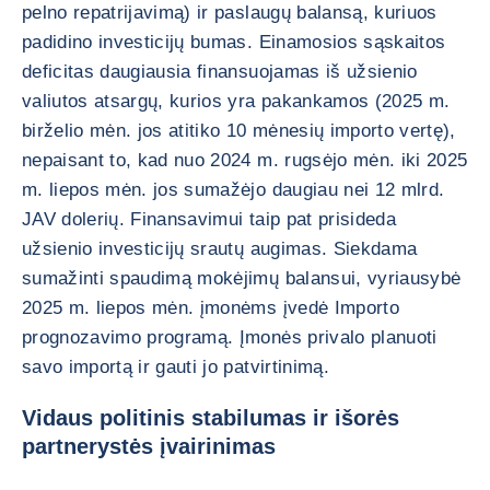
pelno repatrijavimą) ir paslaugų balansą, kuriuos
padidino investicijų bumas. Einamosios sąskaitos
deficitas daugiausia finansuojamas iš užsienio
valiutos atsargų, kurios yra pakankamos (2025 m.
birželio mėn. jos atitiko 10 mėnesių importo vertę),
nepaisant to, kad nuo 2024 m. rugsėjo mėn. iki 2025
m. liepos mėn. jos sumažėjo daugiau nei 12 mlrd.
JAV dolerių. Finansavimui taip pat prisideda
užsienio investicijų srautų augimas. Siekdama
sumažinti spaudimą mokėjimų balansui, vyriausybė
2025 m. liepos mėn. įmonėms įvedė Importo
prognozavimo programą. Įmonės privalo planuoti
savo importą ir gauti jo patvirtinimą.
Vidaus politinis stabilumas ir išorės
partnerystės įvairinimas