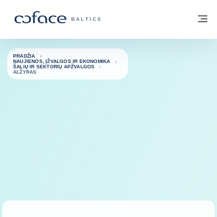
Eiti į turinį
Grįžti į pradžią
Me
„COFACE“ FOR TRADE - GRUPĖS PUSL
BALTICS
PRADŽIA
NAUJIENOS, ĮŽVALGOS IR EKONOMIKA
ŠALIŲ IR SEKTORIŲ APŽVALGOS
ALŽYRAS