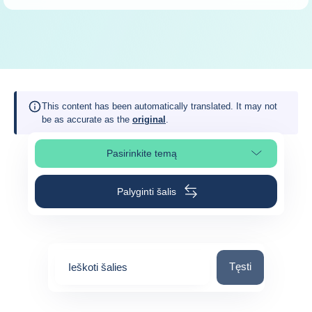
This content has been automatically translated. It may not
be as accurate as the
original
.
Pasirinkite temą
Pasirinkite puslapio skiltį
Palyginti šalis
Ieškoti šalies
Tęsti
Ieškoti šalies
0
suggestions