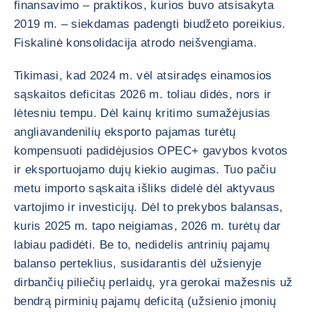
finansavimo – praktikos, kurios buvo atsisakyta
2019 m. – siekdamas padengti biudžeto poreikius.
Fiskalinė konsolidacija atrodo neišvengiama.
Tikimasi, kad 2024 m. vėl atsiradęs einamosios
sąskaitos deficitas 2026 m. toliau didės, nors ir
lėtesniu tempu. Dėl kainų kritimo sumažėjusias
angliavandenilių eksporto pajamas turėtų
kompensuoti padidėjusios OPEC+ gavybos kvotos
ir eksportuojamo dujų kiekio augimas. Tuo pačiu
metu importo sąskaita išliks didelė dėl aktyvaus
vartojimo ir investicijų. Dėl to prekybos balansas,
kuris 2025 m. tapo neigiamas, 2026 m. turėtų dar
labiau padidėti. Be to, nedidelis antrinių pajamų
balanso perteklius, susidarantis dėl užsienyje
dirbančių piliečių perlaidų, yra gerokai mažesnis už
bendrą pirminių pajamų deficitą (užsienio įmonių