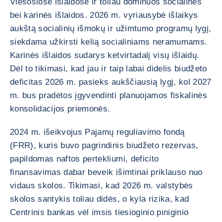
Viešosiose išlaidose ir toliau dominuos socialinės
bei karinės išlaidos. 2026 m. vyriausybė išlaikys
aukštą socialinių išmokų ir užimtumo programų lygį,
siekdama užkirsti kelią socialiniams neramumams.
Karinės išlaidos sudarys ketvirtadalį visų išlaidų.
Dėl to tikimasi, kad jau ir taip labai didelis biudžeto
deficitas 2026 m. pasieks aukščiausią lygį, kol 2027
m. bus pradėtos įgyvendinti planuojamos fiskalinės
konsolidacijos priemonės.
2024 m. išeikvojus Pajamų reguliavimo fondą
(FRR), kuris buvo pagrindinis biudžeto rezervas,
papildomas naftos pertekliumi, deficito
finansavimas dabar beveik išimtinai priklauso nuo
vidaus skolos. Tikimasi, kad 2026 m. valstybės
skolos santykis toliau didės, o kyla rizika, kad
Centrinis bankas vėl imsis tiesioginio piniginio