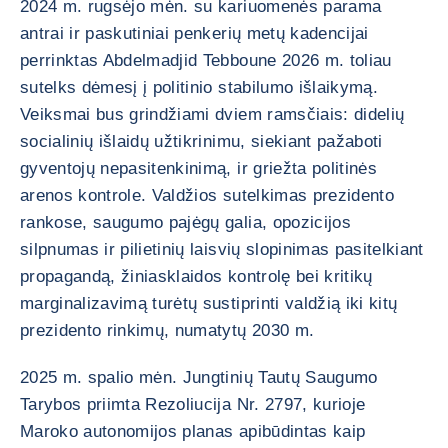
2024 m. rugsėjo mėn. su kariuomenės parama
antrai ir paskutiniai penkerių metų kadencijai
perrinktas Abdelmadjid Tebboune 2026 m. toliau
sutelks dėmesį į politinio stabilumo išlaikymą.
Veiksmai bus grindžiami dviem ramsčiais: didelių
socialinių išlaidų užtikrinimu, siekiant pažaboti
gyventojų nepasitenkinimą, ir griežta politinės
arenos kontrole. Valdžios sutelkimas prezidento
rankose, saugumo pajėgų galia, opozicijos
silpnumas ir pilietinių laisvių slopinimas pasitelkiant
propagandą, žiniasklaidos kontrolę bei kritikų
marginalizavimą turėtų sustiprinti valdžią iki kitų
prezidento rinkimų, numatytų 2030 m.
2025 m. spalio mėn. Jungtinių Tautų Saugumo
Tarybos priimta Rezoliucija Nr. 2797, kurioje
Maroko autonomijos planas apibūdintas kaip