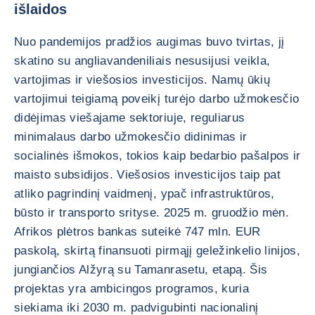
išlaidos
Nuo pandemijos pradžios augimas buvo tvirtas, jį
skatino su angliavandeniliais nesusijusi veikla,
vartojimas ir viešosios investicijos. Namų ūkių
vartojimui teigiamą poveikį turėjo darbo užmokesčio
didėjimas viešajame sektoriuje, reguliarus
minimalaus darbo užmokesčio didinimas ir
socialinės išmokos, tokios kaip bedarbio pašalpos ir
maisto subsidijos. Viešosios investicijos taip pat
atliko pagrindinį vaidmenį, ypač infrastruktūros,
būsto ir transporto srityse. 2025 m. gruodžio mėn.
Afrikos plėtros bankas suteikė 747 mln. EUR
paskolą, skirtą finansuoti pirmąjį geležinkelio linijos,
jungiančios Alžyrą su Tamanrasetu, etapą. Šis
projektas yra ambicingos programos, kuria
siekiama iki 2030 m. padvigubinti nacionalinį