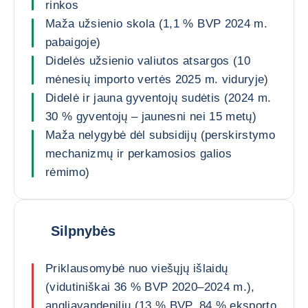
rinkos
Maža užsienio skola (1,1 % BVP 2024 m.
pabaigoje)
Didelės užsienio valiutos atsargos (10
mėnesių importo vertės 2025 m. viduryje)
Didelė ir jauna gyventojų sudėtis (2024 m.
30 % gyventojų – jaunesni nei 15 metų)
Maža nelygybė dėl subsidijų (perskirstymo
mechanizmų ir perkamosios galios
rėmimo)
Silpnybės
Priklausomybė nuo viešųjų išlaidų
(vidutiniškai 36 % BVP 2020–2024 m.),
angliavandenilių (13 % BVP, 84 % eksporto