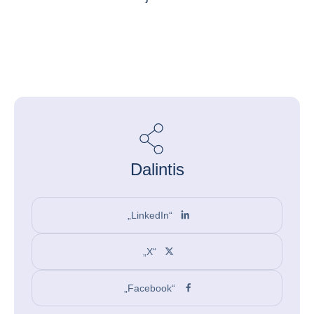
Dalintis
„LinkedIn“
„X“
„Facebook“