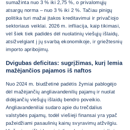
sumažinta nuo 3 % iki 2,75 %, o privalomųjų
atsargų norma – nuo 3 % iki 2 %. Tačiau pinigų
politika turi mažai įtakos kreditavimui ir privačiojo
sektoriaus veiklai. 2026 m. infliacija, kaip tikimasi,
vėl šiek tiek padidės dėl nuolatinių viešųjų išlaidų,
atsižvelgiant į jų svarbą ekonomikoje, ir griežtesnių
importo apribojimų.
Dvigubas deficitas: sugrįžimas, kurį lemia
mažėjančios pajamos iš naftos
Nuo 2024 m. biudžetinė padėtis žymiai pablogėjo
dėl mažėjančių angliavandenilių pajamų ir nuolat
didėjančių viešųjų išlaidų bendro poveikio.
Angliavandeniliai sudaro apie du trečdalius
valstybės pajamų, todėl viešieji finansai yra ypač
pažeidžiami pasaulinių kainų svyravimų atžvilgiu.