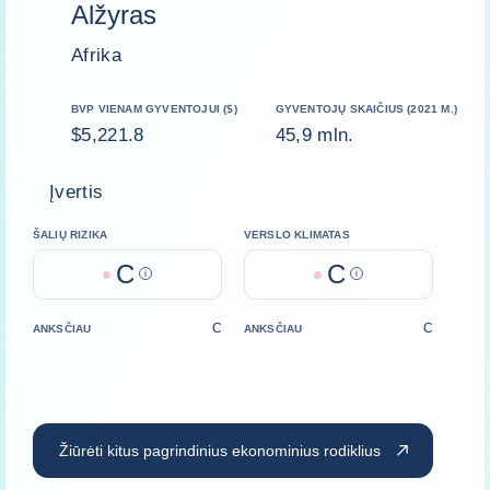
Alžyras
Afrika
BVP VIENAM GYVENTOJUI ($)
GYVENTOJŲ SKAIČIUS (2021 M.)
$5,221.8
45,9 mln.
Įvertis
ŠALIŲ RIZIKA
VERSLO KLIMATAS
C
C
Help
Help
C
C
ANKSČIAU
ANKSČIAU
Žiūrėti kitus pagrindinius ekonominius rodiklius