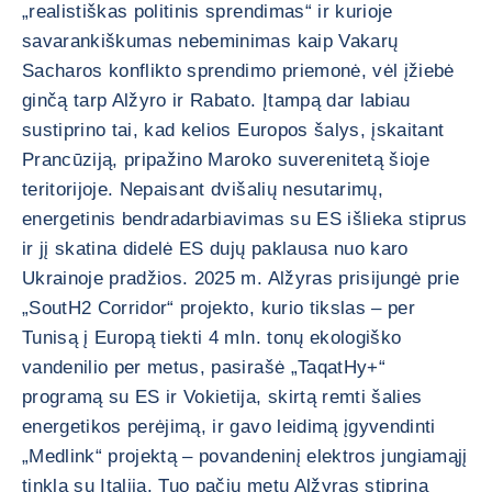
„realistiškas politinis sprendimas“ ir kurioje
savarankiškumas nebeminimas kaip Vakarų
Sacharos konflikto sprendimo priemonė, vėl įžiebė
ginčą tarp Alžyro ir Rabato. Įtampą dar labiau
sustiprino tai, kad kelios Europos šalys, įskaitant
Prancūziją, pripažino Maroko suverenitetą šioje
teritorijoje. Nepaisant dvišalių nesutarimų,
energetinis bendradarbiavimas su ES išlieka stiprus
ir jį skatina didelė ES dujų paklausa nuo karo
Ukrainoje pradžios. 2025 m. Alžyras prisijungė prie
„SoutH2 Corridor“ projekto, kurio tikslas – per
Tunisą į Europą tiekti 4 mln. tonų ekologiško
vandenilio per metus, pasirašė „TaqatHy+“
programą su ES ir Vokietija, skirtą remti šalies
energetikos perėjimą, ir gavo leidimą įgyvendinti
„Medlink“ projektą – povandeninį elektros jungiamąjį
tinklą su Italija. Tuo pačiu metu Alžyras stiprina