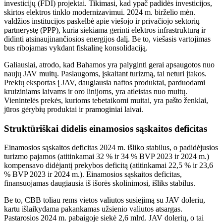
investicijų (FDI) projektai. Tikimasi, kad ypač padidės investicijos,
skirtos elektros tinklo modernizavimui. 2024 m. birželio mėn.
valdžios institucijos paskelbė apie viešojo ir privačiojo sektorių
partnerystę (PPP), kuria siekiama gerinti elektros infrastruktūrą ir
didinti atsinaujinančiosios energijos dalį. Be to, viešasis vartojimas
bus ribojamas vykdant fiskalinę konsolidaciją.
Galiausiai, atrodo, kad Bahamos yra palyginti gerai apsaugotos nuo
naujų JAV muitų. Paslaugoms, įskaitant turizmą, tai neturi įtakos.
Prekių eksportas į JAV, daugiausia naftos produktai, parduodami
kruiziniams laivams ir oro linijoms, yra atleistas nuo muitų.
Vienintelės prekės, kurioms tebetaikomi muitai, yra pašto ženklai,
jūros gėrybių produktai ir pramoginiai laivai.
Struktūriškai didelis einamosios sąskaitos deficitas
Einamosios sąskaitos deficitas 2024 m. išliko stabilus, o padidėjusios
turizmo pajamos (atitinkamai 32 % ir 34 % BVP 2023 ir 2024 m.)
kompensavo didėjantį prekybos deficitą (atitinkamai 22,5 % ir 23,6
% BVP 2023 ir 2024 m.). Einamosios sąskaitos deficitas,
finansuojamas daugiausia iš išorės skolinimosi, išliks stabilus.
Be to, CBB toliau rems vietos valiutos susiejimą su JAV doleriu,
kartu išlaikydama pakankamas užsienio valiutos atsargas.
Pastarosios 2024 m. pabaigoje siekė 2,6 mlrd. JAV dolerių, o tai