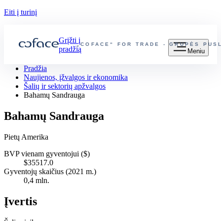
Eiti į turinį
Grįžti į
„COFACE“ FOR TRADE - GRUPĖS PUS
pradžią
Meniu
Pradžia
Naujienos, įžvalgos ir ekonomika
Šalių ir sektorių apžvalgos
Bahamų Sandrauga
Bahamų Sandrauga
Pietų Amerika
BVP vienam gyventojui ($)
$35517.0
Gyventojų skaičius (2021 m.)
0,4 mln.
Įvertis