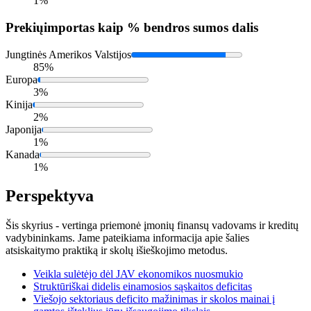
1%
Prekių
importas kaip % bendros sumos dalis
Jungtinės Amerikos Valstijos
85%
Europa
3%
Kinija
2%
Japonija
1%
Kanada
1%
Perspektyva
Šis skyrius - vertinga priemonė įmonių finansų vadovams ir kreditų
vadybininkams. Jame pateikiama informacija apie šalies
atsiskaitymo praktiką ir skolų išieškojimo metodus.
Veikla sulėtėjo dėl JAV ekonomikos nuosmukio
Struktūriškai didelis einamosios sąskaitos deficitas
Viešojo sektoriaus deficito mažinimas ir skolos mainai į