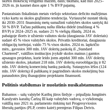
skirtos mokesčių vengimui mažinti, dalis; tikimasi, kad nuo 2025–
2026 m. jis kasmet duos apie 1 % BVP pajamų.
Pastaraisiais fiskaliniais metais viešojo sektoriaus deficito mažėjimas
vyko kartu su skolos grąžinimo tendencija. Vyriausybė nustatė tikslą
iki 2030–2031 finansinių metų sumažinti valstybės skolos santykį iki
50 % BVP. Tačiau palūkanų našta išlieka didelė (maždaug 4 %
BVP) ir 2024–2025 m. sudaro 21 % viešųjų išlaidų. 2024 m.
pabaigoje išorės ir užsienio valiutos skola (daugiausia JAV doleriais)
sudarė 45 % visos valstybės skolos. Privatūs kreditoriai, daugiausia
obligacijų turėtojai, valdo 75 % visos skolos. 2024 m. lapkričio
mėn., gavusios 300 mln. JAV dolerių paskolą iš „Standard
Chartered“, valdžios institucijos įvykdė skolos mainus į gamtos
apsaugos projektus, kurie leido joms atpirkti 300 mln. JAV dolerių
užsienio skolos, įskaitant 218 mln. JAV dolerių euroobligacijų ir 82
mln. JAV dolerių komercinių bankų paskolų. Sutaupytos lėšos (124
mln. JAV dolerių) iš palūkanų ir pagrindinės skolos mokėjimų bus
panaudotos jūrų išsaugojimo projektams finansuoti.
Politinis stabilumas ir nuolatinis nusikalstamumas
Bahamos – salų valstybė Karibų jūros širdyje – pripažįsta Jungtinės
Karalystės karalių Čarlzą III kaip valstybės vadovą, o vykdomąją
valdžią nuo 2021 m. parlamento rinkimų turi Progresyviosios
liberalų partijos (PLP, centro kairė) premjeras Filipas Deivis.