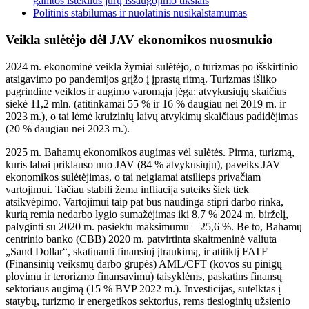
gamtos išteklius jūrų išsaugojimo tikslais
Politinis stabilumas ir nuolatinis nusikalstamumas
Veikla sulėtėjo dėl JAV ekonomikos nuosmukio
2024 m. ekonominė veikla žymiai sulėtėjo, o turizmas po išskirtinio
atsigavimo po pandemijos grįžo į įprastą ritmą. Turizmas išliko
pagrindine veiklos ir augimo varomąja jėga: atvykusiųjų skaičius
siekė 11,2 mln. (atitinkamai 55 % ir 16 % daugiau nei 2019 m. ir
2023 m.), o tai lėmė kruizinių laivų atvykimų skaičiaus padidėjimas
(20 % daugiau nei 2023 m.).
2025 m. Bahamų ekonomikos augimas vėl sulėtės. Pirma, turizmą,
kuris labai priklauso nuo JAV (84 % atvykusiųjų), paveiks JAV
ekonomikos sulėtėjimas, o tai neigiamai atsilieps privačiam
vartojimui. Tačiau stabili žema infliacija suteiks šiek tiek
atsikvėpimo. Vartojimui taip pat bus naudinga stipri darbo rinka,
kurią remia nedarbo lygio sumažėjimas iki 8,7 % 2024 m. birželį,
palyginti su 2020 m. pasiektu maksimumu – 25,6 %. Be to, Bahamų
centrinio banko (CBB) 2020 m. patvirtinta skaitmeninė valiuta
„Sand Dollar“, skatinanti finansinį įtraukimą, ir atitiktį FATF
(Finansinių veiksmų darbo grupės) AML/CFT (kovos su pinigų
plovimu ir terorizmo finansavimu) taisyklėms, paskatins finansų
sektoriaus augimą (15 % BVP 2022 m.). Investicijas, sutelktas į
statybų, turizmo ir energetikos sektorius, rems tiesioginių užsienio