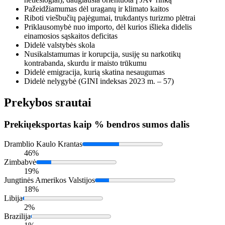
Pažeidžiamumas dėl uraganų ir klimato kaitos
Riboti viešbučių pajėgumai, trukdantys turizmo plėtrai
Priklausomybė nuo importo, dėl kurios išlieka didelis
einamosios sąskaitos deficitas
Didelė valstybės skola
Nusikalstamumas ir korupcija, susiję su narkotikų
kontrabanda, skurdu ir maisto trūkumu
Didelė emigracija, kurią skatina nesaugumas
Didelė nelygybė (GINI indeksas 2023 m. – 57)
Prekybos srautai
Prekių
eksportas kaip % bendros sumos dalis
Dramblio Kaulo Krantas
46%
Zimbabvė
19%
Jungtinės Amerikos Valstijos
18%
Libija
2%
Brazilija