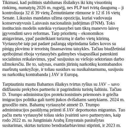
Tikimasi, kad politinis stabilumas išsilaikys iki kitų visuotinių
rinkimų, numatytų 2026 m. rugsėjį, nes PLP turi tvirtą daugumą – ji
kontroliuoja 32 iš 39 vietų Žemutiniame rūmuose ir 12 iš 16 vietų
Senate. Likusius mandatus užima opozicija, kuriai vadovauja
konservatyvusis Laisvasis nacionalinis judėjimas (FNM). Toks
institucinis modelis suteikia vyriausybei tam tikrą manevro laisvę
įgyvendinti savo reformas. Tarp prioritetų – ekonomikos
atsigavimas, ypač pasitelkiant turizmą ir darbo vietų kūrimą.
Vyriausybė taip pat padarė pažangą stiprindama šalies kovos su
pinigų plovimu ir teroristų finansavimu taisykles. Tačiau biudžetiniai
apribojimai riboja vyriausybės galimybes visapusiškai patenkinti
socialinius reikalavimus, ypač susijusius su viešojo sektoriaus darbo
užmokesčiu. Be to, salynas, esantis jūrinių narkotikų kontrabandos
maršrutų sankryžoje, ir toliau susidurs su nusikalstamumu, susijusiu
su narkotikų kontrabanda į JAV ir Europą.
Tarptautiniu mastu Bahamos išlaikys tvirtus ryšius su JAV – savo
didžiausiu prekybos partneriu ir pagrindiniu turistų šaltiniu. Tačiau
D. Trumpo administracijos protekcionistinės priemonės ir griežta
imigracijos politika gali turėti įtakos dvišaliams santykiams. 2024 m.
gruodžio mėn. Bahamų vyriausybė atmetė D. Trumpo
administracijos pasiūlymą priimti iš JAV deportuotus migrantus. Tuo
pačiu metu vyriausybė toliau sieks įvairinti savo partnerystes, kaip
rodo 2022 m. su Jungtiniais Arabų Emyratais pasirašytas
susitarimas, skirtas turizmo bendradarbiavimui stiprinti, ir 2023 m.