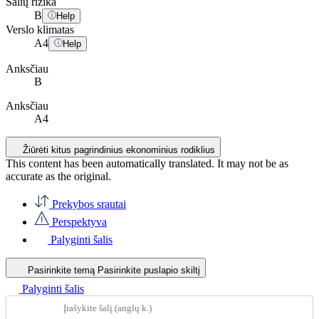
Šalių rizika
B
Help
Verslo klimatas
A
4
Help
Anksčiau
B
Anksčiau
A4
Žiūrėti kitus pagrindinius ekonominius rodiklius
This content has been automatically translated. It may not be as
accurate as the
original
.
Prekybos srautai
Perspektyva
Palyginti šalis
Pasirinkite temą
Pasirinkite puslapio skiltį
Palyginti šalis