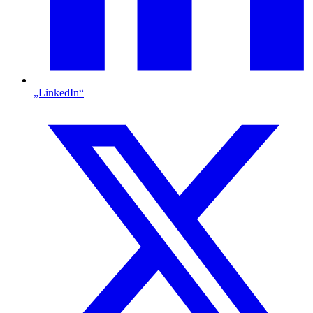
„LinkedIn“