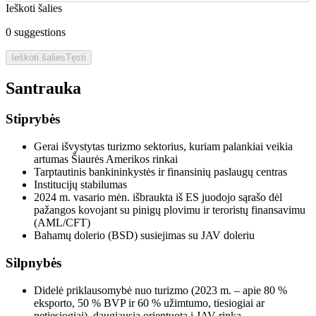
Ieškoti šalies
0
suggestions
Ieškoti šalies
Tęsti
Santrauka
Stiprybės
Gerai išvystytas turizmo sektorius, kuriam palankiai veikia
artumas Šiaurės Amerikos rinkai
Tarptautinis bankininkystės ir finansinių paslaugų centras
Institucijų stabilumas
2024 m. vasario mėn. išbraukta iš ES juodojo sąrašo dėl
pažangos kovojant su pinigų plovimu ir teroristų finansavimu
(AML/CFT)
Bahamų dolerio (BSD) susiejimas su JAV doleriu
Silpnybės
Didelė priklausomybė nuo turizmo (2023 m. – apie 80 %
eksporto, 50 % BVP ir 60 % užimtumo, tiesiogiai ar
netiesiogiai), daugiausia orientuota į JAV rinką