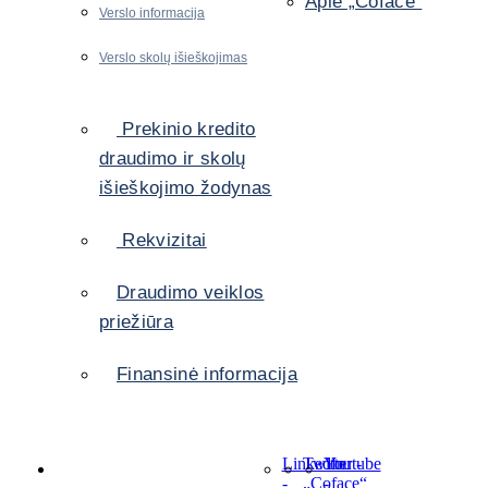
Apie „Coface“
Verslo informacija
Verslo skolų išieškojimas
Prekinio kredito
draudimo ir skolų
išieškojimo žodynas
Rekvizitai
Draudimo veiklos
priežiūra
Finansinė informacija
LinkedIn
Twitter
Youtube
-
-
„Coface“
-