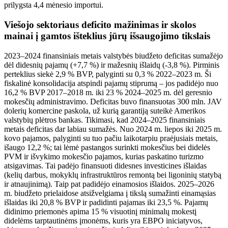
prilygsta 4,4 mėnesio importui.
Viešojo sektoriaus deficito mažinimas ir skolos
mainai į gamtos išteklius jūrų išsaugojimo tikslais
2023–2024 finansiniais metais valstybės biudžeto deficitas sumažėjo
dėl didesnių pajamų (+7,7 %) ir mažesnių išlaidų (-3,8 %). Pirminis
perteklius siekė 2,9 % BVP, palyginti su 0,3 % 2022–2023 m. Ši
fiskalinė konsolidacija atspindi pajamų stiprumą – jos padidėjo nuo
16,2 % BVP 2017–2018 m. iki 23 % 2024–2025 m. dėl geresnio
mokesčių administravimo. Deficitas buvo finansuotas 300 mln. JAV
dolerių komercine paskola, už kurią garantiją suteikė Amerikos
valstybių plėtros bankas. Tikimasi, kad 2024–2025 finansiniais
metais deficitas dar labiau sumažės. Nuo 2024 m. liepos iki 2025 m.
kovo pajamos, palyginti su tuo pačiu laikotarpiu praėjusiais metais,
išaugo 12,2 %; tai lėmė pastangos surinkti mokesčius bei didelės
PVM ir išvykimo mokesčio pajamos, kurias paskatino turizmo
atsigavimas. Tai padėjo finansuoti didesnes investicines išlaidas
(kelių darbus, mokyklų infrastruktūros remontą bei ligoninių statybą
ir atnaujinimą). Taip pat padidėjo einamosios išlaidos. 2025–2026
m. biudžeto prielaidose atsižvelgiama į tikslą sumažinti einamąsias
išlaidas iki 20,8 % BVP ir padidinti pajamas iki 23,5 %. Pajamų
didinimo priemonės apima 15 % visuotinį minimalų mokestį
didelėms tarptautinėms įmonėms, kuris yra EBPO iniciatyvos,