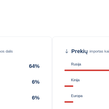
Prekių
os dalis
importas ka
Rusija
64%
Kinija
6%
Europa
6%