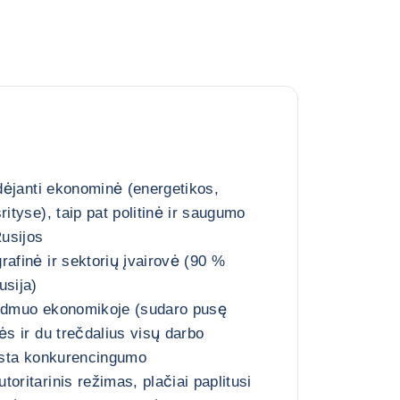
idėjanti ekonominė (energetikos,
rityse), taip pat politinė ir saugumo
usijos
rafinė ir sektorių įvairovė (90 %
usija)
aidmuo ekonomikoje (sudaro pusę
ės ir du trečdalius visų darbo
ūksta konkurencingumo
oritarinis režimas, plačiai paplitusi