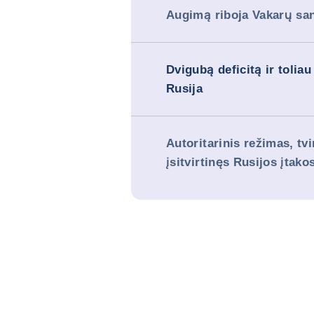
Augimą riboja Vakarų san
Dvigubą deficitą ir tolia
Rusija
Autoritarinis režimas, tvi
įsitvirtinęs Rusijos įtako