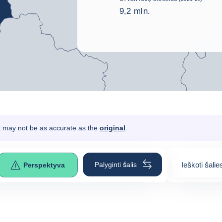
9,2 mln.
It may not be as accurate as the
original
.
Palyginti šalis
Ieškoti šalie
Perspektyva
0
suggestion