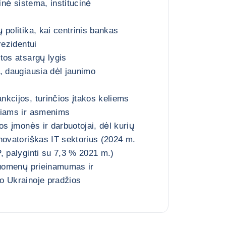
sinė sistema, institucinė
 politika, kai centrinis bankas
rezidentui
tos atsargų lygis
, daugiausia dėl jaunimo
kcijos, turinčios įtakos keliems
riams ir asmenims
os įmonės ir darbuotojai, dėl kurių
novatoriškas IT sektorius (2024 m.
, palyginti su 7,3 % 2021 m.)
duomenų prieinamumas ir
o Ukrainoje pradžios