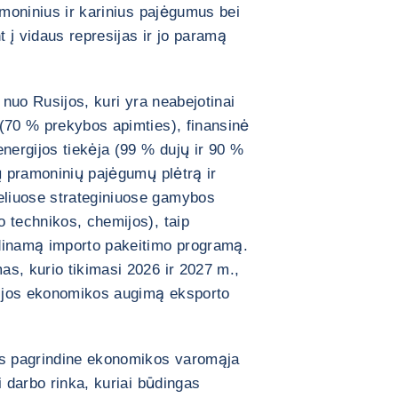
amoninius ir karinius pajėgumus bei
t į vidaus represijas ir jo paramą
 nuo Rusijos, kuri yra neabejotinai
 (70 % prekybos apimties), finansinė
energijos tiekėja (99 % dujų ir 90 %
jų pramoninių pajėgumų plėtrą ir
liuose strateginiuose gamybos
 technikos, chemijos), taip
dinamą importo pakeitimo programą.
s, kurio tikimasi 2026 ir 2027 m.,
usijos ekonomikos augimą eksporto
ks pagrindine ekonomikos varomąja
i darbo rinka, kuriai būdingas