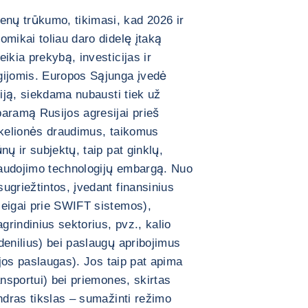
nų trūkumo, tikimasi, kad 2026 ir
omikai toliau daro didelę įtaką
ikia prekybą, investicijas ir
gijomis. Europos Sąjunga įvedė
siją, siekdama nubausti tiek už
aramą Rusijos agresijai prieš
 kelionės draudimus, taikomus
nų ir subjektų, taip pat ginklų,
 naudojimo technologijų embargą. Nuo
ugriežtintos, įvedant finansinius
ieigai prie SWIFT sistemos),
rindinius sektorius, pvz., kalio
denilius) bei paslaugų apribojimus
rijos paslaugas). Jos taip pat apima
ansportui) bei priemones, skirtas
endras tikslas – sumažinti režimo