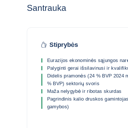
Santrauka
Stiprybės
Eurazijos ekonominės sąjungos nar
Palyginti gerai išsilavinusi ir kvalif
Didelis pramonės (24 % BVP 2024 m
% BVP) sektorių svoris
Maža nelygybė ir ribotas skurdas
Pagrindinis kalio druskos gamintoja
gamybos)