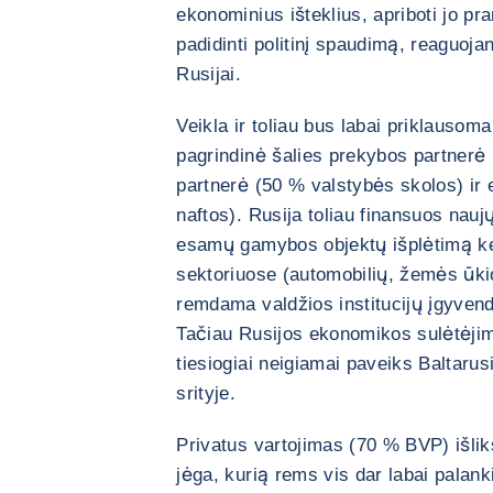
ekonominius išteklius, apriboti jo pr
padidinti politinį spaudimą, reaguojan
Rusijai.
Veikla ir toliau bus labai priklausoma
pagrindinė šalies prekybos partnerė
partnerė (50 % valstybės skolos) ir 
naftos). Rusija toliau finansuos nau
esamų gamybos objektų išplėtimą ke
sektoriuose (automobilių, žemės ūkio
remdama valdžios institucijų įgyven
Tačiau Rusijos ekonomikos sulėtėjima
tiesiogiai neigiamai paveiks Baltar
srityje.
Privatus vartojimas (70 % BVP) išli
jėga, kurią rems vis dar labai palank