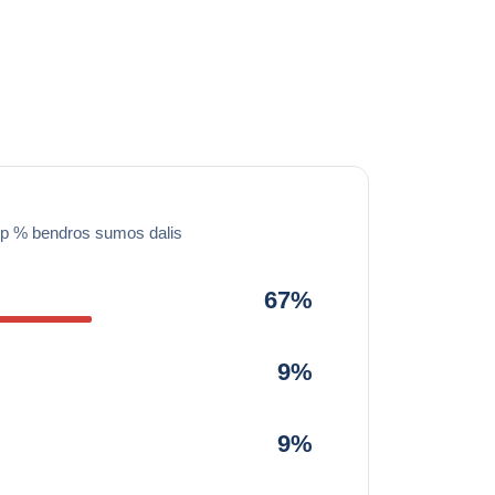
ip % bendros sumos dalis
67%
9%
9%