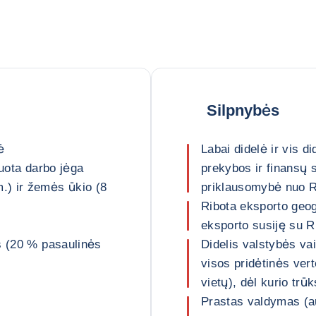
Silpnybės
ė
Labai didelė ir vis d
ikuota darbo jėga
prekybos ir finansų s
.) ir žemės ūkio (8
priklausomybė nuo R
Ribota eksporto geog
eksporto susiję su R
s (20 % pasaulinės
Didelis valstybės v
visos pridėtinės vert
vietų), dėl kurio tr
Prastas valdymas (aut