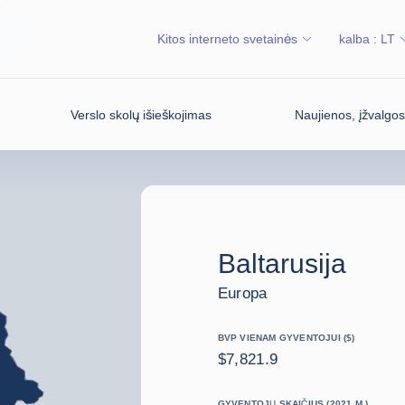
Kitos interneto svetainės
kalba :
LT
Verslo skolų išieškojimas
Naujienos, įžvalgo
Baltarusija
Europa
BVP VIENAM GYVENTOJUI ($)
$7,821.9
GYVENTOJŲ SKAIČIUS (2021 M.)