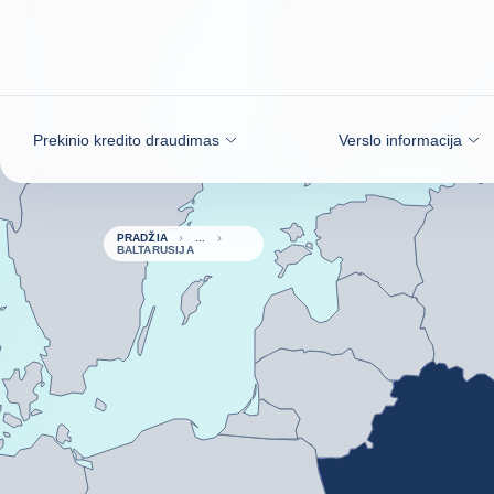
Eiti į turinį
Prekinio kredito draudimas
Verslo informacija
PRADŽIA
BALTARUSIJA