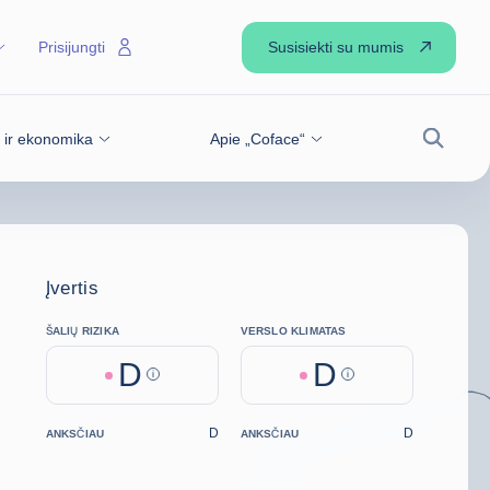
Susisiekti su mumis
Prisijungti
s ir ekonomika
Apie „Coface“
Paiešk
Įvertis
ŠALIŲ RIZIKA
VERSLO KLIMATAS
D
D
Help
Help
D
D
ANKSČIAU
ANKSČIAU