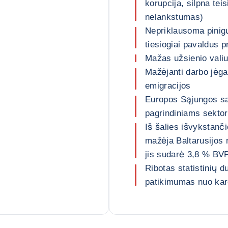
korupcija, silpna tei
nelankstumas)
Nepriklausoma pinigų
tiesiogiai pavaldus p
Mažas užsienio valiu
Mažėjanti darbo jėga
emigracijos
Europos Sąjungos san
pagrindiniams sekto
Iš šalies išvykstanči
mažėja Baltarusijos 
jis sudarė 3,8 % BVP
Ribotas statistinių 
patikimumas nuo kar