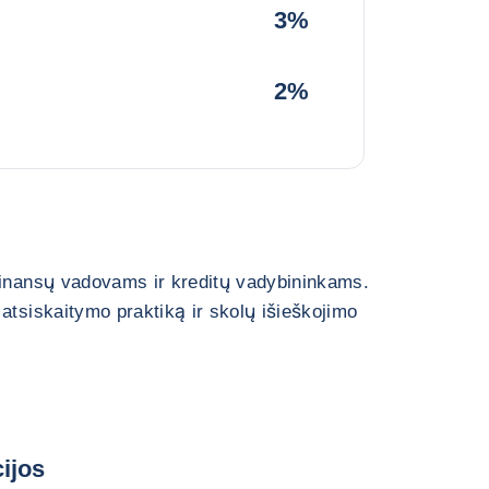
3%
2%
finansų vadovams ir kreditų vadybininkams.
atsiskaitymo praktiką ir skolų išieškojimo
ijos