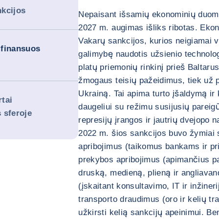
kcijos
Nepaisant išsamių ekonominių duome
2027 m. augimas išliks ribotas. Ekon
Vakarų sankcijos, kurios neigiamai ve
u finansuos
galimybę naudotis užsienio technolo
platų priemonių rinkinį prieš Baltaru
žmogaus teisių pažeidimus, tiek už p
Ukrainą. Tai apima turto įšaldymą ir
rtai
daugeliui su režimu susijusių pareigū
s sferoje
represijų įrangos ir jautrių dvejopo
2022 m. šios sankcijos buvo žymiai s
apribojimus (taikomus bankams ir pr
prekybos apribojimus (apimančius pag
druską, medieną, plieną ir angliavan
(įskaitant konsultavimo, IT ir inžine
transporto draudimus (oro ir kelių tr
užkirsti kelią sankcijų apeinimui. B