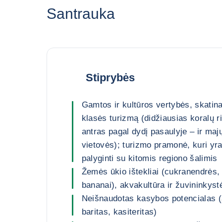
Santrauka
Stiprybės
Gamtos ir kultūros vertybės, skatin
klasės turizmą (didžiausias koralų r
antras pagal dydį pasaulyje – ir maj
vietovės); turizmo pramonė, kuri yr
palyginti su kitomis regiono šalimis
Žemės ūkio ištekliai (cukranendrės, c
bananai), akvakultūra ir žuvininkyst
Neišnaudotas kasybos potencialas (
baritas, kasiteritas)