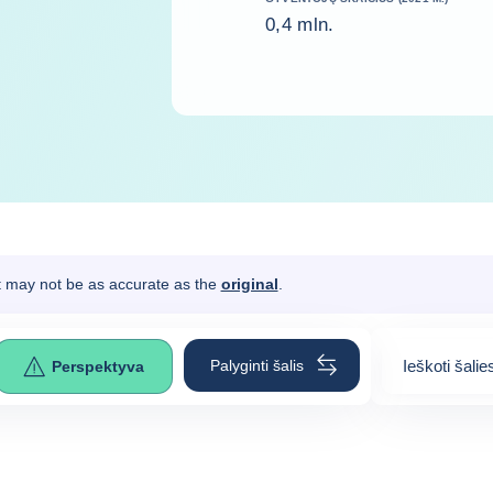
0,4 mln.
It may not be as accurate as the
original
.
Palyginti šalis
Ieškoti šalie
Perspektyva
0
suggestion