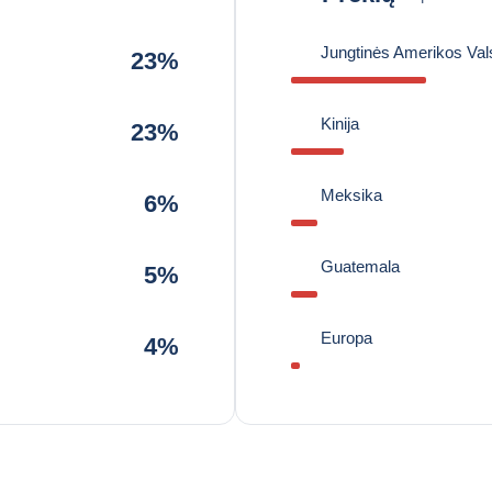
Jungtinės Amerikos Vals
23%
Kinija
23%
Meksika
6%
Guatemala
5%
Europa
4%