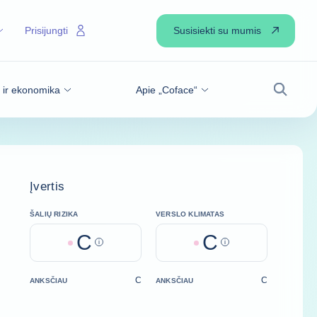
Susisiekti su mumis
Prisijungti
s ir ekonomika
Apie „Coface“
Paiešk
Įvertis
ŠALIŲ RIZIKA
VERSLO KLIMATAS
C
C
Help
Help
C
C
ANKSČIAU
ANKSČIAU