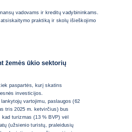
finansų vadovams ir kreditų vadybininkams.
atsiskaitymo praktiką ir skolų išieškojimo
t žemės ūkio sektorių
iek paspartės, kurį skatins
esnės investicijos.
lankytojų vartojimu, paslaugos (62
 tris 2025 m. ketvirčius) bus
i, kad turizmas (13 % BVP) vėl
tų (užsienio turistų, praleidusių