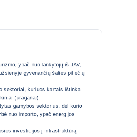
rizmo, ypač nuo lankytojų iš JAV,
užsienyje gyvenančių šalies piliečių
 sektoriai, kuriuos kartais ištinka
kiniai (uraganai)
ytas gamybos sektorius, dėl kurio
bė nuo importo, ypač energijos
os investicijos į infrastruktūrą