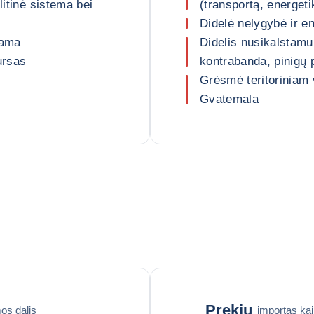
litinė sistema bei
(transportą, energet
Didelė nelygybė ir e
rama
Didelis nusikalstamu
ursas
kontrabanda, pinigų 
Grėsmė teritoriniam v
Gvatemala
Prekių
os dalis
importas ka