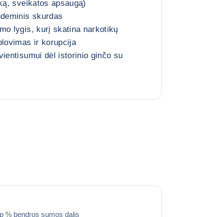
iką, sveikatos apsaugą)
ndeminis skurdas
mo lygis, kurį skatina narkotikų
plovimas ir korupcija
ientisumui dėl istorinio ginčo su
ip % bendros sumos dalis