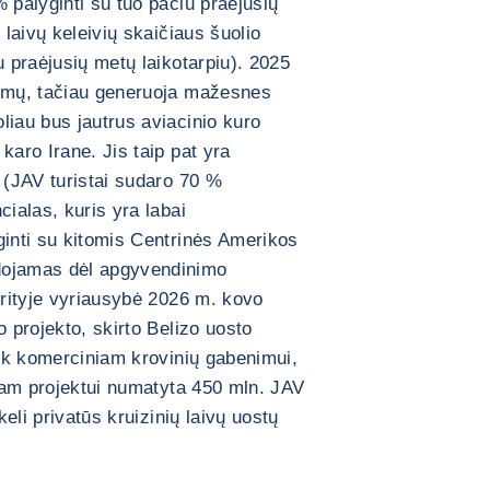
 palyginti su tuo pačiu praėjusių
 laivų keleivių skaičiaus šuolio
u praėjusių metų laikotarpiu). 2025
kimų, tačiau generuoja mažesnes
liau bus jautrus aviacinio kuro
karo Irane. Jis taip pat yra
u (JAV turistai sudaro 70 %
cialas, kuris yra labai
ginti su kitomis Centrinės Amerikos
dojamas dėl apgyvendinimo
srityje vyriausybė 2026 m. kovo
o projekto, skirto Belizo uosto
iek komerciniam krovinių gabenimui,
Šiam projektui numatyta 450 mln. JAV
keli privatūs kruizinių laivų uostų