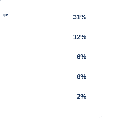
tijos
31%
12%
6%
6%
2%