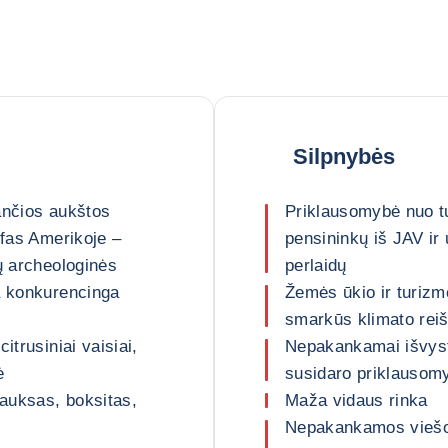
Silpnybės
ančios aukštos
Priklausomybė nuo tu
ifas Amerikoje –
pensininkų iš JAV ir 
ų archeologinės
perlaidų
a konkurencinga
Žemės ūkio ir turizmo
smarkūs klimato reiš
itrusiniai vaisiai,
Nepakankamai išvyst
ė
susidaro priklausomy
auksas, boksitas,
Maža vidaus rinka
Nepakankamos viešosi