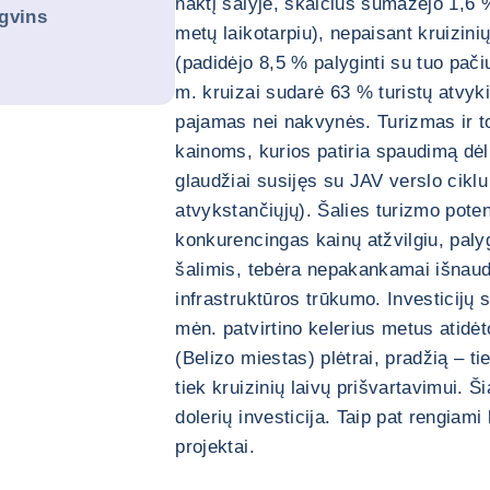
naktį šalyje, skaičius sumažėjo 1,6 %
gvins
metų laikotarpiu), nepaisant kruizinių
(padidėjo 8,5 % palyginti su tuo pači
m. kruizai sudarė 63 % turistų atvy
pajamas nei nakvynės. Turizmas ir to
kainoms, kurios patiria spaudimą dėl 
glaudžiai susijęs su JAV verslo cikl
atvykstančiųjų). Šalies turizmo poten
konkurencingas kainų atžvilgiu, paly
šalimis, tebėra nepakankamai išnau
infrastruktūros trūkumo. Investicijų 
mėn. patvirtino kelerius metus atidėt
(Belizo miestas) plėtrai, pradžią – t
tiek kruizinių laivų prišvartavimui. 
dolerių investicija. Taip pat rengiami 
projektai.