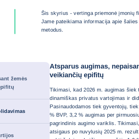
Šis skyrius - vertinga priemonė įmonių 
Jame pateikiama informacija apie šalies 
metodus.
Atsparus augimas, nepaisan
veikiančių epifitų
sant žemės
pifitų
Tikimasi, kad 2026 m. augimas šiek t
dinamiškas privatus vartojimas ir did
Pasinaudodamos tiek gyventojų, tiek 
olidavimas
% BVP, 3,2 % augimas per pirmuosius
pagrindinis augimo variklis. Tikimas
atsigaus po nuvylusių 2025 m. rezulta
rtijos