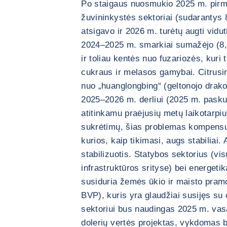
Po staigaus nuosmukio 2025 m. pirmą
žuvininkystės sektoriai (sudarantys
atsigavo ir 2026 m. turėtų augti vid
2024–2025 m. smarkiai sumažėjo (8,
ir toliau kentės nuo fuzariozės, kuri 
cukraus ir melasos gamybai. Citrusin
nuo „huanglongbing“ (geltonojo drakon
2025–2026 m. derliui (2025 m. paskut
atitinkamu praėjusių metų laikotarpiu
sukrėtimų, šias problemas kompensu
kurios, kaip tikimasi, augs stabiliai.
stabilizuotis. Statybos sektorius (vi
infrastruktūros srityse) bei energet
susiduria žemės ūkio ir maisto pram
BVP), kuris yra glaudžiai susijęs su
sektoriui bus naudingas 2025 m. vas
dolerių vertės projektas, vykdomas 