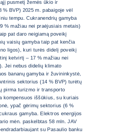
jį pusmetį žemės ūkio ir
 8 % BVP) 2025 m. pabaigoje vėl
utiniu tempu. Cukranendrių gamyba
9 % mažiau nei praėjusiais metais)
taip pat daro neigiamą poveikį
ių vaisių gamyba taip pat kenčia
o ligos), kuri turės didelį poveikį
inį ketvirtį – 17 % mažiau nei
). Jei nebus didelių klimato
os bananų gamyba ir žuvininkystė,
 Antrinis sektorius (14 % BVP) turėtų
sų pirma turizmo ir transporto
ika kompensuos iššūkius, su kuriais
onė, ypač gėrimų sektorius (6 %
 cukraus gamyba. Elektros energijos
ario mėn. paskelbtas 58 mln. JAV
bendradarbiaujant su Pasaulio banku