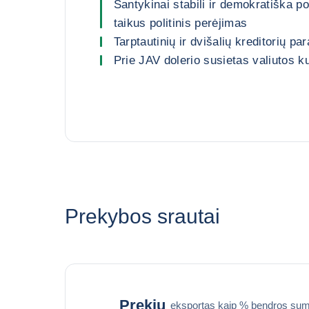
Santykinai stabili ir demokratiška po
taikus politinis perėjimas
Tarptautinių ir dvišalių kreditorių pa
Prie JAV dolerio susietas valiutos k
Prekybos srautai
Prekių
eksportas kaip % bendros sum