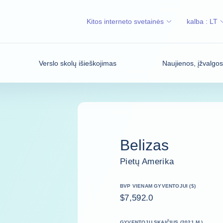
Kitos interneto svetainės
kalba :
LT
Verslo skolų išieškojimas
Naujienos, įžvalgo
Belizas
Pietų Amerika
BVP VIENAM GYVENTOJUI ($)
$7,592.0
GYVENTOJŲ SKAIČIUS (2021 M.)