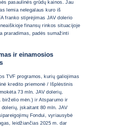
nės pasaulinės grūdų kainos. Jau
mas lemia nelegalaus kuro iš
A franko stiprėjimas JAV dolerio
 neaiškioje finansų rinkos situacijoje
ka praradimas, padės sumažinti
imas ir einamosios
s
os TVF programos, kurių galiojimas
nė kredito priemonė / Išplėstinis
šmokėta 73 mln. JAV dolerių,
 birželio mėn.) ir Atsparumo ir
dolerių, įskaitant 80 mln. JAV
įsipareigojimų Fondui, vyriausybė
ngas, leidžiančias 2025 m. dar