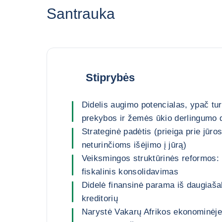
Santrauka
Stiprybės
Didelis augimo potencialas, ypač tur
prekybos ir žemės ūkio derlingumo d
Strateginė padėtis (prieiga prie jūro
neturinčioms išėjimo į jūrą)
Veiksmingos struktūrinės reformos: i
fiskalinis konsolidavimas
Didelė finansinė parama iš daugiašali
kreditorių
Narystė Vakarų Afrikos ekonominėje 