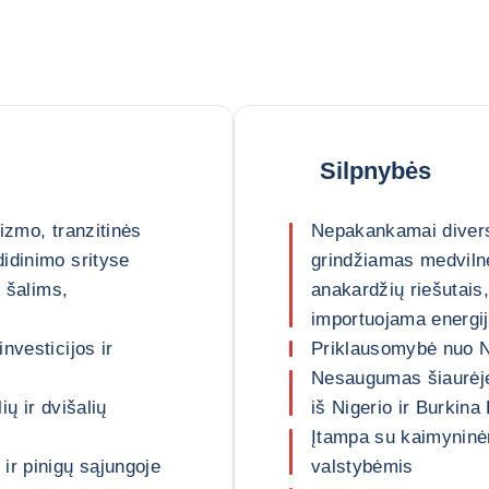
Silpnybės
izmo, tranzitinės
Nepakankamai divers
idinimo srityse
grindžiamas medviln
s šalims,
anakardžių riešutais
importuojama energij
nvesticijos ir
Priklausomybė nuo Ni
Nesaugumas šiaurėje 
ų ir dvišalių
iš Nigerio ir Burkina
Įtampa su kaimyninėm
ir pinigų sąjungoje
valstybėmis