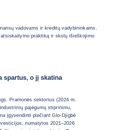
finansų vadovams ir kreditų vadybininkams.
atsiskaitymo praktiką ir skolų išieškojimo
spartus, o jį skatina
ugs. Pramonės sektorius (2024 m.
ndustrinių pajėgumų stiprinimu,
ma įgyvendinti plečiant Glo-Djigbé
nvesticijos, numatytos 2021–2026