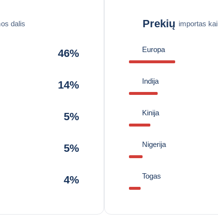
Prekių
os dalis
importas ka
Europa
46%
Indija
14%
Kinija
5%
Nigerija
5%
Togas
4%