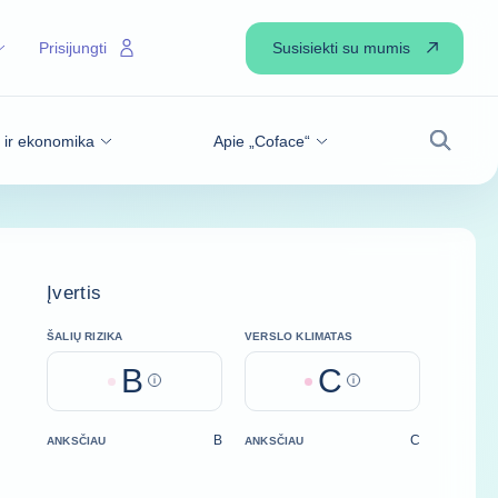
Susisiekti su mumis
Prisijungti
s ir ekonomika
Apie „Coface“
Paiešk
Įvertis
ŠALIŲ RIZIKA
VERSLO KLIMATAS
B
C
Help
Help
B
C
ANKSČIAU
ANKSČIAU