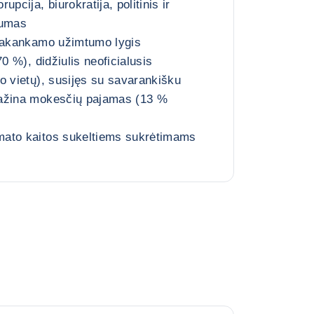
pcija, biurokratija, politinis ir
kumas
epakankamo užimtumo lygis
70 %), didžiulis neoficialusis
o vietų), susijęs su savarankišku
ažina mokesčių pajamas (13 %
ato kaitos sukeltiems sukrėtimams