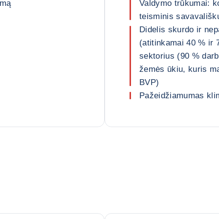
umą
Valdymo trūkumai: koru
teisminis savavališ
Didelis skurdo ir n
(atitinkamai 40 % ir 
sektorius (90 % darb
žemės ūkiu, kuris m
BVP)
Pažeidžiamumas klim