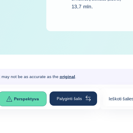
13,7 mln.
It may not be as accurate as the
original
.
Palyginti šalis
Ieškoti šalie
Perspektyva
0
suggestion