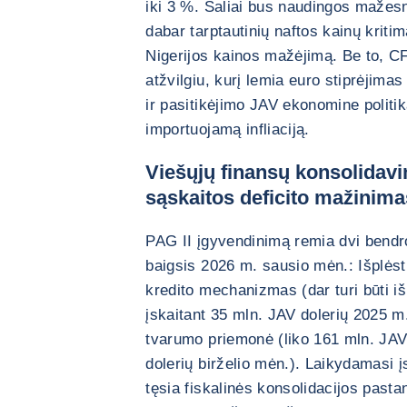
iki 3 %. Šaliai bus naudingos mažes
dabar tarptautinių naftos kainų kriti
Nigerijos kainos mažėjimą. Be to, CF
atžvilgiu, kurį lemia euro stiprėjimas
ir pasitikėjimo JAV ekonomine politi
importuojamą infliaciją.
Viešųjų finansų konsolidav
sąskaitos deficito mažinima
PAG II įgyvendinimą remia dvi bendr
baigsis 2026 m. sausio mėn.: Išplėsti
kredito mechanizmas (dar turi būti i
įskaitant 35 mln. JAV dolerių 2025 m.
tvarumo priemonė (liko 161 mln. JAV 
dolerių birželio mėn.). Laikydamasi 
tęsia fiskalinės konsolidacijos pasta