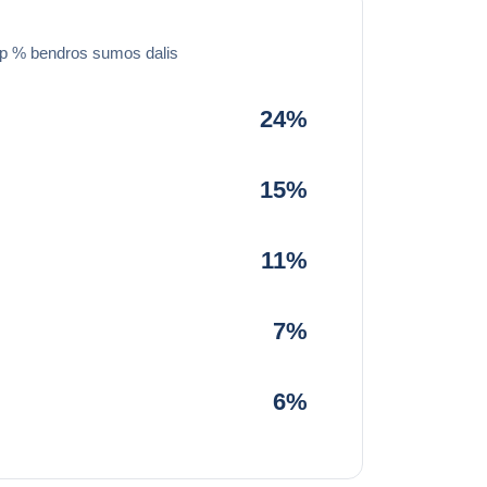
ip % bendros sumos dalis
24%
15%
11%
7%
6%