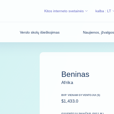
Kitos interneto svetainės
kalba :
LT
Verslo skolų išieškojimas
Naujienos, įžvalgo
Beninas
Afrika
BVP VIENAM GYVENTOJUI ($)
$1,433.0
GYVENTOJŲ SKAIČIUS (2021 M.)