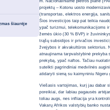
m. Nacionaliniame plėtros plane (PAG
projektų – Kotonu uosto modernizavim
(transportas, elektros energija, sanit
Šios investicijos taip pat teikia nau
izmas šiaurėje
ypač turizmui, telekomunikacijoms ir
žemės ūkio (30 % BVP) ir žuvininkys
trąšų subsidijos ir privačios investic
žvejybos ir akvakultūros sektorius. 
atnaujinama tarpvalstybinė prekyba su
prekybą, ypač naftos. Tačiau nuolati
sutelkti pagrindiniai medvilnės augin
atidaryti sieną su kaimyniniu Nigeru g
Viešasis vartojimas, kurį jau dabar s
poreikiai, dar labiau pagausės artėja
toliau augs, nes infliacija yra kontrol
Vakarų Afrikos valstybių banko nusta