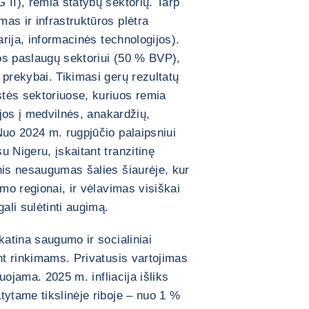
 II), remia statybų sektorių. Tarp
as ir infrastruktūros plėtra
arija, informacinės technologijos).
dos paslaugų sektoriui (50 % BVP),
 prekybai. Tikimasi gerų rezultatų
tės sektoriuose, kuriuos remia
ijos į medvilnės, anakardžių,
Nuo 2024 m. rugpjūčio palaipsniui
 Nigeru, įskaitant tranzitinę
nis nesaugumas šalies šiaurėje, kur
imo regionai, ir vėlavimas visiškai
ali sulėtinti augimą.
katina saugumo ir socialiniai
nt rinkimams. Privatusis vartojimas
iuojama. 2025 m. infliacija išliks
tytame tikslinėje riboje – nuo 1 %