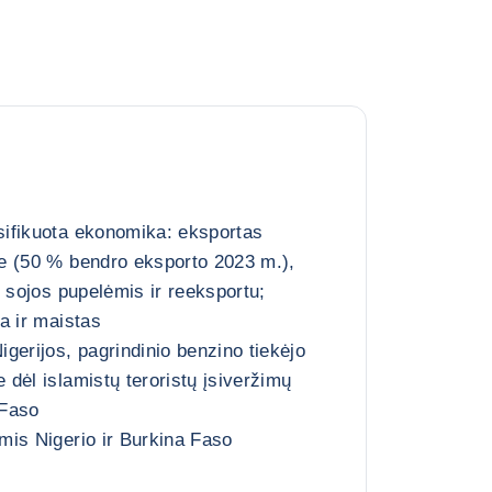
ifikuota ekonomika: eksportas
e (50 % bendro eksporto 2023 m.),
, sojos pupelėmis ir reeksportu;
a ir maistas
gerijos, pagrindinio benzino tiekėjo
dėl islamistų teroristų įsiveržimų
 Faso
is Nigerio ir Burkina Faso