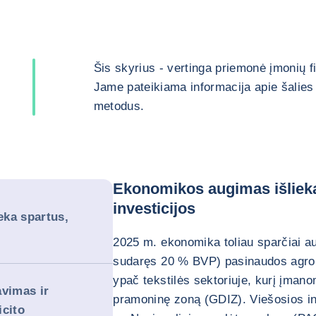
Šis skyrius - vertinga priemonė įmonių 
Jame pateikiama informacija apie šalies 
metodus.
Ekonomikos augimas išlieka 
investicijos
eka spartus,
2025 m. ekonomika toliau sparčiai a
sudaręs 20 % BVP) pasinaudos agroi
ypač tekstilės sektoriuje, kurį įmano
avimas ir
pramoninę zoną (GDIZ). Viešosios i
icito