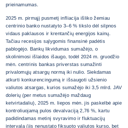
prieinamumas.
2025 m. pirmąjį pusmetį infliacija išliko žemiau
centrinio banko nustatyto 3–6 % tikslo dėl silpnos
vidaus paklausos ir krentančių energijos kainų.
Tačiau recesijos sąlygomis finansinė padėtis
pablogėjo. Bankų likvidumas sumažėjo, o
skolinimosi išlaidos išaugo, todėl 2024 m. gruodžio
mėn. centrinis bankas priverstas sumažinti
privalomųjų atsargų normą iki nulio. Siekdamas
atkurti konkurencingumą ir išsaugoti užsienio
valiutos atsargas, kurios sumažėjo iki 3,5 mlrd. JAV
dolerių (per metus sumažėjo maždaug
ketvirtadaliu), 2025 m. liepos mėn. jis paskelbė apie
kontroliuojamą pulos devalvaciją 2,76 %, kartu
padidindamas metinį svyravimo ir fluktuacijų
intervalą (jis nenustato fiksuoto valiutos kurso, bet