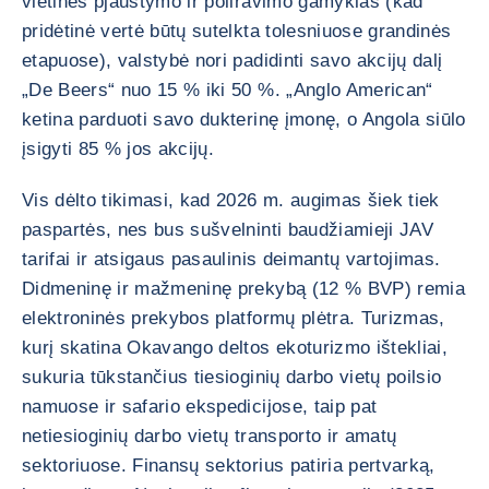
vietines pjaustymo ir poliravimo gamyklas (kad
pridėtinė vertė būtų sutelkta tolesniuose grandinės
etapuose), valstybė nori padidinti savo akcijų dalį
„De Beers“ nuo 15 % iki 50 %. „Anglo American“
ketina parduoti savo dukterinę įmonę, o Angola siūlo
įsigyti 85 % jos akcijų.
Vis dėlto tikimasi, kad 2026 m. augimas šiek tiek
paspartės, nes bus sušvelninti baudžiamieji JAV
tarifai ir atsigaus pasaulinis deimantų vartojimas.
Didmeninę ir mažmeninę prekybą (12 % BVP) remia
elektroninės prekybos platformų plėtra. Turizmas,
kurį skatina Okavango deltos ekoturizmo ištekliai,
sukuria tūkstančius tiesioginių darbo vietų poilsio
namuose ir safario ekspedicijose, taip pat
netiesioginių darbo vietų transporto ir amatų
sektoriuose. Finansų sektorius patiria pertvarką,