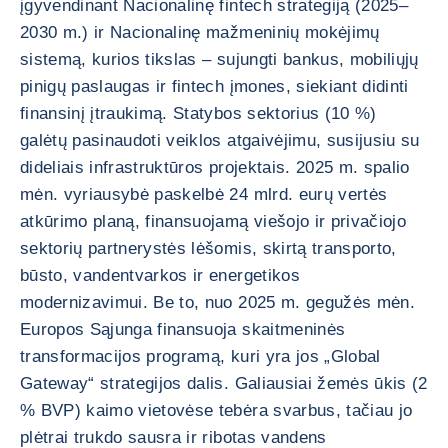
įgyvendinant Nacionalinę fintech strategiją (2025–
2030 m.) ir Nacionalinę mažmeninių mokėjimų
sistemą, kurios tikslas – sujungti bankus, mobiliųjų
pinigų paslaugas ir fintech įmones, siekiant didinti
finansinį įtraukimą. Statybos sektorius (10 %)
galėtų pasinaudoti veiklos atgaivėjimu, susijusiu su
dideliais infrastruktūros projektais. 2025 m. spalio
mėn. vyriausybė paskelbė 24 mlrd. eurų vertės
atkūrimo planą, finansuojamą viešojo ir privačiojo
sektorių partnerystės lėšomis, skirtą transporto,
būsto, vandentvarkos ir energetikos
modernizavimui. Be to, nuo 2025 m. gegužės mėn.
Europos Sąjunga finansuoja skaitmeninės
transformacijos programą, kuri yra jos „Global
Gateway“ strategijos dalis. Galiausiai žemės ūkis (2
% BVP) kaimo vietovėse tebėra svarbus, tačiau jo
plėtrai trukdo sausra ir ribotas vandens