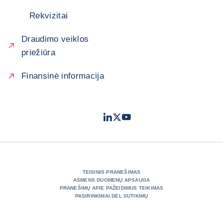
Rekvizitai
Draudimo veiklos
priežiūra
Finansinė informacija
LinkedIn
Twitter
Youtube
- „Coface“
- „Coface“
- „Coface“
TEISINIS PRANEŠIMAS
ASMENS DUOMENŲ APSAUGA
PRANEŠIMŲ APIE PAŽEIDIMUS TEIKIMAS
PASIRINKIMAI DĖL SUTIKIMŲ