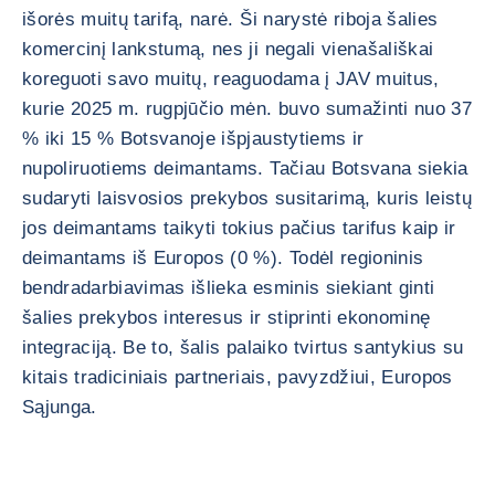
išorės muitų tarifą, narė. Ši narystė riboja šalies
komercinį lankstumą, nes ji negali vienašališkai
koreguoti savo muitų, reaguodama į JAV muitus,
kurie 2025 m. rugpjūčio mėn. buvo sumažinti nuo 37
% iki 15 % Botsvanoje išpjaustytiems ir
nupoliruotiems deimantams. Tačiau Botsvana siekia
sudaryti laisvosios prekybos susitarimą, kuris leistų
jos deimantams taikyti tokius pačius tarifus kaip ir
deimantams iš Europos (0 %). Todėl regioninis
bendradarbiavimas išlieka esminis siekiant ginti
šalies prekybos interesus ir stiprinti ekonominę
integraciją. Be to, šalis palaiko tvirtus santykius su
kitais tradiciniais partneriais, pavyzdžiui, Europos
Sąjunga.