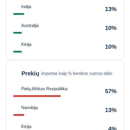
Indija
13%
Australija
10%
Kinija
10%
Prekių
importas kaip % bendros sumos dalis
Pietų Afrikos Respublika
57%
Namibija
13%
Kinija
4%