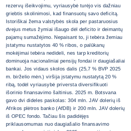
rezervų išeikvojimu, vyriausybė turėjo vis dažniau
griebtis skolinimosi, kad finansuotų savo deficitą.
Istoriškai žema valstybės skola per pastaruosius
dvejus metus žymiai išaugo dėl deficito ir deimantų
pajamų sumažėjimo. Nepaisant to, ji tebėra žemiau
įstatymu nustatytos 40 % ribos, o palūkanų
mokėjimai tebėra nedideli, nes tarp kreditorių
dominuoja nacionaliniai pensijų fondai ir daugiašaliai
bankai. Jos vidaus skolos dalis (25,7 % BVP 2025
m. birželio mėn.) viršija įstatymu nustatytą 20 %
ribą, todėl vyriausybė priversta diversifikuoti
išorinio finansavimo šaltinius. 2025 m. Botsvana
gavo dvi dideles paskolas: 304 mln. JAV dolerių iš
Afrikos plėtros banko (AfDB) ir 200 mln. JAV dolerių
iš OPEC fondo. Tačiau šis padidėjęs
priklausomumas nuo daugiašalio finansavimo