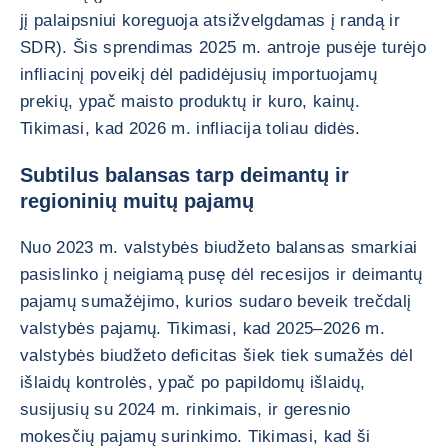
jį palaipsniui koreguoja atsižvelgdamas į randą ir
SDR). Šis sprendimas 2025 m. antroje pusėje turėjo
infliacinį poveikį dėl padidėjusių importuojamų
prekių, ypač maisto produktų ir kuro, kainų.
Tikimasi, kad 2026 m. infliacija toliau didės.
Subtilus balansas tarp deimantų ir
regioninių muitų pajamų
Nuo 2023 m. valstybės biudžeto balansas smarkiai
pasislinko į neigiamą pusę dėl recesijos ir deimantų
pajamų sumažėjimo, kurios sudaro beveik trečdalį
valstybės pajamų. Tikimasi, kad 2025–2026 m.
valstybės biudžeto deficitas šiek tiek sumažės dėl
išlaidų kontrolės, ypač po papildomų išlaidų,
susijusių su 2024 m. rinkimais, ir geresnio
mokesčių pajamų surinkimo. Tikimasi, kad ši