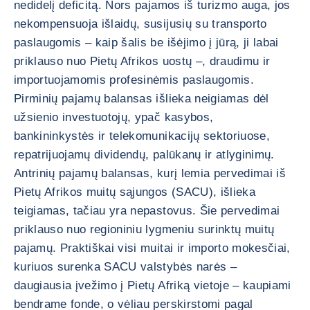
nedidelį deficitą. Nors pajamos iš turizmo auga, jos
nekompensuoja išlaidų, susijusių su transporto
paslaugomis – kaip šalis be išėjimo į jūrą, ji labai
priklauso nuo Pietų Afrikos uostų –, draudimu ir
importuojamomis profesinėmis paslaugomis.
Pirminių pajamų balansas išlieka neigiamas dėl
užsienio investuotojų, ypač kasybos,
bankininkystės ir telekomunikacijų sektoriuose,
repatrijuojamų dividendų, palūkanų ir atlyginimų.
Antrinių pajamų balansas, kurį lemia pervedimai iš
Pietų Afrikos muitų sąjungos (SACU), išlieka
teigiamas, tačiau yra nepastovus. Šie pervedimai
priklauso nuo regioniniu lygmeniu surinktų muitų
pajamų. Praktiškai visi muitai ir importo mokesčiai,
kuriuos surenka SACU valstybės narės –
daugiausia įvežimo į Pietų Afriką vietoje – kaupiami
bendrame fonde, o vėliau perskirstomi pagal