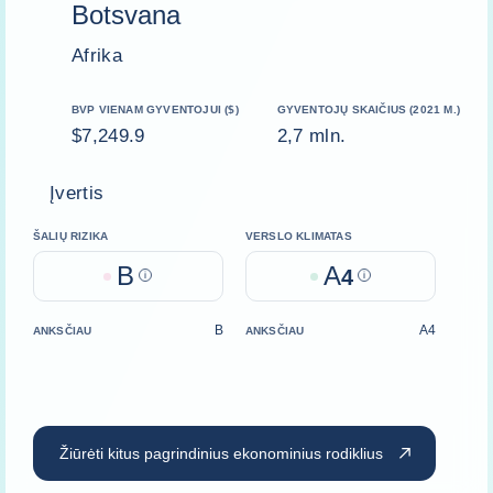
Botsvana
Afrika
BVP VIENAM GYVENTOJUI ($)
GYVENTOJŲ SKAIČIUS (2021 M.)
$7,249.9
2,7 mln.
Įvertis
ŠALIŲ RIZIKA
VERSLO KLIMATAS
B
A
Help
4
Help
B
A4
ANKSČIAU
ANKSČIAU
Žiūrėti kitus pagrindinius ekonominius rodiklius