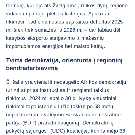
formulę, kurioje atsižvelgiama į rinkos dydį, regiono
vidaus importą ir plėtros kriterijus. Apskritai
tikimasi, kad einamosios sąskaitos deficitas 2025
m. šiek tiek sumažės, o 2026 m. – dar labiau dėl
kasybos eksporto atsigavimo ir mažesnių
importuojamos energijos bei maisto kainų.
Tvirta demokratija, orientuota į regioninį
bendradarbiavimą
Ši šalis yra viena iš nedaugelio Afrikos demokratijų,
turinti stiprias institucijas ir rengianti taikius
rinkimus. 2024 m. spalio 30 d. įvykę visuotiniai
rinkimai tapo istoriniu lūžio tašku: po 58 metų
nepertraukiamo valdymo Botsvanos demokratinė
partija (BDP) prarado daugumą „Demokratinių
pokyčių sąjungos“ (UDC) koalicijai, kuri laimėjo 36