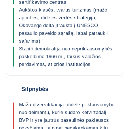
sertifikavimo centras
Aukštos klasės, tvarus turizmas (mažo
apimties, didelės vertės strategija,
Okavango delta įtraukta į UNESCO
pasaulio paveldo sąrašą, labai patraukli
safarims)
Stabili demokratija nuo nepriklausomybės
paskelbimo 1966 m., taikus valdžios
perdavimas, stiprios institucijos
Silpnybės
Maža diversifikacija: didelė priklausomybė
nuo deimantų, kurie sudaro ketvirtadalį
BVP ir yra jautrūs pasaulinės paklausos
pokyčiams, taip pat nepakankamas kitų