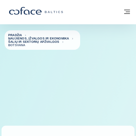
Eiti į turinį
Grįžti į pradžią
Me
„COFACE“ FOR TRADE - GRUPĖS PUSL
BALTICS
PRADŽIA
NAUJIENOS, ĮŽVALGOS IR EKONOMIKA
ŠALIŲ IR SEKTORIŲ APŽVALGOS
BOTSVANA