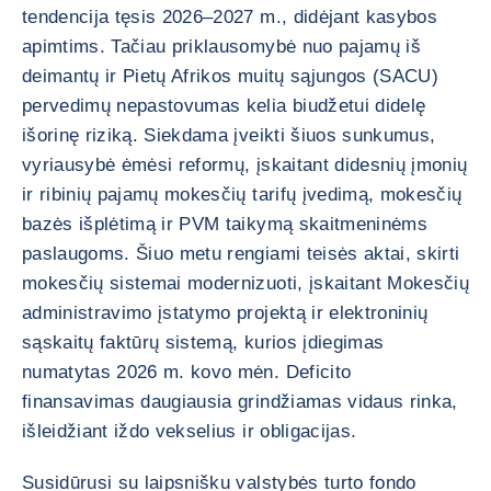
tendencija tęsis 2026–2027 m., didėjant kasybos
apimtims. Tačiau priklausomybė nuo pajamų iš
deimantų ir Pietų Afrikos muitų sąjungos (SACU)
pervedimų nepastovumas kelia biudžetui didelę
išorinę riziką. Siekdama įveikti šiuos sunkumus,
vyriausybė ėmėsi reformų, įskaitant didesnių įmonių
ir ribinių pajamų mokesčių tarifų įvedimą, mokesčių
bazės išplėtimą ir PVM taikymą skaitmeninėms
paslaugoms. Šiuo metu rengiami teisės aktai, skirti
mokesčių sistemai modernizuoti, įskaitant Mokesčių
administravimo įstatymo projektą ir elektroninių
sąskaitų faktūrų sistemą, kurios įdiegimas
numatytas 2026 m. kovo mėn. Deficito
finansavimas daugiausia grindžiamas vidaus rinka,
išleidžiant iždo vekselius ir obligacijas.
Susidūrusi su laipsnišku valstybės turto fondo