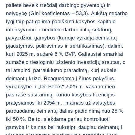
palietė beveik trečdalį darbingo gyventojų) ir
nelygybę (Gini koeficientas – 53,3). Aukštą nedarbo
lygį taip pat galima paaiškinti kasybos kapitalo
intensyvumu ir nedidele darbui imlių sektorių,
pavyzdžiui, gamybos (kurioje vyrauja deimantų
pjaustymas, poliravimas ir sertifikavimas), dalimi,
kuri 2025 m. sudarė 6 % BVP. Galiausiai smarkiai
sumažėjo tiesioginių užsienio investicijų srautas, o
tai atspindi patrauklumo praradimą, kurį sukėlė
deimantų krizė. Reaguodama į šiuos pokyčius,
vyriausybė ir „De Beers“ 2025 m. vasario mėn.
pasirašė susitarimą, kuriuo kasybos licencijos
pratęsiamos iki 2054 m., mainais už valstybės
parduodamų deimantų dalies padidinimą nuo 25 %
iki 50 %. Be to, siekdama geriau kontroliuoti
gamybą ir kainas bei nukreipti daugiau deimantų į