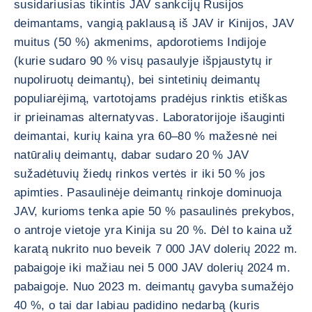
susidariusias tikintis JAV sankcijų Rusijos
deimantams, vangią paklausą iš JAV ir Kinijos, JAV
muitus (50 %) akmenims, apdorotiems Indijoje
(kurie sudaro 90 % visų pasaulyje išpjaustytų ir
nupoliruotų deimantų), bei sintetinių deimantų
populiarėjimą, vartotojams pradėjus rinktis etiškas
ir prieinamas alternatyvas. Laboratorijoje išauginti
deimantai, kurių kaina yra 60–80 % mažesnė nei
natūralių deimantų, dabar sudaro 20 % JAV
sužadėtuvių žiedų rinkos vertės ir iki 50 % jos
apimties. Pasaulinėje deimantų rinkoje dominuoja
JAV, kurioms tenka apie 50 % pasaulinės prekybos,
o antroje vietoje yra Kinija su 20 %. Dėl to kaina už
karatą nukrito nuo beveik 7 000 JAV dolerių 2022 m.
pabaigoje iki mažiau nei 5 000 JAV dolerių 2024 m.
pabaigoje. Nuo 2023 m. deimantų gavyba sumažėjo
40 %, o tai dar labiau padidino nedarbą (kuris