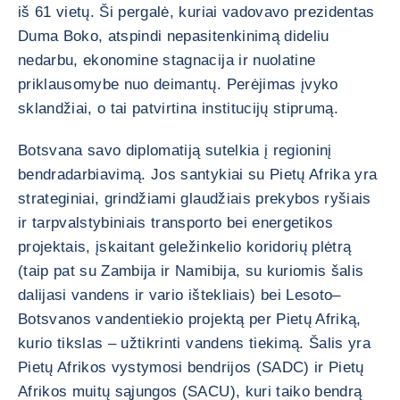
iš 61 vietų. Ši pergalė, kuriai vadovavo prezidentas
Duma Boko, atspindi nepasitenkinimą dideliu
nedarbu, ekonomine stagnacija ir nuolatine
priklausomybe nuo deimantų. Perėjimas įvyko
sklandžiai, o tai patvirtina institucijų stiprumą.
Botsvana savo diplomatiją sutelkia į regioninį
bendradarbiavimą. Jos santykiai su Pietų Afrika yra
strateginiai, grindžiami glaudžiais prekybos ryšiais
ir tarpvalstybiniais transporto bei energetikos
projektais, įskaitant geležinkelio koridorių plėtrą
(taip pat su Zambija ir Namibija, su kuriomis šalis
dalijasi vandens ir vario ištekliais) bei Lesoto–
Botsvanos vandentiekio projektą per Pietų Afriką,
kurio tikslas – užtikrinti vandens tiekimą. Šalis yra
Pietų Afrikos vystymosi bendrijos (SADC) ir Pietų
Afrikos muitų sąjungos (SACU), kuri taiko bendrą