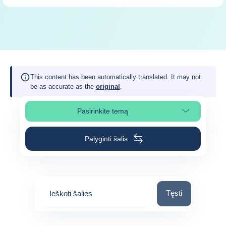
This content has been automatically translated. It may not
be as accurate as the
original
.
Pasirinkite temą
Pasirinkite puslapio skiltį
Palyginti šalis
Ieškoti šalies
Tęsti
Ieškoti šalies
0
suggestions