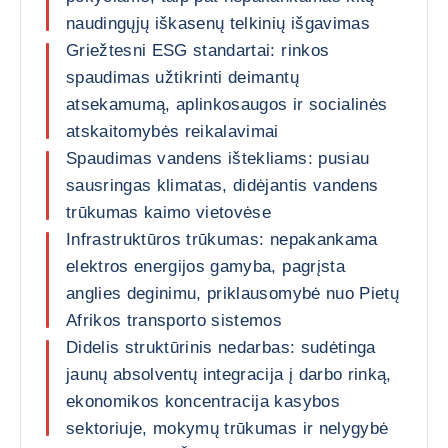
naudingųjų iškasenų telkinių išgavimas
Griežtesni ESG standartai: rinkos
spaudimas užtikrinti deimantų
atsekamumą, aplinkosaugos ir socialinės
atskaitomybės reikalavimai
Spaudimas vandens ištekliams: pusiau
sausringas klimatas, didėjantis vandens
trūkumas kaimo vietovėse
Infrastruktūros trūkumas: nepakankama
elektros energijos gamyba, pagrįsta
anglies deginimu, priklausomybė nuo Pietų
Afrikos transporto sistemos
Didelis struktūrinis nedarbas: sudėtinga
jaunų absolventų integracija į darbo rinką,
ekonomikos koncentracija kasybos
sektoriuje, mokymų trūkumas ir nelygybė