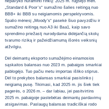
nepavyko nuraminti rinkų: 2025 m. rugsėjo mėn.
„Standard & Poor’s“ sumažino šalies reitingą nuo
BBB+ iki BBB su neigiamomis perspektyvomis.
Spalio mėnesį „Moody’s“ pasekė šiuo pavyzdžiu ir
sumažino reitingą nuo A3 iki Baa1, kaip savo
sprendimo priežastį nurodydama didėjančią skolų
tvarumo riziką ir pažeidžiamumą išorės veiksnių
atžvilgiu.
Dėl deimantų eksporto sumažėjimo einamosios
sąskaitos balansas nuo 2023 m. pabaigos smarkiai
pablogėjo. Tuo pačiu metu importas išliko stiprus.
Dėl to prekybos balansas smarkiai pasislinko į
neigiamą pusę. Tikimasi, kad 2025 m. jis šiek tiek
pagerės, o 2026 m. – dar labiau, jei pasitvirtins
2025 m. pabaigoje pastebėtas deimantų pardavimų
atsigavimas. Paslaugų balansas tradiciškai rodo