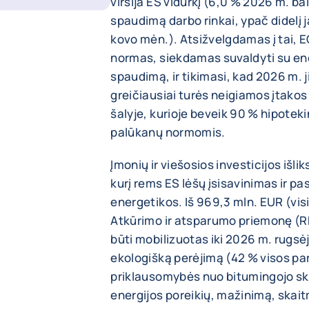
viršija ES vidurkį (6,0 % 2026 m. ba
spaudimą darbo rinkai, ypač didelį
kovo mėn.). Atsižvelgdamas į tai, 
normas, siekdamas suvaldyti su ener
spaudimą, ir tikimasi, kad 2026 m. ji
greičiausiai turės neigiamos įtakos
šalyje, kurioje beveik 90 % hipotek
palūkanų normomis.
Įmonių ir viešosios investicijos išl
kurį rems ES lėšų įsisavinimas ir pa
energetikos. Iš 969,3 mln. EUR (visi
Atkūrimo ir atsparumo priemonę (RR
būti mobilizuotas iki 2026 m. rugsėj
ekologišką perėjimą (42 % visos p
priklausomybės nuo bitumingojo ska
energijos poreikių, mažinimą, skai