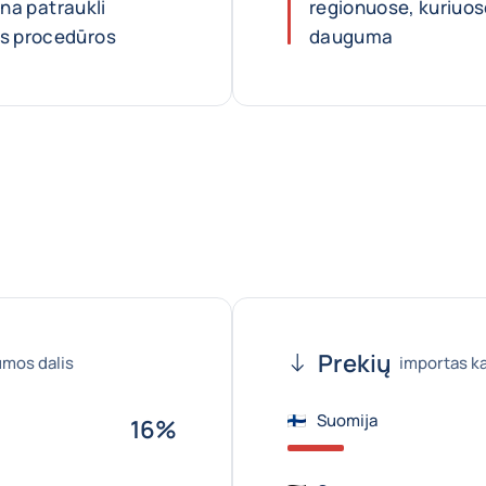
ina patraukli
regionuose, kuriuos
os procedūros
dauguma
Prekių
umos dalis
importas k
Suomija
16%