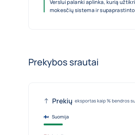
Verslui palanki aplinka, kurią užtikr
mokesčių sistema ir supaprastint
Prekybos srautai
Prekių
eksportas kaip % bendros s
Suomija