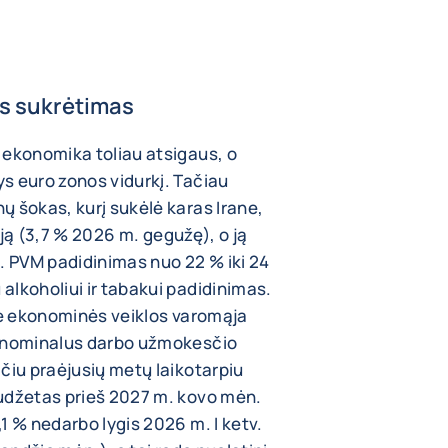
is sukrėtimas
 ekonomika toliau atsigaus, o
s euro zonos vidurkį. Tačiau
ų šokas, kurį sukėlė karas Irane,
ciją (3,7 % 2026 m. gegužę), o ją
. PVM padidinimas nuo 22 % iki 24
alkoholiui ir tabakui padidinimas.
ine ekonominės veiklos varomąja
s nominalus darbo užmokesčio
čiu praėjusių metų laikotarpiu
udžetas prieš 2027 m. kovo mėn.
1 % nedarbo lygis 2026 m. I ketv.