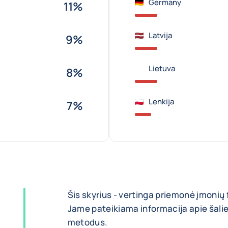
Germany
11%
Latvija
9%
Lietuva
8%
Lenkija
7%
Šis skyrius - vertinga priemonė įmonių
Jame pateikiama informacija apie šalie
metodus.