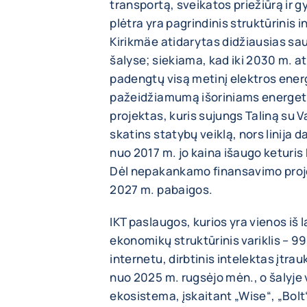
transportą, sveikatos priežiūrą ir g
plėtra yra pagrindinis struktūrinis i
Kirikmäe atidarytas didžiausias sau
šalyse; siekiama, kad iki 2030 m. a
padengtų visą metinį elektros ener
pažeidžiamumą išoriniams energeti
projektas, kuris sujungs Taliną su 
skatins statybų veiklą, nors linija 
nuo 2017 m. jo kaina išaugo keturis 
Dėl nepakankamo finansavimo proje
2027 m. pabaigos.
IKT paslaugos, kurios yra vienos iš
ekonomikų struktūrinis variklis – 9
internetu, dirbtinis intelektas įt
nuo 2025 m. rugsėjo mėn., o šalyje 
ekosistema, įskaitant „Wise“, „Bolt“ 