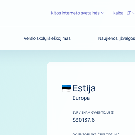
Kitos interneto svetainės
kalba :
LT
Verslo skolų išieškojimas
Naujienos, įžvalgos
Estija
Europa
BVP VIENAM GYVENTOJUI ($)
$30137.6
GYVENTOJŲ SKAIČIUS (2021 M.)