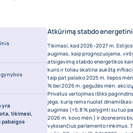
Atkūrimą stabdo energetin
inis
Tikimasi, kad 2026–2027 m. Estijos
augimas, kaip prognozuojama, viršy
atsigavimą stabdo energetikos kain
kuris ir toliau skatina aukštą inflia
a gynybos
taip pat palaiko 2025 m. liepos mėn
% bei 2026 m. gegužės mėn. akcizų 
Privatus vartojimas išliks pagrind
jėga, kurią rems nuolat dinamiška
a yra
augimas (+5,8 % palyginti su tuo pa
ota, tikimasi,
2026 m. kovo mėn.) ir dosnesnis bi
os pabaigos
vyksiančius parlamento rinkimus. 7,