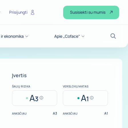
Susisiekti su mumis
Prisijungti
 ir ekonomika
Apie „Coface“
Paiešk
Įvertis
ŠALIŲ RIZIKA
VERSLO KLIMATAS
A
A
3
1
Help
Help
A3
A1
ANKSČIAU
ANKSČIAU