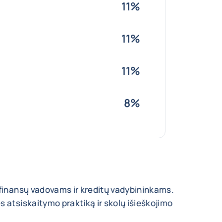
11%
11%
11%
8%
 finansų vadovams ir kreditų vadybininkams.
s atsiskaitymo praktiką ir skolų išieškojimo