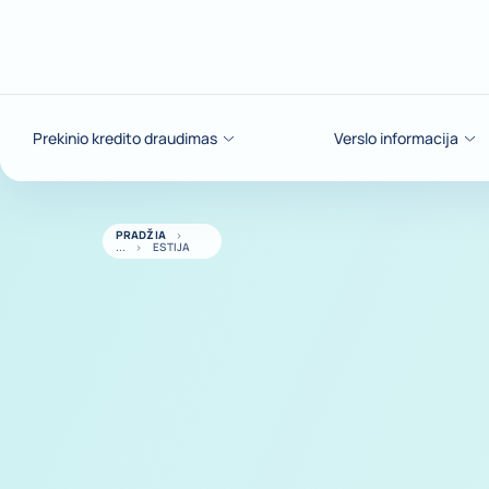
Eiti į turinį
Prekinio kredito draudimas
Verslo informacija
PRADŽIA
ESTIJA