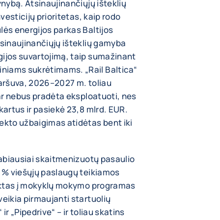
ynybą. Atsinaujinančiųjų išteklių
nvesticijų prioritetas, kaip rodo
lės energijos parkas Baltijos
tsinaujinančiųjų išteklių gamyba
gijos suvartojimą, taip sumažinant
niams sukrėtimams. „Rail Baltica“
Varšuva, 2026–2027 m. toliau
dar nebus pradėta eksploatuoti, nes
kartus ir pasiekė 23,8 mlrd. EUR.
kto užbaigimas atidėtas bent iki
 labiausiai skaitmenizuotų pasaulio
9 % viešųjų paslaugų teikiamos
rauktas į mokyklų mokymo programas
veikia pirmaujanti startuolių
ir „Pipedrive“ – ir toliau skatins