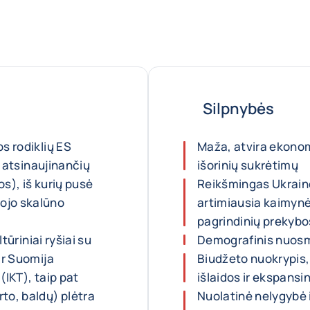
Silpnybės
s rodiklių ES
Maža, atvira ekonom
i atsinaujinančių
išorinių sukrėtimų
os), iš kurių pusė
Reikšmingas Ukrainos
ojo skalūno
artimiausia kaimynė
pagrindinių prekybo
ltūriniai ryšiai su
Demografinis nuosm
ir Suomija
Biudžeto nuokrypis,
(IKT), taip pat
išlaidos ir ekspansin
to, baldų) plėtra
Nuolatinė nelygybė 