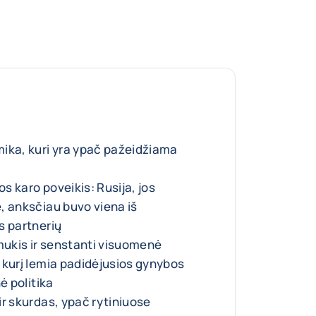
ika, kuri yra ypač pažeidžiama
 karo poveikis: Rusija, jos
, anksčiau buvo viena iš
s partnerių
ukis ir senstanti visuomenė
 kurį lemia padidėjusios gynybos
ė politika
ir skurdas, ypač rytiniuose