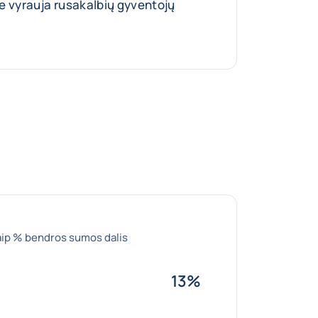
e vyrauja rusakalbių gyventojų
aip % bendros sumos dalis
13%