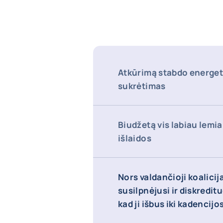
Atkūrimą stabdo energet
sukrėtimas
Biudžetą vis labiau lemi
išlaidos
Nors valdančioji koalicij
susilpnėjusi ir diskreditu
kad ji išbus iki kadencij