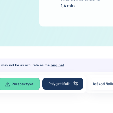
1,4 mln.
It may not be as accurate as the
original
.
Palyginti šalis
Ieškoti šali
Perspektyva
0
suggestio