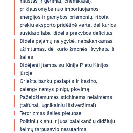
maistas ir gėrimai, chemikalai),
priklausomybė nuo importuojamos
energijos ir gamybos priemonių, ribota
prekių eksporto pridėtinė vertė, dėl kurios
susidaro labai didelis prekybos deficitas
Didelė pajamų nelygybė, nepakankamas
užimtumas, dėl kurio žmonės išvyksta iš
šalies
Didėjanti įtampa su Kinija Pietų Kinijos
jūroje
Griežta bankų paslaptis ir kazino,
palengvinantys pinigų plovimą
Pažeidžiamumas stichinėms nelaimėms
(taifūnai, ugnikalnių išsiveržimai)
Terorizmas šalies pietuose
Politinių klanų ir juos palaikančių didžiųjų
šeimų tarpusavio nesutarimai