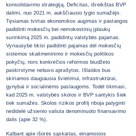
konsolidavimo strategiją. Deficitas, išreikštas BVP
dalimi, nuo 2021 m. aukščiausio lygio sumažėjo.
Tęsiamas tvirtas ekonomikos augimas ir pastangos
padidinti mokesčių bei nemokestinių įplaukų
surinkimą 2025 m. padidintų valstybės pajamas.
Vyriausybė tikisi padidinti pajamas dėl mokesčių
sistemos skaitmeninimo ir mokesčių politikos
pokyčių, nors konkrečios reformos biudžeto
paskirstyme nebuvo aprašytos. Išlaidos bus
skiriamos daugiausia švietimui, infrastruktūrai,
gynybai ir socialinėms paslaugoms. Todėl tikimasi,
kad 2025 m. valstybės skolos ir BVP santykis šiek
tiek sumažės. Skolos rizikos profilį riboja palyginti
nedidelė užsienio valiuta denominuoto finansavimo
dalis (apie 32 %).
Kalbant apie išorės sąskaitas, einamosios