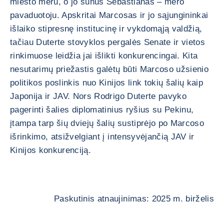
miesto meru, o jo sūnus Sebastianas – mero
pavaduotoju. Apskritai Marcosas ir jo sąjungininkai
išlaiko stipresnę institucinę ir vykdomąją valdžią,
tačiau Duterte stovyklos pergalės Senate ir vietos
rinkimuose leidžia jai išlikti konkurencingai. Kita
nesutarimų priežastis galėtų būti Marcoso užsienio
politikos poslinkis nuo Kinijos link tokių šalių kaip
Japonija ir JAV. Nors Rodrigo Duterte pavyko
pagerinti šalies diplomatinius ryšius su Pekinu,
įtampa tarp šių dviejų šalių sustiprėjo po Marcoso
išrinkimo, atsižvelgiant į intensyvėjančią JAV ir
Kinijos konkurenciją.
Paskutinis atnaujinimas: 2025 m. birželis