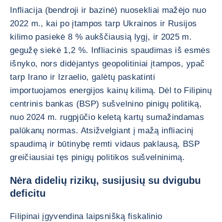
Infliacija (bendroji ir bazinė) nuosekliai mažėjo nuo
2022 m., kai po įtampos tarp Ukrainos ir Rusijos
kilimo pasiekė 8 % aukščiausią lygį, ir 2025 m.
gegužę siekė 1,2 %. Infliacinis spaudimas iš esmės
išnyko, nors didėjantys geopolitiniai įtampos, ypač
tarp Irano ir Izraelio, galėtų paskatinti
importuojamos energijos kainų kilimą. Dėl to Filipinų
centrinis bankas (BSP) sušvelnino pinigų politiką,
nuo 2024 m. rugpjūčio keletą kartų sumažindamas
palūkanų normas. Atsižvelgiant į mažą infliacinį
spaudimą ir būtinybę remti vidaus paklausą, BSP
greičiausiai tęs pinigų politikos sušvelninimą.
Nėra didelių rizikų, susijusių su dvigubu
deficitu
Filipinai įgyvendina laipsnišką fiskalinio