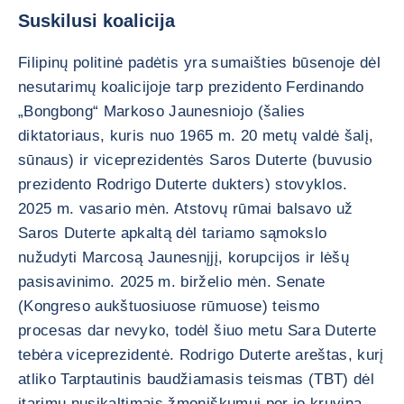
Suskilusi koalicija
Filipinų politinė padėtis yra sumaišties būsenoje dėl
nesutarimų koalicijoje tarp prezidento Ferdinando
„Bongbong“ Markoso Jaunesniojo (šalies
diktatoriaus, kuris nuo 1965 m. 20 metų valdė šalį,
sūnaus) ir viceprezidentės Saros Duterte (buvusio
prezidento Rodrigo Duterte dukters) stovyklos.
2025 m. vasario mėn. Atstovų rūmai balsavo už
Saros Duterte apkaltą dėl tariamo sąmokslo
nužudyti Marcosą Jaunesnįjį, korupcijos ir lėšų
pasisavinimo. 2025 m. birželio mėn. Senate
(Kongreso aukštuosiuose rūmuose) teismo
procesas dar nevyko, todėl šiuo metu Sara Duterte
tebėra viceprezidentė. Rodrigo Duterte areštas, kurį
atliko Tarptautinis baudžiamasis teismas (TBT) dėl
įtarimų nusikaltimais žmoniškumui per jo kruviną