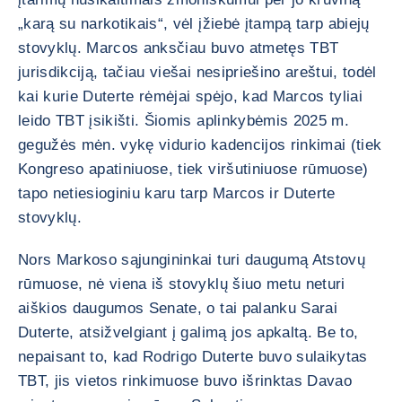
„karą su narkotikais“, vėl įžiebė įtampą tarp abiejų
stovyklų. Marcos anksčiau buvo atmetęs TBT
jurisdikciją, tačiau viešai nesipriešino areštui, todėl
kai kurie Duterte rėmėjai spėjo, kad Marcos tyliai
leido TBT įsikišti. Šiomis aplinkybėmis 2025 m.
gegužės mėn. vykę vidurio kadencijos rinkimai (tiek
Kongreso apatiniuose, tiek viršutiniuose rūmuose)
tapo netiesioginiu karu tarp Marcos ir Duterte
stovyklų.
Nors Markoso sąjungininkai turi daugumą Atstovų
rūmuose, nė viena iš stovyklų šiuo metu neturi
aiškios daugumos Senate, o tai palanku Sarai
Duterte, atsižvelgiant į galimą jos apkaltą. Be to,
nepaisant to, kad Rodrigo Duterte buvo sulaikytas
TBT, jis vietos rinkimuose buvo išrinktas Davao