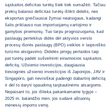
sąskaitos deficitas turėtų šiek tiek sumažėti. Tačiau
prekių balanso deficitas turėtų išlikti didelis, nes
eksportas greičiausiai žymiai neatsigaus, kadangi
šalis priklauso nuo importuojamų vartojimo ir
gamybos priemonių. Tuo tarpu prognozuojama, kad
paslaugų perteklius didės dėl aktyvios verslo
procesų išorės paslaugų (BPO) veiklos ir laipsniško
turizmo atsigavimo. Didelės pinigų perlaidos taip
pat turėtų padėti sušvelninti einamosios sąskaitos
deficitą. Užsienio investicijos, daugiausia
tiesioginės užsienio investicijos iš Japonijos, JAV ir
Singapūro, gali nevisiškai padengti dabartinį deficitą
ir dėl to daryti spaudimą tarptautinėms atsargoms.
Nepaisant to, jos išlieka pakankamame lygyje –
2025 m. balandžio mėn. jos sudarė aštuonių
mėnesių importo vertę.