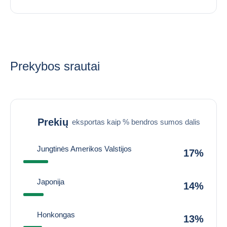
Prekybos srautai
Prekių
eksportas kaip % bendros sumos dalis
Jungtinės Amerikos Valstijos
17%
Japonija
14%
Honkongas
13%