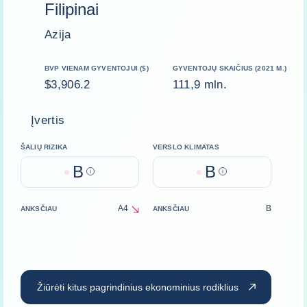
Filipinai
Azija
BVP VIENAM GYVENTOJUI ($)
GYVENTOJŲ SKAIČIUS (2021 M.)
$3,906.2
111,9 mln.
Įvertis
ŠALIŲ RIZIKA
VERSLO KLIMATAS
B
B
Help
Help
A4
B
ANKSČIAU
ANKSČIAU
decrease
Žiūrėti kitus pagrindinius ekonominius rodiklius