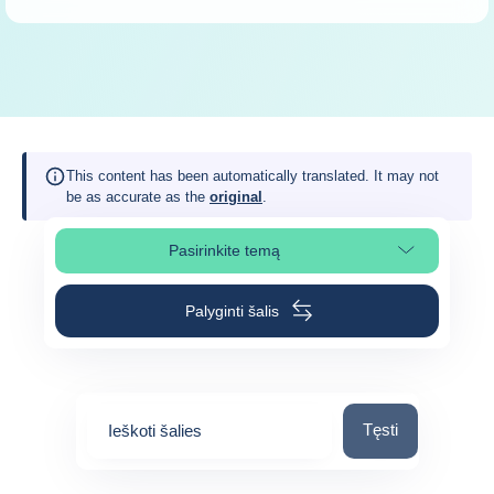
This content has been automatically translated. It may not
be as accurate as the
original
.
Pasirinkite temą
Pasirinkite puslapio skiltį
Palyginti šalis
Ieškoti šalies
Tęsti
Ieškoti šalies
0
suggestions