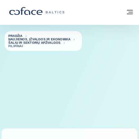
Eiti į turinį
Grįžti į pradžią
Me
„COFACE“ FOR TRADE - GRUPĖS PUSL
BALTICS
PRADŽIA
NAUJIENOS, ĮŽVALGOS IR EKONOMIKA
ŠALIŲ IR SEKTORIŲ APŽVALGOS
FILIPINAI