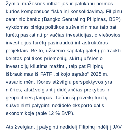
žymiai mažesnės infliacijos ir palūkanų normos,
kurios kompensuos fiskalinį konsolidavimą. Filipinų
centrinio banko (Bangko Sentral ng Pilipinas, BSP)
vykdomas pinigų politikos sušvelninimas taip pat
turėtų paskatinti privačias investicijas, o viešosios
investicijos turėtų pasinaudoti infrastruktūros
projektais. Be to, užsienio kapitalą galėtų pritraukti
keletas politikos priemonių, skirtų užsienio
investicijų kliūtims mažinti, taip pat Filipinų
išbraukimas iš FATF „pilkojo sąrašo“ 2025 m.
vasario mėn. Išorės atžvilgiu perspektyvos yra
niūrios, atsižvelgiant į didėjančias prekybos ir
geopolitines įtampas. Tačiau šį poveikį turėtų
sušvelninti palyginti nedidelė eksporto dalis
ekonomikoje (apie 12 % BVP).
Atsižvelgiant į palyginti nedidelį Filipinų indėlį į JAV