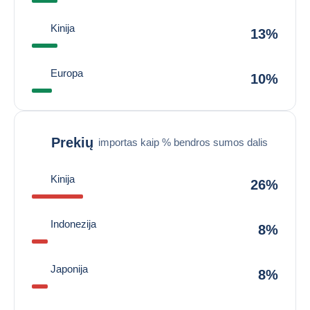
Kinija
13%
Europa
10%
Prekių
importas kaip % bendros sumos dalis
Kinija
26%
Indonezija
8%
Japonija
8%