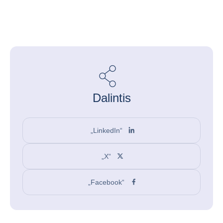
Dalintis
„LinkedIn“
„X“
„Facebook“