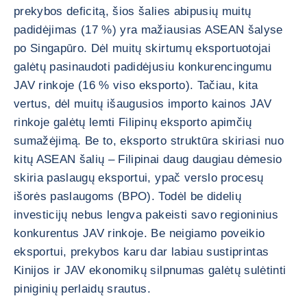
prekybos deficitą, šios šalies abipusių muitų
padidėjimas (17 %) yra mažiausias ASEAN šalyse
po Singapūro. Dėl muitų skirtumų eksportuotojai
galėtų pasinaudoti padidėjusiu konkurencingumu
JAV rinkoje (16 % viso eksporto). Tačiau, kita
vertus, dėl muitų išaugusios importo kainos JAV
rinkoje galėtų lemti Filipinų eksporto apimčių
sumažėjimą. Be to, eksporto struktūra skiriasi nuo
kitų ASEAN šalių – Filipinai daug daugiau dėmesio
skiria paslaugų eksportui, ypač verslo procesų
išorės paslaugoms (BPO). Todėl be didelių
investicijų nebus lengva pakeisti savo regioninius
konkurentus JAV rinkoje. Be neigiamo poveikio
eksportui, prekybos karu dar labiau sustiprintas
Kinijos ir JAV ekonomikų silpnumas galėtų sulėtinti
piniginių perlaidų srautus.