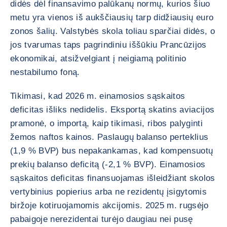
didės dėl finansavimo palūkanų normų, kurios šiuo
metu yra vienos iš aukščiausių tarp didžiausių euro
zonos šalių. Valstybės skola toliau sparčiai didės, o
jos tvarumas taps pagrindiniu iššūkiu Prancūzijos
ekonomikai, atsižvelgiant į neigiamą politinio
nestabilumo foną.
Tikimasi, kad 2026 m. einamosios sąskaitos
deficitas išliks nedidelis. Eksportą skatins aviacijos
pramonė, o importą, kaip tikimasi, ribos palyginti
žemos naftos kainos. Paslaugų balanso perteklius
(1,9 % BVP) bus nepakankamas, kad kompensuotų
prekių balanso deficitą (-2,1 % BVP). Einamosios
sąskaitos deficitas finansuojamas išleidžiant skolos
vertybinius popierius arba ne rezidentų įsigytomis
biržoje kotiruojamomis akcijomis. 2025 m. rugsėjo
pabaigoje nerezidentai turėjo daugiau nei pusę