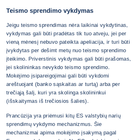
Teismo sprendimo vykdymas
Jeigu teismo sprendimas nėra laikinai vykdytinas,
vykdymas gali būti pradėtas tik tuo atveju, jei per
vieną mėnesį nebuvo pateikta apeliacija, ir turi būti
įvykdytas per dešimt metų nuo teismo sprendimo
įteikimo. Priverstinis vykdymas gali būti prašomas,
jei skolininkas nevykdo teismo sprendimo.
Mokėjimo įsipareigojimai gali būti vykdomi
areštuojant (banko sąskaitas ar turtą) arba per
trečiąją šalį, kuri yra skolinga skolininkui
(išskaitymas iš trečiosios šalies).
Prancūzija yra priėmusi kitų ES valstybių narių
sprendimų vykdymo mechanizmus. Šie
mechanizmai apima mokėjimo įsakymą pagal