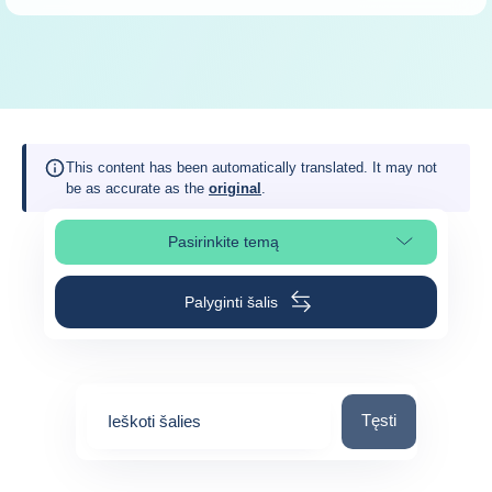
This content has been automatically translated. It may not
be as accurate as the
original
.
Pasirinkite temą
Pasirinkite puslapio skiltį
Palyginti šalis
Ieškoti šalies
Tęsti
Ieškoti šalies
0
suggestions