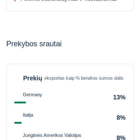
Prekybos srautai
Prekių
eksportas kaip % bendros sumos dalis
Germany
13%
Italija
8%
Jungtinės Amerikos Valstijos
8%