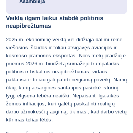
Asamblėja
Veiklą ilgam laikui stabdė politinis
neapibrėžtumas
2025 m. ekonominę veiklą vėl didžiąja dalimi rėmė
viešosios išlaidos ir toliau atsigavęs aviacijos ir
kosmoso pramonės eksportas. Nors metų pradžioje
priėmus 2026 m. biudžetą sumažėjo trumpalaikis
politinis ir fiskalinis neapibrėžtumas, vidaus
paklausa ir toliau gali patirti neigiamą poveikį. Namų
ūkių, kurių atsarginės santaupos pasiekė istorinį
lygį, elgsena tebėra neaiški. Nepaisant ilgalaikės
žemos infliacijos, kuri galėtų paskatinti realiųjų
darbo užmokesčių augimą, tikimasi, kad darbo vietų
kūrimas toliau lėtės.