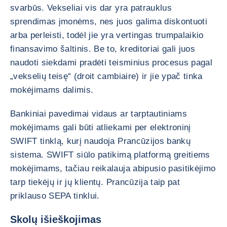
svarbūs. Vekseliai vis dar yra patrauklus
sprendimas įmonėms, nes juos galima diskontuoti
arba perleisti, todėl jie yra vertingas trumpalaikio
finansavimo šaltinis. Be to, kreditoriai gali juos
naudoti siekdami pradėti teisminius procesus pagal
„vekselių teisę“ (droit cambiaire) ir jie ypač tinka
mokėjimams dalimis.
Bankiniai pavedimai vidaus ar tarptautiniams
mokėjimams gali būti atliekami per elektroninį
SWIFT tinklą, kurį naudoja Prancūzijos bankų
sistema. SWIFT siūlo patikimą platformą greitiems
mokėjimams, tačiau reikalauja abipusio pasitikėjimo
tarp tiekėjų ir jų klientų. Prancūzija taip pat
priklauso SEPA tinklui.
Skolų išieškojimas