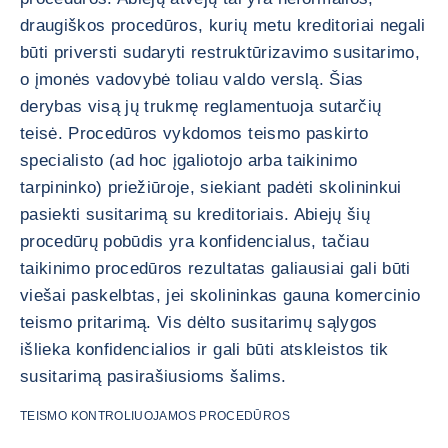
draugiškos procedūros, kurių metu kreditoriai negali
būti priversti sudaryti restruktūrizavimo susitarimo,
o įmonės vadovybė toliau valdo verslą. Šias
derybas visą jų trukmę reglamentuoja sutarčių
teisė. Procedūros vykdomos teismo paskirto
specialisto (ad hoc įgaliotojo arba taikinimo
tarpininko) priežiūroje, siekiant padėti skolininkui
pasiekti susitarimą su kreditoriais. Abiejų šių
procedūrų pobūdis yra konfidencialus, tačiau
taikinimo procedūros rezultatas galiausiai gali būti
viešai paskelbtas, jei skolininkas gauna komercinio
teismo pritarimą. Vis dėlto susitarimų sąlygos
išlieka konfidencialios ir gali būti atskleistos tik
susitarimą pasirašiusioms šalims.
TEISMO KONTROLIUOJAMOS PROCEDŪROS