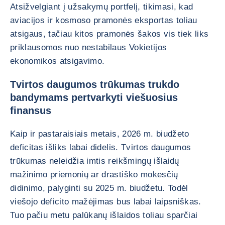
Atsižvelgiant į užsakymų portfelį, tikimasi, kad
aviacijos ir kosmoso pramonės eksportas toliau
atsigaus, tačiau kitos pramonės šakos vis tiek liks
priklausomos nuo nestabilaus Vokietijos
ekonomikos atsigavimo.
Tvirtos daugumos trūkumas trukdo
bandymams pertvarkyti viešuosius
finansus
Kaip ir pastaraisiais metais, 2026 m. biudžeto
deficitas išliks labai didelis. Tvirtos daugumos
trūkumas neleidžia imtis reikšmingų išlaidų
mažinimo priemonių ar drastiško mokesčių
didinimo, palyginti su 2025 m. biudžetu. Todėl
viešojo deficito mažėjimas bus labai laipsniškas.
Tuo pačiu metu palūkanų išlaidos toliau sparčiai