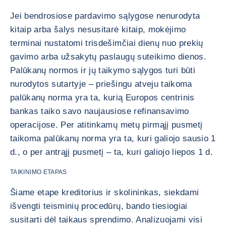
Jei bendrosiose pardavimo sąlygose nenurodyta
kitaip arba šalys nesusitarė kitaip, mokėjimo
terminai nustatomi trisdešimčiai dienų nuo prekių
gavimo arba užsakytų paslaugų suteikimo dienos.
Palūkanų normos ir jų taikymo sąlygos turi būti
nurodytos sutartyje – priešingu atveju taikoma
palūkanų norma yra ta, kurią Europos centrinis
bankas taiko savo naujausiose refinansavimo
operacijose. Per atitinkamų metų pirmąjį pusmetį
taikoma palūkanų norma yra ta, kuri galiojo sausio 1
d., o per antrąjį pusmetį – ta, kuri galiojo liepos 1 d.
TAIKINIMO ETAPAS
Šiame etape kreditorius ir skolininkas, siekdami
išvengti teisminių procedūrų, bando tiesiogiai
susitarti dėl taikaus sprendimo. Analizuojami visi