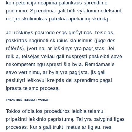
kompetencija neapima palankaus sprendimo
priėmimo. Sprendimai gali būti vykdomi nedelsiant,
net jei skolininkas pateikia apeliacinį skundą.
Jei ieškinys pasirodo esąs ginčytinas, teisėjas,
paskirtas nagrinėti skubius klausimus (juge des
référés), įvertina, ar ieškinys yra pagrįstas. Jei
reikia, teisėjas vėliau gali nuspręsti paskelbti save
nekompetentingu spręsti šią bylą. Remdamasis
savo vertinimu, ar byla yra pagrįsta, jis gali
pasiūlyti ieškovui kreiptis dėl sprendimo pagal
įprastą teismo procesą.
ĮPRASTINĖ TEISMO TVARKA
Tokios oficialios procedūros leidžia teismui
pripažinti ieškinio pagrįstumą. Tai yra palyginti ilgas
procesas, kuris gali trukti metus ar ilgiau, nes