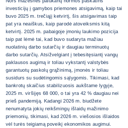
Nors mažesnės palūkanų normos paskatins
investicijų į gamybos priemones atsigavimą, kaip tai
buvo 2025 m. trečiąjį ketvirtį, šis atsigavimas taip
pat yra neaiškus, kaip parodė atoveiksmis kitą
ketvirtį. 2025 m. pabaigoje įmonių laukimo pozicija
taip pat lėmė tai, kad buvo sudaryta mažiau
nuolatinių darbo sutarčių ir daugiau terminuotų
darbo sutarčių. Atsižvelgiant į tebesitęsiantį vangų
paklausos augimą ir toliau vykstantį valstybės
garantuotų paskolų grąžinimą, įmonės ir toliau
susidurs su sudėtingomis sąlygomis. Tikimasi, kad
bankrotų skaičius stabilizuosis aukštame lygyje,
2025 m. viršijęs 68 000, o tai yra 42 % daugiau nei
prieš pandemiją. Kadangi 2026 m. biudžete
nenumatyta jokių reikšmingų išlaidų mažinimo
priemonių, tikimasi, kad 2026 m. viešosios išlaidos
vėl turės teigiamą poveikį ekonomikos augimui.