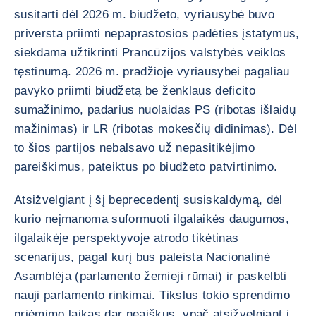
susitarti dėl 2026 m. biudžeto, vyriausybė buvo
priversta priimti nepaprastosios padėties įstatymus,
siekdama užtikrinti Prancūzijos valstybės veiklos
tęstinumą. 2026 m. pradžioje vyriausybei pagaliau
pavyko priimti biudžetą be ženklaus deficito
sumažinimo, padarius nuolaidas PS (ribotas išlaidų
mažinimas) ir LR (ribotas mokesčių didinimas). Dėl
to šios partijos nebalsavo už nepasitikėjimo
pareiškimus, pateiktus po biudžeto patvirtinimo.
Atsižvelgiant į šį beprecedentį susiskaldymą, dėl
kurio neįmanoma suformuoti ilgalaikės daugumos,
ilgalaikėje perspektyvoje atrodo tikėtinas
scenarijus, pagal kurį bus paleista Nacionalinė
Asamblėja (parlamento žemieji rūmai) ir paskelbti
nauji parlamento rinkimai. Tikslus tokio sprendimo
priėmimo laikas dar neaiškus, ypač atsižvelgiant į