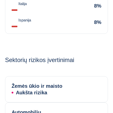
Italija
8%
Ispanija
8%
Sektorių rizikos įvertinimai
Žemės ūkio ir maisto
Aukšta rizika
Automobilių