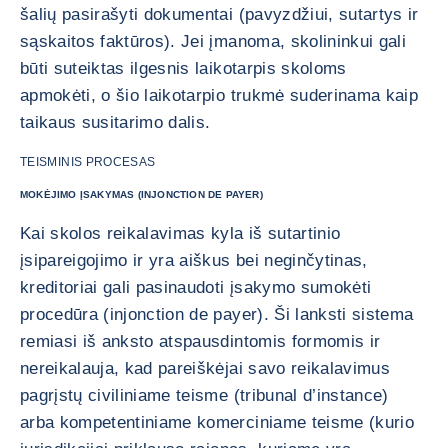
šalių pasirašyti dokumentai (pavyzdžiui, sutartys ir
sąskaitos faktūros). Jei įmanoma, skolininkui gali
būti suteiktas ilgesnis laikotarpis skoloms
apmokėti, o šio laikotarpio trukmė suderinama kaip
taikaus susitarimo dalis.
TEISMINIS PROCESAS
MOKĖJIMO ĮSAKYMAS (INJONCTION DE PAYER)
Kai skolos reikalavimas kyla iš sutartinio
įsipareigojimo ir yra aiškus bei neginčytinas,
kreditoriai gali pasinaudoti įsakymo sumokėti
procedūra (injonction de payer). Ši lanksti sistema
remiasi iš anksto atspausdintomis formomis ir
nereikalauja, kad pareiškėjai savo reikalavimus
pagrįstų civiliniame teisme (tribunal d’instance)
arba kompetentiniame komerciniame teisme (kurio