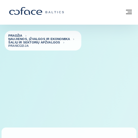
Eiti į turinį
Grįžti į pradžią
Me
„COFACE“ FOR TRADE - GRUPĖS PUSL
BALTICS
PRADŽIA
NAUJIENOS, ĮŽVALGOS IR EKONOMIKA
ŠALIŲ IR SEKTORIŲ APŽVALGOS
PRANCŪZIJA