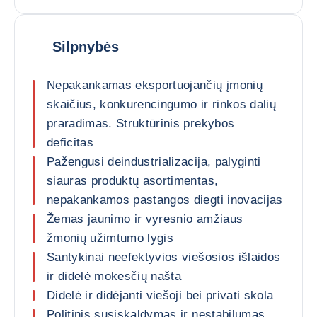
Silpnybės
Nepakankamas eksportuojančių įmonių
skaičius, konkurencingumo ir rinkos dalių
praradimas. Struktūrinis prekybos
deficitas
Pažengusi deindustrializacija, palyginti
siauras produktų asortimentas,
nepakankamos pastangos diegti inovacijas
Žemas jaunimo ir vyresnio amžiaus
žmonių užimtumo lygis
Santykinai neefektyvios viešosios išlaidos
ir didelė mokesčių našta
Didelė ir didėjanti viešoji bei privati skola
Politinis susiskaldymas ir nestabilumas