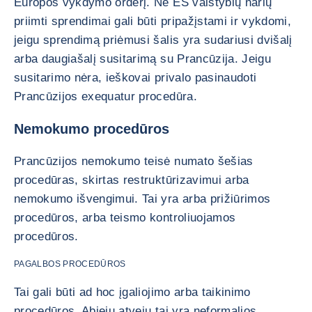
Europos vykdymo orderį. Ne ES valstybių narių
priimti sprendimai gali būti pripažįstami ir vykdomi,
jeigu sprendimą priėmusi šalis yra sudariusi dvišalį
arba daugiašalį susitarimą su Prancūzija. Jeigu
susitarimo nėra, ieškovai privalo pasinaudoti
Prancūzijos exequatur procedūra.
Nemokumo procedūros
Prancūzijos nemokumo teisė numato šešias
procedūras, skirtas restruktūrizavimui arba
nemokumo išvengimui. Tai yra arba prižiūrimos
procedūros, arba teismo kontroliuojamos
procedūros.
PAGALBOS PROCEDŪROS
Tai gali būti ad hoc įgaliojimo arba taikinimo
procedūros. Abiejų atvejų tai yra neformalios,