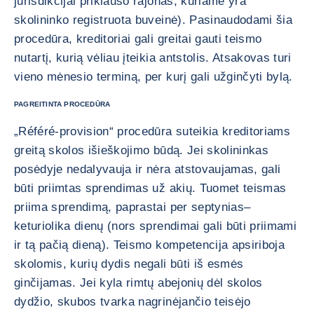
jurisdikcijai priklauso rajonas, kuriame yra
skolininko registruota buveinė). Pasinaudodami šia
procedūra, kreditoriai gali greitai gauti teismo
nutartį, kurią vėliau įteikia antstolis. Atsakovas turi
vieno mėnesio terminą, per kurį gali užginčyti bylą.
PAGREITINTA PROCEDŪRA
„Référé-provision“ procedūra suteikia kreditoriams
greitą skolos išieškojimo būdą. Jei skolininkas
posėdyje nedalyvauja ir nėra atstovaujamas, gali
būti priimtas sprendimas už akių. Tuomet teismas
priima sprendimą, paprastai per septynias–
keturiolika dienų (nors sprendimai gali būti priimami
ir tą pačią dieną). Teismo kompetencija apsiriboja
skolomis, kurių dydis negali būti iš esmės
ginčijamas. Jei kyla rimtų abejonių dėl skolos
dydžio, skubos tvarka nagrinėjančio teisėjo