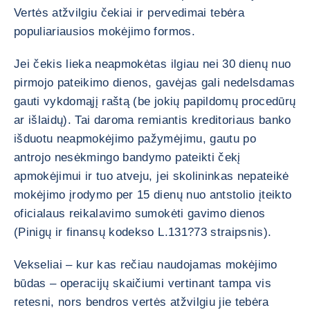
Vertės atžvilgiu čekiai ir pervedimai tebėra
populiariausios mokėjimo formos.
Jei čekis lieka neapmokėtas ilgiau nei 30 dienų nuo
pirmojo pateikimo dienos, gavėjas gali nedelsdamas
gauti vykdomąjį raštą (be jokių papildomų procedūrų
ar išlaidų). Tai daroma remiantis kreditoriaus banko
išduotu neapmokėjimo pažymėjimu, gautu po
antrojo nesėkmingo bandymo pateikti čekį
apmokėjimui ir tuo atveju, jei skolininkas nepateikė
mokėjimo įrodymo per 15 dienų nuo antstolio įteikto
oficialaus reikalavimo sumokėti gavimo dienos
(Pinigų ir finansų kodekso L.131?73 straipsnis).
Vekseliai – kur kas rečiau naudojamas mokėjimo
būdas – operacijų skaičiumi vertinant tampa vis
retesni, nors bendros vertės atžvilgiu jie tebėra