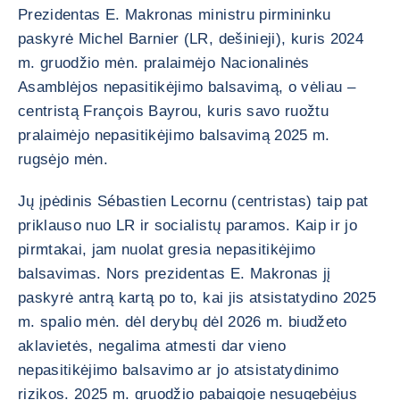
Prezidentas E. Makronas ministru pirmininku
paskyrė Michel Barnier (LR, dešinieji), kuris 2024
m. gruodžio mėn. pralaimėjo Nacionalinės
Asamblėjos nepasitikėjimo balsavimą, o vėliau –
centristą François Bayrou, kuris savo ruožtu
pralaimėjo nepasitikėjimo balsavimą 2025 m.
rugsėjo mėn.
Jų įpėdinis Sébastien Lecornu (centristas) taip pat
priklauso nuo LR ir socialistų paramos. Kaip ir jo
pirmtakai, jam nuolat gresia nepasitikėjimo
balsavimas. Nors prezidentas E. Makronas jį
paskyrė antrą kartą po to, kai jis atsistatydino 2025
m. spalio mėn. dėl derybų dėl 2026 m. biudžeto
aklavietės, negalima atmesti dar vieno
nepasitikėjimo balsavimo ar jo atsistatydinimo
rizikos. 2025 m. gruodžio pabaigoje nesugebėjus