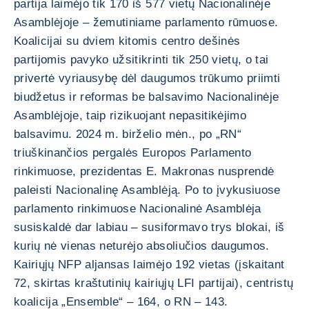
partija laimėjo tik 170 iš 577 vietų Nacionalinėje
Asamblėjoje – žemutiniame parlamento rūmuose.
Koalicijai su dviem kitomis centro dešinės
partijomis pavyko užsitikrinti tik 250 vietų, o tai
privertė vyriausybę dėl daugumos trūkumo priimti
biudžetus ir reformas be balsavimo Nacionalinėje
Asamblėjoje, taip rizikuojant nepasitikėjimo
balsavimu. 2024 m. birželio mėn., po „RN“
triuškinančios pergalės Europos Parlamento
rinkimuose, prezidentas E. Makronas nusprendė
paleisti Nacionalinę Asamblėją. Po to įvykusiuose
parlamento rinkimuose Nacionalinė Asamblėja
susiskaldė dar labiau – susiformavo trys blokai, iš
kurių nė vienas neturėjo absoliučios daugumos.
Kairiųjų NFP aljansas laimėjo 192 vietas (įskaitant
72, skirtas kraštutinių kairiųjų LFI partijai), centristų
koalicija „Ensemble“ – 164, o RN – 143.