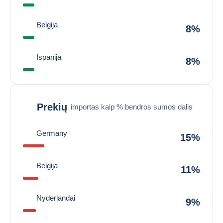
Belgija
8%
Ispanija
8%
Prekių
importas kaip % bendros sumos dalis
Germany
15%
Belgija
11%
Nyderlandai
9%