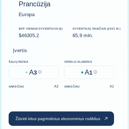
Prancūzija
Europa
BVP VIENAM GYVENTOJUI ($)
GYVENTOJŲ SKAIČIUS (2021 M.)
$46305.2
65,9 mln.
Įvertis
ŠALIŲ RIZIKA
VERSLO KLIMATAS
A
A
3
Help
1
Help
A3
A1
ANKSČIAU
ANKSČIAU
Žiūrėti kitus pagrindinius ekonominius rodiklius