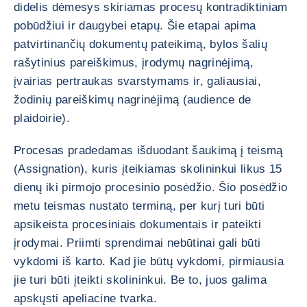
didelis dėmesys skiriamas procesų kontradiktiniam
pobūdžiui ir daugybei etapų. Šie etapai apima
patvirtinančių dokumentų pateikimą, bylos šalių
rašytinius pareiškimus, įrodymų nagrinėjimą,
įvairias pertraukas svarstymams ir, galiausiai,
žodinių pareiškimų nagrinėjimą (audience de
plaidoirie).
Procesas pradedamas išduodant šaukimą į teismą
(Assignation), kuris įteikiamas skolininkui likus 15
dienų iki pirmojo procesinio posėdžio. Šio posėdžio
metu teismas nustato terminą, per kurį turi būti
apsikeista procesiniais dokumentais ir pateikti
įrodymai. Priimti sprendimai nebūtinai gali būti
vykdomi iš karto. Kad jie būtų vykdomi, pirmiausia
jie turi būti įteikti skolininkui. Be to, juos galima
apskųsti apeliacine tvarka.