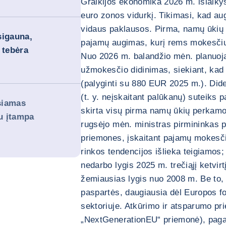
Graikijos ekonomika 2026 m. išlaikys
euro zonos vidurkį. Tikimasi, kad au
vidaus paklausos. Pirma, namų ūkių va
tsigauna,
pajamų augimas, kurį rems mokesčių r
 tebėra
Nuo 2026 m. balandžio mėn. planuoj
užmokesčio didinimas, siekiant, kad
(palyginti su 880 EUR 2025 m.). Dides
(t. y. neįskaitant palūkanų) suteiks 
ęsiamas
skirta visų pirma namų ūkių perkamo
au įtampa
rugsėjo mėn. ministras pirmininkas 
priemones, įskaitant pajamų mokesči
rinkos tendencijos išlieka teigiamos;
nedarbo lygis 2025 m. trečiąjį ketvirt
žemiausias lygis nuo 2008 m. Be to, t
paspartės, daugiausia dėl Europos f
sektoriuje. Atkūrimo ir atsparumo pr
„NextGenerationEU“ priemonė), pagal 