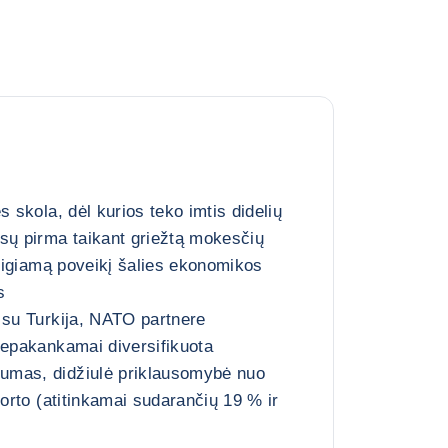
s skola, dėl kurios teko imtis didelių
sų pirma taikant griežtą mokesčių
neigiamą poveikį šalies ekonomikos
s
 su Turkija, NATO partnere
nepakankamai diversifikuota
mas, didžiulė priklausomybė nuo
porto (atitinkamai sudarančių 19 % ir