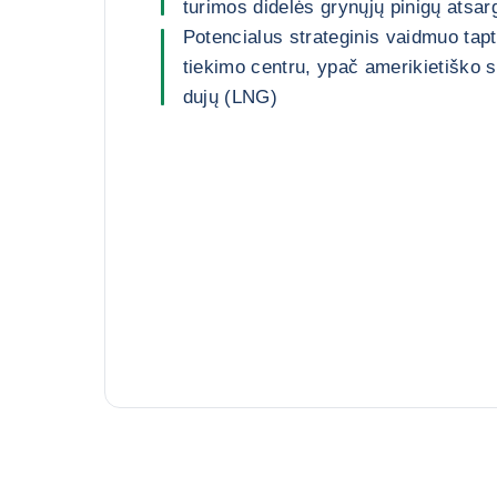
turimos didelės grynųjų pinigų atsar
Potencialus strateginis vaidmuo tap
tiekimo centru, ypač amerikietiško 
dujų (LNG)