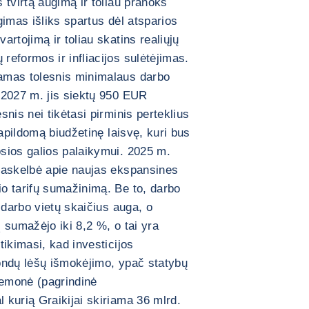
 tvirtą augimą ir toliau pranoks
gimas išliks spartus dėl atsparios
rtojimą ir toliau skatins realiųjų
eformos ir infliacijos sulėtėjimas.
amas tolesnis minimalaus darbo
 2027 m. jis siektų 950 EUR
nis nei tikėtasi pirminis perteklius
papildomą biudžetinę laisvę, kuri bus
sios galios palaikymui. 2025 m.
paskelbė apie naujas ekspansines
o tarifų sumažinimą. Be to, darbo
 darbo vietų skaičius auga, o
į sumažėjo iki 8,2 %, o tai yra
ikimasi, kad investicijos
ondų lėšų išmokėjimo, ypač statybų
iemonė (pagrindinė
kurią Graikijai skiriama 36 mlrd.