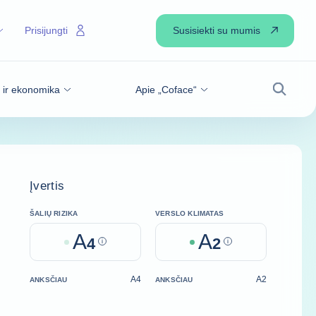
Susisiekti su mumis
Prisijungti
s ir ekonomika
Apie „Coface“
Paiešk
Įvertis
ŠALIŲ RIZIKA
VERSLO KLIMATAS
A
A
4
Help
2
Help
A4
A2
ANKSČIAU
ANKSČIAU