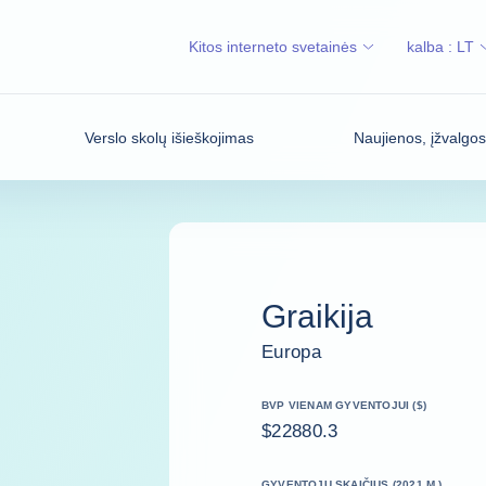
Kitos interneto svetainės
kalba :
LT
Verslo skolų išieškojimas
Naujienos, įžvalgo
Graikija
Europa
BVP VIENAM GYVENTOJUI ($)
$22880.3
GYVENTOJŲ SKAIČIUS (2021 M.)