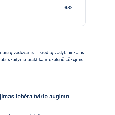
6%
finansų vadovams ir kreditų vadybininkams.
atsiskaitymo praktiką ir skolų išieškojimo
tojimas tebėra tvirto augimo