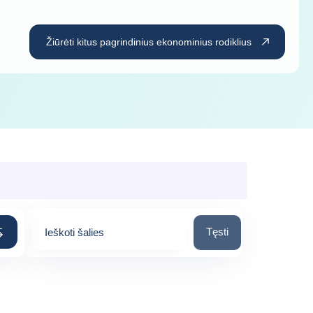
Žiūrėti kitus pagrindinius ekonominius rodiklius
Ieškoti šalies
Tęsti
Ieškoti šalies
0
suggestions