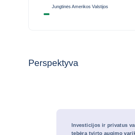
Jungtinės Amerikos Valstijos
Perspektyva
Investicijos ir privatus v
tebėra tvirto augimo varik