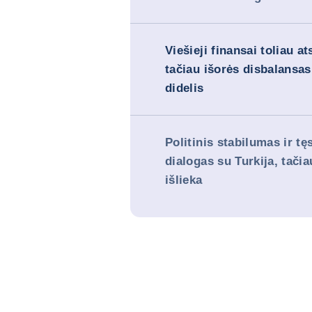
Viešieji finansai toliau a
tačiau išorės disbalansas
didelis
Politinis stabilumas ir t
dialogas su Turkija, tači
išlieka