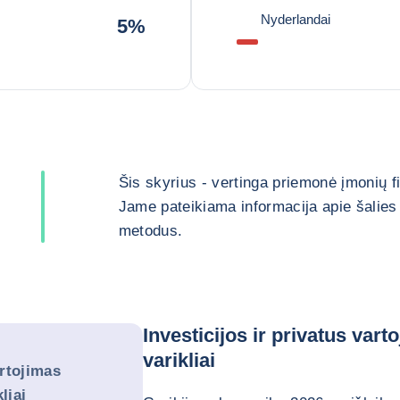
Nyderlandai
5%
Šis skyrius - vertinga priemonė įmonių 
Jame pateikiama informacija apie šalies 
metodus.
Investicijos ir privatus var
varikliai
artojimas
liai