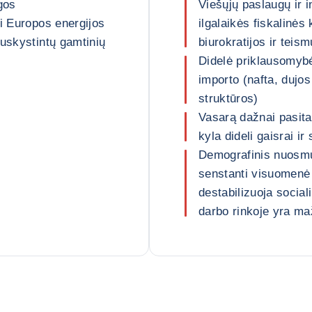
gos
Viešųjų paslaugų ir 
ti Europos energijos
ilgalaikės fiskalinės
suskystintų gamtinių
biurokratijos ir teis
Didelė priklausomybė
importo (nafta, dujos
struktūros)
Vasarą dažnai pasita
kyla dideli gaisrai ir
Demografinis nuosm
senstanti visuomenė 
destabilizuoja socia
darbo rinkoje yra m