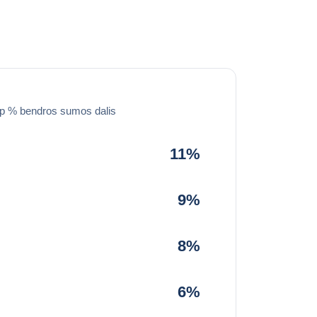
ip % bendros sumos dalis
11%
9%
8%
6%