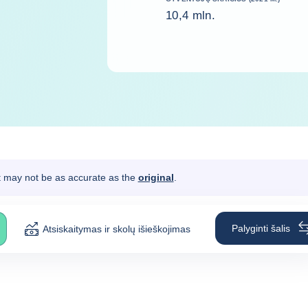
10,4 mln.
It may not be as accurate as the
original
.
Palyginti šalis
Atsiskaitymas ir skolų išieškojimas