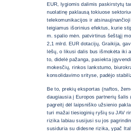
EUR, lygiomis dalimis paskirstytų tar
nuolatinę paklausą tokiuose sektoriu
telekomunikacijos ir atsinaujinančioj
teigiamus išorinius efektus, kurie st
m. spalio mėn. patvirtinus šeštąjį 
2,1 mlrd. EUR dotacijų, Graikija, ga
lėšų, o likusi dalis bus išmokėta ik
to, didelė pažanga, pasiekta įgyvend
mokesčių, rinkos lankstumo, biurokr
konsolidavimo srityse, padėjo stabili
Be to, prekių eksportas (naftos, žem
daugiausia į Europos partnerių šalis 
pagreitį dėl laipsniško užsienio pak
turi mažai tiesioginių ryšių su JAV ri
rizika labiau susijusi su jos pagrindi
susiduria su didesne rizika, ypač Ital