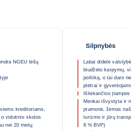
Silpnybės
bendra NGEU lėšų
Labai didelė valstybė
biudžeto karpymų, vi
tyje
politiką, o tai daro 
plėtrai ir gyventojam
Išliekančios įtampos
Menkai išvystyta ir 
iesiems kreditoriams,
pramonė, žemas našu
o vidutinis skolos
turizmo ir jūrų trans
au nei 20 metų;
8 % BVP)