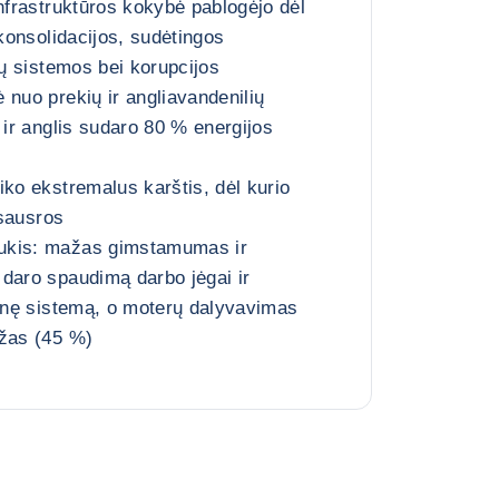
infrastruktūros kokybė pablogėjo dėl
 konsolidacijos, sudėtingos
mų sistemos bei korupcijos
 nuo prekių ir angliavandenilių
 ir anglis sudaro 80 % energijos
iko ekstremalus karštis, dėl kurio
 sausros
ukis: mažas gimstamumas ir
daro spaudimą darbo jėgai ir
linę sistemą, o moterų dalyvavimas
ažas (45 %)