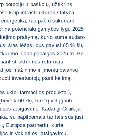
p dotacijų ir paskolų, užtikrins
ose kaip infrastruktūros statyba,
i energetika, tuo pačiu sukuriant
iprina potencialų gamybos lygį. 2025
mokėjimo prašymą, kurio suma sudaro
vusi šias lėšas, bus gavusi 65 % šių
i atkūrimo plano pabaigos 2026 m. Be
inant struktūrines reformas
atijos mažinimo ir įmonių balansų
zuoti investuotojų pasitikėjimą.
ės ūkio, farmacijos produktai),
(beveik 60 %), turėtų vėl įgauti
lausos atsigavimo. Kadangi Graikija
nka, su papildomais tarifais susijusi
nių Europos partnerių, kurie
ijos ir Vokietijos, atsigavimu.