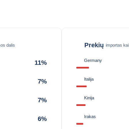
Prekių
os dalis
importas ka
Germany
11%
Italija
7%
Kinija
7%
Irakas
6%