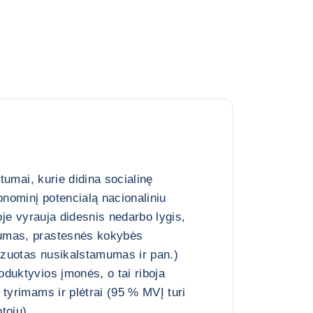
rtumai, kurie didina socialinę
onominį potencialą nacionaliniu
joje vyrauja didesnis nedarbo lygis,
umas, prastesnės kokybės
nizuotas nusikalstamumas ir pan.)
duktyvios įmonės, o tai riboja
 tyrimams ir plėtrai (95 % MVĮ turi
tojų)