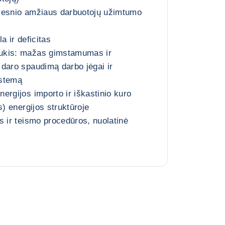
resnio amžiaus darbuotojų užimtumo
a ir deficitas
ukis: mažas gimstamumas ir
daro spaudimą darbo jėgai ir
istemą
ergijos importo ir iškastinio kuro
s) energijos struktūroje
s ir teismo procedūros, nuolatinė