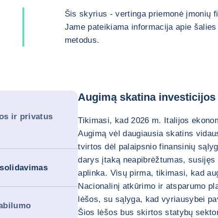
Šis skyrius - vertinga priemonė įmonių 
Jame pateikiama informacija apie šalies 
metodus.
Augimą skatina investicijos 
os ir privatus
Tikimasi, kad 2026 m. Italijos ekonom
Augimą vėl daugiausia skatins vidaus
tvirtos dėl palaipsnio finansinių sąly
darys įtaką neapibrėžtumas, susijęs 
nsolidavimas
aplinka. Visų pirma, tikimasi, kad a
Nacionalinį atkūrimo ir atsparumo p
lėšos, su sąlyga, kad vyriausybei pa
tabilumo
Šios lėšos bus skirtos statybų sektor