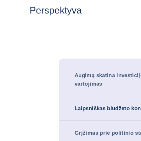
Perspektyva
Augimą skatina investicij
vartojimas
Laipsniškas biudžeto ko
Grįžimas prie politinio s