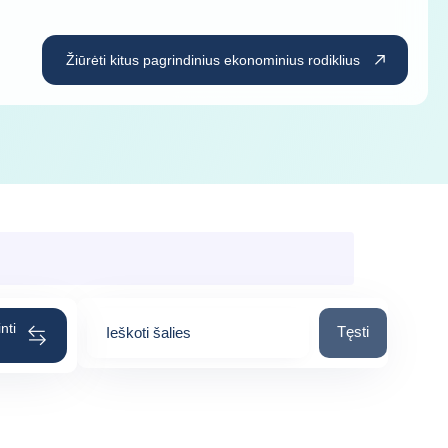
Žiūrėti kitus pagrindinius ekonominius rodiklius
nti
Ieškoti šalies
Tęsti
Ieškoti šalies
0
suggestions