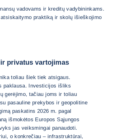
finansų vadovams ir kreditų vadybininkams.
atsiskaitymo praktiką ir skolų išieškojimo
ir privatus vartojimas
ika toliau šiek tiek atsigaus.
 paklausa. Investicijos išliks
gų gerėjimo, tačiau joms ir toliau
su pasauline prekybos ir geopolitine
ugimą paskatins 2026 m. pagal
laną išmokėtos Europos Sąjungos
vyks jas veiksmingai panaudoti.
iui, o konkrečiau – infrastruktūrai,