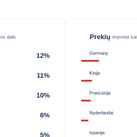
Prekių
os dalis
importas ka
Germany
12%
Kinija
11%
Prancūzija
10%
Nyderlandai
6%
Ispanija
5%