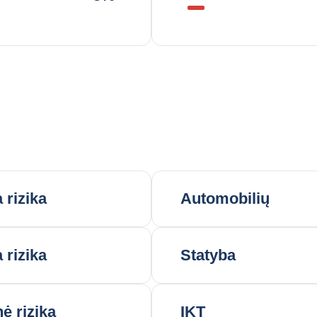
 rizika
Automobilių
 rizika
Statyba
nė rizika
IKT