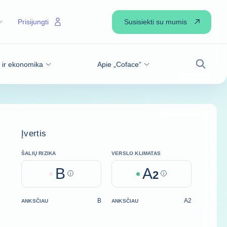
Susisiekti su mumis
Prisijungti
s ir ekonomika
Apie „Coface“
Paiešk
Įvertis
ŠALIŲ RIZIKA
VERSLO KLIMATAS
B
A
Help
2
Help
B
A2
ANKSČIAU
ANKSČIAU