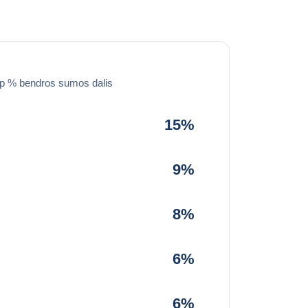
ip % bendros sumos dalis
15%
9%
8%
6%
6%