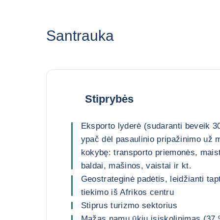
Santrauka
Stiprybės
Eksporto lyderė (sudaranti beveik 3
ypač dėl pasaulinio pripažinimo už 
kokybę: transporto priemonės, maisto
baldai, mašinos, vaistai ir kt.
Geostrateginė padėtis, leidžianti tap
tiekimo iš Afrikos centru
Stiprus turizmo sektorius
Mažas namų ūkių įsiskolinimas (37