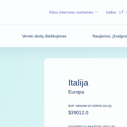
Kitos interneto svetainės
kalba :
LT
Verslo skolų išieškojimas
Naujienos, įžvalgo
Italija
Europa
BVP VIENAM GYVENTOJUI ($)
$39012.0
GYVENTOJŲ SKAIČIUS (2021 M.)