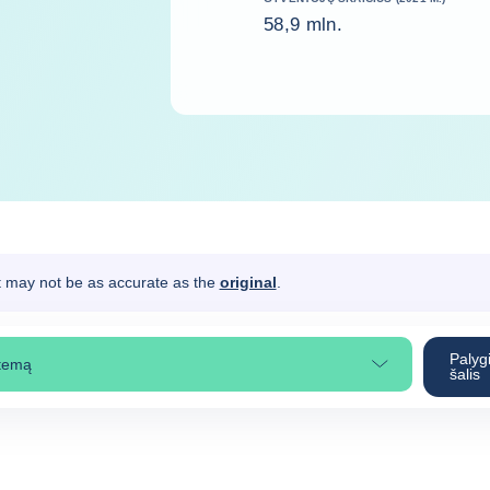
58,9 mln.
It may not be as accurate as the
original
.
Palygi
 temą
rinkite puslapio skiltį
šalis