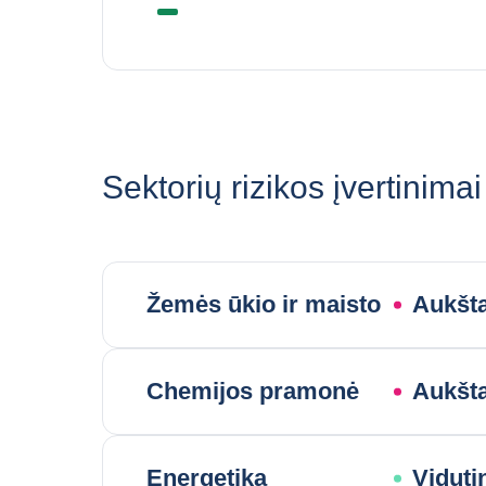
Sektorių rizikos įvertinimai
Žemės ūkio ir maisto
Aukšta
Chemijos pramonė
Aukšta
Energetika
Viduti