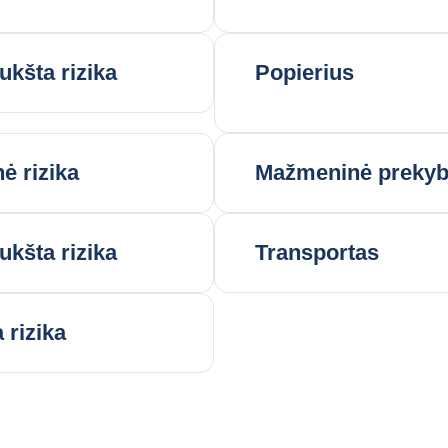
ukšta rizika
Popierius
nė rizika
Mažmeninė preky
ukšta rizika
Transportas
 rizika