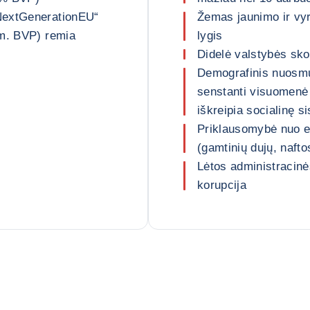
NextGenerationEU“
Žemas jaunimo ir vy
 m. BVP) remia
lygis
Didelė valstybės skol
Demografinis nuosm
senstanti visuomenė 
iškreipia socialinę s
Priklausomybė nuo en
(gamtinių dujų, nafto
Lėtos administracinė
korupcija