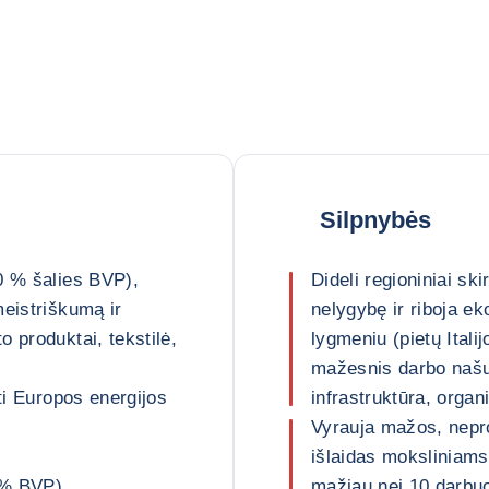
Silpnybės
0 % šalies BVP),
Dideli regioniniai ski
meistriškumą ir
nelygybę ir riboja ek
 produktai, tekstilė,
lygmeniu (pietų Itali
mažesnis darbo naš
ti Europos energijos
infrastruktūra, orga
Vyrauja mažos, nepro
išlaidas moksliniams
 % BVP)
mažiau nei 10 darbuo