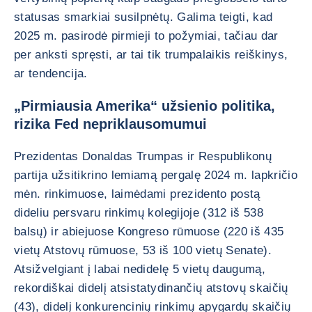
statusas smarkiai susilpnėtų. Galima teigti, kad
2025 m. pasirodė pirmieji to požymiai, tačiau dar
per anksti spręsti, ar tai tik trumpalaikis reiškinys,
ar tendencija.
„Pirmiausia Amerika“ užsienio politika,
rizika Fed nepriklausomumui
Prezidentas Donaldas Trumpas ir Respublikonų
partija užsitikrino lemiamą pergalę 2024 m. lapkričio
mėn. rinkimuose, laimėdami prezidento postą
dideliu persvaru rinkimų kolegijoje (312 iš 538
balsų) ir abiejuose Kongreso rūmuose (220 iš 435
vietų Atstovų rūmuose, 53 iš 100 vietų Senate).
Atsižvelgiant į labai nedidelę 5 vietų daugumą,
rekordiškai didelį atsistatydinančių atstovų skaičių
(43), didelį konkurencinių rinkimų apygardų skaičių