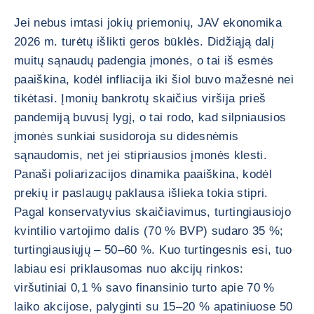
Jei nebus imtasi jokių priemonių, JAV ekonomika
2026 m. turėtų išlikti geros būklės. Didžiąją dalį
muitų sąnaudų padengia įmonės, o tai iš esmės
paaiškina, kodėl infliacija iki šiol buvo mažesnė nei
tikėtasi. Įmonių bankrotų skaičius viršija prieš
pandemiją buvusį lygį, o tai rodo, kad silpniausios
įmonės sunkiai susidoroja su didesnėmis
sąnaudomis, net jei stipriausios įmonės klesti.
Panaši poliarizacijos dinamika paaiškina, kodėl
prekių ir paslaugų paklausa išlieka tokia stipri.
Pagal konservatyvius skaičiavimus, turtingiausiojo
kvintilio vartojimo dalis (70 % BVP) sudaro 35 %;
turtingiausiųjų – 50–60 %. Kuo turtingesnis esi, tuo
labiau esi priklausomas nuo akcijų rinkos:
viršutiniai 0,1 % savo finansinio turto apie 70 %
laiko akcijose, palyginti su 15–20 % apatiniuose 50