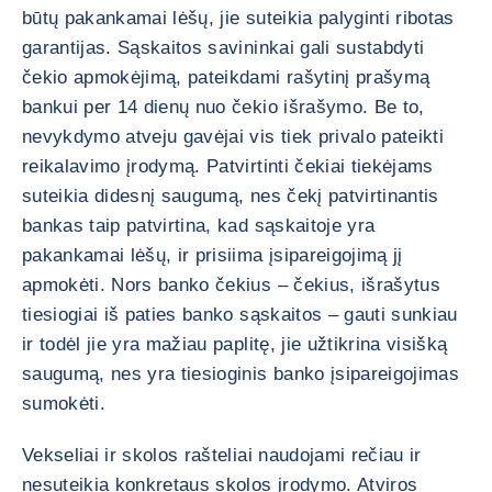
būtų pakankamai lėšų, jie suteikia palyginti ribotas
garantijas. Sąskaitos savininkai gali sustabdyti
čekio apmokėjimą, pateikdami rašytinį prašymą
bankui per 14 dienų nuo čekio išrašymo. Be to,
nevykdymo atveju gavėjai vis tiek privalo pateikti
reikalavimo įrodymą. Patvirtinti čekiai tiekėjams
suteikia didesnį saugumą, nes čekį patvirtinantis
bankas taip patvirtina, kad sąskaitoje yra
pakankamai lėšų, ir prisiima įsipareigojimą jį
apmokėti. Nors banko čekius – čekius, išrašytus
tiesiogiai iš paties banko sąskaitos – gauti sunkiau
ir todėl jie yra mažiau paplitę, jie užtikrina visišką
saugumą, nes yra tiesioginis banko įsipareigojimas
sumokėti.
Vekseliai ir skolos rašteliai naudojami rečiau ir
nesuteikia konkretaus skolos įrodymo. Atviros