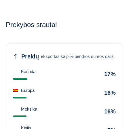
Prekybos srautai
Prekių
eksportas kaip % bendros sumos dalis
Kanada
17%
Europa
16%
Meksika
16%
Kinija