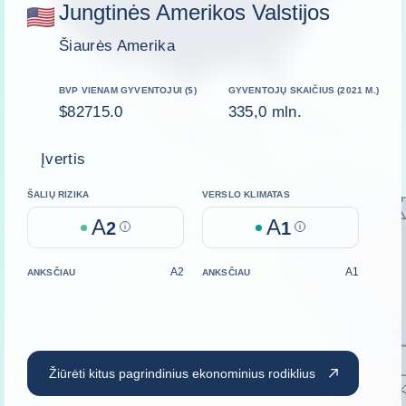
Jungtinės Amerikos Valstijos
Šiaurės Amerika
BVP VIENAM GYVENTOJUI ($)
GYVENTOJŲ SKAIČIUS (2021 M.)
$82715.0
335,0 mln.
Įvertis
ŠALIŲ RIZIKA
VERSLO KLIMATAS
A
A
2
Help
1
Help
A2
A1
ANKSČIAU
ANKSČIAU
Žiūrėti kitus pagrindinius ekonominius rodiklius