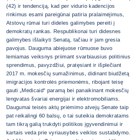
(42) ir tendenciją, kad per vidurio kadencijos
rinkimus esami pareigūnai patiria pralaimėjimus,
Atstovų rūmai turi dideles galimybes pereiti į
demokratų rankas. Respublikonai turi didesnes
galimybes išlaikyti Senatą, tačiau ir jam gresia
pavojus. Dauguma abiejuose rūmuose buvo
lemiamas veiksnys priimant svarbiausius politinius
sprendimus, pavyzdžiui, pratęsiant ir išplečiant
2017 m. mokesčių sumažinimus, didinant biudžetą
imigracijos kontrolės priemonėms, ribojant teisę
gauti „Medicaid“ paramą bei panaikinant mokesčių
lengvatas švariai energijai ir elektromobiliams.
Daugumai teisės aktų priėmimo atvejų Senate taip
pat reikalingi 60 balsų, o tai suteikia demokratams
tam tikrą galią trukdyti politikos įgyvendinimui ir
kartais veda prie vyriausybės veiklos sustabdymo.