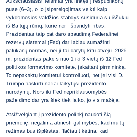
Aukščiausiasis Teismas yra linkęs į respublikonų
pusę (6–3), o jo įsipareigojimas veikti kaip
vykdomosios valdžios stabdys susiduria su iššūkiu
iš Baltųjų rūmų, kurie nori išbandyti ribas.
Prezidentas taip pat daro spaudimą Federalinei
rezervų sistemai (Fed) dar labiau sumažinti
palūkanų normas, nei ji tai darytų kitu atveju. 2026
m. prezidentas pakeis nuo 1 iki 3 vietų iš 12 Fed
politikos formavimo komitete, įskaitant pirmininką.
To nepakaktų komitetui kontroliuoti, net jei visi D.
Trumpo paskirti nariai laikytųsi prezidento
nurodymų. Nors iki Fed nepriklausomybės
pažeidimo dar yra šiek tiek laiko, jo vis mažėja.
Atsižvelgiant į prezidento polinkį naudoti šią
priemonę, negalima atmesti galimybės, kad muitų
režimas bus išplėstas. Tačiau tikėtina, kad