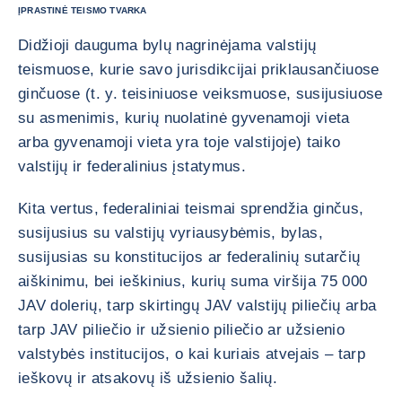
ĮPRASTINĖ TEISMO TVARKA
Didžioji dauguma bylų nagrinėjama valstijų
teismuose, kurie savo jurisdikcijai priklausančiuose
ginčuose (t. y. teisiniuose veiksmuose, susijusiuose
su asmenimis, kurių nuolatinė gyvenamoji vieta
arba gyvenamoji vieta yra toje valstijoje) taiko
valstijų ir federalinius įstatymus.
Kita vertus, federaliniai teismai sprendžia ginčus,
susijusius su valstijų vyriausybėmis, bylas,
susijusias su konstitucijos ar federalinių sutarčių
aiškinimu, bei ieškinius, kurių suma viršija 75 000
JAV dolerių, tarp skirtingų JAV valstijų piliečių arba
tarp JAV piliečio ir užsienio piliečio ar užsienio
valstybės institucijos, o kai kuriais atvejais – tarp
ieškovų ir atsakovų iš užsienio šalių.