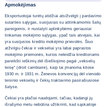
Apmokėjimas
Eksportuotojai turėtų atidžiai atsižvelgti į pardavimo
sutarties sąlygas, susijusias su atitinkamomis šalių
pareigomis, ir nustatyti aplinkybėms geriausiai
tinkamas mokėjimo sąlygas, ypač tais atvejais, kai
yra susijusios kredito mokėjimo prievolės. Šiuo
atžvilgiu čekiai ir vekseliai yra labai paprastos
mokėjimo priemonės, kurios neleidžia kreditoriams
pareikšti ieškinių dėl išieškojimo pagal „vekselių
teisę“ (droit cambiaire), kaip tai įmanoma kitose
1930 m. ir 1931 m. Ženevos konvencijų dėl vienodo
teisinio vekselių ir čekių traktavimo pasirašiusiose
šalyse.
Čekiai yra plačiai naudojami, tačiau, kadangi jų
išrašymo metu nebūtina užtikrinti, kad sąskaitoje