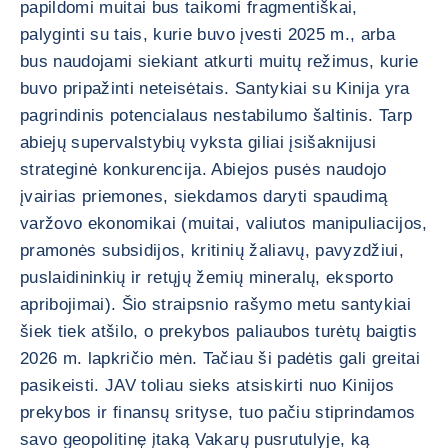
papildomi muitai bus taikomi fragmentiškai,
palyginti su tais, kurie buvo įvesti 2025 m., arba
bus naudojami siekiant atkurti muitų režimus, kurie
buvo pripažinti neteisėtais. Santykiai su Kinija yra
pagrindinis potencialaus nestabilumo šaltinis. Tarp
abiejų supervalstybių vyksta giliai įsišaknijusi
strateginė konkurencija. Abiejos pusės naudojo
įvairias priemones, siekdamos daryti spaudimą
varžovo ekonomikai (muitai, valiutos manipuliacijos,
pramonės subsidijos, kritinių žaliavų, pavyzdžiui,
puslaidininkių ir retųjų žemių mineralų, eksporto
apribojimai). Šio straipsnio rašymo metu santykiai
šiek tiek atšilo, o prekybos paliaubos turėtų baigtis
2026 m. lapkričio mėn. Tačiau ši padėtis gali greitai
pasikeisti. JAV toliau sieks atsiskirti nuo Kinijos
prekybos ir finansų srityse, tuo pačiu stiprindamos
savo geopolitinę įtaką Vakarų pusrutulyje, ką