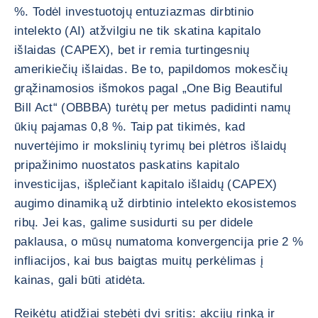
%. Todėl investuotojų entuziazmas dirbtinio
intelekto (AI) atžvilgiu ne tik skatina kapitalo
išlaidas (CAPEX), bet ir remia turtingesnių
amerikiečių išlaidas. Be to, papildomos mokesčių
grąžinamosios išmokos pagal „One Big Beautiful
Bill Act“ (OBBBA) turėtų per metus padidinti namų
ūkių pajamas 0,8 %. Taip pat tikimės, kad
nuvertėjimo ir mokslinių tyrimų bei plėtros išlaidų
pripažinimo nuostatos paskatins kapitalo
investicijas, išplečiant kapitalo išlaidų (CAPEX)
augimo dinamiką už dirbtinio intelekto ekosistemos
ribų. Jei kas, galime susidurti su per didele
paklausa, o mūsų numatoma konvergencija prie 2 %
infliacijos, kai bus baigtas muitų perkėlimas į
kainas, gali būti atidėta.
Reikėtų atidžiai stebėti dvi sritis: akcijų rinką ir