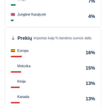
7%
Jungtinė Karalystė
4%
Prekių
importas kaip % bendros sumos dalis
Europa
16%
Meksika
15%
Kinija
13%
Kanada
13%