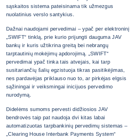
sąskaitos sistema pateisinama tik užmezgus
nuolatinius verslo santykius.
Dažnai naudojami pervedimai – ypač per elektroninį
„SWIFT“ tinklą, prie kurio prijungti dauguma JAV
bankų ir kuris užtikrina greitą bei nebrangų
tarptautinių mokėjimų apdorojimą. „SWIFT“
pervedimai ypač tinka tais atvejais, kai tarp
susitariančių šalių egzistuoja tikras pasitikėjimas,
nes pardavėjas priklauso nuo to, ar pirkėjas elgsis
sąžiningai ir veiksmingai inicijuos pervedimo
nurodymą.
Didelėms sumoms pervesti didžiosios JAV
bendrovės taip pat naudoja dvi kitas labai
automatizuotas tarpbankinių pervedimų sistemas –
„Clearing House Interbank Payments System“