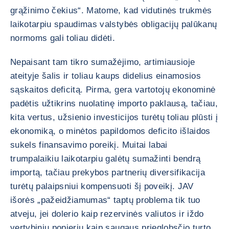
grąžinimo čekius“. Matome, kad vidutinės trukmės
laikotarpiu spaudimas valstybės obligacijų palūkanų
normoms gali toliau didėti.
Nepaisant tam tikro sumažėjimo, artimiausioje
ateityje šalis ir toliau kaups didelius einamosios
sąskaitos deficitą. Pirma, gera vartotojų ekonominė
padėtis užtikrins nuolatinę importo paklausą, tačiau,
kita vertus, užsienio investicijos turėtų toliau plūsti į
ekonomiką, o minėtos papildomos deficito išlaidos
sukels finansavimo poreikį. Muitai labai
trumpalaikiu laikotarpiu galėtų sumažinti bendrą
importą, tačiau prekybos partnerių diversifikacija
turėtų palaipsniui kompensuoti šį poveikį. JAV
išorės „pažeidžiamumas“ taptų problema tik tuo
atveju, jei dolerio kaip rezervinės valiutos ir iždo
vertybinių popierių kaip saugaus prieglobsčio turto