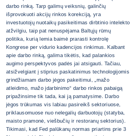
darbo rinką. Tarp galimų veiksnių, galinčių
išprovokuoti akcijų rinkos korekciją, yra
investuotojų nuotaikų pasikeitimas dirbtinio intelekto
atžvilgiu, taip pat nenuspėjama Baltųjų rūmų
politika, kurią lemia baimė prarasti kontrolę
Kongrese per vidurio kadencijos rinkimus. Kalbant
apie darbo rinką, galima tikėtis, kad palankios
augimo perspektyvos padės jai atsigauti. Tačiau,
atsižvelgiant į stiprius paskatinimus technologijomis
grindžiamam darbo jėgos pakeitimui, „mažo
atleidimo, mažo įdarbinimo“ darbo rinkos pabaigą
pripažinsime tik tada, kai ją pamatysime. Darbo
jėgos trūkumas vis labiau pasireikš sektoriuose,
priklausomuose nuo nelegalių darbuotojų (statyba,
maisto pramonė, viešbučių ir restoranų sektorius).
Tikimasi, kad Fed palūkanų normas priartins prie 3