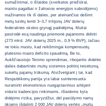
sumažinimai, o išlaidos (sveikatos priežiūrai,
maisto pagalbai ir žaliosios energijos subsidijoms)
mažinamos tik iš dalies, per ateinančius dešimt
metų turėtų lemti 3–3,7 trilijonų JAV dolerių
federalinės skolos grynąjį padidėjimą. Muitai
pasirodė esą naudinga priemonė pajamoms didinti
(273 mlrd. JAV dolerių 2025 m., 0,9 % BVP), tačiau
ne tokiu mastu, kad reikšmingai kompensuotų
platesnio masto deficito spaudimą. Be to,
Aukščiausiojo Teismo sprendimas, ribojantis didelės
dalies dabartinės muitų sistemos politinį teisėtumą,
sukeltų pajamų trūkumą. Atsižvelgiant į tai, kad
Respublikonų partija yra labai suinteresuota
nuraminti ekonominius nuogąstavimus artėjant
vidurio kadencijos rinkimams, išlaidoms kyla
didėjimo rizika, pavyzdžiui, dėl pasiūlymo namų
ūkiams išdalinti 2 000 JAV dolerių vertės „muitų