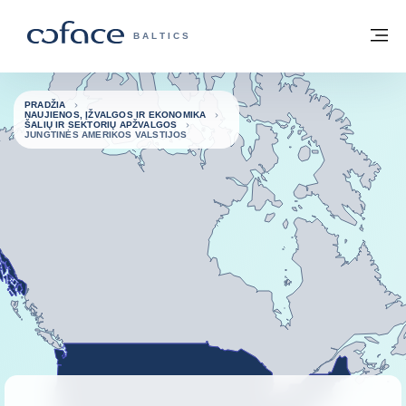
Eiti į turinį
Grįžti į pradžią
Me
„COFACE“ FOR TRADE - GRUPĖS PUSL
BALTICS
PRADŽIA
NAUJIENOS, ĮŽVALGOS IR EKONOMIKA
ŠALIŲ IR SEKTORIŲ APŽVALGOS
JUNGTINĖS AMERIKOS VALSTIJOS