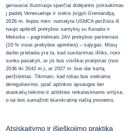
geriausiai iliustruoja sparčiai didėjantis įsitraukimas
į padėtį Venesueloje ir siekis įsigyti Grenlandiją.
2026 m. liepos mėn. numatyta USMCA peržiūra iš
naujo apibrėš prekybos santykių su Kanada ir
Meksika – pagrindiniais JAV prekybos partneriais
(20 % visos prekybos apimties) – sąlygas. Mūsų
darbo prielaida yra ta, kad susitarimas išliks, nors
sunku pasakyti, ar jis bus visiškai pratęstas (nuo
2036 iki 2042 m.), ar 2027 m. bus dar kartą
peržiūrėtas. Tikimasi, kad toliau bus siekiama
dereguliavimo, ypač aplinkos apsaugos bei
ataskaitų teikimo ir atitikties reikalavimams srityse,
o tai leis sumažinti biurokratinę naštą įmonėms.
Atsiskaitymo ir išieškojimo praktika