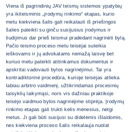
Viena iš pagrindinių JAV teismų sistemos ypatybių
yra ikiteisminis „įrodymų rinkimo“ etapas, kurio
metu kiekviena šalis gali reikalauti iš priešingos
šalies pateikti su ginču susijusius įrodymus ir
liudijimus dar prieš teismui pradedant nagrinėti bylą.
Pačio teismo proceso metu teisėjai suteikia
ieškovams ir jų advokatams nemažą laisvę bet
kuriuo metu pateikti atitinkamus dokumentus ir
apskritai vadovauti bylos nagrinėjimui. Tai yra
kontradiktorinė procedūra, kurioje teisėjas atlieka
labiau arbitro vaidmenį, užtikrindamas procesinių
taisyklių laikymąsi, nors vis dažniau praktikoje
teisėjo vaidmuo bylos nagrinėjime stiprėja. Įrodymų
rinkimo etapas gali trukti kelis mėnesius, netgi
metus. Ji gali būti susijusi su didelėmis išlaidomis,
nes kiekviena proceso šalis reikalauja nuolat