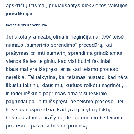
apskričių teismai, priklausantys kiekvienos valstijos
jurisdikcijai.
PAGREITINTA PROCEDŪRA
Jei skola yra neabejotina ir neginčijama, JAV teisė
numato „sumarinio sprendimo“ procedūrą, kai
prašymas priimti sumarinį sprendimą grindžiamas
vienos šalies teiginiu, kad visi būtini faktiniai
klausimai yra išspręsti arba kad teismo proceso
nereikia. Tai taikytina, kai teismas nustato, kad nėra
likusių faktinių klausimų, kuriuos reikėtų nagrinėti,
ir todėl ieškinio pagrindas arba visi ieškinio
pagrindai gali būti išspręsti be teismo proceso. Jei
teisėjas nusprendžia, kad yra ginčytinų faktų,
teismas atmeta prašymą dėl sprendimo be teismo
proceso ir paskiria teismo procesą.