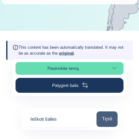
This content has been automatically translated. It may not
be as accurate as the
original
.
Pasirinkite temą
Pasirinkite puslapio skiltį
Palyginti šalis
Ieškoti šalies
Tęsti
Ieškoti šalies
0
suggestions