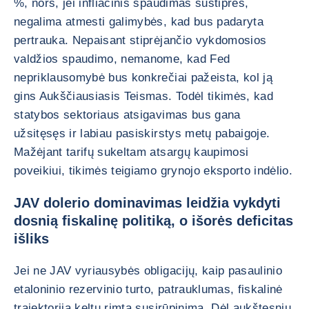
%, nors, jei infliacinis spaudimas sustiprės,
negalima atmesti galimybės, kad bus padaryta
pertrauka. Nepaisant stiprėjančio vykdomosios
valdžios spaudimo, nemanome, kad Fed
nepriklausomybė bus konkrečiai pažeista, kol ją
gins Aukščiausiasis Teismas. Todėl tikimės, kad
statybos sektoriaus atsigavimas bus gana
užsitęsęs ir labiau pasiskirstys metų pabaigoje.
Mažėjant tarifų sukeltam atsargų kaupimosi
poveikiui, tikimės teigiamo grynojo eksporto indėlio.
JAV dolerio dominavimas leidžia vykdyti
dosnią fiskalinę politiką, o išorės deficitas
išliks
Jei ne JAV vyriausybės obligacijų, kaip pasaulinio
etaloninio rezervinio turto, patrauklumas, fiskalinė
trajektorija keltų rimtą susirūpinimą. Dėl aukštesnių