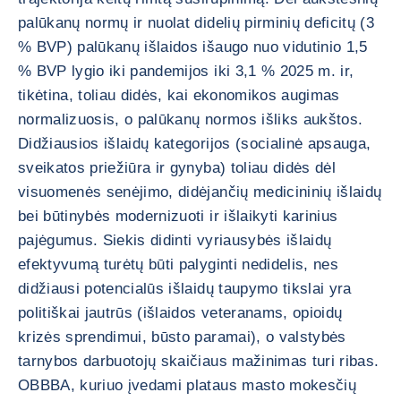
palūkanų normų ir nuolat didelių pirminių deficitų (3
% BVP) palūkanų išlaidos išaugo nuo vidutinio 1,5
% BVP lygio iki pandemijos iki 3,1 % 2025 m. ir,
tikėtina, toliau didės, kai ekonomikos augimas
normalizuosis, o palūkanų normos išliks aukštos.
Didžiausios išlaidų kategorijos (socialinė apsauga,
sveikatos priežiūra ir gynyba) toliau didės dėl
visuomenės senėjimo, didėjančių medicininių išlaidų
bei būtinybės modernizuoti ir išlaikyti karinius
pajėgumus. Siekis didinti vyriausybės išlaidų
efektyvumą turėtų būti palyginti nedidelis, nes
didžiausi potencialūs išlaidų taupymo tikslai yra
politiškai jautrūs (išlaidos veteranams, opioidų
krizės sprendimui, būsto paramai), o valstybės
tarnybos darbuotojų skaičiaus mažinimas turi ribas.
OBBBA, kuriuo įvedami plataus masto mokesčių