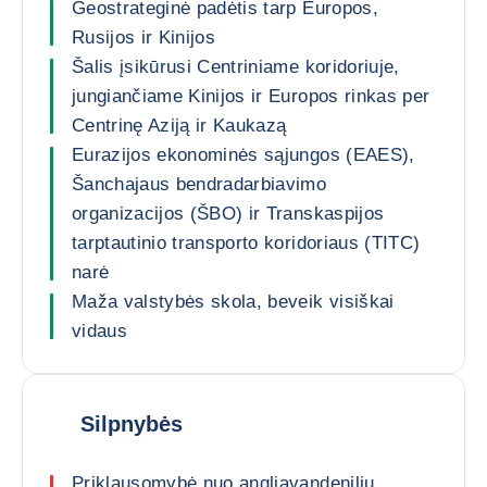
Geostrateginė padėtis tarp Europos,
Rusijos ir Kinijos
Šalis įsikūrusi Centriniame koridoriuje,
jungiančiame Kinijos ir Europos rinkas per
Centrinę Aziją ir Kaukazą
Eurazijos ekonominės sąjungos (EAES),
Šanchajaus bendradarbiavimo
organizacijos (ŠBO) ir Transkaspijos
tarptautinio transporto koridoriaus (TITC)
narė
Maža valstybės skola, beveik visiškai
vidaus
Silpnybės
Priklausomybė nuo angliavandenilių