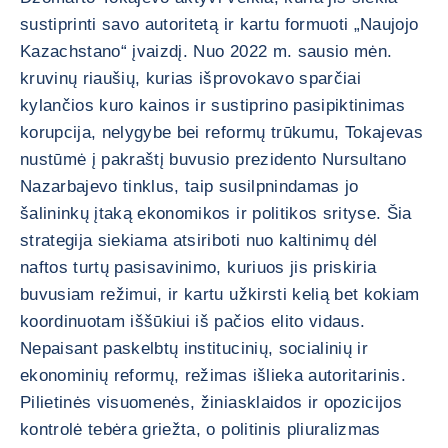
sustiprinti savo autoritetą ir kartu formuoti „Naujojo
Kazachstano“ įvaizdį. Nuo 2022 m. sausio mėn.
kruvinų riaušių, kurias išprovokavo sparčiai
kylančios kuro kainos ir sustiprino pasipiktinimas
korupcija, nelygybe bei reformų trūkumu, Tokajevas
nustūmė į pakraštį buvusio prezidento Nursultano
Nazarbajevo tinklus, taip susilpnindamas jo
šalininkų įtaką ekonomikos ir politikos srityse. Šia
strategija siekiama atsiriboti nuo kaltinimų dėl
naftos turtų pasisavinimo, kuriuos jis priskiria
buvusiam režimui, ir kartu užkirsti kelią bet kokiam
koordinuotam iššūkiui iš pačios elito vidaus.
Nepaisant paskelbtų institucinių, socialinių ir
ekonominių reformų, režimas išlieka autoritarinis.
Pilietinės visuomenės, žiniasklaidos ir opozicijos
kontrolė tebėra griežta, o politinis pliuralizmas