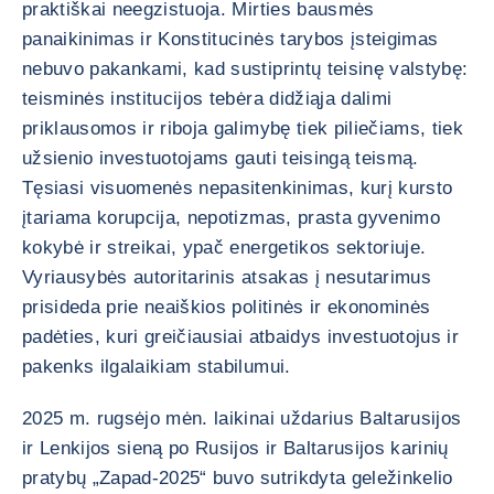
praktiškai neegzistuoja. Mirties bausmės
panaikinimas ir Konstitucinės tarybos įsteigimas
nebuvo pakankami, kad sustiprintų teisinę valstybę:
teisminės institucijos tebėra didžiąja dalimi
priklausomos ir riboja galimybę tiek piliečiams, tiek
užsienio investuotojams gauti teisingą teismą.
Tęsiasi visuomenės nepasitenkinimas, kurį kursto
įtariama korupcija, nepotizmas, prasta gyvenimo
kokybė ir streikai, ypač energetikos sektoriuje.
Vyriausybės autoritarinis atsakas į nesutarimus
prisideda prie neaiškios politinės ir ekonominės
padėties, kuri greičiausiai atbaidys investuotojus ir
pakenks ilgalaikiam stabilumui.
2025 m. rugsėjo mėn. laikinai uždarius Baltarusijos
ir Lenkijos sieną po Rusijos ir Baltarusijos karinių
pratybų „Zapad-2025“ buvo sutrikdyta geležinkelio