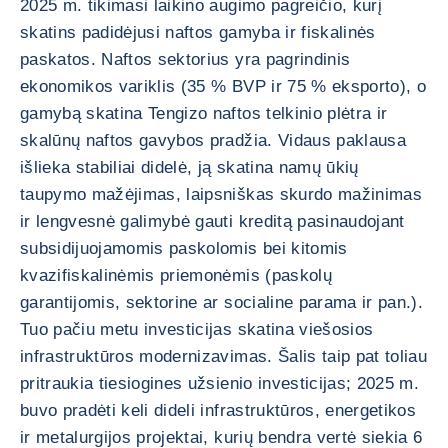
2025 m. tikimasi laikino augimo pagreičio, kurį
skatins padidėjusi naftos gamyba ir fiskalinės
paskatos. Naftos sektorius yra pagrindinis
ekonomikos variklis (35 % BVP ir 75 % eksporto), o
gamybą skatina Tengizo naftos telkinio plėtra ir
skalūnų naftos gavybos pradžia. Vidaus paklausa
išlieka stabiliai didelė, ją skatina namų ūkių
taupymo mažėjimas, laipsniškas skurdo mažinimas
ir lengvesnė galimybė gauti kreditą pasinaudojant
subsidijuojamomis paskolomis bei kitomis
kvazifiskalinėmis priemonėmis (paskolų
garantijomis, sektorine ar socialine parama ir pan.).
Tuo pačiu metu investicijas skatina viešosios
infrastruktūros modernizavimas. Šalis taip pat toliau
pritraukia tiesiogines užsienio investicijas; 2025 m.
buvo pradėti keli dideli infrastruktūros, energetikos
ir metalurgijos projektai, kurių bendra vertė siekia 6