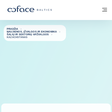
Eiti į turinį
Grįžti į pradžią
Me
„COFACE“ FOR TRADE - GRUPĖS PUSL
BALTICS
PRADŽIA
NAUJIENOS, ĮŽVALGOS IR EKONOMIKA
ŠALIŲ IR SEKTORIŲ APŽVALGOS
KAZACHSTANAS