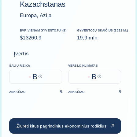
Kazachstanas
Europa, Azija
BVP VIENAM GYVENTOJUI ($)
GYVENTOJŲ SKAIČIUS (2021 M.)
$13260.9
19,9 mln.
Įvertis
ŠALIŲ RIZIKA
VERSLO KLIMATAS
B
B
Help
Help
B
B
ANKSČIAU
ANKSČIAU
Žiūrėti kitus pagrindinius ekonominius rodiklius