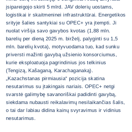
įsipareigojo skirti 5 mlrd. JAV dolerių uostams,
logistikai ir skaitmeninei infrastruktūrai. Energetikos
srityje šalies santykiai su OPEC+ yra įtempti. Ji
nuolat viršija savo gavybos kvotas (1,88 mln.
barelių per dieną 2025 m. birželį, palyginti su 1,5
mln. barelių kvota), motyvuodama tuo, kad sunku
priversti mažinti gavybą užsienio konsorciumus,
kurie eksploatuoja pagrindinius jos telkinius
(Tengizą, Kašaganą, Karachaganaką).
„Kazachstanas pirmiausia“ pozicija skatina
nesutarimus su įtakingais nariais. OPEC+ netgi
svarstė galimybę savanoriškai padidinti gavybą,
siekdama nubausti reikalavimų nesilaikančias šalis,
o tai dar labiau didina kainų svyravimus ir vidinius
nesutarimus.