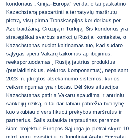
koridoriaus „Kinija–Europa“ veikla, o tai paskatino
Kazachstaną paspartinti alternatyvių maršrutų
plėtrą, visų pirma Transkaspijos koridoriaus per
Azerbaidžaną, Gruziją ir Turkiją. Šis koridorius yra
strategiškai svarbus sankcijų Rusijai kontekste, o
Kazachstanas nuolat kaltinamas tuo, kad sudaro
sąlygas apeiti Vakarų taikomus apribojimus,
reeksportuodamas į Rusiją jautrius produktus
(puslaidininkius, elektros komponentus), nepaisant
2023 m. įdiegtos atsekamumo sistemos, kurios
veiksmingumas yra ribotas. Dėl šios situacijos
Kazachstanas patiria Vakarų spaudimą ir antrinių
sankcijų riziką, o tai dar labiau pabrėžia būtinybę
kuo skubiau diversifikuoti prekybos maršrutus ir
partnerius. Šalis sulaukia tarptautinės paramos
šiam projektui: Europos Sąjunga jo plėtrai skyrė 10
mlrd. eurų investicijų, o Jungtiniai Arabų Emyratai