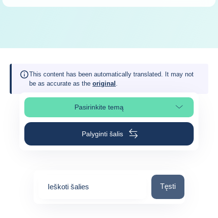
This content has been automatically translated. It may not
be as accurate as the
original
.
Pasirinkite temą
Pasirinkite puslapio skiltį
Palyginti šalis
Ieškoti šalies
Tęsti
Ieškoti šalies
0
suggestions