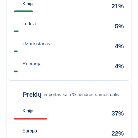
Kinija
21%
Turkija
5%
Uzbekistanas
4%
Rumunija
4%
Prekių
importas kaip % bendros sumos dalis
Kinija
37%
Europa
22%