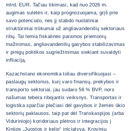
mlrd. EUR. Tačiau tikimasi, kad nuo 2026 m.
augimas sulėtės ir, kaip prognozuojama, grįš prie
savo potencialo, nes jį stabdo nuolatiniai
struktūriniai trūkumai už angliavandenilių sektoriaus
ribų. Tai lemia fiskalinės paramos priemonių
mažinimas, angliavandenilių gavybos stabilizavimas
ir pinigų politikos sugriežtinimas siekiant suvaldyti
infliaciją.
Kazachstano ekonomika toliau diversifikuojasi –
paslaugų sektorius, kurį varo finansų, prekybos ir
transporto sektoriai, jau sudaro 56 % BVP, nors
našumas tebėra ribojantis veiksnys. Transportas ir
logistika sparčiai plečiasi dėl gavybos ir žemės ūkio
sektorių paklausos, taip pat dėl Transkaspijos (arba
Viduriniojo) koridoriaus plėtros ir integracijos į
Kinijos „Juostos ir kelio“ iniciatyvą. Krovinių