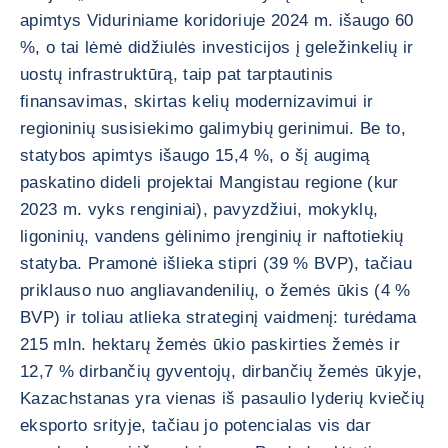
apimtys Viduriniame koridoriuje 2024 m. išaugo 60
%, o tai lėmė didžiulės investicijos į geležinkelių ir
uostų infrastruktūrą, taip pat tarptautinis
finansavimas, skirtas kelių modernizavimui ir
regioninių susisiekimo galimybių gerinimui. Be to,
statybos apimtys išaugo 15,4 %, o šį augimą
paskatino dideli projektai Mangistau regione (kur
2023 m. vyks renginiai), pavyzdžiui, mokyklų,
ligoninių, vandens gėlinimo įrenginių ir naftotiekių
statyba. Pramonė išlieka stipri (39 % BVP), tačiau
priklauso nuo angliavandenilių, o žemės ūkis (4 %
BVP) ir toliau atlieka strateginį vaidmenį: turėdama
215 mln. hektarų žemės ūkio paskirties žemės ir
12,7 % dirbančių gyventojų, dirbančių žemės ūkyje,
Kazachstanas yra vienas iš pasaulio lyderių kviečių
eksporto srityje, tačiau jo potencialas vis dar