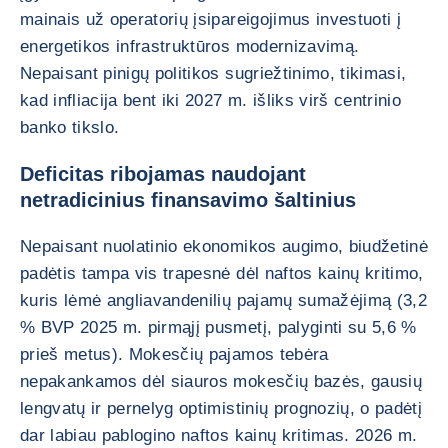
mainais už operatorių įsipareigojimus investuoti į
energetikos infrastruktūros modernizavimą.
Nepaisant pinigų politikos sugriežtinimo, tikimasi,
kad infliacija bent iki 2027 m. išliks virš centrinio
banko tikslo.
Deficitas ribojamas naudojant
netradicinius finansavimo šaltinius
Nepaisant nuolatinio ekonomikos augimo, biudžetinė
padėtis tampa vis trapesnė dėl naftos kainų kritimo,
kuris lėmė angliavandenilių pajamų sumažėjimą (3,2
% BVP 2025 m. pirmąjį pusmetį, palyginti su 5,6 %
prieš metus). Mokesčių pajamos tebėra
nepakankamos dėl siauros mokesčių bazės, gausių
lengvatų ir pernelyg optimistinių prognozių, o padėtį
dar labiau pablogino naftos kainų kritimas. 2026 m.