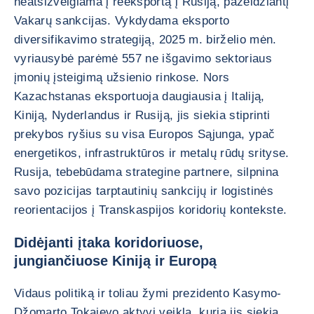
neatsižvelgiama į reeksportą į Rusiją, pažeidžiantį
Vakarų sankcijas. Vykdydama eksporto
diversifikavimo strategiją, 2025 m. birželio mėn.
vyriausybė parėmė 557 ne išgavimo sektoriaus
įmonių įsteigimą užsienio rinkose. Nors
Kazachstanas eksportuoja daugiausia į Italiją,
Kiniją, Nyderlandus ir Rusiją, jis siekia stiprinti
prekybos ryšius su visa Europos Sąjunga, ypač
energetikos, infrastruktūros ir metalų rūdų srityse.
Rusija, tebebūdama strategine partnere, silpnina
savo pozicijas tarptautinių sankcijų ir logistinės
reorientacijos į Transkaspijos koridorių kontekste.
Didėjanti įtaka koridoriuose,
jungiančiuose Kiniją ir Europą
Vidaus politiką ir toliau žymi prezidento Kasymo-
Džomarto Tokajevo aktyvi veikla, kuria jis siekia