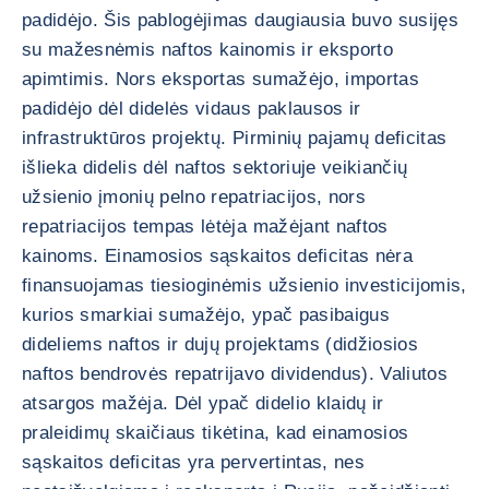
padidėjo. Šis pablogėjimas daugiausia buvo susijęs
su mažesnėmis naftos kainomis ir eksporto
apimtimis. Nors eksportas sumažėjo, importas
padidėjo dėl didelės vidaus paklausos ir
infrastruktūros projektų. Pirminių pajamų deficitas
išlieka didelis dėl naftos sektoriuje veikiančių
užsienio įmonių pelno repatriacijos, nors
repatriacijos tempas lėtėja mažėjant naftos
kainoms. Einamosios sąskaitos deficitas nėra
finansuojamas tiesioginėmis užsienio investicijomis,
kurios smarkiai sumažėjo, ypač pasibaigus
dideliems naftos ir dujų projektams (didžiosios
naftos bendrovės repatrijavo dividendus). Valiutos
atsargos mažėja. Dėl ypač didelio klaidų ir
praleidimų skaičiaus tikėtina, kad einamosios
sąskaitos deficitas yra pervertintas, nes