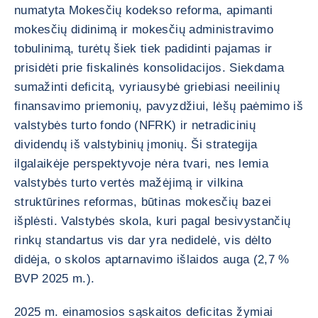
numatyta Mokesčių kodekso reforma, apimanti
mokesčių didinimą ir mokesčių administravimo
tobulinimą, turėtų šiek tiek padidinti pajamas ir
prisidėti prie fiskalinės konsolidacijos. Siekdama
sumažinti deficitą, vyriausybė griebiasi neeilinių
finansavimo priemonių, pavyzdžiui, lėšų paėmimo iš
valstybės turto fondo (NFRK) ir netradicinių
dividendų iš valstybinių įmonių. Ši strategija
ilgalaikėje perspektyvoje nėra tvari, nes lemia
valstybės turto vertės mažėjimą ir vilkina
struktūrines reformas, būtinas mokesčių bazei
išplėsti. Valstybės skola, kuri pagal besivystančių
rinkų standartus vis dar yra nedidelė, vis dėlto
didėja, o skolos aptarnavimo išlaidos auga (2,7 %
BVP 2025 m.).
2025 m. einamosios sąskaitos deficitas žymiai