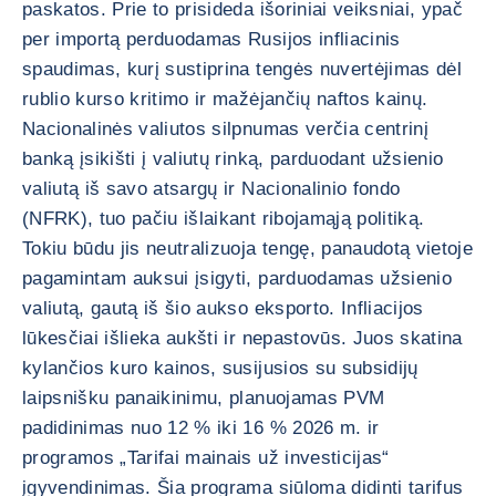
paskatos. Prie to prisideda išoriniai veiksniai, ypač
per importą perduodamas Rusijos infliacinis
spaudimas, kurį sustiprina tengės nuvertėjimas dėl
rublio kurso kritimo ir mažėjančių naftos kainų.
Nacionalinės valiutos silpnumas verčia centrinį
banką įsikišti į valiutų rinką, parduodant užsienio
valiutą iš savo atsargų ir Nacionalinio fondo
(NFRK), tuo pačiu išlaikant ribojamąją politiką.
Tokiu būdu jis neutralizuoja tengę, panaudotą vietoje
pagamintam auksui įsigyti, parduodamas užsienio
valiutą, gautą iš šio aukso eksporto. Infliacijos
lūkesčiai išlieka aukšti ir nepastovūs. Juos skatina
kylančios kuro kainos, susijusios su subsidijų
laipsnišku panaikinimu, planuojamas PVM
padidinimas nuo 12 % iki 16 % 2026 m. ir
programos „Tarifai mainais už investicijas“
įgyvendinimas. Šia programa siūloma didinti tarifus