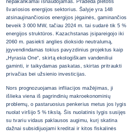
nepakankamai išnaudojamas. Pradeda plėtotis
švariosios energijos sektorius. Šalyje yra 148
atsinaujinančiosios energijos jėgainės, gaminančios
beveik 3 000 MW, tačiau 2024 m. tai sudarė tik 5 %
energijos struktūros. Kazachstanas įsipareigojo iki
2060 m. pasiekti anglies dioksido neutralumą,
įgyvendindamas tokius pavyzdinius projektus kaip
„Hyrasia One“, skirtą ekologiškam vandeniliui
gaminti, ir taikydamas paskatas, skirtas pritraukti
privačias bei užsienio investicijas.
Nors prognozuojamas infliacijos mažėjimas, ji
išlieka viena iš pagrindinių makroekonominių
problemų, o pastaruosius penkerius metus jos lygis
nuolat viršijo 5 % tikslą. Šis nuolatinis lygis susijęs
su tvariu vidaus paklausos augimu, kurį skatina
dažnai subsidijuojami kreditai ir kitos fiskalinės