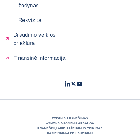
žodynas
Rekvizitai
Draudimo veiklos
priežiūra
Finansinė informacija
LinkedIn
Twitter
Youtube
- „Coface“
- „Coface“
- „Coface“
TEISINIS PRANEŠIMAS
ASMENS DUOMENŲ APSAUGA
PRANEŠIMŲ APIE PAŽEIDIMUS TEIKIMAS
PASIRINKIMAI DĖL SUTIKIMŲ