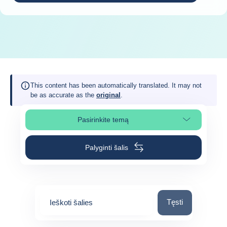
This content has been automatically translated. It may not
be as accurate as the
original
.
Pasirinkite temą
Pasirinkite puslapio skiltį
Palyginti šalis
Ieškoti šalies
Tęsti
Ieškoti šalies
0
suggestions