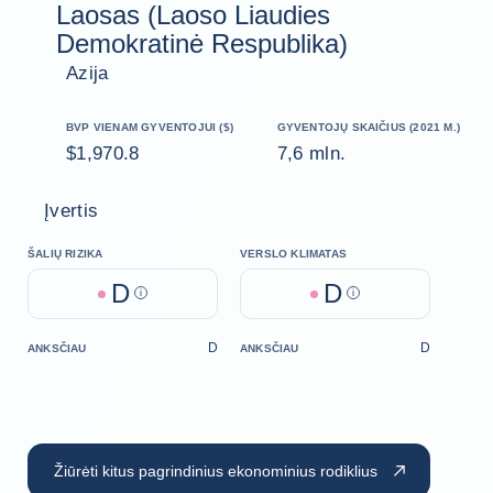
Laosas (Laoso Liaudies
Demokratinė Respublika)
Azija
BVP VIENAM GYVENTOJUI ($)
GYVENTOJŲ SKAIČIUS (2021 M.)
$1,970.8
7,6 mln.
Įvertis
ŠALIŲ RIZIKA
VERSLO KLIMATAS
D
D
Help
Help
D
D
ANKSČIAU
ANKSČIAU
Žiūrėti kitus pagrindinius ekonominius rodiklius