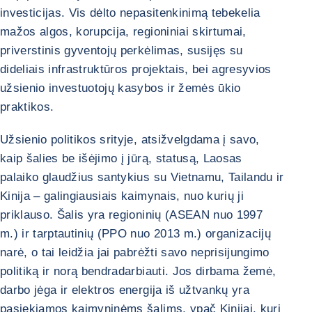
investicijas. Vis dėlto nepasitenkinimą tebekelia
mažos algos, korupcija, regioniniai skirtumai,
priverstinis gyventojų perkėlimas, susijęs su
dideliais infrastruktūros projektais, bei agresyvios
užsienio investuotojų kasybos ir žemės ūkio
praktikos.
Užsienio politikos srityje, atsižvelgdama į savo,
kaip šalies be išėjimo į jūrą, statusą, Laosas
palaiko glaudžius santykius su Vietnamu, Tailandu ir
Kinija – galingiausiais kaimynais, nuo kurių ji
priklauso. Šalis yra regioninių (ASEAN nuo 1997
m.) ir tarptautinių (PPO nuo 2013 m.) organizacijų
narė, o tai leidžia jai pabrėžti savo neprisijungimo
politiką ir norą bendradarbiauti. Jos dirbama žemė,
darbo jėga ir elektros energija iš užtvankų yra
pasiekiamos kaimyninėms šalims, ypač Kinijai, kuri