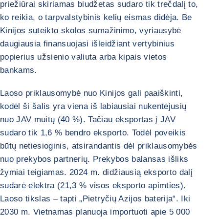
priežiūrai skiriamas biudžetas sudaro tik trečdalį to,
ko reikia, o tarpvalstybinis kelių eismas didėja. Be
Kinijos suteikto skolos sumažinimo, vyriausybė
daugiausia finansuojasi išleidžiant vertybinius
popierius užsienio valiuta arba kipais vietos
bankams.
Laoso priklausomybė nuo Kinijos gali paaiškinti,
kodėl ši šalis yra viena iš labiausiai nukentėjusių
nuo JAV muitų (40 %). Tačiau eksportas į JAV
sudaro tik 1,6 % bendro eksporto. Todėl poveikis
būtų netiesioginis, atsirandantis dėl priklausomybės
nuo prekybos partnerių. Prekybos balansas išliks
žymiai teigiamas. 2024 m. didžiausią eksporto dalį
sudarė elektra (21,3 % visos eksporto apimties).
Laoso tikslas – tapti „Pietryčių Azijos baterija“. Iki
2030 m. Vietnamas planuoja importuoti apie 5 000