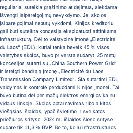
reguliariai suteikia grąžinimo atidėjimus, siekdama
išvengti įsipareigojimų nevykdymo. Jei skolos
įsipareigojimai nebūtų vykdomi, Kinijos kreditoriui
gali būti suteikta koncesija eksploatuoti atitinkamą
infrastruktūrą. Dėl to valstybinė įmonė „Electricité
du Laos“ (EDL), kuriai tenka beveik 45 % visos
valstybės skolos, buvo priversta sudaryti 25 metų
koncesijos sutartį su „China Southern Power Grid“
ir įsteigti bendrąją įmonę „Electricité du Laos
Transmission Company Limited“. Šia sutartimi EDL
valdymas ir kontrolė perduodami Kinijos įmonei. Tai
buvo būtina dėl per mažų elektros energijos kainų
vidaus rinkoje. Skolos aptarnavimas riboja kitas
viešąsias išlaidas, ypač švietimo ir sveikatos
priežiūros srityse. 2024 m. išlaidos šiose srityse
sudarė tik 11,3 % BVP. Be to, kelių infrastruktūros