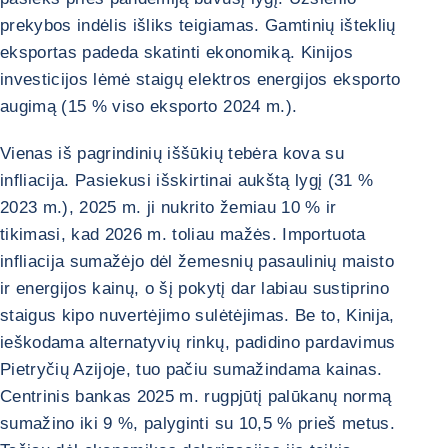
prekybos indėlis išliks teigiamas. Gamtinių išteklių
eksportas padeda skatinti ekonomiką. Kinijos
investicijos lėmė staigų elektros energijos eksporto
augimą (15 % viso eksporto 2024 m.).
Vienas iš pagrindinių iššūkių tebėra kova su
infliacija. Pasiekusi išskirtinai aukštą lygį (31 %
2023 m.), 2025 m. ji nukrito žemiau 10 % ir
tikimasi, kad 2026 m. toliau mažės. Importuota
infliacija sumažėjo dėl žemesnių pasaulinių maisto
ir energijos kainų, o šį pokytį dar labiau sustiprino
staigus kipo nuvertėjimo sulėtėjimas. Be to, Kinija,
ieškodama alternatyvių rinkų, padidino pardavimus
Pietryčių Azijoje, tuo pačiu sumažindama kainas.
Centrinis bankas 2025 m. rugpjūtį palūkanų normą
sumažino iki 9 %, palyginti su 10,5 % prieš metus.