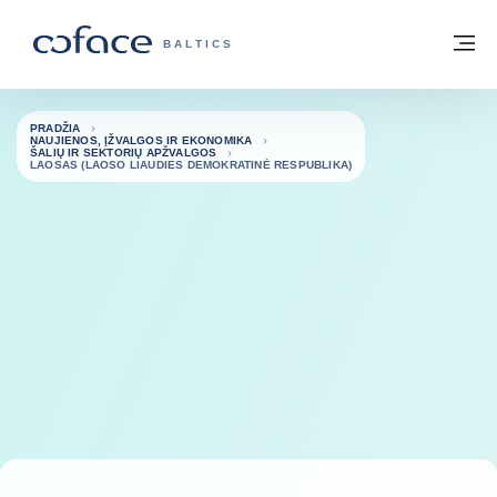
Eiti į turinį
Grįžti į pradžią
Me
„COFACE“ FOR TRADE - GRUPĖS PUSL
BALTICS
PRADŽIA
NAUJIENOS, ĮŽVALGOS IR EKONOMIKA
ŠALIŲ IR SEKTORIŲ APŽVALGOS
LAOSAS (LAOSO LIAUDIES DEMOKRATINĖ RESPUBLIKA)