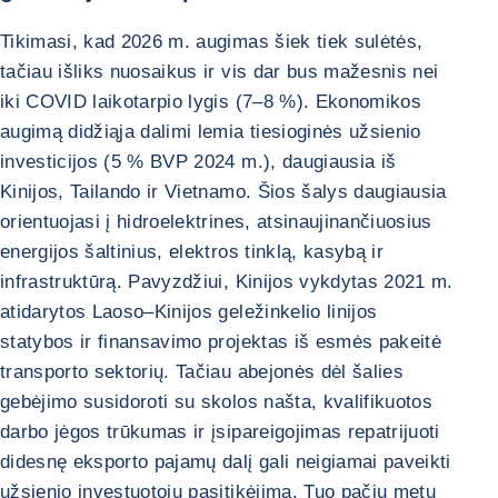
Tikimasi, kad 2026 m. augimas šiek tiek sulėtės,
tačiau išliks nuosaikus ir vis dar bus mažesnis nei
iki COVID laikotarpio lygis (7–8 %). Ekonomikos
augimą didžiąja dalimi lemia tiesioginės užsienio
investicijos (5 % BVP 2024 m.), daugiausia iš
Kinijos, Tailando ir Vietnamo. Šios šalys daugiausia
orientuojasi į hidroelektrines, atsinaujinančiuosius
energijos šaltinius, elektros tinklą, kasybą ir
infrastruktūrą. Pavyzdžiui, Kinijos vykdytas 2021 m.
atidarytos Laoso–Kinijos geležinkelio linijos
statybos ir finansavimo projektas iš esmės pakeitė
transporto sektorių. Tačiau abejonės dėl šalies
gebėjimo susidoroti su skolos našta, kvalifikuotos
darbo jėgos trūkumas ir įsipareigojimas repatrijuoti
didesnę eksporto pajamų dalį gali neigiamai paveikti
užsienio investuotojų pasitikėjimą. Tuo pačiu metu