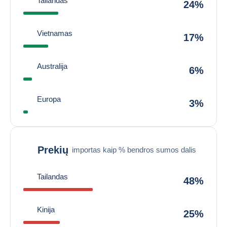
Tailandas
24%
Vietnamas
17%
Australija
6%
Europa
3%
Prekių
importas kaip % bendros sumos dalis
Tailandas
48%
Kinija
25%