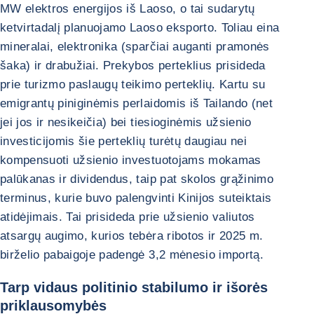
MW elektros energijos iš Laoso, o tai sudarytų
ketvirtadalį planuojamo Laoso eksporto. Toliau eina
mineralai, elektronika (sparčiai auganti pramonės
šaka) ir drabužiai. Prekybos perteklius prisideda
prie turizmo paslaugų teikimo perteklių. Kartu su
emigrantų piniginėmis perlaidomis iš Tailando (net
jei jos ir nesikeičia) bei tiesioginėmis užsienio
investicijomis šie perteklių turėtų daugiau nei
kompensuoti užsienio investuotojams mokamas
palūkanas ir dividendus, taip pat skolos grąžinimo
terminus, kurie buvo palengvinti Kinijos suteiktais
atidėjimais. Tai prisideda prie užsienio valiutos
atsargų augimo, kurios tebėra ribotos ir 2025 m.
birželio pabaigoje padengė 3,2 mėnesio importą.
Tarp vidaus politinio stabilumo ir išorės
priklausomybės