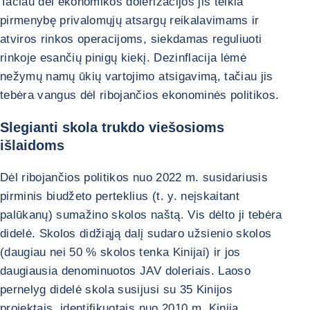
Tačiau dėl ekonomikos dolerizacijos jis teikia
pirmenybę privalomųjų atsargų reikalavimams ir
atviros rinkos operacijoms, siekdamas reguliuoti
rinkoje esančių pinigų kiekį. Dezinflacija lėmė
nežymų namų ūkių vartojimo atsigavimą, tačiau jis
tebėra vangus dėl ribojančios ekonominės politikos.
Slegianti skola trukdo viešosioms
išlaidoms
Dėl ribojančios politikos nuo 2022 m. susidariusis
pirminis biudžeto perteklius (t. y. neįskaitant
palūkanų) sumažino skolos naštą. Vis dėlto ji tebėra
didelė. Skolos didžiąją dalį sudaro užsienio skolos
(daugiau nei 50 % skolos tenka Kinijai) ir jos
daugiausia denominuotos JAV doleriais. Laoso
pernelyg didelė skola susijusi su 35 Kinijos
projektais, identifikuotais nuo 2010 m. Kinija