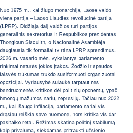
Nuo 1975 m., kai žlugo monarchija, Laose valdo
viena partija – Laoso Liaudies revoliucinė partija
(LPRP). Didžiąją dalį valdžios turi partijos
generalinis sekretorius ir Respublikos prezidentas
Thongloun Sisoulith, o Nacionalinė Asamblėja
daugiausia tik formaliai tvirtina LPRP sprendimus.
2026 m. vasario mėn. vyksiantys parlamento
rinkimai neturės jokios įtakos. Žodžio ir spaudos
laisvės trūkumas trukdo susiformuoti organizuotai
opozicijai. Vyriausybė sulaukė tarptautinės
bendruomenės kritikos dėl politinių oponentų, ypač
hmongų mažumos narių, represijų. Tačiau nuo 2022
m., kai išaugo infliacija, parlamento nariai vis
drąsiau reiškia savo nuomonę, nors kritika vis dar
pasitaiko retai. Režimas skatina politinį stabilumą
kaip privalumą, siekdamas pritraukti užsienio