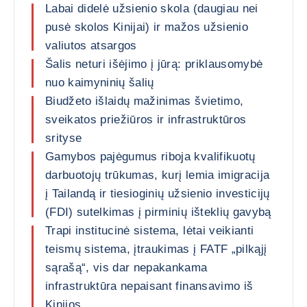
Labai didelė užsienio skola (daugiau nei
pusė skolos Kinijai) ir mažos užsienio
valiutos atsargos
Šalis neturi išėjimo į jūrą: priklausomybė
nuo kaimyninių šalių
Biudžeto išlaidų mažinimas švietimo,
sveikatos priežiūros ir infrastruktūros
srityse
Gamybos pajėgumus riboja kvalifikuotų
darbuotojų trūkumas, kurį lemia imigracija
į Tailandą ir tiesioginių užsienio investicijų
(FDI) sutelkimas į pirminių išteklių gavybą
Trapi institucinė sistema, lėtai veikianti
teismų sistema, įtraukimas į FATF „pilkąjį
sąrašą“, vis dar nepakankama
infrastruktūra nepaisant finansavimo iš
Kinijos