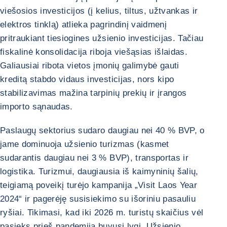
viešosios investicijos (į kelius, tiltus, užtvankas ir
elektros tinklą) atlieka pagrindinį vaidmenį
pritraukiant tiesiogines užsienio investicijas. Tačiau
fiskalinė konsolidacija riboja viešąsias išlaidas.
Galiausiai ribota vietos įmonių galimybė gauti
kreditą stabdo vidaus investicijas, nors kipo
stabilizavimas mažina tarpinių prekių ir įrangos
importo sąnaudas.
Paslaugų sektorius sudaro daugiau nei 40 % BVP, o
jame dominuoja užsienio turizmas (kasmet
sudarantis daugiau nei 3 % BVP), transportas ir
logistika. Turizmui, daugiausia iš kaimyninių šalių,
teigiamą poveikį turėjo kampanija „Visit Laos Year
2024“ ir pagerėję susisiekimo su išoriniu pasauliu
ryšiai. Tikimasi, kad iki 2026 m. turistų skaičius vėl
pasieks prieš pandemiją buvusį lygį. Užsienio