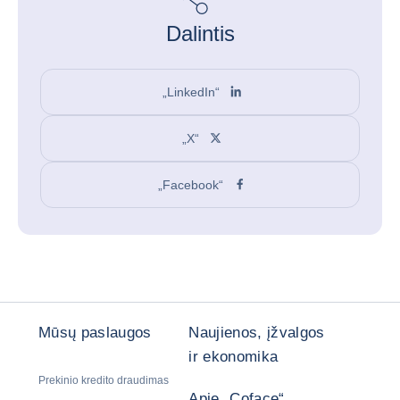
Dalintis
„LinkedIn“
„X“
„Facebook“
Mūsų paslaugos
Naujienos, įžvalgos
ir ekonomika
Prekinio kredito draudimas
Apie „Coface“