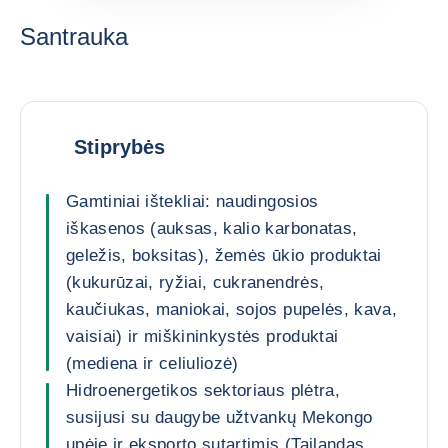
Santrauka
Stiprybės
Gamtiniai ištekliai: naudingosios
iškasenos (auksas, kalio karbonatas,
geležis, boksitas), žemės ūkio produktai
(kukurūzai, ryžiai, cukranendrės,
kaučiukas, maniokai, sojos pupelės, kava,
vaisiai) ir miškininkystės produktai
(mediena ir celiuliozė)
Hidroenergetikos sektoriaus plėtra,
susijusi su daugybe užtvankų Mekongo
upėje ir eksporto sutartimis (Tailandas,