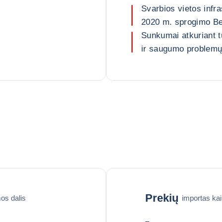
Svarbios vietos infr
2020 m. sprogimo Be
Sunkumai atkuriant tu
ir saugumo problemų,
Prekių
os dalis
importas ka