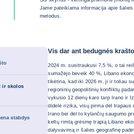
Jame pateikiama informacija apie šalies 
metodus.
Vis dar ant bedugnės krašt
što
2024 m. susitraukusi 7,5 %, o tai re
sumažėjo beveik 40 %, Libano ekonomi
tikėtina, kad iki 2026 m. ji ir tolia
 ir skolos
regioninių geopolitinių konfliktų pada
vykusio 12 dienų karo tarp Irano ir I
didelė rizika, visų pirma dėl trapaus 
Irano bei dėl to kylančių saugumo p
cena stabdys
keltų rimtą grėsmę trapią Libano ekon
dalyvavimą ir šalies geografinę padėt