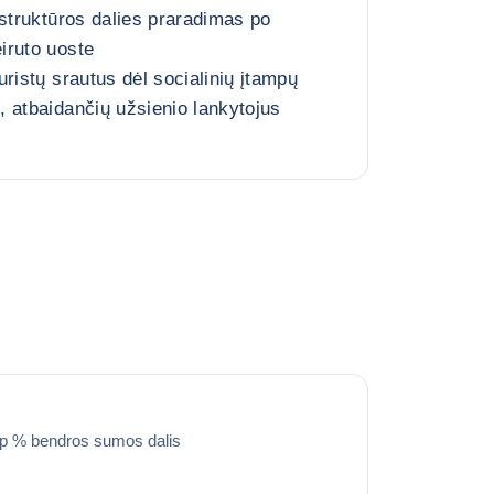
astruktūros dalies praradimas po
iruto uoste
ristų srautus dėl socialinių įtampų
 atbaidančių užsienio lankytojus
ip % bendros sumos dalis