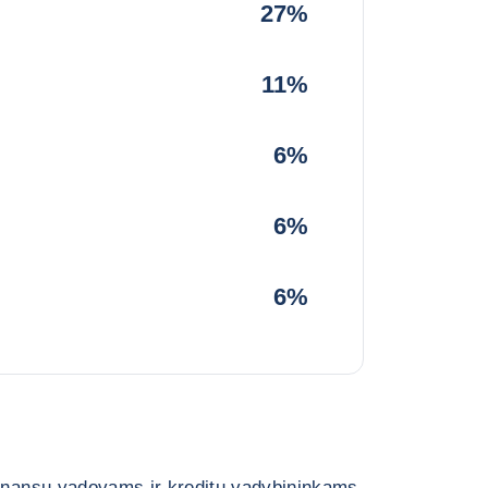
27%
11%
6%
6%
6%
finansų vadovams ir kreditų vadybininkams.