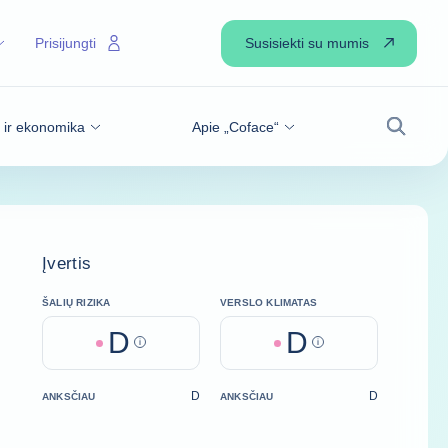
Susisiekti su mumis
Prisijungti
s ir ekonomika
Apie „Coface“
Paiešk
Įvertis
ŠALIŲ RIZIKA
VERSLO KLIMATAS
D
D
Help
Help
D
D
ANKSČIAU
ANKSČIAU