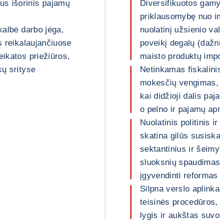
us išorinis pajamų
Diversifikuotos gam
priklausomybę nuo im
kalbė darbo jėga,
nuolatinį užsienio va
os reikalaujančiuose
poveikį degalų (dažni
eikatos priežiūros,
maisto produktų impo
kų srityse
Netinkamas fiskalinis
mokesčių vengimas, 
kai didžioji dalis p
o pelno ir pajamų a
Nuolatinis politinis 
skatina gilūs susisk
sektantinius ir šeimy
sluoksnių spaudimas
įgyvendinti reformas
Silpna verslo aplinka
teisinės procedūros
lygis ir aukštas suv