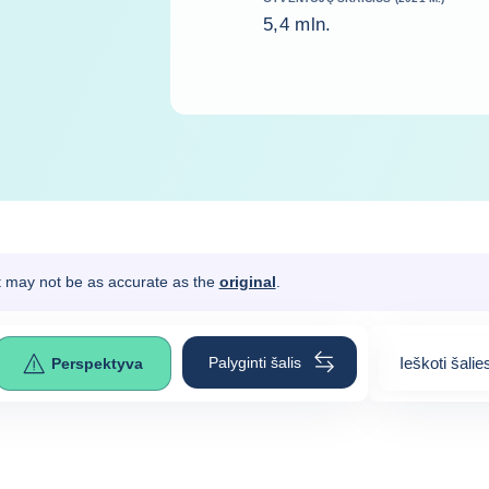
5,4 mln.
It may not be as accurate as the
original
.
Palyginti šalis
Ieškoti šalie
Perspektyva
0
suggestion