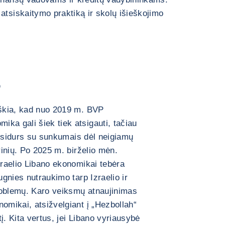
atsiskaitymo praktiką ir skolų išieškojimo
o
iškia, kad nuo 2019 m. BVP
ka gali šiek tiek atsigauti, tačiau
u susidurs su sunkumais dėl neigiamų
rinių. Po 2025 m. birželio mėn.
zraelio Libano ekonomikai tebėra
ugnies nutraukimo tarp Izraelio ir
roblemų. Karo veiksmų atnaujinimas
omikai, atsižvelgiant į „Hezbollah“
į. Kita vertus, jei Libano vyriausybė