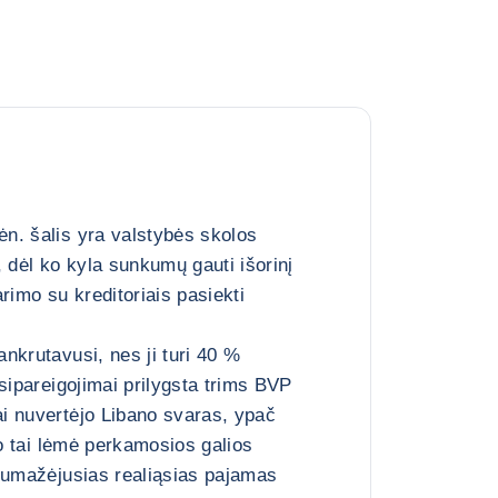
n. šalis yra valstybės skolos
dėl ko kyla sunkumų gauti išorinį
rimo su kreditoriais pasiekti
nkrutavusi, nes ji turi 40 %
sipareigojimai prilygsta trims BVP
i nuvertėjo Libano svaras, ypač
 o tai lėmė perkamosios galios
sumažėjusias realiąsias pajamas