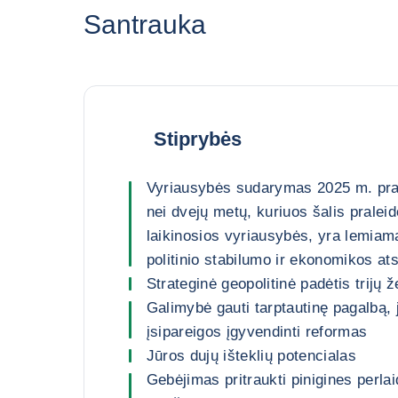
Santrauka
Stiprybės
Vyriausybės sudarymas 2025 m. pra
nei dvejų metų, kuriuos šalis prale
laikinosios vyriausybės, yra lemiam
politinio stabilumo ir ekonomikos at
Strateginė geopolitinė padėtis trijų 
Galimybė gauti tarptautinę pagalbą, 
įsipareigos įgyvendinti reformas
Jūros dujų išteklių potencialas
Gebėjimas pritraukti pinigines perla