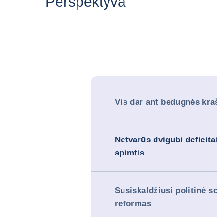
Perspektyva
Vis dar ant bedugnės kra
Netvarūs dvigubi deficitai
apimtis
Susiskaldžiusi politinė s
reformas