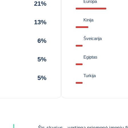
Europa
21%
Kinija
13%
Šveicarija
6%
Egiptas
5%
Turkija
5%
Šis skyrius - vertinga priemonė įmonių 