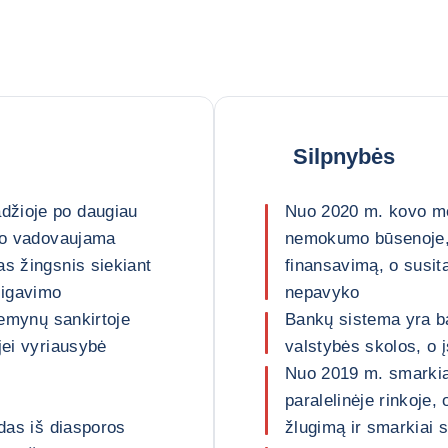
Silpnybės
džioje po daugiau
Nuo 2020 m. kovo mė
ido vadovaujama
nemokumo būsenoje, 
as žingsnis siekiant
finansavimą, o susita
sigavimo
nepavyko
žemynų sankirtoje
Bankų sistema yra ba
jei vyriausybė
valstybės skolos, o į
Nuo 2019 m. smarkia
paralelinėje rinkoje,
idas iš diasporos
žlugimą ir smarkiai 