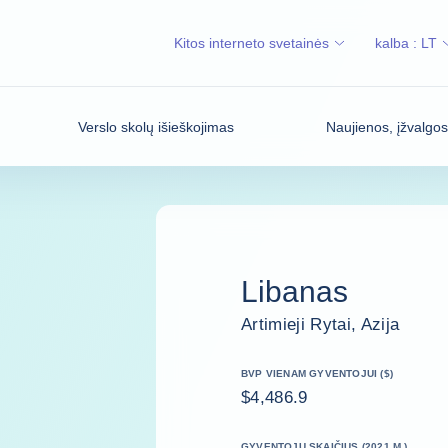
Kitos interneto svetainės
kalba :
LT
Verslo skolų išieškojimas
Naujienos, įžvalgo
Libanas
Artimieji Rytai, Azija
BVP VIENAM GYVENTOJUI ($)
$4,486.9
GYVENTOJŲ SKAIČIUS (2021 M.)