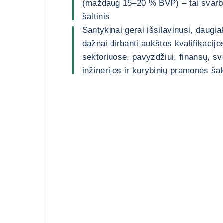
(maždaug 15–20 % BVP) – tai svarb
šaltinis
Santykinai gerai išsilavinusi, daugia
dažnai dirbanti aukštos kvalifikacij
sektoriuose, pavyzdžiui, finansų, sv
inžinerijos ir kūrybinių pramonės ša