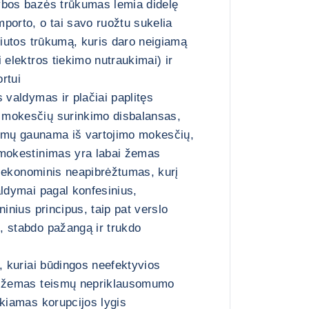
ybos bazės trūkumas lemia didelę
porto, o tai savo ruožtu sukelia
liutos trūkumą, kuris daro neigiamą
 elektros tiekimo nutraukimai) ir
rtui
 valdymas ir plačiai paplitęs
mokesčių surinkimo disbalansas,
ajamų gaunama iš vartojimo mokesčių,
pmokestinimas yra labai žemas
ir ekonominis neapibrėžtumas, kurį
aldymai pagal konfesinius,
ninius principus, taip pat verslo
, stabdo pažangą ir trukdo
, kuriai būdingos neefektyvios
, žemas teismų nepriklausomumo
okiamas korupcijos lygis