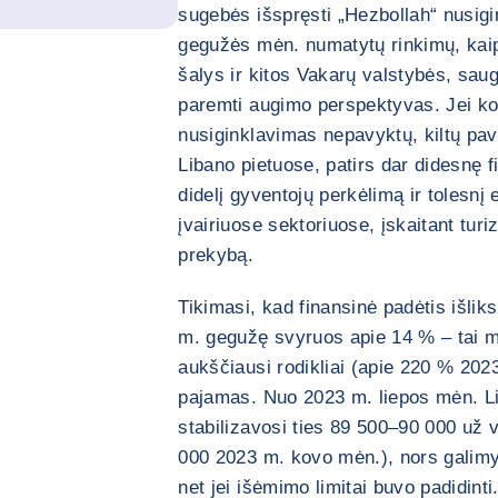
sugebės išspręsti „Hezbollah“ nusig
gegužės mėn. numatytų rinkimų, kaip
šalys ir kitos Vakarų valstybės, sa
paremti augimo perspektyvas. Jei kon
nusiginklavimas nepavyktų, kiltų pav
Libano pietuose, patirs dar didesnę fi
didelį gyventojų perkėlimą ir tolesn
įvairiuose sektoriuose, įskaitant tu
prekybą.
Tikimasi, kad finansinė padėtis išliks
m. gegužę svyruos apie 14 % – tai ma
aukščiausi rodikliai (apie 220 % 2023
pajamas. Nuo 2023 m. liepos mėn. Li
stabilizavosi ties 89 500–90 000 už v
000 2023 m. kovo mėn.), nors galimyb
net jei išėmimo limitai buvo padidint