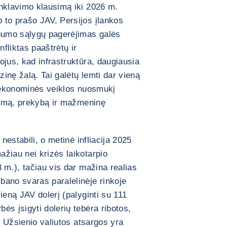
inklavimo klausimą iki 2026 m.
 to prašo JAV, Persijos įlankos
ugumo sąlygų pagerėjimas galės
fliktas paaštrėtų ir
ojus, kad infrastruktūra, daugiausia
zinę žalą. Tai galėtų lemti dar vieną
į ekonominės veiklos nuosmukį
rizmą, prekybą ir mažmeninę
 nestabili, o metinė infliacija 2025
žiau nei krizės laikotarpio
 m.), tačiau vis dar mažina realias
bano svaras paralelinėje rinkoje
ieną JAV dolerį (palyginti su 111
ės įsigyti dolerių tebėra ribotos,
i. Užsienio valiutos atsargos yra