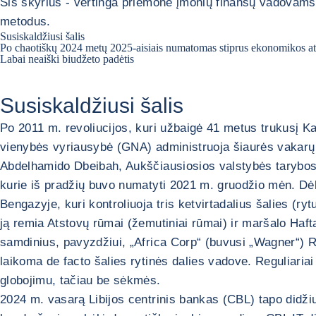
Šis skyrius - vertinga priemonė įmonių finansų vadovams 
metodus.
Susiskaldžiusi šalis
Po chaotiškų 2024 metų 2025-aisiais numatomas stiprus ekonomikos ats
Labai neaiški biudžeto padėtis
Susiskaldžiusi šalis
Po 2011 m. revoliucijos, kuri užbaigė 41 metus trukusį Ka
vienybės vyriausybė (GNA) administruoja šiaurės vakarų da
Abdelhamido Dbeibah, Aukščiausiosios valstybės tarybos (
kurie iš pradžių buvo numatyti 2021 m. gruodžio mėn. Dėl 
Bengazyje, kuri kontroliuoja tris ketvirtadalius šalies (r
ją remia Atstovų rūmai (žemutiniai rūmai) ir maršalo Hafta
samdinius, pavyzdžiui, „Africa Corp“ (buvusi „Wagner“) Ry
laikoma de facto šalies rytinės dalies vadove. Reguliaria
globojimu, tačiau be sėkmės.
2024 m. vasarą Libijos centrinis bankas (CBL) tapo didži