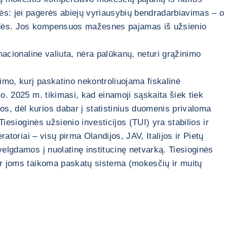
ės: jei pagerės abiejų vyriausybių bendradarbiavimas – o
adidės. Jos kompensuos mažesnes pajamas iš užsienio
nacionaline valiuta, nėra palūkanų, neturi grąžinimo
imo, kurį paskatino nekontroliuojama fiskalinė
o. 2025 m. tikimasi, kad einamoji sąskaita šiek tiek
s, dėl kurios dabar į statistinius duomenis privaloma
iesioginės užsienio investicijos (TUI) yra stabilios ir
atoriai – visų pirma Olandijos, JAV, Italijos ir Pietų
velgdamos į nuolatinę institucinę netvarką. Tiesioginės
 ir joms taikoma paskatų sistema (mokesčių ir muitų