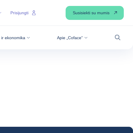
Susisiekti su mumis
Prisijungti
s ir ekonomika
Apie „Coface“
Paiešk