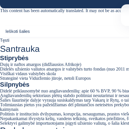
This content has been automatically translated. It may not be as accurat
Ieškoti šalies
Ieškoti šalies
0
Tęsti
suggestions
Santrauka
Stiprybės
Dujų ir naftos atsargos (didžiausios Afrikoje)
Didelės užsienio valiutos atsargos ir valstybės turto fondas (nuo 2011 m.
Visiškai vidaus valstybės skola
Strateginė vieta Viduržemio jūroje, netoli Europos
Silpnybės
Didelė priklausomybė nuo angliavandenilių: apie 60 % BVP, 90 % biud
Angliavandenilių sektoriaus plėtrą stabdo politiniai nesutarimai ir nes
Šalies šiaurinėje dalyje vyrauja susiskaldymas tarp Vakarų ir Rytų, o ta
Tolimiausias pietus yra pažeidžiamas dėl plintančios neteisėtos prekybos 
kaimynais
Politinis ir institucinis dvilypumas, korupcija, nesaugumas, prastos vie
Nepakankamai išvystyta kelių, vandens telkinių, sveikatos priežiūros, šv
Selektyvi galimybė importuotojams įsigyti užsienio valiutą, o šalia klest