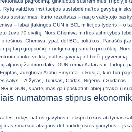
rektoriaus pagrobimą, ginkluotus susirėmimus Tripolyje ta
 Rytų valdžios institucijos sustabdė naftos gavybą ir ek
ektas susitarimas, kurio rezultatas – naujo valdytojo pask
iwa – labai įtakingos GUN ir BCL milicijos lyderis – o t
metu žuvo 70 civilių. Nors Gheniwa mirties aplinkybės tebėr
i priešinosi Gheniwa, ypač dėl BCL politikos. Panašūs įtari
tampų tarp grupuočių ir netgi naujų smurto protrūkių. Nors 
 centrinio banko veiklą, naftos gavybą ir libiečių gyvenimą.
inių aljansų žaidimo dalis. GUN remia Kataras ir Turkija, pa
iptas, Jungtiniai Arabų Emyratai ir Rusija, kuri turi pajė
nės šalys – Alžyras, Tunisas, Čadas, Nigeris ir Sudanas 
NG ir GUN, suartėjimas gali paskatinti abiejų frakcijų sua
iais numatomas stiprus ekonomiko
ites trukęs naftos gavybos ir eksporto sustabdymas šalie
gimas smarkiai atsigaus dėl padidėjusios gamybos – įskai