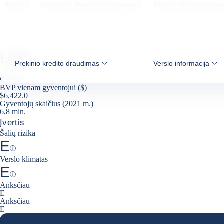
Eiti į turinį
PRADŽIA
NAUJIENOS, ĮŽVALGOS IR EKONOMIKA
ŠALIŲ IR SEKTORIŲ APŽV
Libija
Prekinio kredito draudimas
Verslo informacija
Afrika
BVP vienam gyventojui ($)
$6,422.0
Gyventojų skaičius (2021 m.)
6,8 mln.
Įvertis
Šalių rizika
E
Help
Verslo klimatas
E
Help
Anksčiau
E
Anksčiau
E