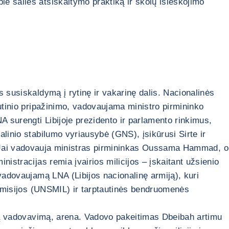
e šalies atsiskaitymo praktiką ir skolų išieškojimo
 susiskaldymą į rytinę ir vakarinę dalis. Nacionalinės
autinio pripažinimo, vadovaujama ministro pirmininko
 surengti Libijoje prezidento ir parlamento rinkimus,
linio stabilumo vyriausybė (GNS), įsikūrusi Sirte ir
ektų. Jai vadovauja ministras pirmininkas Oussama Hammad, o
istracijas remia įvairios milicijos – įskaitant užsienio
vadovaujamą LNA (Libijos nacionalinę armiją), kuri
JT misijos (UNSMIL) ir tarptautinės bendruomenės
gubą vadovavimą, arena. Vadovo pakeitimas Dbeibah artimu