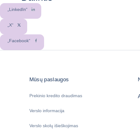
„LinkedIn“
„X“
„Facebook“
Mūsų paslaugos
Prekinio kredito draudimas
Verslo informacija
Verslo skolų išieškojimas