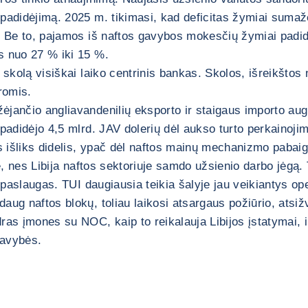
 padidėjimą. 2025 m. tikimasi, kad deficitas žymiai sumaž
žės. Be to, pajamos iš naftos gavybos mokesčių žymiai p
s nuo 27 % iki 15 %.
 skolą visiškai laiko centrinis bankas. Skolos, išreikštos 
romis.
ėjančio angliavandenilių eksporto ir staigaus importo aug
padidėjo 4,5 mlrd. JAV dolerių dėl aukso turto perkainojim
 išliks didelis, ypač dėl naftos mainų mechanizmo pabaigo
ė, nes Libija naftos sektoriuje samdo užsienio darbo jėgą. T
 paslaugas. TUI daugiausia teikia šalyje jau veikiantys oper
aug naftos blokų, toliau laikosi atsargaus požiūrio, atsiž
dras įmones su NOC, kaip to reikalauja Libijos įstatymai,
savybės.