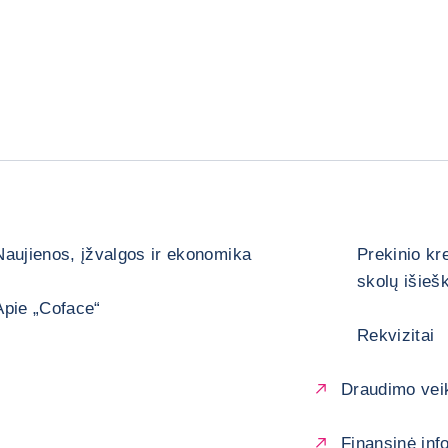
Naujienos, įžvalgos ir ekonomika
Prekinio kr
skolų išieš
Apie „Coface“
Rekvizitai
Draudimo veik
Finansinė inf