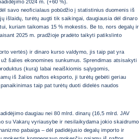
ų padidėjimo 2024 m. (+60 %).
l savo neoficialaus pobūdžio į statistinius duomenis iš
išlaidų, turėtų augti tik saikingai, daugiausia dėl dinaro
tui, kuriam taikomas 15 % mokestis. Be to, nors degalų ir
paisant 2025 m. pradžioje pradėto taikyti patikslinto
orto vertės) ir dinaro kurso valdymo, jis taip pat yra
ngu už šalies ekonomines sunkumus. Sprendimas atsisakyti
produktus (kurą) labai neaiškiomis sąlygomis,
amų iš žalios naftos eksporto, ji turėtų gebėti geriau
 panaikinimas taip pat turėtų duoti didelės naudos
 padidėjimo daugiau nei 80 mlrd. dinarų (16,5 mlrd. JAV
imo su Vakarų vyriausybe ir nesilaikydama jokio skaidrumo
echanizmo pabaiga – dėl padidėjusio degalų importo ir
dorių mokestis kompensavo mokesčių pajamų iš naftos