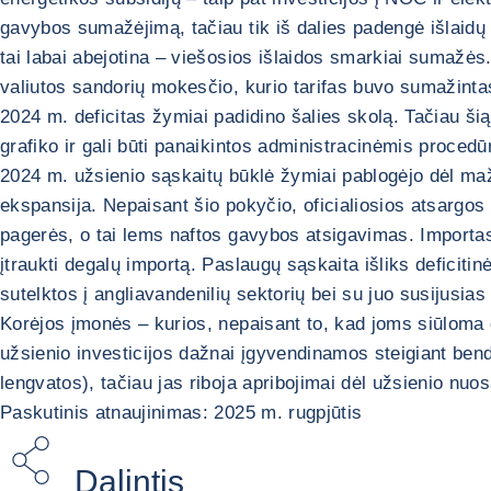
gavybos sumažėjimą, tačiau tik iš dalies padengė išlaidų
tai labai abejotina – viešosios išlaidos smarkiai suma
valiutos sandorių mokesčio, kurio tarifas buvo sumažinta
2024 m. deficitas žymiai padidino šalies skolą. Tačiau šią
grafiko ir gali būti panaikintos administracinėmis procedū
2024 m. užsienio sąskaitų būklė žymiai pablogėjo dėl maž
ekspansija. Nepaisant šio pokyčio, oficialiosios atsargos 
pagerės, o tai lems naftos gavybos atsigavimas. Importas
įtraukti degalų importą. Paslaugų sąskaita išliks deficitin
sutelktos į angliavandenilių sektorių bei su juo susijusias
Korėjos įmonės – kurios, nepaisant to, kad joms siūloma d
užsienio investicijos dažnai įgyvendinamos steigiant ben
lengvatos), tačiau jas riboja apribojimai dėl užsienio nuo
Paskutinis atnaujinimas: 2025 m. rugpjūtis
Dalintis