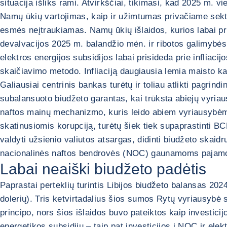
situacija išliks rami. Atvirkščiai, tikimasi, kad 2025 m.
Namų ūkių vartojimas, kaip ir užimtumas privačiame sekto
esmės neįtraukiamas. Namų ūkių išlaidos, kurios labai prik
devalvacijos 2025 m. balandžio mėn. ir ribotos galimybės
elektros energijos subsidijos labai prisideda prie infliaci
skaičiavimo metodo. Infliaciją daugiausia lemia maisto ka
Galiausiai centrinis bankas turėtų ir toliau atlikti pagrin
subalansuoto biudžeto garantas, kai trūksta abiejų vyria
naftos mainų mechanizmo, kuris leido abiem vyriausybėms 
skatinusiomis korupciją, turėtų šiek tiek supaprastinti BCL
valdyti užsienio valiutos atsargas, didinti biudžeto skaid
nacionalinės naftos bendrovės (NOC) gaunamoms pajam
Labai neaiški biudžeto padėtis
Paprastai perteklių turintis Libijos biudžeto balansas 20
dolerių). Tris ketvirtadalius šios sumos Rytų vyriausybė
principo, nors šios išlaidos buvo pateiktos kaip investici
energetikos subsidijų – taip pat investicijos į NOC ir el