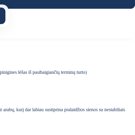
inigines lėšas iš pasibaigiančių terminų turto)
arabų, kurį dar labiau sustiprina pralaidžios sienos su nestabiliais