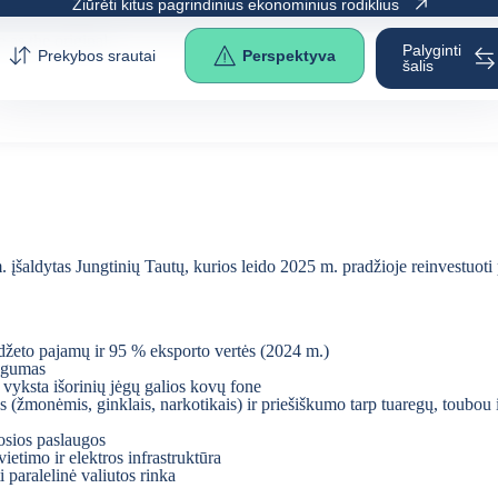
Žiūrėti kitus pagrindinius ekonominius rodiklius
e as the
original
.
Palyginti
Prekybos srautai
Perspektyva
šalis
 įšaldytas Jungtinių Tautų, kurios leido 2025 m. pradžioje reinvestuoti p
žeto pajamų ir 95 % eksporto vertės (2024 m.)
augumas
i vyksta išorinių jėgų galios kovų fone
(žmonėmis, ginklais, narkotikais) ir priešiškumo tarp tuaregų, toubou ir 
šosios paslaugos
ietimo ir elektros infrastruktūra
i paralelinė valiutos rinka