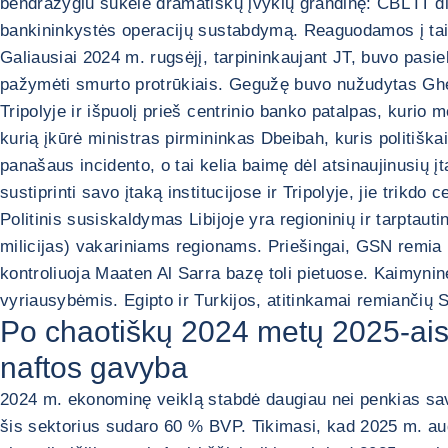
bendražygiu sukėlė dramatiškų įvykių grandinę: CBL IT di
bankininkystės operacijų sustabdymą. Reaguodamos į tai,
Galiausiai 2024 m. rugsėjį, tarpininkaujant JT, buvo pasi
pažymėti smurto protrūkiais. Gegužę buvo nužudytas Ghen
Tripolyje ir išpuolį prieš centrinio banko patalpas, kurio 
kurią įkūrė ministras pirmininkas Dbeibah, kuris politiška
panašaus incidento, o tai kelia baimę dėl atsinaujinusių į
sustiprinti savo įtaką institucijose ir Tripolyje, jie trikdo
Politinis susiskaldymas Libijoje yra regioninių ir tarptaut
milicijas) vakariniams regionams. Priešingai, GSN remia Eg
kontroliuoja Maaten Al Sarra bazę toli pietuose. Kaimyni
vyriausybėmis. Egipto ir Turkijos, atitinkamai remiančių S
Po chaotiškų 2024 metų 2025-ais
naftos gavyba
2024 m. ekonominę veiklą stabdė daugiau nei penkias sava
šis sektorius sudaro 60 % BVP. Tikimasi, kad 2025 m. au