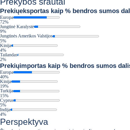
Prekybos srautai
Prekių
eksportas kaip % bendros sumos dal
Europa
72%
Jungtinė Karalystė
9%
Jungtinės Amerikos Valstijos
5%
Kinija
4%
Tailandas
2%
Prekių
importas kaip % bendros sumos dali
Europa
40%
Kinija
19%
Turkija
15%
Cyprus
5%
Indija
4%
Perspektyva