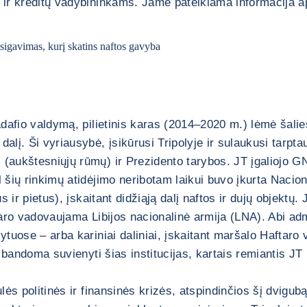
ir kreditų vadybininkams. Jame pateikiama informacija api
igavimas, kurį skatins naftos gavyba
dafio valdymą, pilietinis karas (2014–2020 m.) lėmė šalies
lį. Ši vyriausybė, įsikūrusi Tripolyje ir sulaukusi tarpt
aukštesniųjų rūmų) ir Prezidento tarybos. JT įgaliojo GNA
šių rinkimų atidėjimo neribotam laikui buvo įkurta Naciona
ytus ir pietus), įskaitant didžiąją dalį naftos ir dujų obj
ro vadovaujama Libijos nacionalinė armija (LNA). Abi admin
tuose – arba kariniai daliniai, įskaitant maršalo Haftaro 
i bandoma suvienyti šias institucijas, kartais remiantis 
ulės politinės ir finansinės krizės, atspindinčios šį dvi