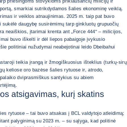
rp priešingoms stovykloms priklausančių milicijų ir
sportą, smarkiai sutrikdydamos šalies ekonominę veiklą.
yrimas ir veiklos atnaujinimas. 2025 m. taip pat buvo
ai sukėlė daugybę susirėmimų tarp ginkluotų grupuočių
a neaiškios, įtarimai krenta ant „Force 444“ – milicijos,
mai buvo iškelti ir dėl liepos pabaigoje įvykusio
šie politiniai nužudymai neabejotinai leido Dbeibahui
staroji teikia įrangą ir žmogiškuosius išteklius (turkų-sirų
gų keliose oro bazėse šalies rytuose ir, atrodo,
– palaiko dviprasmiškus santykius su abiem
rtėjimą.
s atsigavimas, kurį skatins
s rytuose – tai buvo atsakas į BCL valdytojo atleidimą;
tant palyginimą su 2023 m. – su sąlyga, kad politinė