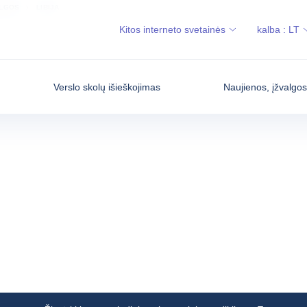
ALGOS
LIBIJA
Kitos interneto svetainės
kalba :
LT
Verslo skolų išieškojimas
Naujienos, įžvalgo