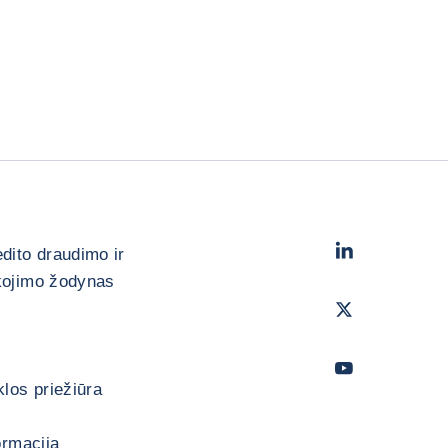
LinkedIn
- „Cofa
edito draudimo ir
kojimo žodynas
Twitter
- „Coface
Youtube
- „Cofac
los priežiūra
ormacija