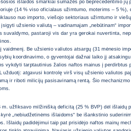
 viešosios išlaidos smarkiai sumažės po beprecedentinio j
riuje (14 % viso oficialaus užimtumo, moterims – 5 %), dė
lauso nuo importo, viešojo sektoriaus užimtumo ir viešųjų 
 įsigyti užsienio valiutą – vadinamajam „nebūtinam“ impor
jos suvaldymo, pastaroji vis dar yra gerokai nuvertinta, ne
inos.
dinį vaidmenį. Be užsienio valiutos atsargų (31 mėnesio imp
usybių koordinavimo, o gyventojai dažnai laiko jį atsaki
vykdyti tarptautinius žalios naftos mainus į perdirbtus 
 užduotį: atgavusi kontrolę virš visų užsienio valiutos paj
rumą ir riboti milicijų pasisavinamą rentą. Šio mechanizmo
oms.
24 m. užfiksavo milžinišką deficitą (25 % BVP) dėl išlaidų
 skyrė „nebiudžetinėms išlaidoms“ be išankstinio suderin
jos. Išlaidų padidėjimui taip pat prisidėjo naftos mainų m
ektros tinklo atnaujinimą. Naujasis užsienio valiutos san