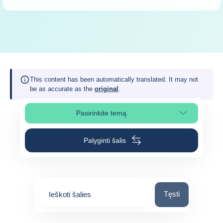
This content has been automatically translated. It may not
be as accurate as the
original
.
Pasirinkite temą
Pasirinkite puslapio skiltį
Palyginti šalis
Ieškoti šalies
Tęsti
Ieškoti šalies
0
suggestions