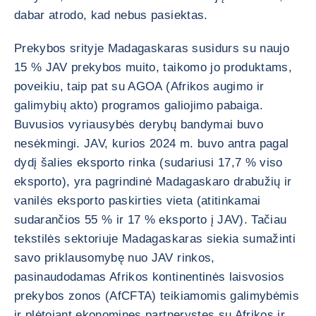
dabar atrodo, kad nebus pasiektas.
Prekybos srityje Madagaskaras susidurs su naujo
15 % JAV prekybos muito, taikomo jo produktams,
poveikiu, taip pat su AGOA (Afrikos augimo ir
galimybių akto) programos galiojimo pabaiga.
Buvusios vyriausybės derybų bandymai buvo
nesėkmingi. JAV, kurios 2024 m. buvo antra pagal
dydį šalies eksporto rinka (sudariusi 17,7 % viso
eksporto), yra pagrindinė Madagaskaro drabužių ir
vanilės eksporto paskirties vieta (atitinkamai
sudarančios 55 % ir 17 % eksporto į JAV). Tačiau
tekstilės sektoriuje Madagaskaras siekia sumažinti
savo priklausomybę nuo JAV rinkos,
pasinaudodamas Afrikos kontinentinės laisvosios
prekybos zonos (AfCFTA) teikiamomis galimybėmis
ir plėtojant ekonomines partnerystes su Afrikos ir