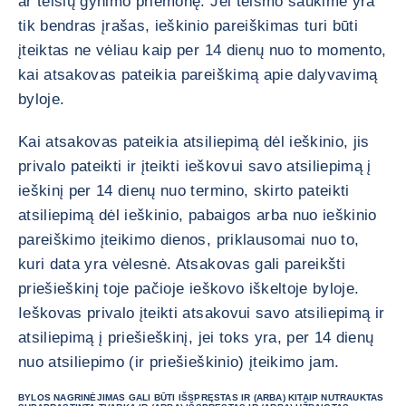
ar teisių gynimo priemonę. Jei teismo šaukime yra
tik bendras įrašas, ieškinio pareiškimas turi būti
įteiktas ne vėliau kaip per 14 dienų nuo to momento,
kai atsakovas pateikia pareiškimą apie dalyvavimą
byloje.
Kai atsakovas pateikia atsiliepimą dėl ieškinio, jis
privalo pateikti ir įteikti ieškovui savo atsiliepimą į
ieškinį per 14 dienų nuo termino, skirto pateikti
atsiliepimą dėl ieškinio, pabaigos arba nuo ieškinio
pareiškimo įteikimo dienos, priklausomai nuo to,
kuri data yra vėlesnė. Atsakovas gali pareikšti
priešieškinį toje pačioje ieškovo iškeltoje byloje.
Ieškovas privalo įteikti atsakovui savo atsiliepimą ir
atsiliepimą į priešieškinį, jei toks yra, per 14 dienų
nuo atsiliepimo (ir priešieškinio) įteikimo jam.
BYLOS NAGRINĖJIMAS GALI BŪTI IŠSPRĘSTAS IR (ARBA) KITAIP NUTRAUKTAS