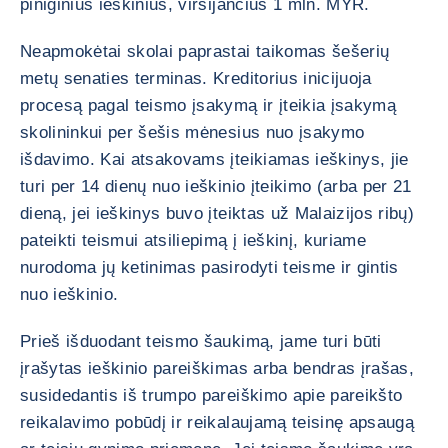
piniginius ieškinius, viršijančius 1 mln. MYR.
Neapmokėtai skolai paprastai taikomas šešerių
metų senaties terminas. Kreditorius inicijuoja
procesą pagal teismo įsakymą ir įteikia įsakymą
skolininkui per šešis mėnesius nuo įsakymo
išdavimo. Kai atsakovams įteikiamas ieškinys, jie
turi per 14 dienų nuo ieškinio įteikimo (arba per 21
dieną, jei ieškinys buvo įteiktas už Malaizijos ribų)
pateikti teismui atsiliepimą į ieškinį, kuriame
nurodoma jų ketinimas pasirodyti teisme ir gintis
nuo ieškinio.
Prieš išduodant teismo šaukimą, jame turi būti
įrašytas ieškinio pareiškimas arba bendras įrašas,
susidedantis iš trumpo pareiškimo apie pareikšto
reikalavimo pobūdį ir reikalaujamą teisinę apsaugą