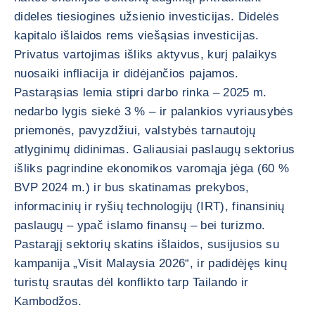
dideles tiesiogines užsienio investicijas. Didelės
kapitalo išlaidos rems viešąsias investicijas.
Privatus vartojimas išliks aktyvus, kurį palaikys
nuosaiki infliacija ir didėjančios pajamos.
Pastarąsias lemia stipri darbo rinka – 2025 m.
nedarbo lygis siekė 3 % – ir palankios vyriausybės
priemonės, pavyzdžiui, valstybės tarnautojų
atlyginimų didinimas. Galiausiai paslaugų sektorius
išliks pagrindine ekonomikos varomąja jėga (60 %
BVP 2024 m.) ir bus skatinamas prekybos,
informacinių ir ryšių technologijų (IRT), finansinių
paslaugų – ypač islamo finansų – bei turizmo.
Pastarąjį sektorių skatins išlaidos, susijusios su
kampanija „Visit Malaysia 2026“, ir padidėjęs kinų
turistų srautas dėl konflikto tarp Tailando ir
Kambodžos.