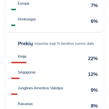
Europa
7%
Honkongas
6%
Prekių
importas kaip % bendros sumos dalis
Kinija
22%
Singapūras
12%
Jungtinės Amerikos Valstijos
9%
Raivanas
8%