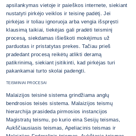
apsilankymas vietoje ir paieškos internete, siekiant
nustatyti pirkėjo veiklos ir teisinę padėtį. Jei
pirkėjas ir toliau ignoruoja arba vengia išspręsti
klausimą taikiai, tiekėjas gali pradėti teisminį
procesą, siekdamas išieškoti mokėjimus už
parduotas ir pristatytas prekes. Tačiau prieš
pradedant procesą reikėtų atlikti deramą
patikrinimą, siekiant įsitikinti, kad pirkėjas turi
pakankamai turto skolai padengti.
TEISMINIAI PROCESAI
Malaizijos teisinė sistema grindžiama anglų
bendrosios teisės sistema. Malaizijos teismų
hierarchija prasideda pirmosios instancijos
Magistratų teismu, po kurio eina Sesijų teismas,
Aukščiausiasis teismas, Apeliacinis teismas ir