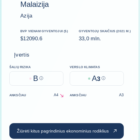
Malaizija
Azija
BVP VIENAM GYVENTOJUI ($)
GYVENTOJŲ SKAIČIUS (2021 M.)
$12090.6
33,0 mln.
Įvertis
ŠALIŲ RIZIKA
VERSLO KLIMATAS
B
A
Help
3
Help
A4
A3
ANKSČIAU
ANKSČIAU
decrease
Žiūrėti kitus pagrindinius ekonominius rodiklius