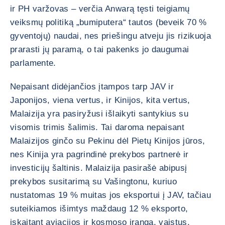
ir PH varžovas – verčia Anwarą tęsti teigiamų
veiksmų politiką „bumiputera“ tautos (beveik 70 %
gyventojų) naudai, nes priešingu atveju jis rizikuoja
prarasti jų paramą, o tai pakenks jo daugumai
parlamente.
Nepaisant didėjančios įtampos tarp JAV ir
Japonijos, viena vertus, ir Kinijos, kita vertus,
Malaizija yra pasiryžusi išlaikyti santykius su
visomis trimis šalimis. Tai daroma nepaisant
Malaizijos ginčo su Pekinu dėl Pietų Kinijos jūros,
nes Kinija yra pagrindinė prekybos partnerė ir
investicijų šaltinis. Malaizija pasirašė abipusį
prekybos susitarimą su Vašingtonu, kuriuo
nustatomas 19 % muitas jos eksportui į JAV, tačiau
suteikiamos išimtys maždaug 12 % eksporto,
įskaitant aviacijos ir kosmoso įrangą, vaistus,