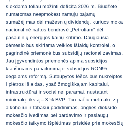
siekdama toliau mažinti deficitą 2026 m. Biudžete
numatomas neapmokestinamųjų pajamų
sumažėjimas dėl mažesnių dividendų, kuriuos moka
nacionalinė naftos bendrovė „Petroliam“ dėl
pasaulinių energijos kainų kritimo. Daugiausia
dėmesio bus skiriama veiklos išlaidų kontrolei, o
pagrindinė priemonė bus subsidijų racionalizavimas.
Jau įgyvendintos priemonės apima subsidijos
kiaušiniams panaikinimą ir subsidijos RON95
degalams reformą. Sutaupytos lėšos bus nukreiptos
į plėtros išlaidas, ypač žmogiškajam kapitalui,
infrastruktūrai ir socialinei paramai, nustatant
minimalų tikslą – 3 % BVP. Tuo pačiu metu akcizų
alkoholiui ir tabakui padidinimas, anglies dioksido
mokesčio įvedimas bei pardavimo ir paslaugų
mokesčio taikymo išplėtimas prisidės prie mokesčių