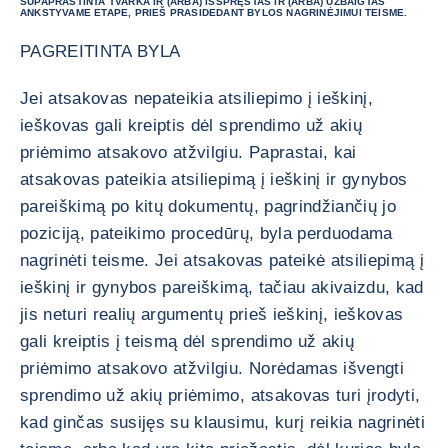
SUPAPRASTINTA TVARKA IR (ARBA) IŠSPRĘSTAS IR (ARBA) UŽBAIGTAS
ANKSTYVAME ETAPE, PRIEŠ PRASIDEDANT BYLOS NAGRINĖJIMUI TEISME.
PAGREITINTA BYLA
Jei atsakovas nepateikia atsiliepimo į ieškinį,
ieškovas gali kreiptis dėl sprendimo už akių
priėmimo atsakovo atžvilgiu. Paprastai, kai
atsakovas pateikia atsiliepimą į ieškinį ir gynybos
pareiškimą po kitų dokumentų, pagrindžiančių jo
poziciją, pateikimo procedūrų, byla perduodama
nagrinėti teisme. Jei atsakovas pateikė atsiliepimą į
ieškinį ir gynybos pareiškimą, tačiau akivaizdu, kad
jis neturi realių argumentų prieš ieškinį, ieškovas
gali kreiptis į teismą dėl sprendimo už akių
priėmimo atsakovo atžvilgiu. Norėdamas išvengti
sprendimo už akių priėmimo, atsakovas turi įrodyti,
kad ginčas susijęs su klausimu, kurį reikia nagrinėti