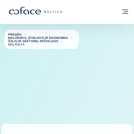
Eiti į turinį
Grįžti į pradžią
Me
„COFACE“ FOR TRADE - GRUPĖS PUSL
BALTICS
PRADŽIA
NAUJIENOS, ĮŽVALGOS IR EKONOMIKA
ŠALIŲ IR SEKTORIŲ APŽVALGOS
MALAIZIJA