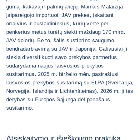
gumą, kakavą ir palmių aliejų. Mainais Malaizija
įsipareigojo importuoti JAV prekes, įskaitant
orlaivius ir puslaidininkius, kurių vertė per
penkerius metus turėtų siekti maždaug 170 mlrd.
JAV dolerių. Be to, šalis sustiprino saugumo
bendradarbiavimą su JAV ir Japonija. Galiausiai ji
siekia diversifikuoti savo prekybos partnerius,
sudarydama naujus laisvosios prekybos
susitarimus. 2025 m. birželio mėn. pasirašiusi
laisvosios prekybos susitarimą su ELPA (Šveicarija,
Norvegija, Islandija ir Lichtenšteinas), 2026 m. ji tęs
derybas su Europos Sąjunga dėl panašaus
susitarimo.
Atsiskaitymo ir išieškojimo praktika