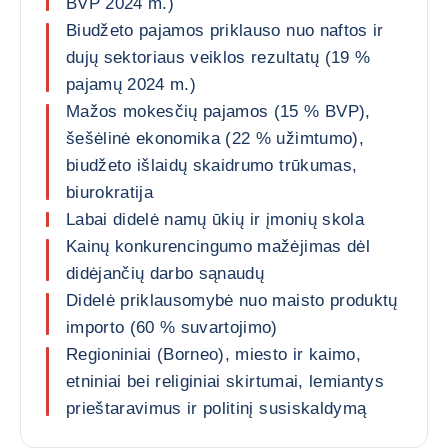
BVP 2024 m.)
Biudžeto pajamos priklauso nuo naftos ir
dujų sektoriaus veiklos rezultatų (19 %
pajamų 2024 m.)
Mažos mokesčių pajamos (15 % BVP),
šešėlinė ekonomika (22 % užimtumo),
biudžeto išlaidų skaidrumo trūkumas,
biurokratija
Labai didelė namų ūkių ir įmonių skola
Kainų konkurencingumo mažėjimas dėl
didėjančių darbo sąnaudų
Didelė priklausomybė nuo maisto produktų
importo (60 % suvartojimo)
Regioniniai (Borneo), miesto ir kaimo,
etniniai bei religiniai skirtumai, lemiantys
prieštaravimus ir politinį susiskaldymą