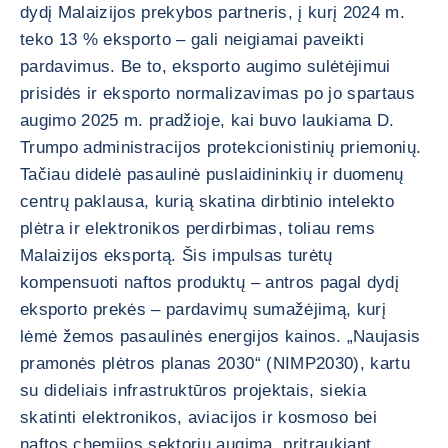
dydį Malaizijos prekybos partneris, į kurį 2024 m.
teko 13 % eksporto – gali neigiamai paveikti
pardavimus. Be to, eksporto augimo sulėtėjimui
prisidės ir eksporto normalizavimas po jo spartaus
augimo 2025 m. pradžioje, kai buvo laukiama D.
Trumpo administracijos protekcionistinių priemonių.
Tačiau didelė pasaulinė puslaidininkių ir duomenų
centrų paklausa, kurią skatina dirbtinio intelekto
plėtra ir elektronikos perdirbimas, toliau rems
Malaizijos eksportą. Šis impulsas turėtų
kompensuoti naftos produktų – antros pagal dydį
eksporto prekės – pardavimų sumažėjimą, kurį
lėmė žemos pasaulinės energijos kainos. „Naujasis
pramonės plėtros planas 2030“ (NIMP2030), kartu
su dideliais infrastruktūros projektais, siekia
skatinti elektronikos, aviacijos ir kosmoso bei
naftos chemijos sektorių augimą, pritraukiant