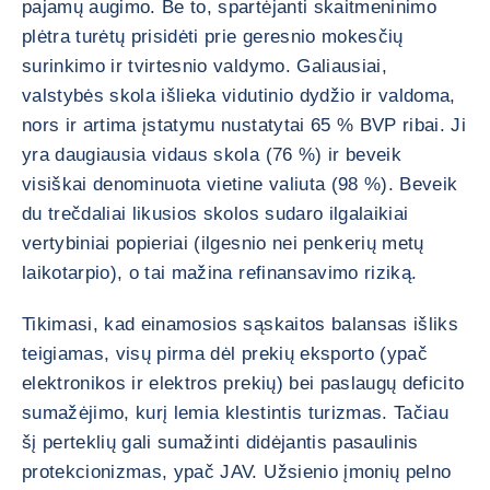
pajamų augimo. Be to, spartėjanti skaitmeninimo
plėtra turėtų prisidėti prie geresnio mokesčių
surinkimo ir tvirtesnio valdymo. Galiausiai,
valstybės skola išlieka vidutinio dydžio ir valdoma,
nors ir artima įstatymu nustatytai 65 % BVP ribai. Ji
yra daugiausia vidaus skola (76 %) ir beveik
visiškai denominuota vietine valiuta (98 %). Beveik
du trečdaliai likusios skolos sudaro ilgalaikiai
vertybiniai popieriai (ilgesnio nei penkerių metų
laikotarpio), o tai mažina refinansavimo riziką.
Tikimasi, kad einamosios sąskaitos balansas išliks
teigiamas, visų pirma dėl prekių eksporto (ypač
elektronikos ir elektros prekių) bei paslaugų deficito
sumažėjimo, kurį lemia klestintis turizmas. Tačiau
šį perteklių gali sumažinti didėjantis pasaulinis
protekcionizmas, ypač JAV. Užsienio įmonių pelno