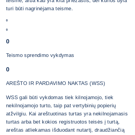
teisme, arba kad yra kita priežastis, dėl kurios byla
turi būti nagrinėjama teisme.
0
0
0
Teismo sprendimo vykdymas
0
AREŠTO IR PARDAVIMO NAKTAS (WSS)
WSS gali būti vykdomas tiek kilnojamojo, tiek
nekilnojamojo turto, taip pat vertybinių popierių
atžvilgiu. Kai areštuotinas turtas yra nekilnojamasis
turtas arba bet kokios registruotos teisės į turtą,
areštas atliekamas išduodant nutartį, draudžiančią