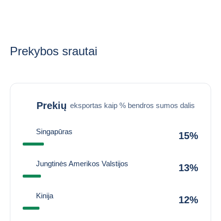
Prekybos srautai
Prekių
eksportas kaip % bendros sumos dalis
Singapūras
15%
Jungtinės Amerikos Valstijos
13%
Kinija
12%