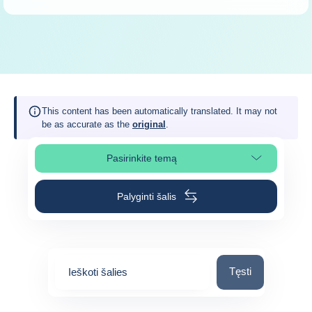
This content has been automatically translated. It may not
be as accurate as the
original
.
Pasirinkite temą
Pasirinkite puslapio skiltį
Palyginti šalis
Ieškoti šalies
Tęsti
Ieškoti šalies
0
suggestions