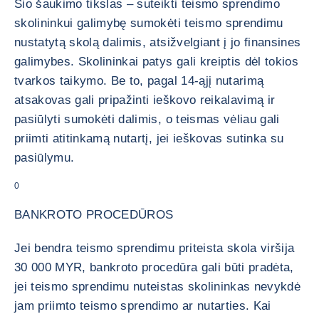
Šio šaukimo tikslas – suteikti teismo sprendimo
skolininkui galimybę sumokėti teismo sprendimu
nustatytą skolą dalimis, atsižvelgiant į jo finansines
galimybes. Skolininkai patys gali kreiptis dėl tokios
tvarkos taikymo. Be to, pagal 14-ąjį nutarimą
atsakovas gali pripažinti ieškovo reikalavimą ir
pasiūlyti sumokėti dalimis, o teismas vėliau gali
priimti atitinkamą nutartį, jei ieškovas sutinka su
pasiūlymu.
0
BANKROTO PROCEDŪROS
Jei bendra teismo sprendimu priteista skola viršija
30 000 MYR, bankroto procedūra gali būti pradėta,
jei teismo sprendimu nuteistas skolininkas nevykdė
jam priimto teismo sprendimo ar nutarties. Kai