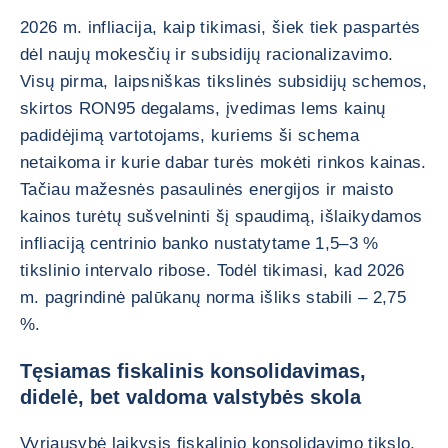
2026 m. infliacija, kaip tikimasi, šiek tiek paspartės
dėl naujų mokesčių ir subsidijų racionalizavimo.
Visų pirma, laipsniškas tikslinės subsidijų schemos,
skirtos RON95 degalams, įvedimas lems kainų
padidėjimą vartotojams, kuriems ši schema
netaikoma ir kurie dabar turės mokėti rinkos kainas.
Tačiau mažesnės pasaulinės energijos ir maisto
kainos turėtų sušvelninti šį spaudimą, išlaikydamos
infliaciją centrinio banko nustatytame 1,5–3 %
tikslinio intervalo ribose. Todėl tikimasi, kad 2026
m. pagrindinė palūkanų norma išliks stabili – 2,75
%.
Tęsiamas fiskalinis konsolidavimas,
didelė, bet valdoma valstybės skola
Vyriausybė laikysis fiskalinio konsolidavimo tikslo,