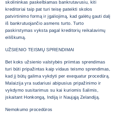
skolininkas paskelbiamas bankrutavusiu, kiti
kreditoriai taip pat turi teisę pateikti skolos
patvirtinimo formą ir įgaliojimą, kad galėtų gauti dalį
iš bankrutuojančio asmens turto. Turto
paskirstymas vyksta pagal kreditorių reikalavimų
eiliškumą.
UŽSIENIO TEISMŲ SPRENDIMAI
Bet koks užsienio valstybės priimtas sprendimas
turi būti pripažintas kaip vidaus teismo sprendimas,
kad jį būtų galima vykdyti per exequatur procedūrą.
Malaizija yra sudariusi abipusius pripažinimo ir
vykdymo susitarimus su kai kuriomis šalimis,
įskaitant Honkongą, Indiją ir Naująją Zelandiją.
Nemokumo procedūros