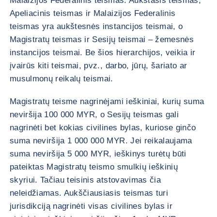
Malaizijos Federalinis teismas. Aukštasis teismas,
Apeliacinis teismas ir Malaizijos Federalinis
teismas yra aukštesnės instancijos teismai, o
Magistratų teismas ir Sesijų teismai – žemesnės
instancijos teismai. Be šios hierarchijos, veikia ir
įvairūs kiti teismai, pvz., darbo, jūrų, šariato ar
musulmonų reikalų teismai.
Magistratų teisme nagrinėjami ieškiniai, kurių suma
neviršija 100 000 MYR, o Sesijų teismas gali
nagrinėti bet kokias civilines bylas, kuriose ginčo
suma neviršija 1 000 000 MYR. Jei reikalaujama
suma neviršija 5 000 MYR, ieškinys turėtų būti
pateiktas Magistratų teismo smulkių ieškinių
skyriui. Tačiau teisinis atstovavimas čia
neleidžiamas. Aukščiausiasis teismas turi
jurisdikciją nagrinėti visas civilines bylas ir