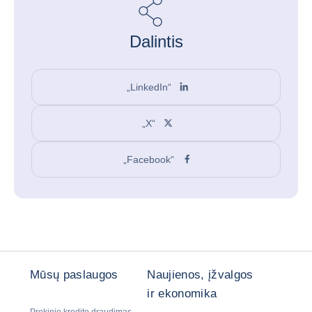
Dalintis
„LinkedIn“
„X“
„Facebook“
Mūsų paslaugos
Naujienos, įžvalgos
ir ekonomika