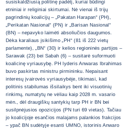
susiskaldžiusią politinę padėtį, kuriai būdingi
etniniai ir religiniai skirtumai. Nė vienai iš trijų
pagrindinių koalicijų – „Pakatan Harapan“ (PH),
„Perikatan Nasional“ (PN) ir „Barisan Nasional“
(BN) – nepavyko laimėti absoliučios daugumos.
Dėka karaliaus įsikišimo „PH“ (81 iš 222 vietų
parlamente), „BN“ (30) ir kelios regioninės partijos –
Sarawak (23) bei Sabah (6) – susitarė suformuoti
koalicinę vyriausybę. PH lyderis Anwaras Ibrahimas
buvo paskirtas ministru pirmininku. Nepaisant
interesų įvairovės vyriausybėje, tikimasi, kad
politinis stabilumas išsilaikys bent iki visuotinių
rinkimų, numatytų ne vėliau kaip 2028 m. vasario
mėn., dėl draugiškų santykių tarp PH ir BN bei
susilpnėjusios opozicijos (PN turi 69 vietas). Tačiau
jo koalicijoje esančios malajams palankios frakcijos
– ypač BN sudėtyje esanti UMNO, istorinis Anwaro