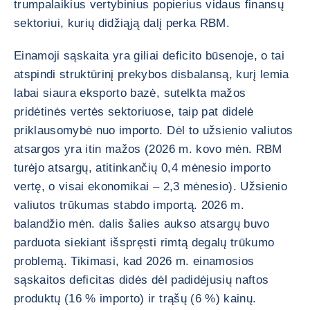
trumpalaikius vertybinius popierius vidaus finansų
sektoriui, kurių didžiąją dalį perka RBM.
Einamoji sąskaita yra giliai deficito būsenoje, o tai
atspindi struktūrinį prekybos disbalansą, kurį lemia
labai siaura eksporto bazė, sutelkta mažos
pridėtinės vertės sektoriuose, taip pat didelė
priklausomybė nuo importo. Dėl to užsienio valiutos
atsargos yra itin mažos (2026 m. kovo mėn. RBM
turėjo atsargų, atitinkančių 0,4 mėnesio importo
vertę, o visai ekonomikai – 2,3 mėnesio). Užsienio
valiutos trūkumas stabdo importą. 2026 m.
balandžio mėn. dalis šalies aukso atsargų buvo
parduota siekiant išspręsti rimtą degalų trūkumo
problemą. Tikimasi, kad 2026 m. einamosios
sąskaitos deficitas didės dėl padidėjusių naftos
produktų (16 % importo) ir trąšų (6 %) kainų.