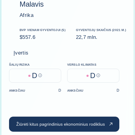
Malavis
Afrika
BVP VIENAM GYVENTOJUI ($)
GYVENTOJŲ SKAIČIUS (2021 M.)
$557.6
22,7 mln.
Įvertis
ŠALIŲ RIZIKA
VERSLO KLIMATAS
D
D
Help
Help
D
D
ANKSČIAU
ANKSČIAU
Žiūrėti kitus pagrindinius ekonominius rodiklius