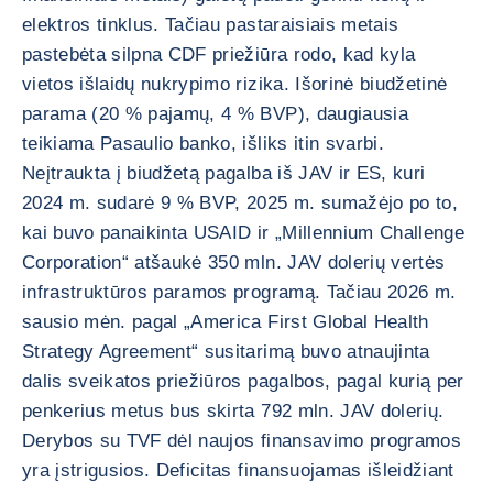
elektros tinklus. Tačiau pastaraisiais metais
pastebėta silpna CDF priežiūra rodo, kad kyla
vietos išlaidų nukrypimo rizika. Išorinė biudžetinė
parama (20 % pajamų, 4 % BVP), daugiausia
teikiama Pasaulio banko, išliks itin svarbi.
Neįtraukta į biudžetą pagalba iš JAV ir ES, kuri
2024 m. sudarė 9 % BVP, 2025 m. sumažėjo po to,
kai buvo panaikinta USAID ir „Millennium Challenge
Corporation“ atšaukė 350 mln. JAV dolerių vertės
infrastruktūros paramos programą. Tačiau 2026 m.
sausio mėn. pagal „America First Global Health
Strategy Agreement“ susitarimą buvo atnaujinta
dalis sveikatos priežiūros pagalbos, pagal kurią per
penkerius metus bus skirta 792 mln. JAV dolerių.
Derybos su TVF dėl naujos finansavimo programos
yra įstrigusios. Deficitas finansuojamas išleidžiant