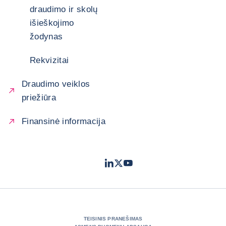
draudimo ir skolų
išieškojimo
žodynas
Rekvizitai
Draudimo veiklos
priežiūra
Finansinė informacija
LinkedIn
Twitter
Youtube
- „Coface“
- „Coface“
- „Coface“
TEISINIS PRANEŠIMAS