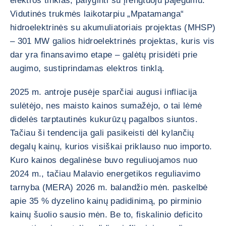
elektros tinklas, palyginti su įrengtuoju pajėgumu.
Vidutinės trukmės laikotarpiu „Mpatamanga“
hidroelektrinės su akumuliatoriais projektas (MHSP)
– 301 MW galios hidroelektrinės projektas, kuris vis
dar yra finansavimo etape – galėtų prisidėti prie
augimo, sustiprindamas elektros tinklą.
2025 m. antroje pusėje sparčiai augusi infliacija
sulėtėjo, nes maisto kainos sumažėjo, o tai lėmė
didelės tarptautinės kukurūzų pagalbos siuntos.
Tačiau ši tendencija gali pasikeisti dėl kylančių
degalų kainų, kurios visiškai priklauso nuo importo.
Kuro kainos degalinėse buvo reguliuojamos nuo
2024 m., tačiau Malavio energetikos reguliavimo
tarnyba (MERA) 2026 m. balandžio mėn. paskelbė
apie 35 % dyzelino kainų padidinimą, po pirminio
kainų šuolio sausio mėn. Be to, fiskalinio deficito