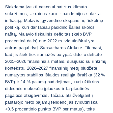
Siekdama įveikti neseniai patirtus klimato
sukrėtimus, Ukrainos karo ir pandemijos sukeltą
infliaciją, Malavis įgyvendino ekspansinę fiskalinę
politiką, kuri dar labiau padidino šalies skolos
naštą. Malavio fiskalinis deficitas (kaip BVP
procentinė dalis) nuo 2022 m. vidutiniškai yra
antras pagal dydį Subsacharos Afrikoje. Tikimasi,
kad jis šiek tiek sumažės po ypač didelio deficito
2025–2026 finansiniais metais, susijusio su rinkimų
kontekstu. 2026–2027 finansinių metų biudžete
numatytos stabilios išlaidos realiąja išraiška (32 %
BVP) ir 14 % pajamų padidėjimas, kurį užtikrins
didesnės mokesčių įplaukos ir tarptautinės
pagalbos atsigavimas. Tačiau, atsižvelgiant į
pastarojo meto pajamų tendencijas (vidutiniškai
+0,5 procentinio punkto BVP per metus), toks