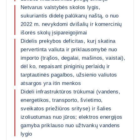
Netvarus valstybės skolos lygis,
sukuriantis didelę palūkanų naštą, o nuo
2022 m. nevykdomi dvišalių ir komercinių
išorės skolų įsipareigojimai
Didelis prekybos deficitas, kurį skatina
pervertinta valiuta ir priklausomybė nuo
importo (trąšos, degalai, mašinos, vaistai),
dėl ko, nepaisant piniginių perlaidų ir
tarptautinės pagalbos, užsienio valiutos
atsargos yra itin menkos
Dideli infrastruktūros trūkumai (vandens,
energetikos, transporto, švietimo,
sveikatos priežiūros srityse) ir šalies
izoliuotumas nuo jūros; elektros energijos
gamyba priklauso nuo užtvankų vandens
lygio