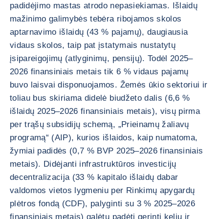
padidėjimo mastas atrodo nepasiekiamas. Išlaidų
mažinimo galimybės tebėra ribojamos skolos
aptarnavimo išlaidų (43 % pajamų), daugiausia
vidaus skolos, taip pat įstatymais nustatytų
įsipareigojimų (atlyginimų, pensijų). Todėl 2025–
2026 finansiniais metais tik 6 % vidaus pajamų
buvo laisvai disponuojamos. Žemės ūkio sektoriui ir
toliau bus skiriama didelė biudžeto dalis (6,6 %
išlaidų 2025–2026 finansiniais metais), visų pirma
per trąšų subsidijų schemą, „Prieinamų žaliavų
programą“ (AIP), kurios išlaidos, kaip numatoma,
žymiai padidės (0,7 % BVP 2025–2026 finansiniais
metais). Didėjanti infrastruktūros investicijų
decentralizacija (33 % kapitalo išlaidų dabar
valdomos vietos lygmeniu per Rinkimų apygardų
plėtros fondą (CDF), palyginti su 3 % 2025–2026
finansiniais metais) galėtų padėti gerinti kelių ir