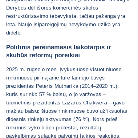
Derybos dėl išorės komercinės skolos
restruktūrizavimo tebevyksta, tačiau pažanga yra
lėta. Naujo įsipareigojimų nevykdymo rizika yra
didelė.
Politinis pereinamasis laikotarpis ir
skubūs reformų poreikiai
2025 m. rugsėjo mėn. įvykusiuose visuotiniuose
rinkimuose pirmajame ture laimėjo buvęs
prezidentas Peteris Mutharika (2014–2020 m.),
kuris surinko 57 % balsų, o jo varžovas –
tuometinis prezidentas Lazarus Chakwera – gavo
mažiau balsų; šiuose rinkimuose buvo užfiksuotas
didesnis rinkėjų aktyvumas (76 %). Nors prieš
rinkimus vyko dideli protestai, rezultatų
paskelbimas sulaukė palyginti taikios reakcijos.