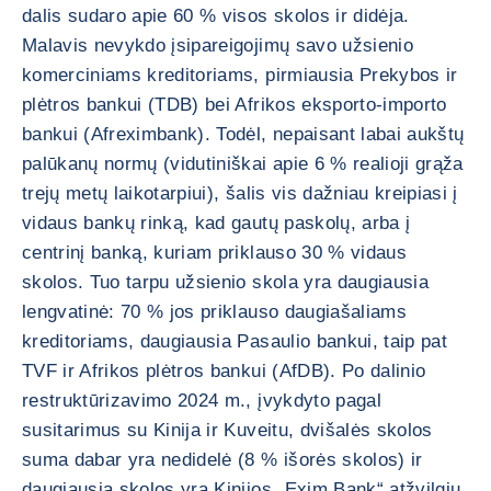
dalis sudaro apie 60 % visos skolos ir didėja.
Malavis nevykdo įsipareigojimų savo užsienio
komerciniams kreditoriams, pirmiausia Prekybos ir
plėtros bankui (TDB) bei Afrikos eksporto-importo
bankui (Afreximbank). Todėl, nepaisant labai aukštų
palūkanų normų (vidutiniškai apie 6 % realioji grąža
trejų metų laikotarpiui), šalis vis dažniau kreipiasi į
vidaus bankų rinką, kad gautų paskolų, arba į
centrinį banką, kuriam priklauso 30 % vidaus
skolos. Tuo tarpu užsienio skola yra daugiausia
lengvatinė: 70 % jos priklauso daugiašaliams
kreditoriams, daugiausia Pasaulio bankui, taip pat
TVF ir Afrikos plėtros bankui (AfDB). Po dalinio
restruktūrizavimo 2024 m., įvykdyto pagal
susitarimus su Kinija ir Kuveitu, dvišalės skolos
suma dabar yra nedidelė (8 % išorės skolos) ir
daugiausia skolos yra Kinijos „Exim Bank“ atžvilgiu.