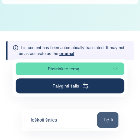
This content has been automatically translated. It may not
be as accurate as the
original
.
Pasirinkite temą
Pasirinkite puslapio skiltį
Palyginti šalis
Ieškoti šalies
Tęsti
Ieškoti šalies
0
suggestions