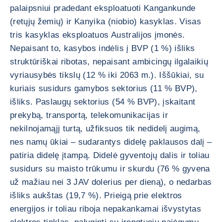
palaipsniui pradedant eksploatuoti Kangankunde
(retųjų žemių) ir Kanyika (niobio) kasyklas. Visas
tris kasyklas eksploatuos Australijos įmonės.
Nepaisant to, kasybos indėlis į BVP (1 %) išliks
struktūriškai ribotas, nepaisant ambicingų ilgalaikių
vyriausybės tikslų (12 % iki 2063 m.). Iššūkiai, su
kuriais susidurs gamybos sektorius (11 % BVP),
išliks. Paslaugų sektorius (54 % BVP), įskaitant
prekybą, transportą, telekomunikacijas ir
nekilnojamąjį turtą, užfiksuos tik nedidelį augimą,
nes namų ūkiai – sudarantys didelę paklausos dalį –
patiria didelę įtampą. Didelė gyventojų dalis ir toliau
susidurs su maisto trūkumu ir skurdu (76 % gyvena
už mažiau nei 3 JAV dolerius per dieną), o nedarbas
išliks aukštas (19,7 %). Prieigą prie elektros
energijos ir toliau riboja nepakankamai išvystytas