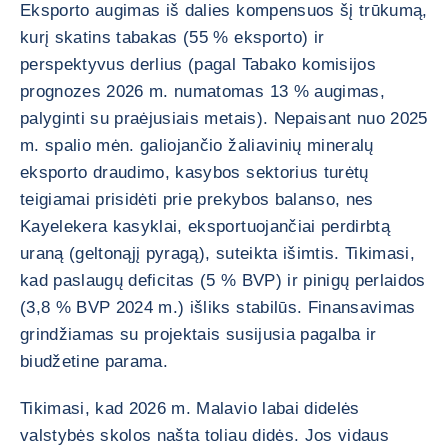
Eksporto augimas iš dalies kompensuos šį trūkumą,
kurį skatins tabakas (55 % eksporto) ir
perspektyvus derlius (pagal Tabako komisijos
prognozes 2026 m. numatomas 13 % augimas,
palyginti su praėjusiais metais). Nepaisant nuo 2025
m. spalio mėn. galiojančio žaliavinių mineralų
eksporto draudimo, kasybos sektorius turėtų
teigiamai prisidėti prie prekybos balanso, nes
Kayelekera kasyklai, eksportuojančiai perdirbtą
uraną (geltonąjį pyragą), suteikta išimtis. Tikimasi,
kad paslaugų deficitas (5 % BVP) ir pinigų perlaidos
(3,8 % BVP 2024 m.) išliks stabilūs. Finansavimas
grindžiamas su projektais susijusia pagalba ir
biudžetine parama.
Tikimasi, kad 2026 m. Malavio labai didelės
valstybės skolos našta toliau didės. Jos vidaus