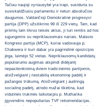
Tačiau naujoji vyriausybė yra trapi, susiduria su
susiskaldžiusiu parlamentu ir neturi absoliučios
daugumos. Valdančioji Demokratinė progresyvi
partija (DPP) užsitikrino 99 iš 229 vietų. Tam, kad
priimtų tam tikrus teisės aktus, ji turi remtis ad hoc
sąjungomis su nepriklausomais nariais. Malavio
Kongreso partija (MCP), kuriai vadovauja p.
Chakwera ir kuri dabar yra pagrindinė opozicijos
jėga, laimėjo 52 vietas. Nepriklausomų kandidatų
populiarumo augimas atspindi didėjantį
nepasitenkinimą dviem tradicinėmis partijomis,
atsižvelgiant į nestabilią ekonominę padėtį ir
pažangos trūkumą. Atsižvelgiant į audringą
socialinę padėtį, atrodo mažai tikėtina, kad
vidutinės trukmės laikotarpiu p. Mutharika
įgyvendins nepopuliarias TVF rekomendacijas,