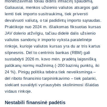
monetizavimas toliau didins infliacinį spaudimą.
Galiausiai, menkos užsienio valiutos atsargos gali
lemti tiek importo susitraukimą, tiek priversti
devalvuoti valiutą, o tai padidintų importo sąnaudas.
Praktikoje nuo 2024 m. išlaikomas fiksuotas kursas
JAV dolerio atžvilgiu, tačiau didelė dalis užsienio
valiutos sandorių ir importo vyksta paralelinėje
rinkoje, kurioje valiutos kursas yra du ar tris kartus
silpnesnis. Dėl to centrinis bankas (RBM) gali
sustabdyti 2026 m. kovo mėn. pradėtą laipsnišką
palūkanų normų mažinimą (-200 bazinių punktų, iki
24 %). Pinigų politika tebėra tiek neveiksminga –
dėl riboto finansinio tarpininkavimo – tiek palanki,
siekiant suvaldyti vyriausybės skolinimosi išlaidas
vidaus rinkoje.
Nestabili finansinė padėtis