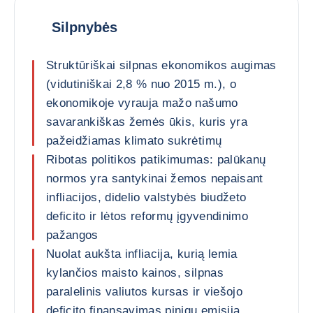
Silpnybės
Struktūriškai silpnas ekonomikos augimas
(vidutiniškai 2,8 % nuo 2015 m.), o
ekonomikoje vyrauja mažo našumo
savarankiškas žemės ūkis, kuris yra
pažeidžiamas klimato sukrėtimų
Ribotas politikos patikimumas: palūkanų
normos yra santykinai žemos nepaisant
infliacijos, didelio valstybės biudžeto
deficito ir lėtos reformų įgyvendinimo
pažangos
Nuolat aukšta infliacija, kurią lemia
kylančios maisto kainos, silpnas
paralelinis valiutos kursas ir viešojo
deficito finansavimas pinigų emisija