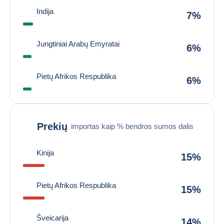
Indija
7%
Jungtiniai Arabų Emyratai
6%
Pietų Afrikos Respublika
6%
Prekių
importas kaip % bendros sumos dalis
Kinija
15%
Pietų Afrikos Respublika
15%
Šveicarija
14%