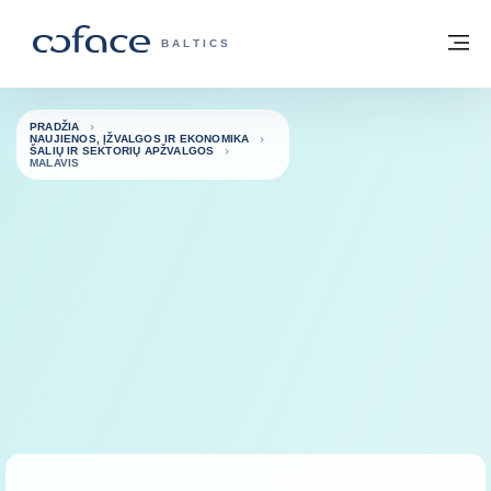
Eiti į turinį
Grįžti į pradžią
Me
„COFACE“ FOR TRADE - GRUPĖS PUSL
BALTICS
PRADŽIA
NAUJIENOS, ĮŽVALGOS IR EKONOMIKA
ŠALIŲ IR SEKTORIŲ APŽVALGOS
MALAVIS