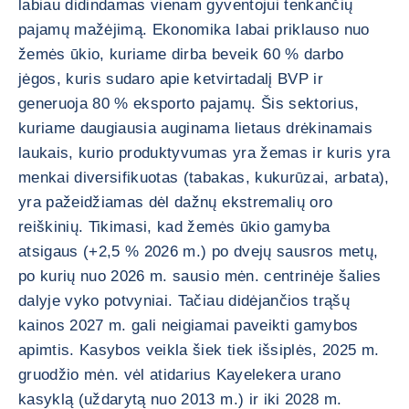
labiau didindamas vienam gyventojui tenkančių
pajamų mažėjimą. Ekonomika labai priklauso nuo
žemės ūkio, kuriame dirba beveik 60 % darbo
jėgos, kuris sudaro apie ketvirtadalį BVP ir
generuoja 80 % eksporto pajamų. Šis sektorius,
kuriame daugiausia auginama lietaus drėkinamais
laukais, kurio produktyvumas yra žemas ir kuris yra
menkai diversifikuotas (tabakas, kukurūzai, arbata),
yra pažeidžiamas dėl dažnų ekstremalių oro
reiškinių. Tikimasi, kad žemės ūkio gamyba
atsigaus (+2,5 % 2026 m.) po dvejų sausros metų,
po kurių nuo 2026 m. sausio mėn. centrinėje šalies
dalyje vyko potvyniai. Tačiau didėjančios trąšų
kainos 2027 m. gali neigiamai paveikti gamybos
apimtis. Kasybos veikla šiek tiek išsiplės, 2025 m.
gruodžio mėn. vėl atidarius Kayelekera urano
kasyklą (uždarytą nuo 2013 m.) ir iki 2028 m.