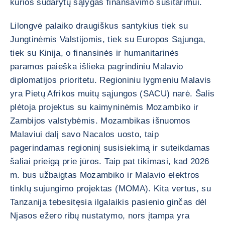
kurios sudarytų sąlygas finansavimo susitarimui.
Lilongvė palaiko draugiškus santykius tiek su
Jungtinėmis Valstijomis, tiek su Europos Sąjunga,
tiek su Kinija, o finansinės ir humanitarinės
paramos paieška išlieka pagrindiniu Malavio
diplomatijos prioritetu. Regioniniu lygmeniu Malavis
yra Pietų Afrikos muitų sąjungos (SACU) narė. Šalis
plėtoja projektus su kaimyninėmis Mozambiko ir
Zambijos valstybėmis. Mozambikas išnuomos
Malaviui dalį savo Nacalos uosto, taip
pagerindamas regioninį susisiekimą ir suteikdamas
šaliai prieigą prie jūros. Taip pat tikimasi, kad 2026
m. bus užbaigtas Mozambiko ir Malavio elektros
tinklų sujungimo projektas (MOMA). Kita vertus, su
Tanzanija tebesitęsia ilgalaikis pasienio ginčas dėl
Njasos ežero ribų nustatymo, nors įtampa yra