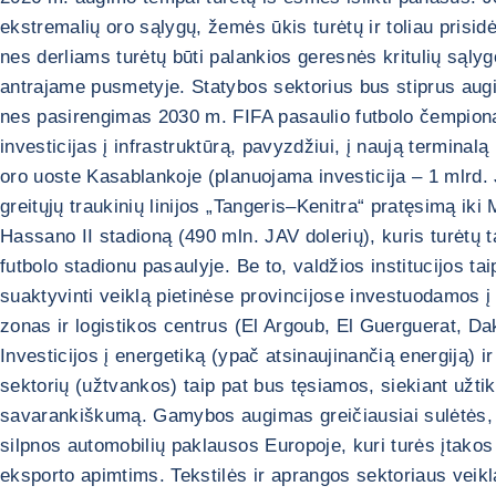
ekstremalių oro sąlygų, žemės ūkis turėtų ir toliau prisidė
nes derliams turėtų būti palankios geresnės kritulių sąly
antrajame pusmetyje. Statybos sektorius bus stiprus augi
nes pasirengimas 2030 m. FIFA pasaulio futbolo čempiona
investicijas į infrastruktūrą, pavyzdžiui, į naują termina
oro uoste Kasablankoje (planuojama investicija – 1 mlrd. 
greitųjų traukinių linijos „Tangeris–Kenitra“ pratęsimą iki
Hassano II stadioną (490 mln. JAV dolerių), kuris turėtų t
futbolo stadionu pasaulyje. Be to, valdžios institucijos tai
suaktyvinti veiklą pietinėse provincijose investuodamos 
zonas ir logistikos centrus (El Argoub, El Guerguerat, Da
Investicijos į energetiką (ypač atsinaujinančią energiją) i
sektorių (užtvankos) taip pat bus tęsiamos, siekiant užtikr
savarankiškumą. Gamybos augimas greičiausiai sulėtės, 
silpnos automobilių paklausos Europoje, kuri turės įtako
eksporto apimtims. Tekstilės ir aprangos sektoriaus veikla