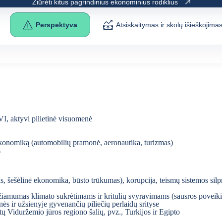
Žiūrėti kitus pagrindinius ekonominius rodiklius
e as the
original
.
Perspektyva
Atsiskaitymas ir skolų išieškojima
VI, aktyvi pilietinė visuomenė
ti ekonomiką (automobilių pramonė, aeronautika, turizmas)
s
šešėlinė ekonomika, būsto trūkumas), korupcija, teismų sistemos silpnum
mumas klimato sukrėtimams ir kritulių svyravimams (sausros poveikis
 ir užsienyje gyvenančių piliečių perlaidų srityse
ų Viduržemio jūros regiono šalių, pvz., Turkijos ir Egipto