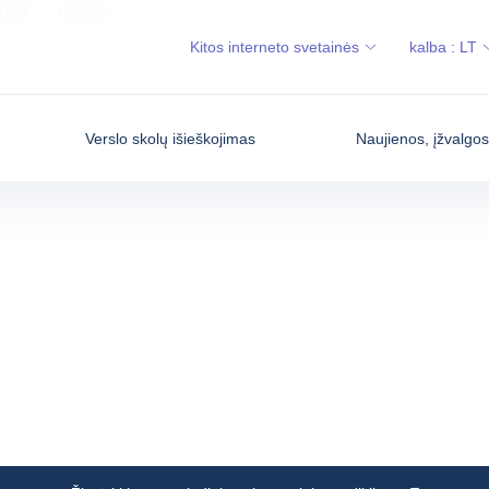
ALGOS
MAROKAS
Kitos interneto svetainės
kalba :
LT
Verslo skolų išieškojimas
Naujienos, įžvalgo