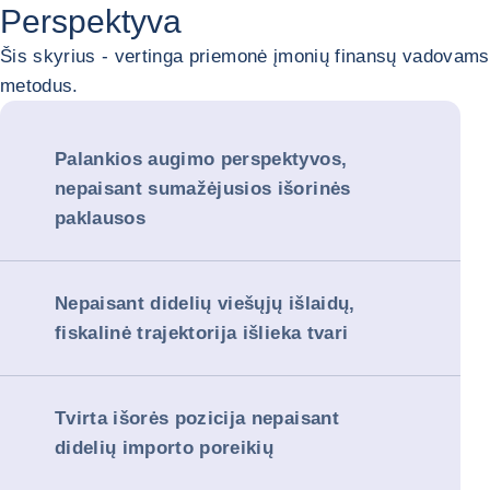
Perspektyva
Šis skyrius - vertinga priemonė įmonių finansų vadovams 
metodus.
Palankios augimo perspektyvos,
nepaisant sumažėjusios išorinės
paklausos
Nepaisant didelių viešųjų išlaidų,
fiskalinė trajektorija išlieka tvari
Tvirta išorės pozicija nepaisant
didelių importo poreikių