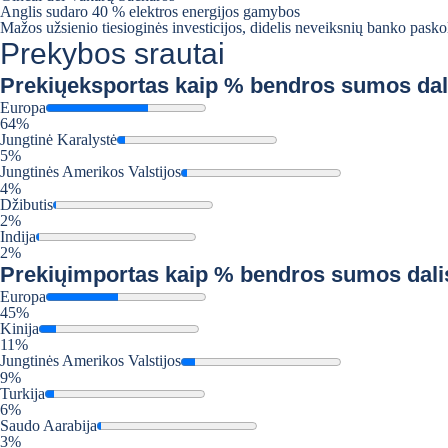
Anglis sudaro 40 % elektros energijos gamybos
Mažos užsienio tiesioginės investicijos, didelis neveiksnių banko pasko
Prekybos srautai
Prekių
eksportas kaip % bendros sumos dal
Europa
64%
Jungtinė Karalystė
5%
Jungtinės Amerikos Valstijos
4%
Džibutis
2%
Indija
2%
Prekių
importas kaip % bendros sumos dali
Europa
45%
Kinija
11%
Jungtinės Amerikos Valstijos
9%
Turkija
6%
Saudo Aarabija
3%