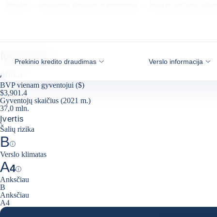
Eiti į turinį
PRADŽIA
NAUJIENOS, ĮŽVALGOS IR EKONOMIKA
ŠALIŲ IR SEKTORIŲ APŽV
Marokas
Prekinio kredito draudimas
Verslo informacija
Afrika
BVP vienam gyventojui ($)
$3,901.4
Gyventojų skaičius (2021 m.)
37,0 mln.
Įvertis
Šalių rizika
B
Help
Verslo klimatas
A
4
Help
Anksčiau
B
Anksčiau
A4