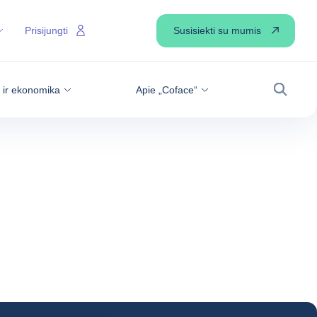
Susisiekti su mumis
Prisijungti
s ir ekonomika
Apie „Coface“
Paiešk