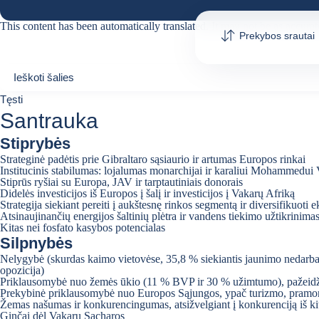
This content has been automatically translated. It may not be as accurat
Prekybos srautai
Ieškoti šalies
Ieškoti šalies
0
Tęsti
suggestions
Santrauka
Stiprybės
Strateginė padėtis prie Gibraltaro sąsiaurio ir artumas Europos rinkai
Institucinis stabilumas: lojalumas monarchijai ir karaliui Mohammedui 
Stiprūs ryšiai su Europa, JAV ir tarptautiniais donorais
Didelės investicijos iš Europos į šalį ir investicijos į Vakarų Afriką
Strategija siekiant pereiti į aukštesnę rinkos segmentą ir diversifikuo
Atsinaujinančių energijos šaltinių plėtra ir vandens tiekimo užtikrinima
Kitas nei fosfato kasybos potencialas
Silpnybės
Nelygybė (skurdas kaimo vietovėse, 35,8 % siekiantis jaunimo nedarbas, 
opozicija)
Priklausomybė nuo žemės ūkio (11 % BVP ir 30 % užimtumo), pažeidžia
Prekybinė priklausomybė nuo Europos Sąjungos, ypač turizmo, pramonės
Žemas našumas ir konkurencingumas, atsižvelgiant į konkurenciją iš kit
Ginčai dėl Vakarų Sacharos