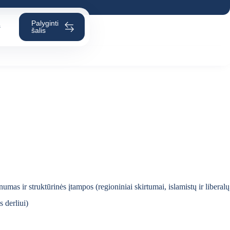
Palyginti
s
šalis
as ir struktūrinės įtampos (regioniniai skirtumai, islamistų ir liberalų
 derliui)