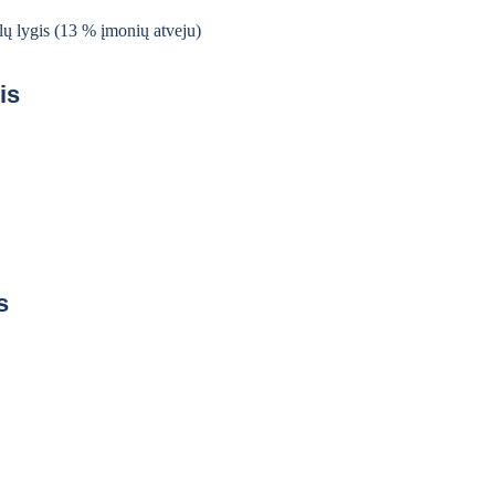
lų lygis (13 % įmonių atveju)
is
s