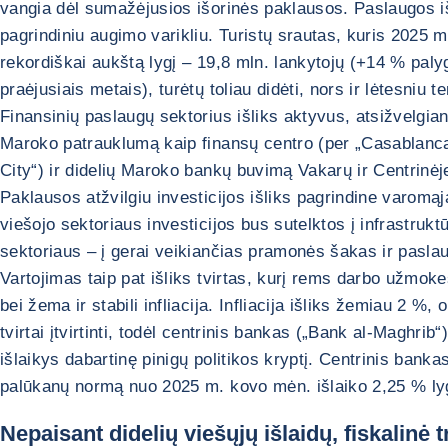
vangia dėl sumažėjusios išorinės paklausos. Paslaugos i
pagrindiniu augimo varikliu. Turistų srautas, kuris 2025 m
rekordiškai aukštą lygį – 19,8 mln. lankytojų (+14 % palyg
praėjusiais metais), turėtų toliau didėti, nors ir lėtesniu t
Finansinių paslaugų sektorius išliks aktyvus, atsižvelgiant
Maroko patrauklumą kaip finansų centro (per „Casablanc
City“) ir didelių Maroko bankų buvimą Vakarų ir Centrinėje
Paklausos atžvilgiu investicijos išliks pagrindine varomąj
viešojo sektoriaus investicijos bus sutelktos į infrastruktū
sektoriaus – į gerai veikiančias pramonės šakas ir pasla
Vartojimas taip pat išliks tvirtas, kurį rems darbo užmok
bei žema ir stabili infliacija. Infliacija išliks žemiau 2 %, 
tvirtai įtvirtinti, todėl centrinis bankas („Bank al-Maghrib“
išlaikys dabartinę pinigų politikos kryptį. Centrinis banka
palūkanų normą nuo 2025 m. kovo mėn. išlaiko 2,25 % ly
Nepaisant didelių viešųjų išlaidų, fiskalinė t