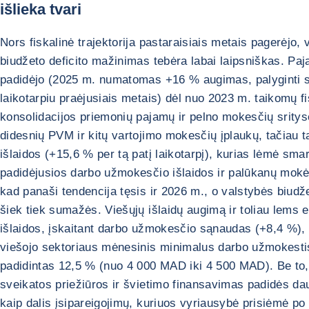
išlieka tvari
Nors fiskalinė trajektorija pastaraisiais metais pagerėjo, 
biudžeto deficito mažinimas tebėra labai laipsniškas. Pa
padidėjo (2025 m. numatomas +16 % augimas, palyginti s
laikotarpiu praėjusiais metais) dėl nuo 2023 m. taikomų f
konsolidacijos priemonių pajamų ir pelno mokesčių srityse
didesnių PVM ir kitų vartojimo mokesčių įplaukų, tačiau ta
išlaidos (+15,6 % per tą patį laikotarpį), kurias lėmė smar
padidėjusios darbo užmokesčio išlaidos ir palūkanų mokėj
kad panaši tendencija tęsis ir 2026 m., o valstybės biudže
šiek tiek sumažės. Viešųjų išlaidų augimą ir toliau lems
išlaidos, įskaitant darbo užmokesčio sąnaudas (+8,4 %),
viešojo sektoriaus mėnesinis minimalus darbo užmokesti
padidintas 12,5 % (nuo 4 000 MAD iki 4 500 MAD). Be to,
sveikatos priežiūros ir švietimo finansavimas padidės da
kaip dalis įsipareigojimų, kuriuos vyriausybė prisiėmė po