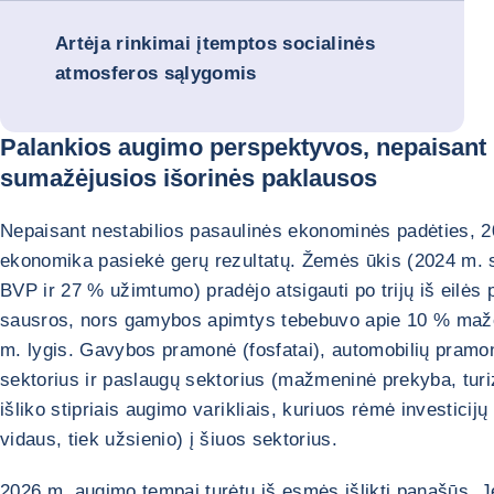
Artėja rinkimai įtemptos socialinės
atmosferos sąlygomis
Palankios augimo perspektyvos, nepaisant
sumažėjusios išorinės paklausos
Nepaisant nestabilios pasaulinės ekonominės padėties, 
ekonomika pasiekė gerų rezultatų. Žemės ūkis (2024 m.
BVP ir 27 % užimtumo) pradėjo atsigauti po trijų iš eilės p
sausros, nors gamybos apimtys tebebuvo apie 10 % maž
m. lygis. Gavybos pramonė (fosfatai), automobilių pramo
sektorius ir paslaugų sektorius (mažmeninė prekyba, turi
išliko stipriais augimo varikliais, kuriuos rėmė investicijų 
vidaus, tiek užsienio) į šiuos sektorius.
2026 m. augimo tempai turėtų iš esmės išlikti panašūs. J