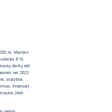
2025 m. Maroko
 sudaręs 9 %
rastų derlių dėl
esnės nei 2021
nė, statybos
zmas, finansai)
srautai (tiek
ei nebus