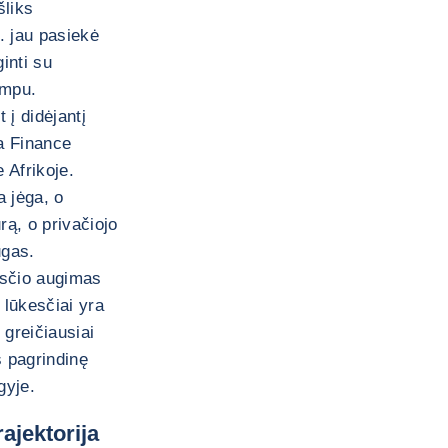
šliks
. jau pasiekė
inti su
empu.
 į didėjantį
a Finance
 Afrikoje.
a jėga, o
rą, o privačiojo
ugas.
esčio augimas
o lūkesčiai yra
) greičiausiai
s pagrindinę
gyje.
rajektorija