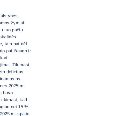
valstybės
jamos žymiai
u tuo pačiu
iskalinės
, taip pat dėl
ip pat išaugo ir
kiai
imai. Tikimasi,
to deficitas
 einamosios
 nes 2025 m.
s buvo
 tikimasi, kad
ugiau nei 15 %,
 2025 m. spalio