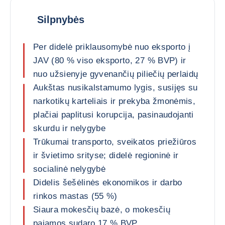
Silpnybės
Per didelė priklausomybė nuo eksporto į
JAV (80 % viso eksporto, 27 % BVP) ir
nuo užsienyje gyvenančių piliečių perlaidų
Aukštas nusikalstamumo lygis, susijęs su
narkotikų karteliais ir prekyba žmonėmis,
plačiai paplitusi korupcija, pasinaudojanti
skurdu ir nelygybe
Trūkumai transporto, sveikatos priežiūros
ir švietimo srityse; didelė regioninė ir
socialinė nelygybė
Didelis šešėlinės ekonomikos ir darbo
rinkos mastas (55 %)
Siaura mokesčių bazė, o mokesčių
pajamos sudaro 17 % BVP