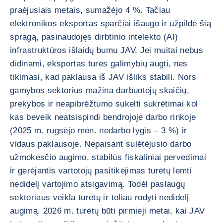
praėjusiais metais, sumažėjo 4 %. Tačiau
elektronikos eksportas sparčiai išaugo ir užpildė šią
spragą, pasinaudojęs dirbtinio intelekto (AI)
infrastruktūros išlaidų bumu JAV. Jei muitai nebus
didinami, eksportas turės galimybių augti, nes
tikimasi, kad paklausa iš JAV išliks stabili. Nors
gamybos sektorius mažina darbuotojų skaičių,
prekybos ir neapibrėžtumo sukelti sukrėtimai kol
kas beveik neatsispindi bendrojoje darbo rinkoje
(2025 m. rugsėjo mėn. nedarbo lygis – 3 %) ir
vidaus paklausoje. Nepaisant sulėtėjusio darbo
užmokesčio augimo, stabilūs fiskaliniai pervedimai
ir gerėjantis vartotojų pasitikėjimas turėtų lemti
nedidelį vartojimo atsigavimą. Todėl paslaugų
sektoriaus veikla turėtų ir toliau rodyti nedidelį
augimą. 2026 m. turėtų būti pirmieji metai, kai JAV