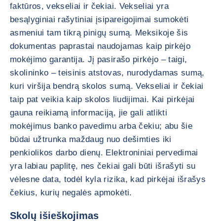
faktūros, vekseliai ir čekiai. Vekseliai yra
besąlyginiai rašytiniai įsipareigojimai sumokėti
asmeniui tam tikrą pinigų sumą. Meksikoje šis
dokumentas paprastai naudojamas kaip pirkėjo
mokėjimo garantija. Jį pasirašo pirkėjo – taigi,
skolininko – teisinis atstovas, nurodydamas sumą,
kuri viršija bendrą skolos sumą. Vekseliai ir čekiai
taip pat veikia kaip skolos liudijimai. Kai pirkėjai
gauna reikiamą informaciją, jie gali atlikti
mokėjimus banko pavedimu arba čekiu; abu šie
būdai užtrunka maždaug nuo dešimties iki
penkiolikos darbo dienų. Elektroniniai pervedimai
yra labiau paplitę, nes čekiai gali būti išrašyti su
vėlesne data, todėl kyla rizika, kad pirkėjai išrašys
čekius, kurių negalės apmokėti.
Skolų išieškojimas