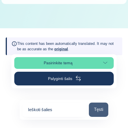
This content has been automatically translated. It may not
be as accurate as the
original
.
Pasirinkite temą
Pasirinkite puslapio skiltį
Palyginti šalis
Ieškoti šalies
Tęsti
Ieškoti šalies
0
suggestions