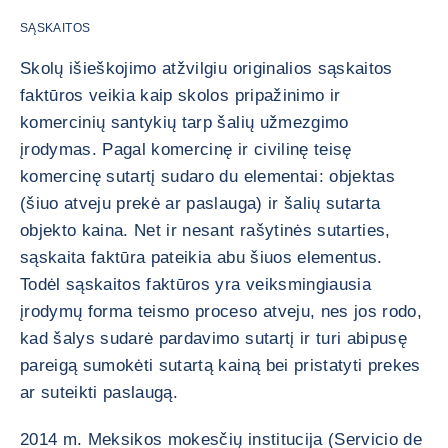
SĄSKAITOS
Skolų išieškojimo atžvilgiu originalios sąskaitos
faktūros veikia kaip skolos pripažinimo ir
komercinių santykių tarp šalių užmezgimo
įrodymas. Pagal komercinę ir civilinę teisę
komercinę sutartį sudaro du elementai: objektas
(šiuo atveju prekė ar paslauga) ir šalių sutarta
objekto kaina. Net ir nesant rašytinės sutarties,
sąskaita faktūra pateikia abu šiuos elementus.
Todėl sąskaitos faktūros yra veiksmingiausia
įrodymų forma teismo proceso atveju, nes jos rodo,
kad šalys sudarė pardavimo sutartį ir turi abipusę
pareigą sumokėti sutartą kainą bei pristatyti prekes
ar suteikti paslaugą.
2014 m. Meksikos mokesčių institucija (Servicio de