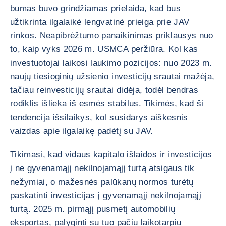
bumas buvo grindžiamas prielaida, kad bus
užtikrinta ilgalaikė lengvatinė prieiga prie JAV
rinkos. Neapibrėžtumo panaikinimas priklausys nuo
to, kaip vyks 2026 m. USMCA peržiūra. Kol kas
investuotojai laikosi laukimo pozicijos: nuo 2023 m.
naujų tiesioginių užsienio investicijų srautai mažėja,
tačiau reinvesticijų srautai didėja, todėl bendras
rodiklis išlieka iš esmės stabilus. Tikimės, kad ši
tendencija išsilaikys, kol susidarys aiškesnis
vaizdas apie ilgalaikę padėtį su JAV.
Tikimasi, kad vidaus kapitalo išlaidos ir investicijos
į ne gyvenamąjį nekilnojamąjį turtą atsigaus tik
nežymiai, o mažesnės palūkanų normos turėtų
paskatinti investicijas į gyvenamąjį nekilnojamąjį
turtą. 2025 m. pirmąjį pusmetį automobilių
eksportas, palyginti su tuo pačiu laikotarpiu