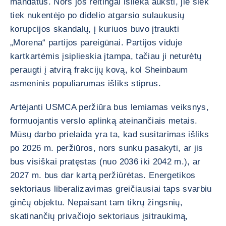
mandatus. Nors jos reitingai išlieka aukšti, jie šiek
tiek nukentėjo po didelio atgarsio sulaukusių
korupcijos skandalų, į kuriuos buvo įtraukti
„Morena“ partijos pareigūnai. Partijos viduje
kartkartėmis įsiplieskia įtampa, tačiau ji neturėtų
peraugti į atvirą frakcijų kovą, kol Sheinbaum
asmeninis populiarumas išliks stiprus.
Artėjanti USMCA peržiūra bus lemiamas veiksnys,
formuojantis verslo aplinką ateinančiais metais.
Mūsų darbo prielaida yra ta, kad susitarimas išliks
po 2026 m. peržiūros, nors sunku pasakyti, ar jis
bus visiškai pratęstas (nuo 2036 iki 2042 m.), ar
2027 m. bus dar kartą peržiūrėtas. Energetikos
sektoriaus liberalizavimas greičiausiai taps svarbiu
ginčų objektu. Nepaisant tam tikrų žingsnių,
skatinančių privačiojo sektoriaus įsitraukimą,