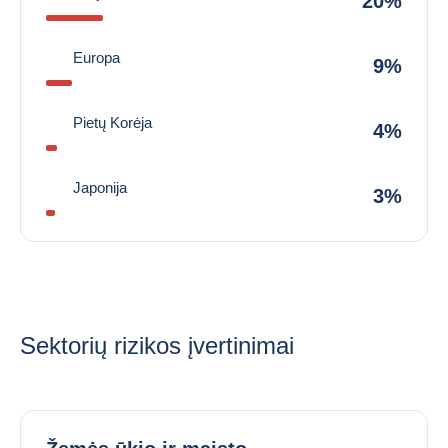
20%
Europa
9%
Pietų Korėja
4%
Japonija
3%
Sektorių rizikos įvertinimai