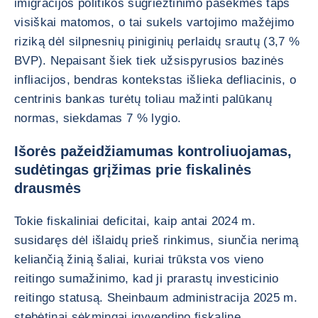
imigracijos politikos sugriežtinimo pasekmės taps
visiškai matomos, o tai sukels vartojimo mažėjimo
riziką dėl silpnesnių piniginių perlaidų srautų (3,7 %
BVP). Nepaisant šiek tiek užsispyrusios bazinės
infliacijos, bendras kontekstas išlieka defliacinis, o
centrinis bankas turėtų toliau mažinti palūkanų
normas, siekdamas 7 % lygio.
Išorės pažeidžiamumas kontroliuojamas,
sudėtingas grįžimas prie fiskalinės
drausmės
Tokie fiskaliniai deficitai, kaip antai 2024 m.
susidaręs dėl išlaidų prieš rinkimus, siunčia nerimą
keliančią žinią šaliai, kuriai trūksta vos vieno
reitingo sumažinimo, kad ji prarastų investicinio
reitingo statusą. Sheinbaum administracija 2025 m.
stebėtinai sėkmingai įgyvendino fiskalinę