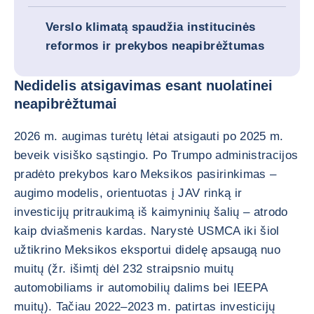
Verslo klimatą spaudžia institucinės
reformos ir prekybos neapibrėžtumas
Nedidelis atsigavimas esant nuolatinei
neapibrėžtumai
2026 m. augimas turėtų lėtai atsigauti po 2025 m.
beveik visiško sąstingio. Po Trumpo administracijos
pradėto prekybos karo Meksikos pasirinkimas –
augimo modelis, orientuotas į JAV rinką ir
investicijų pritraukimą iš kaimyninių šalių – atrodo
kaip dviašmenis kardas. Narystė USMCA iki šiol
užtikrino Meksikos eksportui didelę apsaugą nuo
muitų (žr. išimtį dėl 232 straipsnio muitų
automobiliams ir automobilių dalims bei IEEPA
muitų). Tačiau 2022–2023 m. patirtas investicijų