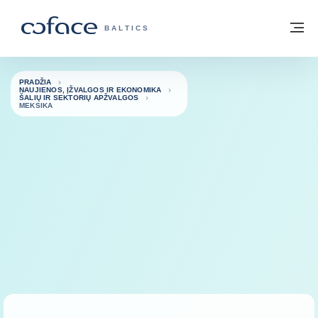
Eiti į turinį
Grįžti į pradžią
Me
„COFACE“ FOR TRADE - GRUPĖS PUSL
BALTICS
PRADŽIA
NAUJIENOS, ĮŽVALGOS IR EKONOMIKA
ŠALIŲ IR SEKTORIŲ APŽVALGOS
MEKSIKA