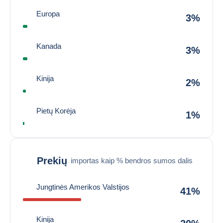
Europa
3%
Kanada
3%
Kinija
2%
Pietų Korėja
1%
Prekių
importas kaip % bendros sumos dalis
Jungtinės Amerikos Valstijos
41%
Kinija