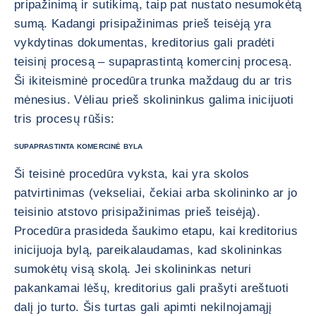
pripažinimą ir sutikimą, taip pat nustato nesumokėtą
sumą. Kadangi prisipažinimas prieš teisėją yra
vykdytinas dokumentas, kreditorius gali pradėti
teisinį procesą – supaprastintą komercinį procesą.
Ši ikiteisminė procedūra trunka maždaug du ar tris
mėnesius. Vėliau prieš skolininkus galima inicijuoti
tris procesų rūšis:
SUPAPRASTINTA KOMERCINĖ BYLA
Ši teisinė procedūra vyksta, kai yra skolos
patvirtinimas (vekseliai, čekiai arba skolininko ar jo
teisinio atstovo prisipažinimas prieš teisėją).
Procedūra prasideda šaukimo etapu, kai kreditorius
inicijuoja bylą, pareikalaudamas, kad skolininkas
sumokėtų visą skolą. Jei skolininkas neturi
pakankamai lėšų, kreditorius gali prašyti areštuoti
dalį jo turto. Šis turtas gali apimti nekilnojamąjį