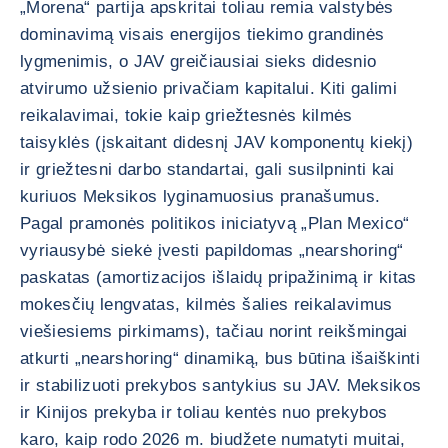
„Morena“ partija apskritai toliau remia valstybės
dominavimą visais energijos tiekimo grandinės
lygmenimis, o JAV greičiausiai sieks didesnio
atvirumo užsienio privačiam kapitalui. Kiti galimi
reikalavimai, tokie kaip griežtesnės kilmės
taisyklės (įskaitant didesnį JAV komponentų kiekį)
ir griežtesni darbo standartai, gali susilpninti kai
kuriuos Meksikos lyginamuosius pranašumus.
Pagal pramonės politikos iniciatyvą „Plan Mexico“
vyriausybė siekė įvesti papildomas „nearshoring“
paskatas (amortizacijos išlaidų pripažinimą ir kitas
mokesčių lengvatas, kilmės šalies reikalavimus
viešiesiems pirkimams), tačiau norint reikšmingai
atkurti „nearshoring“ dinamiką, bus būtina išaiškinti
ir stabilizuoti prekybos santykius su JAV. Meksikos
ir Kinijos prekyba ir toliau kentės nuo prekybos
karo, kaip rodo 2026 m. biudžete numatyti muitai,