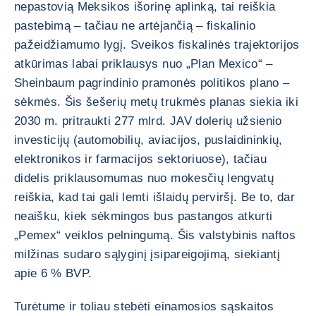
nepastovią Meksikos išorinę aplinką, tai reiškia
pastebimą – tačiau ne artėjančią – fiskalinio
pažeidžiamumo lygį. Sveikos fiskalinės trajektorijos
atkūrimas labai priklausys nuo „Plan Mexico“ –
Sheinbaum pagrindinio pramonės politikos plano –
sėkmės. Šis šešerių metų trukmės planas siekia iki
2030 m. pritraukti 277 mlrd. JAV dolerių užsienio
investicijų (automobilių, aviacijos, puslaidininkių,
elektronikos ir farmacijos sektoriuose), tačiau
didelis priklausomumas nuo mokesčių lengvatų
reiškia, kad tai gali lemti išlaidų perviršį. Be to, dar
neaišku, kiek sėkmingos bus pastangos atkurti
„Pemex“ veiklos pelningumą. Šis valstybinis naftos
milžinas sudaro sąlyginį įsipareigojimą, siekiantį
apie 6 % BVP.
Turėtume ir toliau stebėti einamosios sąskaitos