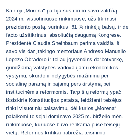
Kairioji „Morena“ partija sustiprino savo valdžią
2024 m. visuotiniuose rinkimuose, užsitikrinusi
prezidento postą, surinkusi 61 % rinkėjų balsų, ir de
facto užsitikrinusi absoliučią daugumą Kongrese.
Prezidentė Claudia Sheinbaum perima valdžią iš
savo vis dar įtakingo mentoriaus Andreso Manuelio
Lopezo Obradoro ir toliau įgyvendins darbotvarkę,
grindžiamą valstybės vadovaujamu ekonomikos
vystymu, skurdo ir nelygybės mažinimu per
socialinę paramą ir pajamų perskirstymą bei
institucinėmis reformomis. Tarp šių reformų ypač
išsiskiria Konstitucijos pataisa, leidžianti teisėjus
rinkti visuotiniu balsavimu, dėl kurios „Morena“
palaikomi teisėjai dominavo 2025 m. birželio mėn.
rinkimuose, kuriuose buvo renkama pusė teisėjų
vietų. Reformos kritikai pabrėžia teisminio