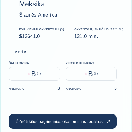
Meksika
Šiaurės Amerika
BVP VIENAM GYVENTOJUI ($)
GYVENTOJŲ SKAIČIUS (2021 M.)
$13641.0
131,0 mln.
Įvertis
ŠALIŲ RIZIKA
VERSLO KLIMATAS
B
B
Help
Help
B
B
ANKSČIAU
ANKSČIAU
Žiūrėti kitus pagrindinius ekonominius rodiklius