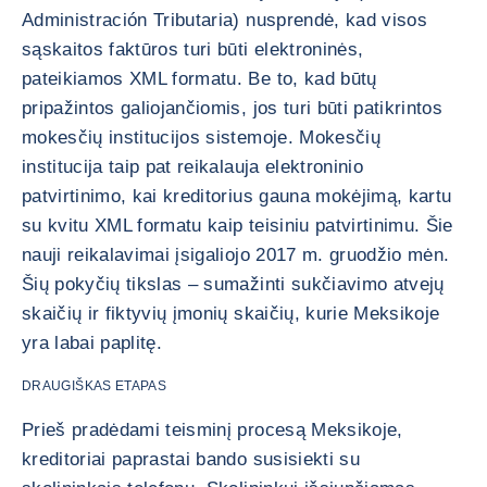
Administración Tributaria) nusprendė, kad visos
sąskaitos faktūros turi būti elektroninės,
pateikiamos XML formatu. Be to, kad būtų
pripažintos galiojančiomis, jos turi būti patikrintos
mokesčių institucijos sistemoje. Mokesčių
institucija taip pat reikalauja elektroninio
patvirtinimo, kai kreditorius gauna mokėjimą, kartu
su kvitu XML formatu kaip teisiniu patvirtinimu. Šie
nauji reikalavimai įsigaliojo 2017 m. gruodžio mėn.
Šių pokyčių tikslas – sumažinti sukčiavimo atvejų
skaičių ir fiktyvių įmonių skaičių, kurie Meksikoje
yra labai paplitę.
DRAUGIŠKAS ETAPAS
Prieš pradėdami teisminį procesą Meksikoje,
kreditoriai paprastai bando susisiekti su