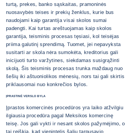
turtą, prekes, banko sąskaitas, pramoninės
nuosavybės teises ir prekių ženklus, kurie bus
naudojami kaip garantija visai skolos sumai
padengti. Kai turtas areštuojamas kaip skolos
garantija, teisminis procesas tęsiasi, kol teisėjas
priima galutinį sprendimą. Tuomet, jei nepavyksta
susitarti ar skola nėra sumokėta, kreditorius gali
inicijuoti turto varžytines, siekdamas susigrąžinti
skolą. Šis teisminis procesas trunka maždaug nuo
šešių iki aštuoniolikos mėnesių, nors tai gali skirtis
priklausomai nuo konkrečios bylos.
ĮPRASTINĖ VERSLO BYLA
Įprastos komercinės procedūros yra laiko atžvilgiu
ilgiausia procedūra pagal Meksikos komercinę
teisę. Jos gali vykti ir nesant skolos pažymėjimo, o
tai reiškia, kad vienintelis šalių tarpusavio