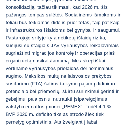
konsolidaciją, tačiau tikimasi, kad 2026 m. šis
pažangos tempas sulėtės. Socialinėms išmokoms ir
toliau bus teikiamas didelis prioritetas, taip pat kaip
ir infrastruktūros išlaidoms bei gynybai ir saugumui.
Pastarojoje srityje kyla netikėtų išlaidų rizika,
susijusi su staigiais JAV vyriausybės reikalavimais
sugriežtinti migracijos kontrolę ir operacijas prieš
organizuotą nusikalstamumą. Mes skeptiškai
vertiname vyriausybės prielaidas dėl nominalaus
augimo, Meksikos muitų ne laisvosios prekybos
susitarimo (FTA) šalims taikymo pajamų didinimo
potencialo bei priemonių, skirtų surinkimui gerinti ir
gebėjimui palaipsniui nutraukti įsipareigojimus
valstybinei naftos įmonei „PEMEX“. Todėl 4,1 %
BVP 2026 m. deficito tikslas atrodo šiek tiek
pernelyg optimistinis. Atsižvelgiant į labai