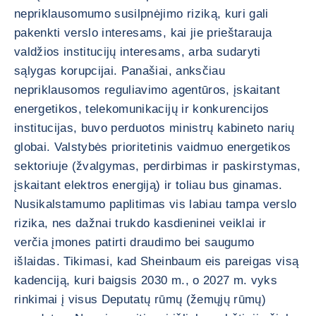
nepriklausomumo susilpnėjimo riziką, kuri gali
pakenkti verslo interesams, kai jie prieštarauja
valdžios institucijų interesams, arba sudaryti
sąlygas korupcijai. Panašiai, anksčiau
nepriklausomos reguliavimo agentūros, įskaitant
energetikos, telekomunikacijų ir konkurencijos
institucijas, buvo perduotos ministrų kabineto narių
globai. Valstybės prioritetinis vaidmuo energetikos
sektoriuje (žvalgymas, perdirbimas ir paskirstymas,
įskaitant elektros energiją) ir toliau bus ginamas.
Nusikalstamumo paplitimas vis labiau tampa verslo
rizika, nes dažnai trukdo kasdieninei veiklai ir
verčia įmones patirti draudimo bei saugumo
išlaidas. Tikimasi, kad Sheinbaum eis pareigas visą
kadenciją, kuri baigsis 2030 m., o 2027 m. vyks
rinkimai į visus Deputatų rūmų (žemųjų rūmų)