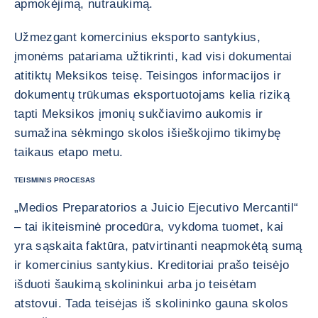
apmokėjimą, nutraukimą.
Užmezgant komercinius eksporto santykius,
įmonėms patariama užtikrinti, kad visi dokumentai
atitiktų Meksikos teisę. Teisingos informacijos ir
dokumentų trūkumas eksportuotojams kelia riziką
tapti Meksikos įmonių sukčiavimo aukomis ir
sumažina sėkmingo skolos išieškojimo tikimybę
taikaus etapo metu.
TEISMINIS PROCESAS
„Medios Preparatorios a Juicio Ejecutivo Mercantil“
– tai ikiteisminė procedūra, vykdoma tuomet, kai
yra sąskaita faktūra, patvirtinanti neapmokėtą sumą
ir komercinius santykius. Kreditoriai prašo teisėjo
išduoti šaukimą skolininkui arba jo teisėtam
atstovui. Tada teisėjas iš skolininko gauna skolos