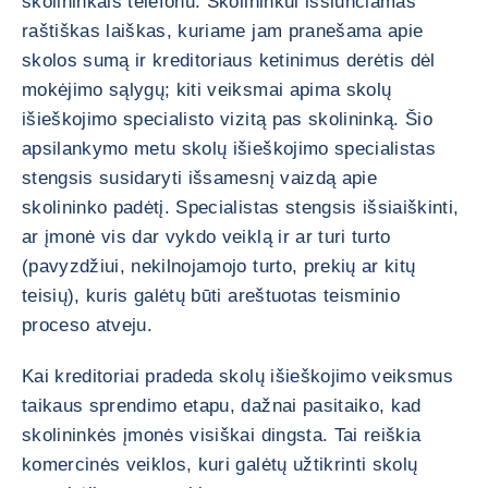
skolininkais telefonu. Skolininkui išsiunčiamas
raštiškas laiškas, kuriame jam pranešama apie
skolos sumą ir kreditoriaus ketinimus derėtis dėl
mokėjimo sąlygų; kiti veiksmai apima skolų
išieškojimo specialisto vizitą pas skolininką. Šio
apsilankymo metu skolų išieškojimo specialistas
stengsis susidaryti išsamesnį vaizdą apie
skolininko padėtį. Specialistas stengsis išsiaiškinti,
ar įmonė vis dar vykdo veiklą ir ar turi turto
(pavyzdžiui, nekilnojamojo turto, prekių ar kitų
teisių), kuris galėtų būti areštuotas teisminio
proceso atveju.
Kai kreditoriai pradeda skolų išieškojimo veiksmus
taikaus sprendimo etapu, dažnai pasitaiko, kad
skolininkės įmonės visiškai dingsta. Tai reiškia
komercinės veiklos, kuri galėtų užtikrinti skolų