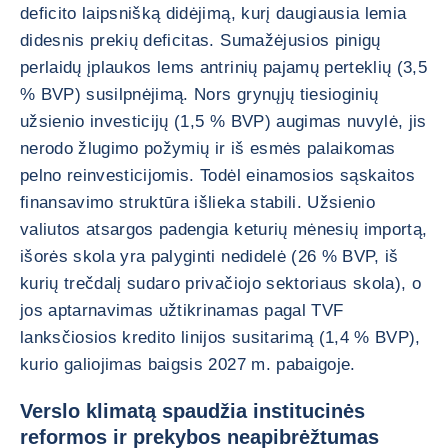
deficito laipsnišką didėjimą, kurį daugiausia lemia
didesnis prekių deficitas. Sumažėjusios pinigų
perlaidų įplaukos lems antrinių pajamų perteklių (3,5
% BVP) susilpnėjimą. Nors grynųjų tiesioginių
užsienio investicijų (1,5 % BVP) augimas nuvylė, jis
nerodo žlugimo požymių ir iš esmės palaikomas
pelno reinvesticijomis. Todėl einamosios sąskaitos
finansavimo struktūra išlieka stabili. Užsienio
valiutos atsargos padengia keturių mėnesių importą,
išorės skola yra palyginti nedidelė (26 % BVP, iš
kurių trečdalį sudaro privačiojo sektoriaus skola), o
jos aptarnavimas užtikrinamas pagal TVF
lanksčiosios kredito linijos susitarimą (1,4 % BVP),
kurio galiojimas baigsis 2027 m. pabaigoje.
Verslo klimatą spaudžia institucinės
reformos ir prekybos neapibrėžtumas