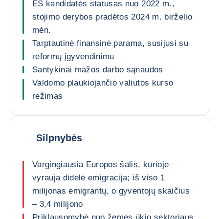
ES kandidatės statusas nuo 2022 m.,
stojimo derybos pradėtos 2024 m. birželio
mėn.
Tarptautinė finansinė parama, susijusi su
reformų įgyvendinimu
Santykinai mažos darbo sąnaudos
Valdomo plaukiojančio valiutos kurso
režimas
Silpnybės
Vargingiausia Europos šalis, kurioje
vyrauja didelė emigracija; iš viso 1
milijonas emigrantų, o gyventojų skaičius
– 3,4 milijono
Priklausomybė nuo žemės ūkio sektoriaus