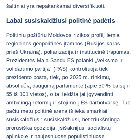
šaltiniai yra nepakankamai diversifikuoti.
Labai susiskaldžiusi politinė padėtis
Politiniu požiūriu Moldovos rizikos profilį lemia
regioninės geopolitinės įtampos (Rusijos karas
prieš Ukrainą), poliarizacija ir institucinė trapumas.
Prezidentės Maia Sandu ES palanki „Veiksmo ir
solidarumo partija“ (PAS) kontroliuoja tiek
prezidento postą, tiek, po 2025 m. rinkimų,
absoliučią daugumą parlamente (apie 50 % balsų ir
55 iš 101 vietos), o tai leidžia jai įgyvendinti
ambicingą reformų ir stojimo į ES darbotvarkę. Tuo
pačiu metu politinė arena išlieka smarkiai
susiskaldžiusi: susiskaldžiusi, bet triukšminga
prorusiška opozicija, įsišaknijusi socialistų
aplinkoje ir naujesniuose populistiniuose