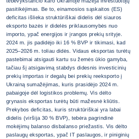
tebevykstančio karo Ukrainoje mažėja investuotojų
pasitikėjimas. Be to, einamosios sąskaitos (ES)
deficitas išlieka struktūriškai didelis dėl siauros
eksporto bazės ir didelės priklausomybės nuo
importo, ypač energijos ir įrangos prekių srityje.
2024 m. jis padidėjo iki 16 % BVP ir tikimasi, kad
2025–2026 m. toliau didės. Vidaus eksportas turėtų
pastebimai atsigauti kartu su žemės ūkio gamyba,
tačiau šį atsigavimą stabdys didesnis investicinių
prekių importas ir degalų bei prekių reeksporto į
Ukrainą sumažėjimas, kuris prasidėjo 2024 m.
pabaigoje dėl logistikos problemų. Vis dėlto
grynasis eksportas turėtų būti mažesnė kliūtis.
Prekybos deficitas, kuris struktūriškai yra labai
didelis (viršija 30 % BVP), tebėra pagrindinė
mokėjimų balanso disbalanso priežastis. Vis dėlto
paslaugų eksportas, ypač IT paslaugos, ir piniginių