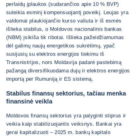
perlaidų įplaukos (sudarančios apie 10 % BVP)
suteikia esminį kompensuojantį poveikį. Leujas yra
valdomai plaukiojančio kurso valiuta ir iš esmės
išlieka stabilus, o Moldovos nacionalinis bankas
(NBM) įsikiša tik ribotai. Išlieka pažeidžiamumas
dėl galimų naujų energetikos sukrėtimų, ypač
susijusių su elektros energijos tiekimu iš
Transnistrijos, nors Moldavija padarė pastebimą
pažangą diversifikuodama dujų ir elektros energijos
importą per Rumuniją ir ES sistemą.
Stabilus finansų sektorius, tačiau menka
finansinė veikla
Moldovos finansų sektorius yra palyginti stiprus ir
veikia kaip stabilizuojantis veiksnys. Bankai yra
gerai kapitalizuoti – 2025 m. bankų kapitalo