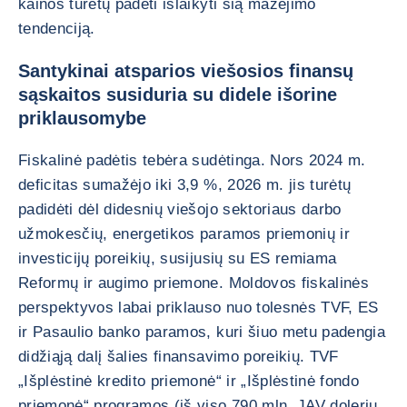
kainos turėtų padėti išlaikyti šią mažėjimo
tendenciją.
Santykinai atsparios viešosios finansų
sąskaitos susiduria su didele išorine
priklausomybe
Fiskalinė padėtis tebėra sudėtinga. Nors 2024 m.
deficitas sumažėjo iki 3,9 %, 2026 m. jis turėtų
padidėti dėl didesnių viešojo sektoriaus darbo
užmokesčių, energetikos paramos priemonių ir
investicijų poreikių, susijusių su ES remiama
Reformų ir augimo priemone. Moldovos fiskalinės
perspektyvos labai priklauso nuo tolesnės TVF, ES
ir Pasaulio banko paramos, kuri šiuo metu padengia
didžiąją dalį šalies finansavimo poreikių. TVF
„Išplėstinė kredito priemonė“ ir „Išplėstinė fondo
priemonė“ programos (iš viso 790 mln. JAV dolerių