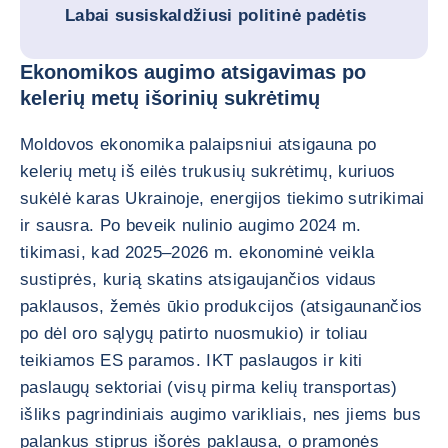
Labai susiskaldžiusi politinė padėtis
Ekonomikos augimo atsigavimas po
kelerių metų išorinių sukrėtimų
Moldovos ekonomika palaipsniui atsigauna po
kelerių metų iš eilės trukusių sukrėtimų, kuriuos
sukėlė karas Ukrainoje, energijos tiekimo sutrikimai
ir sausra. Po beveik nulinio augimo 2024 m.
tikimasi, kad 2025–2026 m. ekonominė veikla
sustiprės, kurią skatins atsigaujančios vidaus
paklausos, žemės ūkio produkcijos (atsigaunančios
po dėl oro sąlygų patirto nuosmukio) ir toliau
teikiamos ES paramos. IKT paslaugos ir kiti
paslaugų sektoriai (visų pirma kelių transportas)
išliks pagrindiniais augimo varikliais, nes jiems bus
palankus stiprus išorės paklausa, o pramonės