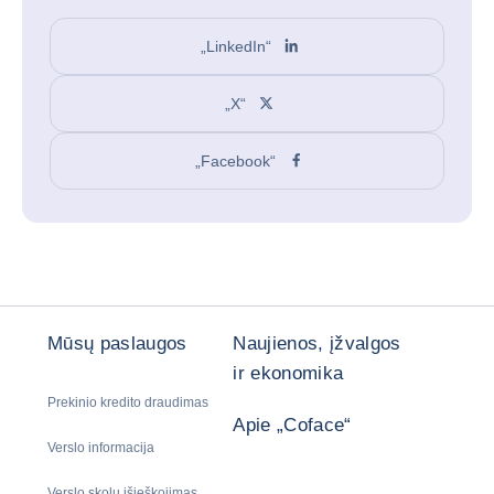
„LinkedIn“
„X“
„Facebook“
Mūsų paslaugos
Naujienos, įžvalgos
ir ekonomika
Prekinio kredito draudimas
Apie „Coface“
Verslo informacija
Verslo skolų išieškojimas