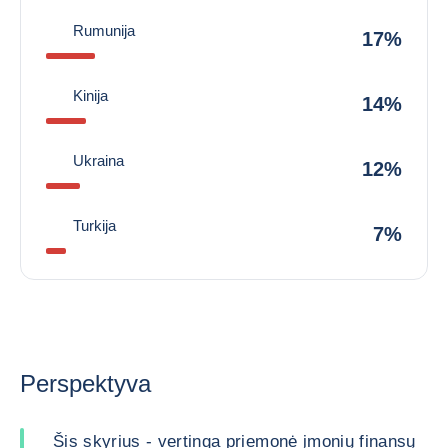
Rumunija
17%
Kinija
14%
Ukraina
12%
Turkija
7%
Perspektyva
Šis skyrius - vertinga priemonė įmonių finansų