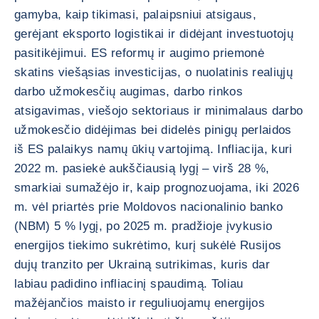
gamyba, kaip tikimasi, palaipsniui atsigaus,
gerėjant eksporto logistikai ir didėjant investuotojų
pasitikėjimui. ES reformų ir augimo priemonė
skatins viešąsias investicijas, o nuolatinis realiųjų
darbo užmokesčių augimas, darbo rinkos
atsigavimas, viešojo sektoriaus ir minimalaus darbo
užmokesčio didėjimas bei didelės pinigų perlaidos
iš ES palaikys namų ūkių vartojimą. Infliacija, kuri
2022 m. pasiekė aukščiausią lygį – virš 28 %,
smarkiai sumažėjo ir, kaip prognozuojama, iki 2026
m. vėl priartės prie Moldovos nacionalinio banko
(NBM) 5 % lygį, po 2025 m. pradžioje įvykusio
energijos tiekimo sukrėtimo, kurį sukėlė Rusijos
dujų tranzito per Ukrainą sutrikimas, kuris dar
labiau padidino infliacinį spaudimą. Toliau
mažėjančios maisto ir reguliuojamų energijos