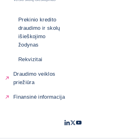
Prekinio kredito
draudimo ir skolų
išieškojimo
žodynas
Rekvizitai
Draudimo veiklos
priežiūra
Finansinė informacija
LinkedIn
Twitter
Youtube
- „Coface“
- „Coface“
- „Coface“