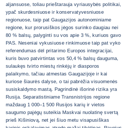
aljansuose, toliau prieštarauja vyriausybės politikai,
ypač skurdesniuose ir konservatyvesniuose
regionuose, taip pat Gaugazijos autonominiame
regione, kur prorusiškos jėgos surinko daugiau nei
80 % balsų, palyginti su vos apie 3 %, kuriuos gavo
PAS. Neseniai vykusiuose rinkimuose taip pat vyko
referendumas dėl pritarimo Europos integracijai,
kuris buvo patvirtintas vos 50,4 % balsų dauguma,
sulaukęs tvirto miestų rinkėjų ir diasporos
palaikymo, tačiau atmestas Gaugazijoje ir kai
kuriose šiaurės dalyse, o tai pabrėžia visuomenės
susiskaldymo mastą. Pagrindinė išorinė rizika yra
Rusija. Separatistiniame Transnistrijos regione
maždaug 1 000–1 500 Rusijos karių ir vietos
saugumo pajėgų suteikia Maskvai nuolatinę svertą
prieš Kišiniovą, net jei šiuo metu visapusiškas
karinis eskalavimas atrodo mažai tikėtinas. Pavojus