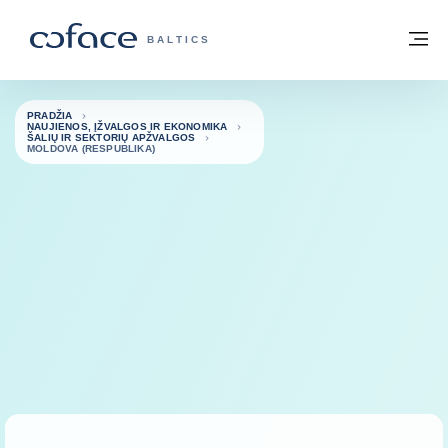
Eiti į turinį
Grįžti į pradžią
Me
„COFACE“ FOR TRADE - GRUPĖS PUSL
BALTICS
PRADŽIA
NAUJIENOS, ĮŽVALGOS IR EKONOMIKA
ŠALIŲ IR SEKTORIŲ APŽVALGOS
MOLDOVA (RESPUBLIKA)