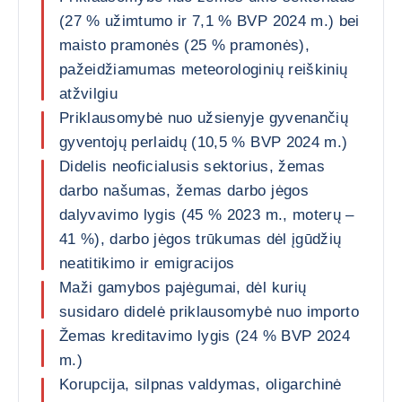
(27 % užimtumo ir 7,1 % BVP 2024 m.) bei
maisto pramonės (25 % pramonės),
pažeidžiamumas meteorologinių reiškinių
atžvilgiu
Priklausomybė nuo užsienyje gyvenančių
gyventojų perlaidų (10,5 % BVP 2024 m.)
Didelis neoficialusis sektorius, žemas
darbo našumas, žemas darbo jėgos
dalyvavimo lygis (45 % 2023 m., moterų –
41 %), darbo jėgos trūkumas dėl įgūdžių
neatitikimo ir emigracijos
Maži gamybos pajėgumai, dėl kurių
susidaro didelė priklausomybė nuo importo
Žemas kreditavimo lygis (24 % BVP 2024
m.)
Korupcija, silpnas valdymas, oligarchinė