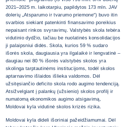
2021–2025 m. laikotarpiu, papildytos 173 mln. JAV
dolerių „Atsparumo ir tvarumo priemone“) buvo itin
svarbios siekiant patenkinti finansavimo poreikius
nepaisant rinkos svyravimų. Valstybės skola tebėra
vidutinio dydžio, tačiau be nuolatinės konsolidacijos
ji palaipsniui didės. Skola, kurios 59 % sudaro
išorės skola, daugiausia yra ilgalaikė ir lengvatinė –
daugiau nei 80 % išorės valstybės skolos yra
skolinga tarptautinėms institucijoms, todėl skolos
aptarnavimo išlaidos išlieka valdomos. Dėl
užsitęsiančio deficito skola rodo augimo tendenciją.
Atsižvelgiant į palankų (užsienio) skolos profilį ir
numatomą ekonomikos augimo atsigavimą,
Moldovai kyla vidutinė skolos krizės rizika.
Moldovai kyla dideli išoriniai pažeidžiamumai. Dėl