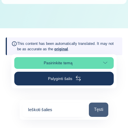
This content has been automatically translated. It may not
be as accurate as the
original
.
Pasirinkite temą
Pasirinkite puslapio skiltį
Palyginti šalis
Ieškoti šalies
Tęsti
Ieškoti šalies
0
suggestions