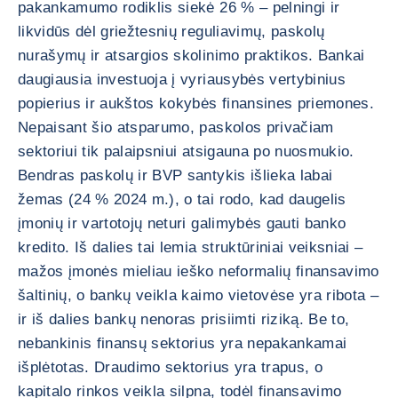
pakankamumo rodiklis siekė 26 % – pelningi ir
likvidūs dėl griežtesnių reguliavimų, paskolų
nurašymų ir atsargios skolinimo praktikos. Bankai
daugiausia investuoja į vyriausybės vertybinius
popierius ir aukštos kokybės finansines priemones.
Nepaisant šio atsparumo, paskolos privačiam
sektoriui tik palaipsniui atsigauna po nuosmukio.
Bendras paskolų ir BVP santykis išlieka labai
žemas (24 % 2024 m.), o tai rodo, kad daugelis
įmonių ir vartotojų neturi galimybės gauti banko
kredito. Iš dalies tai lemia struktūriniai veiksniai –
mažos įmonės mieliau ieško neformalių finansavimo
šaltinių, o bankų veikla kaimo vietovėse yra ribota –
ir iš dalies bankų nenoras prisiimti riziką. Be to,
nebankinis finansų sektorius yra nepakankamai
išplėtotas. Draudimo sektorius yra trapus, o
kapitalo rinkos veikla silpna, todėl finansavimo