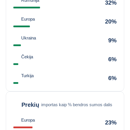
Rumunija
32%
Europa
20%
Ukraina
9%
Čekija
6%
Turkija
6%
Prekių
importas kaip % bendros sumos dalis
Europa
23%