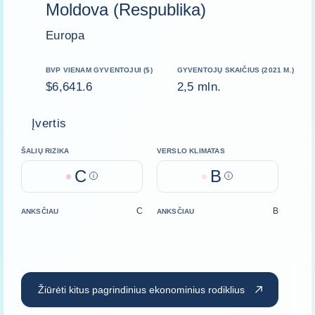
Moldova (Respublika)
Europa
BVP VIENAM GYVENTOJUI ($)
GYVENTOJŲ SKAIČIUS (2021 M.)
$6,641.6
2,5 mln.
Įvertis
ŠALIŲ RIZIKA
VERSLO KLIMATAS
C
B
Help
Help
C
B
ANKSČIAU
ANKSČIAU
Žiūrėti kitus pagrindinius ekonominius rodiklius