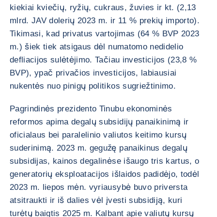
kiekiai kviečių, ryžių, cukraus, žuvies ir kt. (2,13
mlrd. JAV dolerių 2023 m. ir 11 % prekių importo).
Tikimasi, kad privatus vartojimas (64 % BVP 2023
m.) šiek tiek atsigaus dėl numatomo nedidelio
defliacijos sulėtėjimo. Tačiau investicijos (23,8 %
BVP), ypač privačios investicijos, labiausiai
nukentės nuo pinigų politikos sugriežtinimo.
Pagrindinės prezidento Tinubu ekonominės
reformos apima degalų subsidijų panaikinimą ir
oficialaus bei paralelinio valiutos keitimo kursų
suderinimą. 2023 m. gegužę panaikinus degalų
subsidijas, kainos degalinėse išaugo tris kartus, o
generatorių eksploatacijos išlaidos padidėjo, todėl
2023 m. liepos mėn. vyriausybė buvo priversta
atsitraukti ir iš dalies vėl įvesti subsidiją, kuri
turėtų baigtis 2025 m. Kalbant apie valiutų kursų