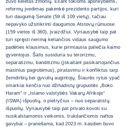
žuvo keletas žmonių. Esant tokioms aplinkybėms,
reformų įvedimas pakenkė prezidento partijos, kuri
turi daugumą Senate (59 iš 109 vietų), tačiau
nepavyko užsitikrinti daugumos Atstovų rūmuose
(159 vietos iš 360), įvaizdžiui. Vyriausybė taip pat
turi spręsti nerimą keliančios vidaus saugumo
padėties klausimus, kurie pirmiausia paliečia kaimo
gyventojus. Šalis susiduria su terorizmu,
separatizmu, banditizmu (įskaitant pasikartojančius
masinius pagrobimus), piratavimu ir konfliktus tarp
žemdirbių bei gyvulių augintojų. Šiaurės rytus ypač
smarkiai kenčia nuo džihadistų grupuotės „Boko
Haram“ ir „Islamo valstybės Vakarų Afrikoje“
(ISWA) išpuolių, o pietryčius – nuo separatistų
išpuolių. Vyriausybė taip pat privalo kovoti su
nusikalstamomis veikomis, trukdančiomis naftos
gavybai – pranešama, kad 2023 m. kasdien buvo