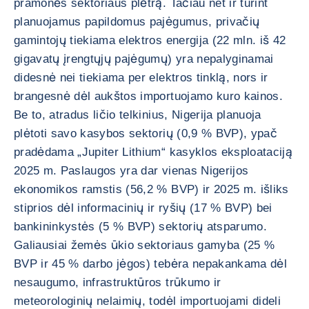
pramonės sektoriaus plėtrą. Tačiau net ir turint
planuojamus papildomus pajėgumus, privačių
gamintojų tiekiama elektros energija (22 mln. iš 42
gigavatų įrengtųjų pajėgumų) yra nepalyginamai
didesnė nei tiekiama per elektros tinklą, nors ir
brangesnė dėl aukštos importuojamo kuro kainos.
Be to, atradus ličio telkinius, Nigerija planuoja
plėtoti savo kasybos sektorių (0,9 % BVP), ypač
pradėdama „Jupiter Lithium“ kasyklos eksploataciją
2025 m. Paslaugos yra dar vienas Nigerijos
ekonomikos ramstis (56,2 % BVP) ir 2025 m. išliks
stiprios dėl informacinių ir ryšių (17 % BVP) bei
bankininkystės (5 % BVP) sektorių atsparumo.
Galiausiai žemės ūkio sektoriaus gamyba (25 %
BVP ir 45 % darbo jėgos) tebėra nepakankama dėl
nesaugumo, infrastruktūros trūkumo ir
meteorologinių nelaimių, todėl importuojami dideli