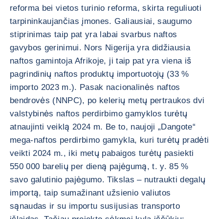
reforma bei vietos turinio reforma, skirta reguliuoti
tarpininkaujančias įmones. Galiausiai, saugumo
stiprinimas taip pat yra labai svarbus naftos
gavybos gerinimui. Nors Nigerija yra didžiausia
naftos gamintoja Afrikoje, ji taip pat yra viena iš
pagrindinių naftos produktų importuotojų (33 %
importo 2023 m.). Pasak nacionalinės naftos
bendrovės (NNPC), po kelerių metų pertraukos dvi
valstybinės naftos perdirbimo gamyklos turėtų
atnaujinti veiklą 2024 m. Be to, naujoji „Dangote“
mega-naftos perdirbimo gamykla, kuri turėtų pradėti
veikti 2024 m., iki metų pabaigos turėtų pasiekti
550 000 barelių per dieną pajėgumą, t. y. 85 %
savo galutinio pajėgumo. Tikslas – nutraukti degalų
importą, taip sumažinant užsienio valiutos
sąnaudas ir su importu susijusias transporto