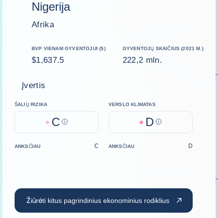
Nigerija
Afrika
BVP VIENAM GYVENTOJUI ($)
GYVENTOJŲ SKAIČIUS (2021 M.)
$1,637.5
222,2 mln.
Įvertis
ŠALIŲ RIZIKA
VERSLO KLIMATAS
C
D
Help
Help
C
D
ANKSČIAU
ANKSČIAU
Žiūrėti kitus pagrindinius ekonominius rodiklius