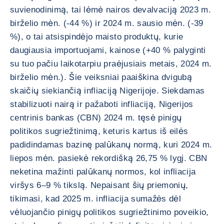
suvienodinimą, tai lėmė nairos devalvaciją 2023 m.
birželio mėn. (-44 %) ir 2024 m. sausio mėn. (-39
%), o tai atsispindėjo maisto produktų, kurie
daugiausia importuojami, kainose (+40 % palyginti
su tuo pačiu laikotarpiu praėjusiais metais, 2024 m.
birželio mėn.). Šie veiksniai paaiškina dvigubą
skaičių siekiančią infliaciją Nigerijoje. Siekdamas
stabilizuoti nairą ir pažaboti infliaciją, Nigerijos
centrinis bankas (CBN) 2024 m. tęsė pinigų
politikos sugriežtinimą, keturis kartus iš eilės
padidindamas bazinę palūkanų normą, kuri 2024 m.
liepos mėn. pasiekė rekordišką 26,75 % lygį. CBN
neketina mažinti palūkanų normos, kol infliacija
viršys 6–9 % tikslą. Nepaisant šių priemonių,
tikimasi, kad 2025 m. infliacija sumažės dėl
vėluojančio pinigų politikos sugriežtinimo poveikio,