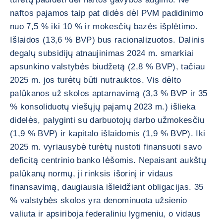
naftos pajamos taip pat didės dėl PVM padidinimo
nuo 7,5 % iki 10 % ir mokesčių bazės išplėtimo.
Išlaidos (13,6 % BVP) bus racionalizuotos. Dalinis
degalų subsidijų atnaujinimas 2024 m. smarkiai
apsunkino valstybės biudžetą (2,8 % BVP), tačiau
2025 m. jos turėtų būti nutrauktos. Vis dėlto
palūkanos už skolos aptarnavimą (3,3 % BVP ir 35
% konsoliduotų viešųjų pajamų 2023 m.) išlieka
didelės, palyginti su darbuotojų darbo užmokesčiu
(1,9 % BVP) ir kapitalo išlaidomis (1,9 % BVP). Iki
2025 m. vyriausybė turėtų nustoti finansuoti savo
deficitą centrinio banko lėšomis. Nepaisant aukštų
palūkanų normų, ji rinksis išorinį ir vidaus
finansavimą, daugiausia išleidžiant obligacijas. 35
% valstybės skolos yra denominuota užsienio
valiuta ir apsiriboja federaliniu lygmeniu, o vidaus