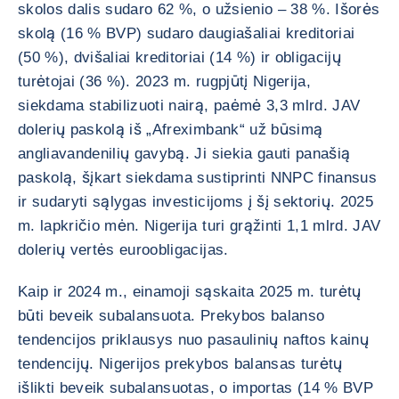
skolos dalis sudaro 62 %, o užsienio – 38 %. Išorės
skolą (16 % BVP) sudaro daugiašaliai kreditoriai
(50 %), dvišaliai kreditoriai (14 %) ir obligacijų
turėtojai (36 %). 2023 m. rugpjūtį Nigerija,
siekdama stabilizuoti nairą, paėmė 3,3 mlrd. JAV
dolerių paskolą iš „Afreximbank“ už būsimą
angliavandenilių gavybą. Ji siekia gauti panašią
paskolą, šįkart siekdama sustiprinti NNPC finansus
ir sudaryti sąlygas investicijoms į šį sektorių. 2025
m. lapkričio mėn. Nigerija turi grąžinti 1,1 mlrd. JAV
dolerių vertės euroobligacijas.
Kaip ir 2024 m., einamoji sąskaita 2025 m. turėtų
būti beveik subalansuota. Prekybos balanso
tendencijos priklausys nuo pasaulinių naftos kainų
tendencijų. Nigerijos prekybos balansas turėtų
išlikti beveik subalansuotas, o importas (14 % BVP