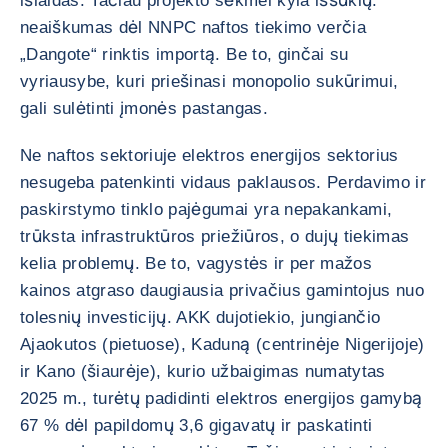
išlaidas. Tačiau projekto sėkmei kyla iššūkių:
neaiškumas dėl NNPC naftos tiekimo verčia
„Dangote“ rinktis importą. Be to, ginčai su
vyriausybe, kuri priešinasi monopolio sukūrimui,
gali sulėtinti įmonės pastangas.
Ne naftos sektoriuje elektros energijos sektorius
nesugeba patenkinti vidaus paklausos. Perdavimo ir
paskirstymo tinklo pajėgumai yra nepakankami,
trūksta infrastruktūros priežiūros, o dujų tiekimas
kelia problemų. Be to, vagystės ir per mažos
kainos atgraso daugiausia privačius gamintojus nuo
tolesnių investicijų. AKK dujotiekio, jungiančio
Ajaokutos (pietuose), Kaduną (centrinėje Nigerijoje)
ir Kano (šiaurėje), kurio užbaigimas numatytas
2025 m., turėtų padidinti elektros energijos gamybą
67 % dėl papildomų 3,6 gigavatų ir paskatinti