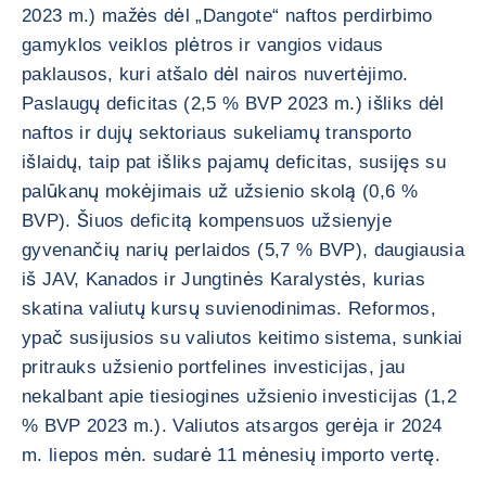
2023 m.) mažės dėl „Dangote“ naftos perdirbimo
gamyklos veiklos plėtros ir vangios vidaus
paklausos, kuri atšalo dėl nairos nuvertėjimo.
Paslaugų deficitas (2,5 % BVP 2023 m.) išliks dėl
naftos ir dujų sektoriaus sukeliamų transporto
išlaidų, taip pat išliks pajamų deficitas, susijęs su
palūkanų mokėjimais už užsienio skolą (0,6 %
BVP). Šiuos deficitą kompensuos užsienyje
gyvenančių narių perlaidos (5,7 % BVP), daugiausia
iš JAV, Kanados ir Jungtinės Karalystės, kurias
skatina valiutų kursų suvienodinimas. Reformos,
ypač susijusios su valiutos keitimo sistema, sunkiai
pritrauks užsienio portfelines investicijas, jau
nekalbant apie tiesiogines užsienio investicijas (1,2
% BVP 2023 m.). Valiutos atsargos gerėja ir 2024
m. liepos mėn. sudarė 11 mėnesių importo vertę.