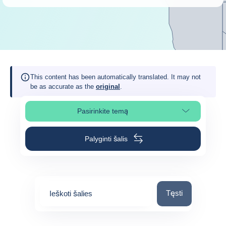
This content has been automatically translated. It may not
be as accurate as the
original
.
Pasirinkite temą
Pasirinkite puslapio skiltį
Palyginti šalis
Ieškoti šalies
Tęsti
Ieškoti šalies
0
suggestions