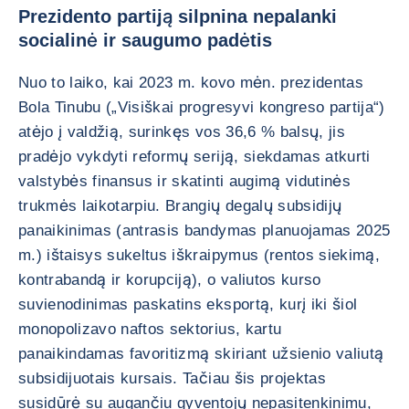
Prezidento partiją silpnina nepalanki
socialinė ir saugumo padėtis
Nuo to laiko, kai 2023 m. kovo mėn. prezidentas
Bola Tinubu („Visiškai progresyvi kongreso partija“)
atėjo į valdžią, surinkęs vos 36,6 % balsų, jis
pradėjo vykdyti reformų seriją, siekdamas atkurti
valstybės finansus ir skatinti augimą vidutinės
trukmės laikotarpiu. Brangių degalų subsidijų
panaikinimas (antrasis bandymas planuojamas 2025
m.) ištaisys sukeltus iškraipymus (rentos siekimą,
kontrabandą ir korupciją), o valiutos kurso
suvienodinimas paskatins eksportą, kurį iki šiol
monopolizavo naftos sektorius, kartu
panaikindamas favoritizmą skiriant užsienio valiutą
subsidijuotais kursais. Tačiau šis projektas
susidūrė su augančiu gyventojų nepasitenkinimu,