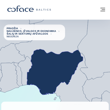
Eiti į turinį
Grįžti į pradžią
Me
„COFACE“ FOR TRADE - GRUPĖS PUSL
BALTICS
PRADŽIA
NAUJIENOS, ĮŽVALGOS IR EKONOMIKA
ŠALIŲ IR SEKTORIŲ APŽVALGOS
NIGERIJA