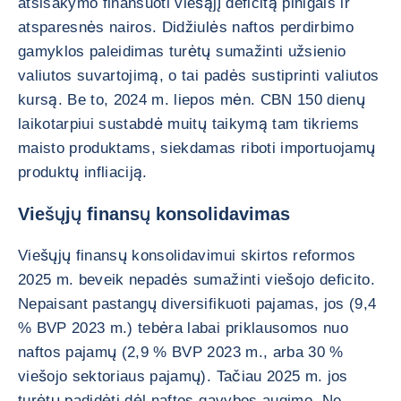
atsisakymo finansuoti viešąjį deficitą pinigais ir
atsparesnės nairos. Didžiulės naftos perdirbimo
gamyklos paleidimas turėtų sumažinti užsienio
valiutos suvartojimą, o tai padės sustiprinti valiutos
kursą. Be to, 2024 m. liepos mėn. CBN 150 dienų
laikotarpiui sustabdė muitų taikymą tam tikriems
maisto produktams, siekdamas riboti importuojamų
produktų infliaciją.
Viešųjų finansų konsolidavimas
Viešųjų finansų konsolidavimui skirtos reformos
2025 m. beveik nepadės sumažinti viešojo deficito.
Nepaisant pastangų diversifikuoti pajamas, jos (9,4
% BVP 2023 m.) tebėra labai priklausomos nuo
naftos pajamų (2,9 % BVP 2023 m., arba 30 %
viešojo sektoriaus pajamų). Tačiau 2025 m. jos
turėtų padidėti dėl naftos gavybos augimo. Ne