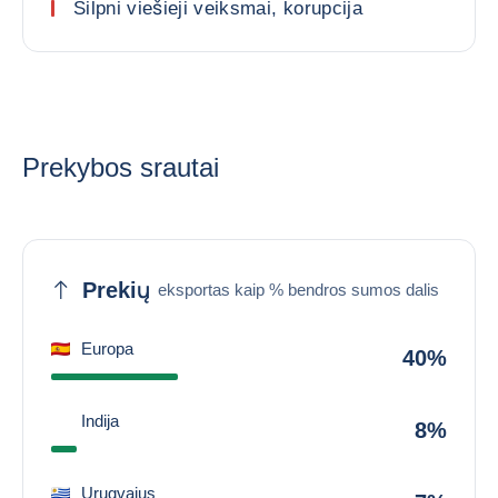
Silpni viešieji veiksmai, korupcija
Prekybos srautai
Prekių
eksportas kaip % bendros sumos dalis
Europa
40%
Indija
8%
Urugvajus