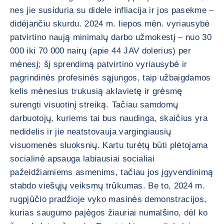
nes jie susiduria su didele infliacija ir jos pasekme –
didėjančiu skurdu. 2024 m. liepos mėn. vyriausybė
patvirtino naują minimalų darbo užmokestį – nuo 30
000 iki 70 000 nairų (apie 44 JAV dolerius) per
mėnesį; šį sprendimą patvirtino vyriausybė ir
pagrindinės profesinės sąjungos, taip užbaigdamos
kelis mėnesius trukusią aklavietę ir grėsmę
surengti visuotinį streiką. Tačiau samdomų
darbuotojų, kuriems tai bus naudinga, skaičius yra
nedidelis ir jie neatstovauja vargingiausių
visuomenės sluoksnių. Kartu turėtų būti plėtojama
socialinė apsauga labiausiai socialiai
pažeidžiamiems asmenims, tačiau jos įgyvendinimą
stabdo viešųjų veiksmų trūkumas. Be to, 2024 m.
rugpjūčio pradžioje vyko masinės demonstracijos,
kurias saugumo pajėgos žiauriai numalšino, dėl ko