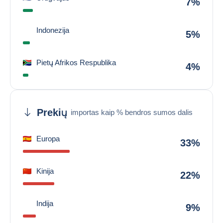
7%
Indonezija
5%
Pietų Afrikos Respublika
4%
Prekių
importas kaip % bendros sumos dalis
Europa
33%
Kinija
22%
Indija
9%