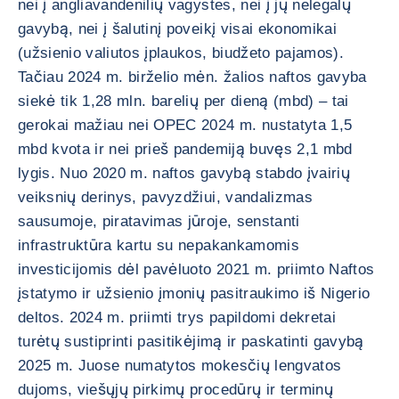
nei į angliavandenilių vagystes, nei į jų nelegalų
gavybą, nei į šalutinį poveikį visai ekonomikai
(užsienio valiutos įplaukos, biudžeto pajamos).
Tačiau 2024 m. birželio mėn. žalios naftos gavyba
siekė tik 1,28 mln. barelių per dieną (mbd) – tai
gerokai mažiau nei OPEC 2024 m. nustatyta 1,5
mbd kvota ir nei prieš pandemiją buvęs 2,1 mbd
lygis. Nuo 2020 m. naftos gavybą stabdo įvairių
veiksnių derinys, pavyzdžiui, vandalizmas
sausumoje, piratavimas jūroje, senstanti
infrastruktūra kartu su nepakankamomis
investicijomis dėl pavėluoto 2021 m. priimto Naftos
įstatymo ir užsienio įmonių pasitraukimo iš Nigerio
deltos. 2024 m. priimti trys papildomi dekretai
turėtų sustiprinti pasitikėjimą ir paskatinti gavybą
2025 m. Juose numatytos mokesčių lengvatos
dujoms, viešųjų pirkimų procedūrų ir terminų