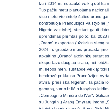
kuri 2014 m. nutraukė veiklą dėl kain
Tuo pačiu metu planuojama nacionaliz
šiuo metu vienintelę šalies urano ga
kontroliuoja Prancūzijos valstybinė į
Nigerio valstybė), siekiant gauti di
sprendimas priimtas po to, kai 2023
„Orano“ eksportas (uždarius sieną s
2024 m. gruodžio mėn. prarasta įmon
apkaltino „Orano“ akcininkų sutarti
eksportavo daugiau urano, nei leidžia
m. liepos mėn. sustabdė veiklą; toki
bendrovė priklauso Prancūzijos vyria
atvirai priešiška Nigerui“. Ta pačia l
gamybą, vario ir ličio kasybos leidim
„Compagnie Minière de l'Air“. Galiau
su Jungtinių Arabų Emyratų įmone „
įsteigta bendra įmonė „Royal Gold N