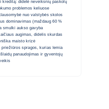
i kreditą: didelė neveiksnių paskolų
mokumo problemos keliuose
iklausomybė nuo valstybės skolos
iaus dominavimas (maždaug 60 %
a smulki aukso gavyba
aičiaus augimas, didelis skurdas
niška maisto krizė
s priežiūros spragos, kurias lemia
išlaidų panaudojimas ir gyventojų
veikis