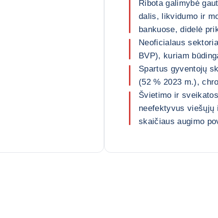
Ribota galimybė gaut
dalis, likvidumo ir 
bankuose, didelė pr
Neoficialaus sektor
BVP), kuriam būding
Spartus gyventojų sk
(52 % 2023 m.), chro
Švietimo ir sveikato
neefektyvus viešųjų 
skaičiaus augimo po