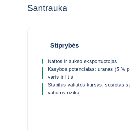
Santrauka
Stiprybės
Naftos ir aukso eksportuotojas
Kasybos potencialas: uranas (5 % pa
varis ir litis
Stabilus valiutos kursas, susietas su
valiutos riziką