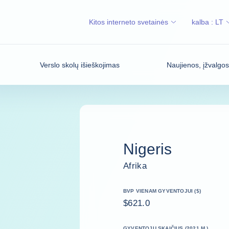
Kitos interneto svetainės
kalba :
LT
Verslo skolų išieškojimas
Naujienos, įžvalgo
Nigeris
Afrika
BVP VIENAM GYVENTOJUI ($)
$621.0
GYVENTOJŲ SKAIČIUS (2021 M.)