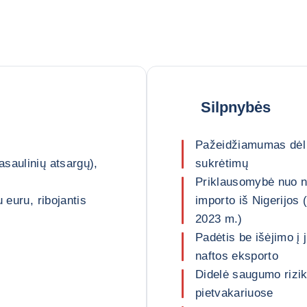
Silpnybės
Pažeidžiamumas dėl 
saulinių atsargų),
sukrėtimų
Priklausomybė nuo na
 euru, ribojantis
importo iš Nigerijos 
2023 m.)
Padėtis be išėjimo į
naftos eksporto
Didelė saugumo rizika
pietvakariuose