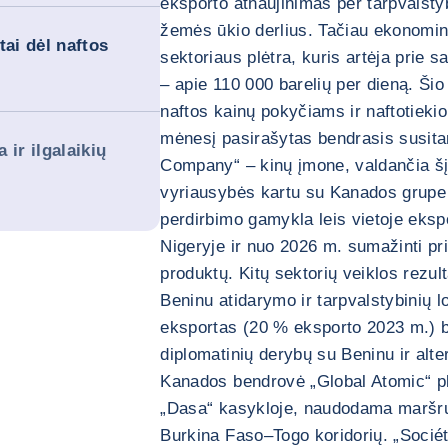
eksporto atnaujinimas per tarpvalstyb
žemės ūkio derlius. Tačiau ekonominę 
tai dėl naftos
sektoriaus plėtra, kuris artėja prie
– apie 110 000 barelių per dieną. Šio 
naftos kainų pokyčiams ir naftotieki
mėnesį pasirašytas bendrasis susita
 ir ilgalaikių
Company“ – kinų įmone, valdančia šį 
vyriausybės kartu su Kanados grupe „
perdirbimo gamykla leis vietoje eksp
Nigeryje ir nuo 2026 m. sumažinti p
produktų. Kitų sektorių veiklos rezul
Beninu atidarymo ir tarpvalstybinių l
eksportas (20 % eksporto 2023 m.) 
diplomatinių derybų su Beninu ir alte
Kanados bendrovė „Global Atomic“ p
„Dasa“ kasykloje, naudodama maršrut
Burkina Faso–Togo koridorių. „Socié