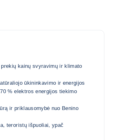
prekių kainų svyravimų ir klimato
tūraliojo ūkininkavimo ir energijos
(70 % elektros energijos tiekimo
 jūrą ir priklausomybė nuo Benino
, teroristų išpuoliai, ypač