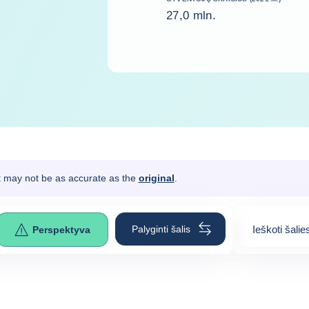
27,0 mln.
It may not be as accurate as the
original
.
Palyginti šalis
Ieškoti šalie
Perspektyva
0
suggestion