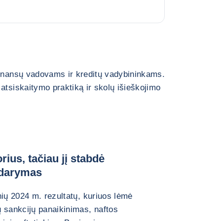
finansų vadovams ir kreditų vadybininkams.
atsiskaitymo praktiką ir skolų išieškojimo
ius, tačiau jį stabdė
tidarymas
nių 2024 m. rezultatų, kuriuos lėmė
 sankcijų panaikinimas, naftos