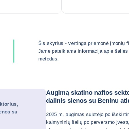
Šis skyrius - vertinga priemonė įmonių 
Jame pateikiama informacija apie šalies 
metodus.
Augimą skatino naftos sektor
dalinis sienos su Beninu a
ktorius,
ienos su
2025 m. augimas sulėtėjo po išskirti
kaimyninių šalių po perversmo įvestų