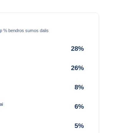
ip % bendros sumos dalis
28%
26%
8%
ai
6%
5%