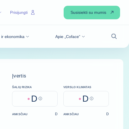
Susisiekti su mumis
Prisijungti
s ir ekonomika
Apie „Coface“
Paiešk
Įvertis
ŠALIŲ RIZIKA
VERSLO KLIMATAS
D
D
Help
Help
D
D
ANKSČIAU
ANKSČIAU