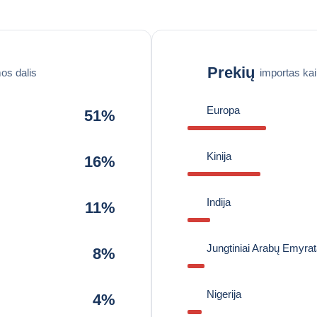
Prekių
os dalis
importas ka
Europa
51%
Kinija
16%
Indija
11%
Jungtiniai Arabų Emyrat
8%
Nigerija
4%