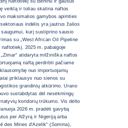
inį naftotiekį su Beninu ir gausus
veiklą ir toliau skatina naftos
 savo maksimalios gamybos apimties
sektoriaus indėlis yra jautrus žalios
o saugumui, kurį sustiprino sausio
rimas su „West African Oil Pipeline
naftotiekį. 2025 m. pabaigoje
Zimar“ atidaryta milžiniška naftos
ortuojamą naftą perdirbti pačiame
riklausomybę nuo importuojamų
tatai priklausys nuo sienos su
ogistikos grandinių atkūrimo. Urano
buvo sustabdytas dėl nesėkmingų
rnatyvių koridorių trūkumo. Vis dėlto
lanuoja 2026 m. pradėti gavybą
us per Alžyrą ir Nigeriją arba
té des Mines d'Azelik“ (Somina),