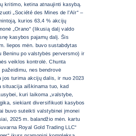
ų kritimo, ketina atnaujinti kasybą.
uoti „Société des Mines de l'Aïr“ –
mintoją, kurios 63,4 % akcijų
monė „Orano“ (likusią dalį valdo
desnę kasybos pajamų dalį. Šis
 m. liepos mėn. buvo sustabdytas
u Beninu po valstybės perversmo) ir
ės veiklos kontrolė. Chunta
es pažeidimu, nes bendrovė
 jos turima akcijų dalis, ir nuo 2023
a situacija aiškinama tuo, kad
usybei, kuri laikoma „valstybe,
ogika, siekiant diversifikuoti kasybos
ai buvo suteikti valstybinei įmonei
siai, 2025 m. balandžio mėn. kartu
Suvarna Royal Gold Trading LLC“
iger“ įkurs pramoninį kompleksą,